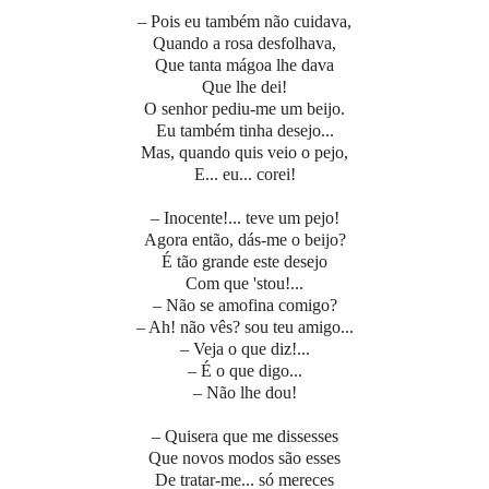
– Pois eu também não cuidava,
Quando a rosa desfolhava,
Que tanta mágoa lhe dava
Que lhe dei!
O senhor pediu-me um beijo.
Eu também tinha desejo...
Mas, quando quis veio o pejo,
E... eu... corei!
– Inocente!... teve um pejo!
Agora então, dás-me o beijo?
É tão grande este desejo
Com que 'stou!...
– Não se amofina comigo?
– Ah! não vês? sou teu amigo...
– Veja o que diz!...
– É o que digo...
– Não lhe dou!
– Quisera que me dissesses
Que novos modos são esses
De tratar-me... só mereces