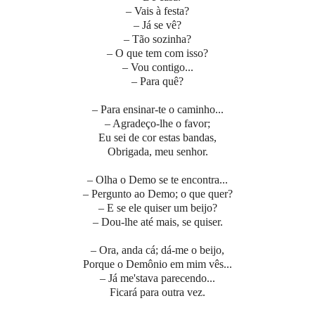
– Vais à festa?
– Já se vê?
– Tão sozinha?
– O que tem com isso?
– Vou contigo...
– Para quê?
– Para ensinar-te o caminho...
– Agradeço-lhe o favor;
Eu sei de cor estas bandas,
Obrigada, meu senhor.
– Olha o Demo se te encontra...
– Pergunto ao Demo; o que quer?
– E se ele quiser um beijo?
– Dou-lhe até mais, se quiser.
– Ora, anda cá; dá-me o beijo,
Porque o Demônio em mim vês...
– Já me'stava parecendo...
Ficará para outra vez.