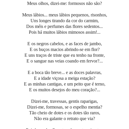
Meus olhos, dizei-me: formosos não são?
Meus lábios... meus lábios pequenos, risonhos,
Uns longes tirando da cor do carmim,
Dos méis e perfumes das flores sedentos...
Pois há muitos lábios mimosos assim!...
E os negros cabelos, e as faces de jambo,
E os buços macios abrindo-se em flor?
E uns traços de triste que eu tenho na fronte,
E o sangue nas veias coando em fervor?...
E a boca tão breve... e as doces palavras,
E a idade viçosa a meiga estação?
E as minhas cantigas, e um peito que é terno,
E os muitos desejos do meu coração?...
Dizei-me, travessas, gentis raparigas,
Dizei-me, formosas, se o espelho mentia?
Tão cheio de dotes e os dotes tão raros,
Não era galante o retrato que via?