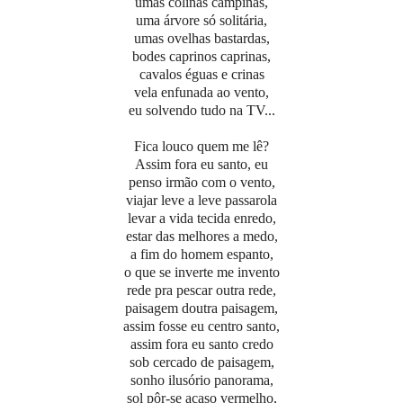
umas colinas campinas,
uma árvore só solitária,
umas ovelhas bastardas,
bodes caprinos caprinas,
cavalos éguas e crinas
vela enfunada ao vento,
eu solvendo tudo na TV...
Fica louco quem me lê?
Assim fora eu santo, eu
penso irmão com o vento,
viajar leve a leve passarola
levar a vida tecida enredo,
estar das melhores a medo,
a fim do homem espanto,
o que se inverte me invento
rede pra pescar outra rede,
paisagem doutra paisagem,
assim fosse eu centro santo,
assim fora eu santo credo
sob cercado de paisagem,
sonho ilusório panorama,
sol pôr-se acaso vermelho,