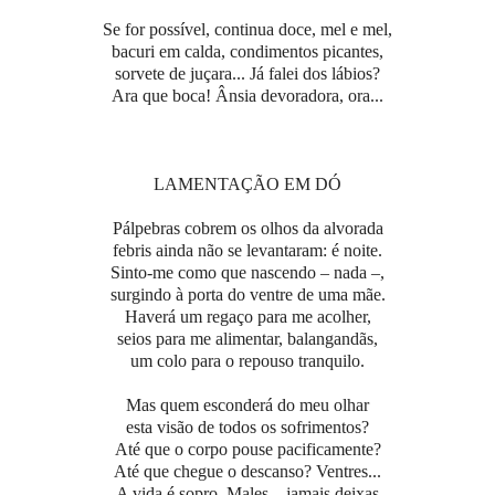
Se for possível, continua doce, mel e mel,
bacuri em calda, condimentos picantes,
sorvete de juçara... Já falei dos lábios?
Ara que boca! Ânsia devoradora, ora...
LAMENTAÇÃO EM DÓ
Pálpebras cobrem os olhos da alvorada
febris ainda não se levantaram: é noite.
Sinto-me como que nascendo – nada –,
surgindo à porta do ventre de uma mãe.
Haverá um regaço para me acolher,
seios para me alimentar, balangandãs,
um colo para o repouso tranquilo.
Mas quem esconderá do meu olhar
esta visão de todos os sofrimentos?
Até que o corpo pouse pacificamente?
Até que chegue o descanso? Ventres...
A vida é sopro. Males – jamais deixas