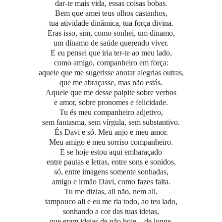
dar-te mais vida, essas coisas bobas.
Bem que amei teus olhos castanhos,
tua atividade dinâmica, tua força divina.
Eras isso, sim, como sonhei, um dínamo,
um dínamo de saúde querendo viver.
E eu pensei que iria ter-te ao meu lado,
como amigo, companheiro em força:
aquele que me sugerisse anotar alegrias outras,
que me abraçasse, mas não estás.
Aquele que me desse palpite sobre verbos
e amor, sobre pronomes e felicidade.
Tu és meu companheiro adjetivo,
sem fantasma, sem vírgula, sem substantivo.
És Davi e só. Meu anjo e meu amor.
Meu amigo e meu sorriso companheiro.
E se hoje estou aqui embaraçado
entre pautas e letras, entre sons e sonidos,
só, entre imagens somente sonhadas,
amigo e irmão Davi, como fazes falta.
Tu me dizias, ali não, nem ali,
tampouco ali e eu me ria todo, ao teu lado,
sonhando a cor das tuas ideias,
que eram ideias de não hoje – de longe.