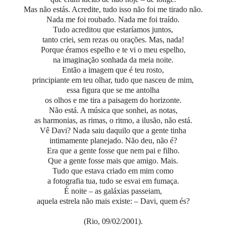
Mas não estás. Acredite, tudo isso não foi me tirado não.
Nada me foi roubado. Nada me foi traído.
Tudo acreditou que estaríamos juntos,
tanto criei, sem rezas ou orações. Mas, nada!
Porque éramos espelho e te vi o meu espelho,
na imaginação sonhada da meia noite.
Então a imagem que é teu rosto,
principiante em teu olhar, tudo que nasceu de mim,
essa figura que se me antolha
os olhos e me tira a paisagem do horizonte.
Não está. A música que sonhei, as notas,
as harmonias, as rimas, o ritmo, a ilusão, não está.
Vê Davi? Nada saiu daquilo que a gente tinha
intimamente planejado. Não deu, não é?
Era que a gente fosse que nem pai e filho.
Que a gente fosse mais que amigo. Mais.
Tudo que estava criado em mim como
a fotografia tua, tudo se esvai em fumaça.
É noite – as galáxias passeiam,
aquela estrela não mais existe: – Davi, quem és?
(Rio, 09/02/2001).