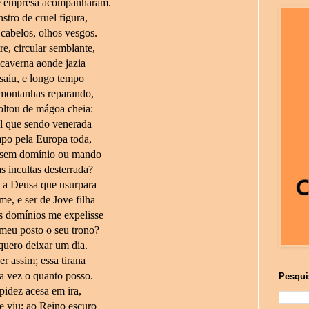
e empresa acompanharam.
stro de cruel figura,
cabelos, olhos vesgos.
e, circular semblante,
caverna aonde jazia
saiu, e longo tempo
 montanhas reparando,
oltou de mágoa cheia:
 que sendo venerada
po pela Europa toda,
 sem domínio ou mando
s incultas desterrada?
e a Deusa que usurpara
e, e ser de Jove filha
s domínios me expelisse
 meu posto o seu trono?
quero deixar um dia.
r assim; essa tirana
a vez o quanto posso.
Pesqui
pidez acesa em ira,
e viu; ao Reino escuro