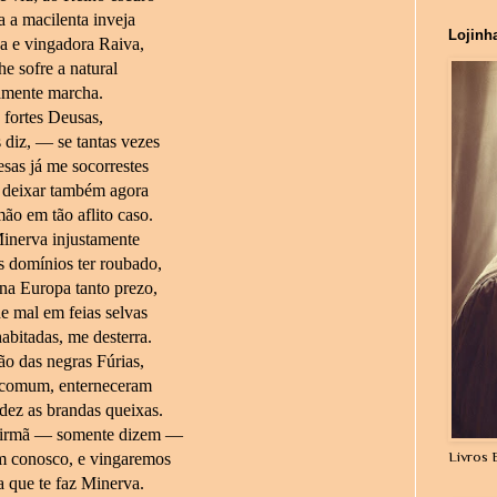
 a macilenta inveja
Lojinh
a e vingadora Raiva,
e sofre a natural
amente marcha.
ortes Deusas,
 diz, — se tantas vezes
sas já me socorrestes
 deixar também agora
ão em tão aflito caso.
inerva injustamente
 domínios ter roubado,
na Europa tanto prezo,
e mal em feias selvas
bitadas, me desterra.
ão das negras Fúrias,
a comum, enterneceram
dez as brandas queixas.
 irmã — somente dizem —
Livros 
conosco, e vingaremos
a que te faz Minerva.