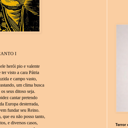
CANTO I
le herói pio e valente
ter visto a cara Pátria
uzida e campo vasto,
rastando, um clima busca
s seus ditoso seja.
idez cantar pretendo
 da Europa desterrada,
vem fundar seu Reino.
, que eu não posso tanto,
tos, e diversos casos,
Terror 