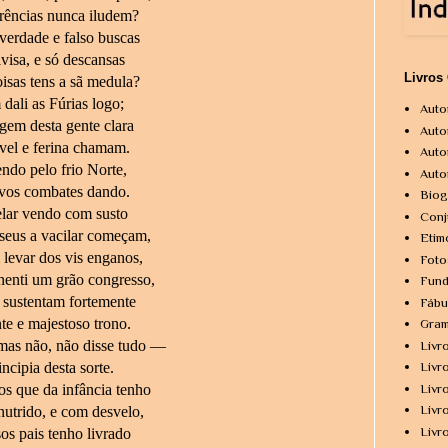
arências nunca iludem?
 verdade e falso buscas
visa, e só descansas
Livros
isas tens a sã medula?
dali as Fúrias logo;
Auto
gem desta gente clara
Auto
ável e ferina chamam.
Auto
ndo pelo frio Norte,
Auto
ovos combates dando.
Biog
elar vendo com susto
Conj
seus a vacilar começam,
Etim
levar dos vis enganos,
Foto
nenti um grão congresso,
Fund
 sustentam fortemente
Fábu
te e majestoso trono.
Gram
as não, não disse tudo —
Livr
incipia desta sorte.
Livr
Livr
 que da infância tenho
Livr
nutrido, e com desvelo,
Livr
os pais tenho livrado