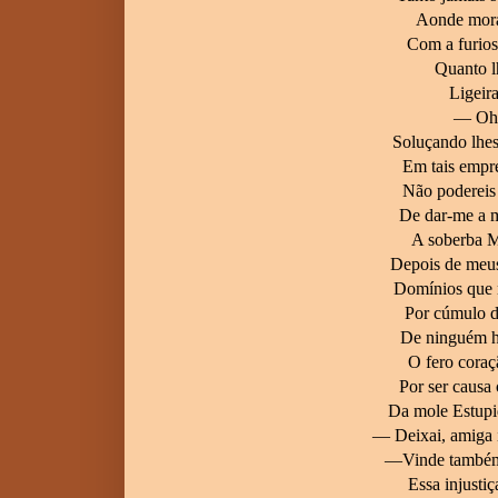
Aonde mora
Com a furios
Quanto lh
Ligeir
— Oh f
Soluçando lhes
Em tais empre
Não podereis
De dar-me a m
A soberba M
Depois de meus
Domínios que 
Por cúmulo d
De ninguém ha
O fero coraç
Por ser caus
Da mole Estupi
— Deixai, amiga
—Vinde também 
Essa injustiç