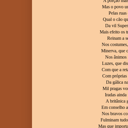
A porção mais
Mas o povo um
Pelas ruas
Qual o cão q
Da vil Super
Mais efeito os 
Reinam a se
Nos costumes,
Minerva, que o
Nos ânimos 
Luzes, que di
Com que a ret
Com próprias 
Da gálica na
Mil pragas vo
Iradas ainda
A britânica 
Em conselho a
Nos bravos cor
Fulminam tudo,
Mas que importa,