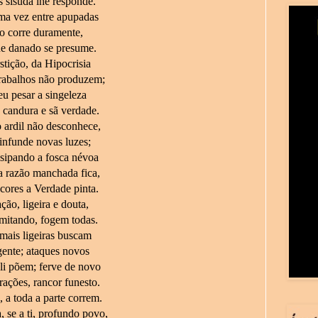
 sisuda lhe responde.
a vez entre apupadas
 o corre duramente,
ue danado se presume.
stição, da Hipocrisia
trabalhos não produzem;
u pesar a singeleza
 candura e sã verdade.
 ardil não desconhece,
infunde novas luzes;
ssipando a fosca névoa
a razão manchada fica,
cores a Verdade pinta.
ção, ligeira e douta,
mitando, fogem todas.
 mais ligeiras buscam
gente; ataques novos
li põem; ferve de novo
ações, rancor funesto.
 a toda a parte correm.
 se a ti, profundo povo,