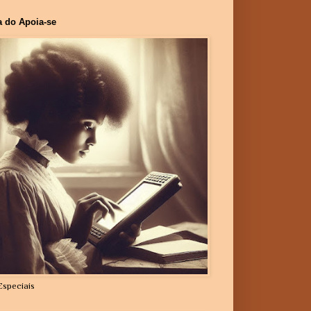
a do Apoia-se
Especiais