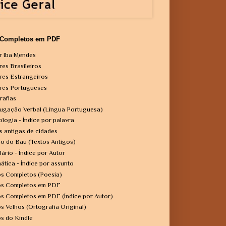
 Completos em PDF
r Iba Mendes
res Brasileiros
res Estrangeiros
res Portugueses
rafias
ugação Verbal (Língua Portuguesa)
ologia - Índice por palavra
s antigas de cidades
o do Baú (Textos Antigos)
lário - Índice por Autor
ática - Índice por assunto
os Completos (Poesia)
os Completos em PDF
os Completos em PDF (Índice por Autor)
os Velhos (Ortografia Original)
os do Kindle