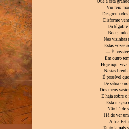
Que a esta grand
Viu feio mon
Desgrenhados 
Disforme ventr
Da lúgubre 
Bocejando 
Nas vizinhas
Estas vozes s
— É possível
Em outro tem
Hoje aqui viva
Nestas brenha
É possível qu
De sábia o nom
Dos meus vasto
E haja sobre o
Esta inação 
Não há de se
Há de ver um
A fria Estu
Tanto jamais s