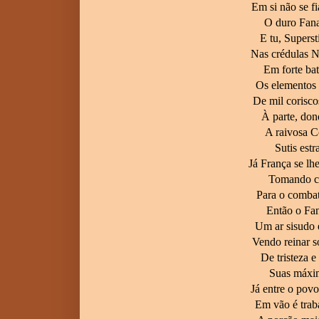
Em si não se 
O duro Fana
E tu, Superst
Nas crédulas N
Em forte ba
Os elementos
De mil corisc
À parte, don
A raivosa Co
Sutis estr
Já França se lh
Tomando ca
Para o combat
Então o Fa
Um ar sisudo 
Vendo reinar 
De tristeza e
Suas máxim
Já entre o povo
Em vão é trab