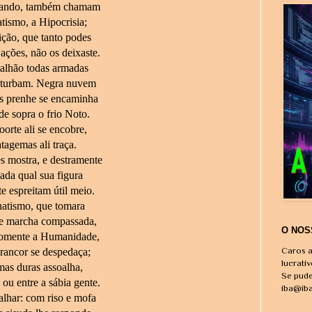
fiando, também chamam
tismo, a Hipocrisia;
ição, que tanto podes
ações, não os deixaste.
talhão todas armadas
 turbam. Negra nuvem
os prenhe se encaminha
de sopra o frio Noto.
orte ali se encobre,
atagemas ali traça.
es mostra, e destramente
da qual sua figura
e espreitam útil meio.
natismo, que tomara
e marcha compassada,
O NOS
somente a Humanidade,
Caros a
 rancor se despedaça;
lucrati
as duras assoalha,
Se pude
 ou entre a sábia gente.
iba@ib
alhar: com riso e mofa