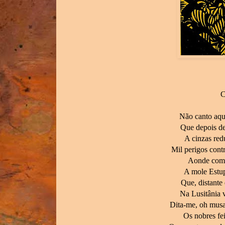
Não canto aque
Que depois de 
A cinzas red
Mil perigos cont
Aonde com o
A mole Estup
Que, distante
Na Lusitânia 
Dita-me, oh musa
Os nobres fei