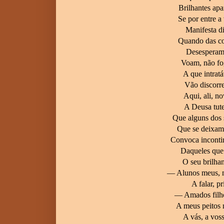
Brilhantes ap
Se por entre a
Manifesta di
Quando das co
Desesperam 
Voam, não fo
A que intrat
Vão discorre
Aqui, ali, n
A Deusa tut
Que alguns dos 
Que se deixam 
Convoca inconti
Daqueles que
O seu brilhan
— Alunos meus, m
A falar, pr
— Amados filhos
A meus peitos 
A vás, a voss