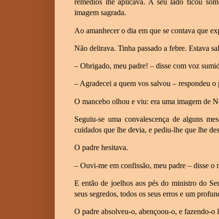
remédios lhe aplicava. A seu lado ficou so
imagem sagrada.
Ao amanhecer o dia em que se contava que expi
Não delirava. Tinha passado a febre. Estava sa
– Obrigado, meu padre! – disse com voz sumid
– Agradecei a quem vos salvou – respondeu o
O mancebo olhou e viu: era uma imagem de N
Seguiu-se uma convalescença de alguns mes
cuidados que lhe devia, e pediu-lhe que lhe 
O padre hesitava.
– Ouvi-me em confissão, meu padre – disse o
E então de joelhos aos pés do ministro do Sen
seus segredos, todos os seus erros e um profu
O padre absolveu-o, abençoou-o, e fazendo-o l