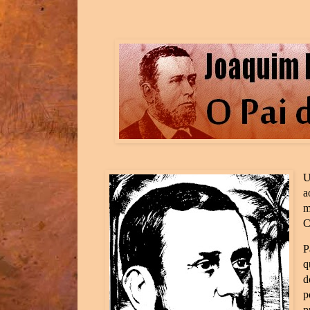
U
a
m
C
P
q
d
p
p