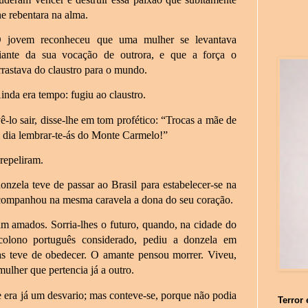
he rebentara na alma.
 jovem reconheceu que uma mulher se levantava
iante da sua vocação de outrora, e que a força o
rrastava do claustro para o mundo.
inda era tempo: fugiu ao claustro.
-lo sair, disse-lhe em tom profético: “Trocas a mãe de
m dia lembrar-te-ás do Monte Carmelo!”
repeliram.
onzela teve de passar ao Brasil para estabelecer-se na
companhou na mesma caravela a dona do seu coração.
m amados. Sorria-lhes o futuro, quando, na cidade do
 colono português considerado, pediu a donzela em
s teve de obedecer. O amante pensou morrer. Viveu,
lher que pertencia já a outro.
era já um desvario; mas conteve-se, porque não podia
Terror 