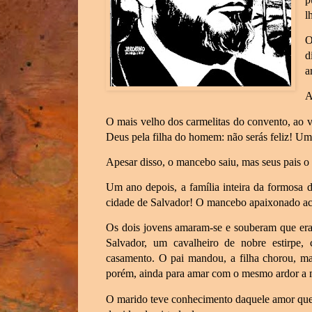
l
O
d
a
A
O mais velho dos carmelitas do convento, ao vê
Deus pela filha do homem: não serás feliz! U
Apesar disso, o mancebo saiu, mas seus pais o 
Um ano depois, a família inteira da formosa d
cidade de Salvador! O mancebo apaixonado a
Os dois jovens amaram-se e souberam que era
Salvador, um cavalheiro de nobre estirpe,
casamento. O pai mandou, a filha chorou, ma
porém, ainda para amar com o mesmo ardor a mu
O marido teve conhecimento daquele amor que 