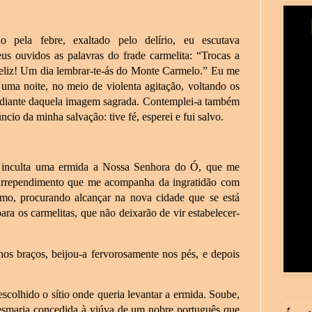
 pela febre, exaltado pelo delírio, eu escutava
eus ouvidos as palavras do frade carmelita: “Trocas a
feliz! Um dia lembrar-te-ás do Monte Carmelo.” Eu me
uma noite, no meio de violenta agitação, voltando os
ar diante daquela imagem sagrada. Contemplei-a também
io da minha salvação: tive fé, esperei e fui salvo.
ra inculta uma ermida a Nossa Senhora do Ó, que me
 arrependimento que me acompanha da ingratidão com
rmo, procurando alcançar na nova cidade que se está
ra os carmelitas, que não deixarão de vir estabelecer-
s braços, beijou-a fervorosamente nos pés, e depois
scolhido o sítio onde queria levantar a ermida. Soube,
esmaria concedida à viúva de um nobre português que