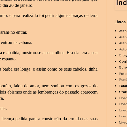
 dia 20 de janeiro.
o, e para realizá-lo foi pedir algumas braças de terra
Livros
Auto
daram-no entrar.
Auto
 entrou na cabana.
Auto
Auto
 e abatida, mostrou-se a seus olhos. Era ela: era a sua
Biog
e espanto.
Conj
Etim
barba era longa, e assim como os seus cabelos, tinha
Foto
Fund
porém, falou de amor, nem sonhou com os gozos do
Fábu
ois abismos onde as lembranças do passado aparecem
Gram
ra.
Livr
Livr
nha.
Livr
Livr
 a licença pedida para a construção da ermida nas suas
Livr