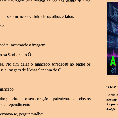
mente um padre que rezava de joelhos diante de uma
rasse o mancebo, abriu ele os olhos e falou.
lvo.
a.
 padre, mostrando a imagem.
ossa Senhora do Ó.
es. No fim deles o mancebo agradeceu ao padre os
desse a imagem de Nossa Senhora do Ó.
O NOS
 mancebo.
Caros a
hor, abriu-lhe o seu coração e patenteou-lhe todos os
lucrati
ndo arrependimento.
Se pude
iba@ib
evantar-se, perguntou-lhe: