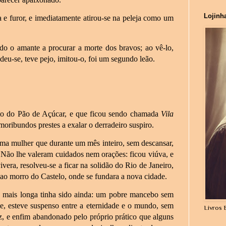
Lojinh
a e furor, e imediatamente atirou-se na peleja como um
o o amante a procurar a morte dos bravos; ao vê-lo,
eu-se, teve pejo, imitou-o, foi um segundo leão.
rto do Pão de Açúcar, e que ficou sendo chamada
Vila
oribundos prestes a exalar o derradeiro suspiro.
ma mulher que durante um mês inteiro, sem descansar,
 Não lhe valeram cuidados nem orações: ficou viúva, e
vera, resolveu-se a ficar na solidão do Rio de Janeiro,
ao morro do Castelo, onde se fundara a nova cidade.
te mais longa tinha sido ainda: um pobre mancebo sem
e, esteve suspenso entre a eternidade e o mundo, sem
Livros 
oz, e enfim abandonado pelo próprio prático que alguns