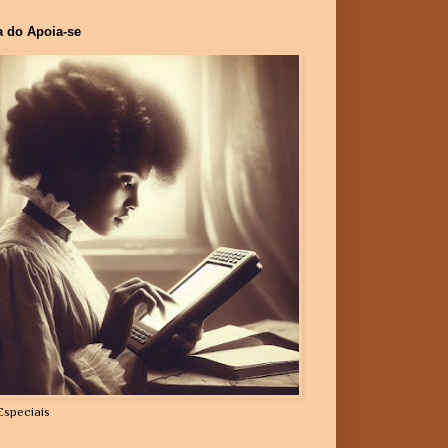
a do Apoia-se
Especiais