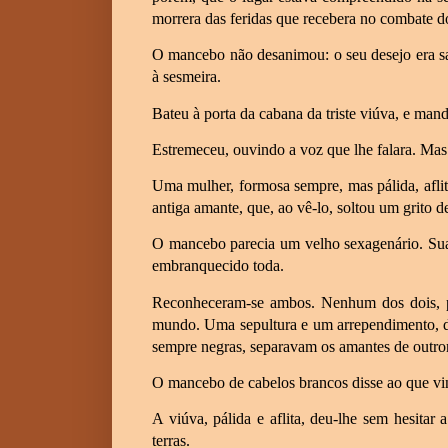
morrera das feridas que recebera no combate do
O mancebo não desanimou: o seu desejo era sant
à sesmeira.
Bateu à porta da cabana da triste viúva, e man
Estremeceu, ouvindo a voz que lhe falara. Mas
Uma mulher, formosa sempre, mas pálida, aflita
antiga amante, que, ao vê-lo, soltou um grito d
O mancebo parecia um velho sexagenário. Sua 
embranquecido toda.
Reconheceram-se ambos. Nenhum dos dois, 
mundo. Uma sepultura e um arrependimento, d
sempre negras, separavam os amantes de outro
O mancebo de cabelos brancos disse ao que vi
A viúva, pálida e aflita, deu-lhe sem hesitar
terras.