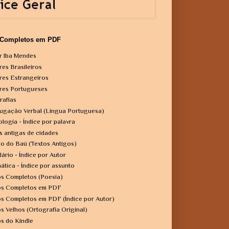
 Completos em PDF
r Iba Mendes
res Brasileiros
res Estrangeiros
res Portugueses
rafias
ugação Verbal (Língua Portuguesa)
ologia - Índice por palavra
s antigas de cidades
o do Baú (Textos Antigos)
lário - Índice por Autor
ática - Índice por assunto
os Completos (Poesia)
os Completos em PDF
os Completos em PDF (Índice por Autor)
os Velhos (Ortografia Original)
os do Kindle