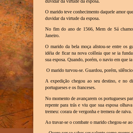
duvidar da virtude da esposa.
O marido teve conhecimento daquele amor que 
duvidar da virtude da esposa.
No fim do ano de 1566, Mem de Sá chamou o
Janeiro.
O marido da bela moça alistou-se entre os g
idéia de ficar na nova colônia que se ia fund
sua esposa. Quando, porém, o navio em que ia 
O marido turvou-se. Guardou, porém, silêncio
A expedição chegou ao seu destino, e no dia
portugueses e os franceses.
No momento de avançarem os portugueses para
repente para trás e viu que sua esposa olhav
tremeu: corara de vergonha e tremera de raiva.
Ao travar-se o combate o marido chegou-se ao 
– Quero ver se sabes ser valente como queres 