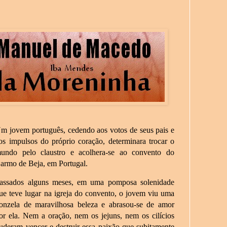
m jovem português, cedendo aos votos de seus pais e
os impulsos do próprio coração, determinara trocar o
undo pelo claustro e acolhera-se ao convento do
armo de Beja, em Portugal.
assados alguns meses, em uma pomposa solenidade
ue teve lugar na igreja do convento, o jovem viu uma
onzela de maravilhosa beleza e abrasou-se de amor
or ela. Nem a oração, nem os jejuns, nem os cilícios
uderam vencer e destruir essa paixão que subitamente