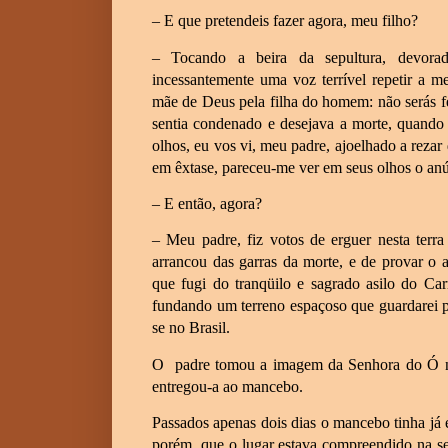
– E que pretendeis fazer agora, meu filho?
– Tocando a beira da sepultura, devorado
incessantemente uma voz terrível repetir a m
mãe de Deus pela filha do homem: não serás 
sentia condenado e desejava a morte, quando 
olhos, eu vos vi, meu padre, ajoelhado a rez
em êxtase, pareceu-me ver em seus olhos o anúnc
– E então, agora?
– Meu padre, fiz votos de erguer nesta ter
arrancou das garras da morte, e de provar o
que fugi do tranqüilo e sagrado asilo do Ca
fundando um terreno espaçoso que guardarei pa
se no Brasil.
O
padre tomou a imagem da Senhora do Ó no
entregou-a ao mancebo.
Passados apenas dois dias o mancebo tinha já e
porém, que o lugar estava compreendido na s