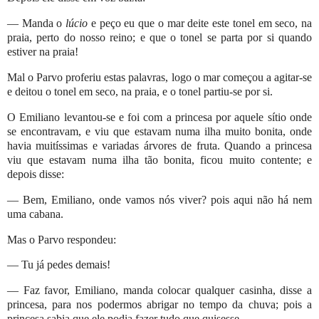
— Manda o
lúcio
e peço eu que o mar deite este tonel em seco, na
praia, perto do nosso reino; e que o tonel se parta por si quando
estiver na praia!
Mal o Parvo proferiu estas palavras, logo o mar começou a agitar-se
e deitou o tonel em seco, na praia, e o tonel partiu-se por si.
O Emiliano levantou-se e foi com a princesa por aquele sítio onde
se encontravam, e viu que estavam numa ilha muito bonita, onde
havia muitíssimas e variadas árvores de fruta. Quando a princesa
viu que estavam numa ilha tão bonita, ficou muito contente; e
depois disse:
— Bem, Emiliano, onde vamos nós viver? pois aqui não há nem
uma cabana.
Mas o Parvo respondeu:
— Tu já pedes demais!
— Faz favor, Emiliano, manda colocar qualquer casinha, disse a
princesa, para nos podermos abrigar no tempo da chuva; pois a
princesa sabia que ele podia fazer tudo que quisesse.