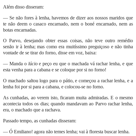
Além disso disseram:
— Se não fores à lenha, havemos de dizer aos nossos maridos que
te não deem o casaco encarnado, nem o boné encarnado, nem as
botas encarnadas.
O Parvo, desejando obter essas coisas, não teve outro remédio
senão ir à lenha; mas como era muitíssimo preguiçoso e não tinha
vontade de se tirar do forno, disse em voz, baixa:
— Manda o
lúcio
e peço eu que o machada vá rachar lenha, e que
esta venha para a cabana e se coloque por si no forno!
O machado saltou logo para o pátio, e começou a rachar lenha, e a
lenha foi por si para a cabana, e colocou-se no forno.
As cunhadas, ao verem isto, ficaram muita admiradas. E o mesmo
acontecia todos os dias; quando mandavam ao Parvo rachar lenha,
era, o machado que a rachava.
Passado tempo, as cunhadas disseram:
— Ó Emiliano! agora não temes lenha; vai à floresta buscar lenha.