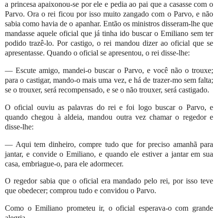
a princesa apaixonou-se por ele e pedia ao pai que a casasse com o
Parvo. Ora o rei ficou por isso muito zangado com o Parvo, e não
sabia como havia de o apanhar. Então os ministros disseram-lhe que
mandasse aquele oficial que já tinha ido buscar o Emiliano sem ter
podido trazê-lo. Por castigo, o rei mandou dizer ao oficial que se
apresentasse. Quando o oficial se apresentou, o rei disse-lhe:
— Escute amigo, mandei-o buscar o Parvo, e você não o trouxe;
para o castigar, mando-o mais uma vez, e há de trazer-mo sem falta;
se o trouxer, será recompensado, e se o não trouxer, será castigado.
O oficial ouviu as palavras do rei e foi logo buscar o Parvo, e
quando chegou à aldeia, mandou outra vez chamar o regedor e
disse-lhe:
— Aqui tem dinheiro, compre tudo que for preciso amanhã para
jantar, e convide o Emiliano, e quando ele estiver a jantar em sua
casa, embriague-o, para ele adormecer.
O regedor sabia que o oficial era mandado pelo rei, por isso teve
que obedecer; comprou tudo e convidou o Parvo.
Como o Emiliano prometeu ir, o oficial esperava-o com grande
alegria.