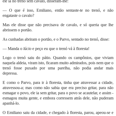
ele ia no trenó sem cavalo, disseram-lhe:
— O que é isso, Emiliano, então sentaste-te no trenó, e não
engataste o cavalo?
Mas ele disse que não precisava de cavalo, e só queria que lhe
abrissem o portão.
As cunhadas abriram o portão, e o Parvo, sentado no trenó, disse:
— Manda o
lúcio
e peço eu que o trenó vá à floresta!
Logo o trenó saiu do pátio. Quando os campônios, que viviam
naquela aldeia, viram isto, ficaram muito admirados, pois nem que o
trenó fosse puxado por uma parelha, não podia andar mais
depressa.
E como o Parvo, para ir à floresta, tinha que atravessar a cidade,
atravessou-a; mas como não sabia que era preciso gritar, para não
esmagar o povo, ele ia sem gritar, para o povo se acautelar, e assim -
esmagou muita gente, e embora corressem atrás dele, não puderam
apanhá-lo.
O Emiliano saiu da cidade, e chegado à floresta, parou, apeou-se e