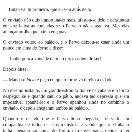
— Então vai tu primeiro, que eu vou atrás de ti.
O enviado não quis importuná-lo mais, afastou-se dele e perguntou
em voz baixa às cunhadas se o Parvo o não enganava. Mas elas
afiançaram-lhe que não o enganava.
O enviado voltou ao palácio, e o Parvo deixou-se estar ainda um
pouco em cima do forno e disse:
— Tenho pouca vontade de ir ao rei, mas tem de ser!
Depois disse:
— Manda o
lúcio
e peço eu que o forno vá direito à cidade.
No mesmo instante, um grande estrondo houve na cabana e o forno
despegou-se e quando saiu do pátio, andava tão depressa que era
impossível apanhá-lo; e o Parvo apanhou ainda no caminho o
enviado, e depois chegaram ambos ao palácio.
Quando o rei viu que o Parvo tinha chegado,, foi vê-lo em
companhia de todos os seus ministros, e vendo que o Emiliano
tinha chegado €m cima do forno, não disse nada; depois o rei