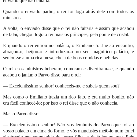
enviado que não faltaria.
Quando o enviado partiu, o rei foi logo atrás dele com todos os
ministros.
A volta, o enviado disse que o rei não faltaria e assim que acabou
de falar, chegou logo o rei mais os príncipes, pela ponte de cristal.
E quando o rei entrou no palácio, o Emiliano foi-lhe ao encontro,
abraçou-o, beijou-o e introduziu-o no seu magnífico palácio, e
sentou-se a uma rica mesa, cheia de boas comidas e bebidas.
O rei e os ministros beberam, comeram e divertiram-se, e quando
acabou o jantar, o Parvo disse para o rei:
— Excelentíssimo senhor! conheceis-me e sabeis quem sou?
Mas como o Emiliano trazia um rico fato, e era muito bonito, não
era fácil conhecê-lo; por isso o rei disse que o não conhecia.
Mas o Parvo disse:
— Excelentíssimo senhor! Não vos lembrais do Parvo que foi ao
vosso palácio em cima do forno, e vós mandastes metê-lo num tonel
alcatroado em companhia dc vossa filha, e deitá-los ao mar. Pois