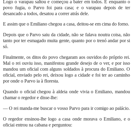
Logo o varapau saltou e começou a bater em todos. E enquanto o
povo fugia, o Parvo foi para casa; e o varapau depois de ter
desancado a todos, desatou a correr atrás dele.
E assim que o Emiliano chegou a casa, deitou-se em cima do forno.
Depois que o Parvo saiu da cidade, não se falava noutra coisa, não
tanto por ter esmagado muita gente, quanto por o trenó andar por si
só.
Finalmente, os ditos do povo chegaram aos ouvidos do próprio rei.
Mal o rei ouviu isso, manifestou grande desejo de o ver, e por isso
mandou um oficial com alguns soldados à procura do Emiliano. O
oficial, enviado pelo rei, deixou logo a cidade e foi ter ao caminho
por onde o Parvo ia à floresta.
Quando o oficial chegou à aldeia onde vivia o Emiliano, mandou
chamar o regedor e disse-lhe:
— O rei manda-me buscar o vosso Parvo para ir comigo ao palácio.
O regedor ensinou-lhe logo a casa onde morava o Emiliano, e o
oficiai entrou na cabana e perguntou: