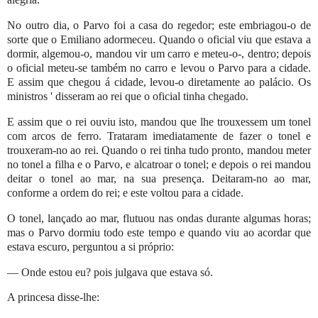
No outro dia, o Parvo foi a casa do regedor; este embriagou-o de
sorte que o Emiliano adormeceu. Quando o oficial viu que estava a
dormir, algemou-o, mandou vir um carro e meteu-o-, dentro; depois
o oficial meteu-se também no carro e levou o Parvo para a cidade.
E assim que chegou á cidade, levou-o diretamente ao palácio. Os
ministros ' disseram ao rei que o oficial tinha chegado.
E assim que o rei ouviu isto, mandou que lhe trouxessem um tonel
com arcos de ferro. Trataram imediatamente de fazer o tonel e
trouxeram-no ao rei. Quando o rei tinha tudo pronto, mandou meter
no tonel a filha e o Parvo, e alcatroar o tonel; e depois o rei mandou
deitar o tonel ao mar, na sua presença. Deitaram-no ao mar,
conforme a ordem do rei; e este voltou para a cidade.
O tonel, lançado ao mar, flutuou nas ondas durante algumas horas;
mas o Parvo dormiu todo este tempo e quando viu ao acordar que
estava escuro, perguntou a si próprio:
— Onde estou eu? pois julgava que estava só.
A princesa disse-lhe: