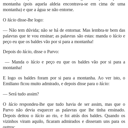
montanha (pois aquela aldeia encontrava-se em cima de uma
montanha) e que a água se não entorne.
O
lúcio
disse-lhe logo:
— Não tem dúvida; não se há de entornar. Mas lembra-te bem das
palavras que te vou ensinar; as palavras são estas: manda o
lúcio
e
peço eu que os baldes vão por si para a montanha!
Depois do
lúcio
, disse o Parvo:
— Manda o
lúcio
e peço eu que os baldes vão por si para a
montanha!
E logo os baldes foram por si para a montanha. Ao ver isto, o
Emiliano ficou muito admirado, e depois disse para o
lúcio
:
— Será tudo assim?
O
lúcio
respondeu-lhe que tudo havia de ser assim, mas que o
Parvo não devia esquecer as palavras que lhe tinha ensinado.
Depois deitou o
lúcio
ao rio, e foi atrás dos baldes. Quando os
vizinhos viram aquilo, ficaram admirados e disseram uns para os
outros: