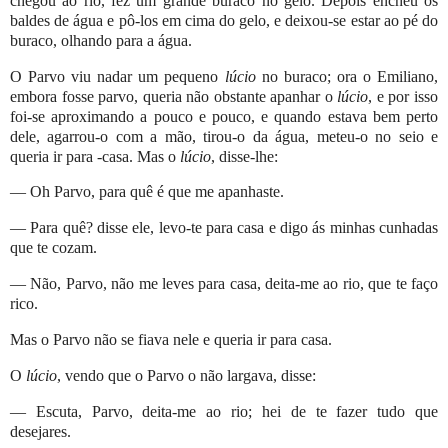
chegou ao rio, fez um grande buraco no gelo. Depois encheu os
baldes de água e pô-los em cima do gelo, e deixou-se estar ao pé do
buraco, olhando para a água.
O Parvo viu nadar um pequeno
lúcio
no buraco; ora o Emiliano,
embora fosse parvo, queria não obstante apanhar o
lúcio
, e por isso
foi-se aproximando a pouco e pouco, e quando estava bem perto
dele, agarrou-o com a mão, tirou-o da água, meteu-o no seio e
queria ir para -casa. Mas o
lúcio
, disse-lhe:
— Oh Parvo, para quê é que me apanhaste.
— Para quê? disse ele, levo-te para casa e digo ás minhas cunhadas
que te cozam.
— Não, Parvo, não me leves para casa, deita-me ao rio, que te faço
rico.
Mas o Parvo não se fiava nele e queria ir para casa.
O
lúcio
, vendo que o Parvo o não largava, disse:
— Escuta, Parvo, deita-me ao rio; hei de te fazer tudo que
desejares.