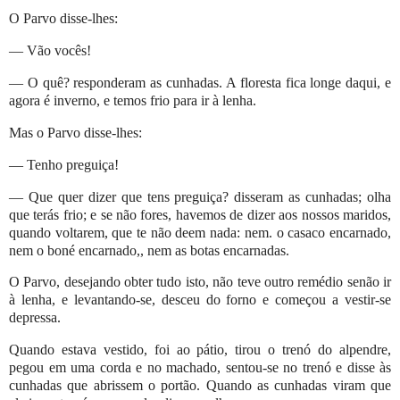
O Parvo disse-lhes:
— Vão vocês!
— O quê? responderam as cunhadas. A floresta fica longe daqui, e
agora é inverno, e temos frio para ir à lenha.
Mas o Parvo disse-lhes:
— Tenho preguiça!
— Que quer dizer que tens preguiça? disseram as cunhadas; olha
que terás frio; e se não fores, havemos de dizer aos nossos maridos,
quando voltarem, que te não deem nada: nem. o casaco encarnado,
nem o boné encarnado,, nem as botas encarnadas.
O Parvo, desejando obter tudo isto, não teve outro remédio senão ir
à lenha, e levantando-se, desceu do forno e começou a vestir-se
depressa.
Quando estava vestido, foi ao pátio, tirou o trenó do alpendre,
pegou em uma corda e no machado, sentou-se no trenó e disse às
cunhadas que abrissem o portão. Quando as cunhadas viram que