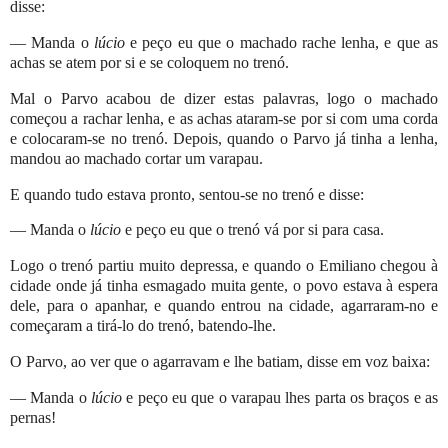
disse:
— Manda o
lúcio
e peço eu que o machado rache lenha, e que as
achas se atem por si e se coloquem no trenó.
Mal o Parvo acabou de dizer estas palavras, logo o machado
começou a rachar lenha, e as achas ataram-se por si com uma corda
e colocaram-se no trenó. Depois, quando o Parvo já tinha a lenha,
mandou ao machado cortar um varapau.
E quando tudo estava pronto, sentou-se no trenó e disse:
— Manda o
lúcio
e peço eu que o trenó vá por si para casa.
Logo o trenó partiu muito depressa, e quando o Emiliano chegou à
cidade onde já tinha esmagado muita gente, o povo estava à espera
dele, para o apanhar, e quando entrou na cidade, agarraram-no e
começaram a tirá-lo do trenó, batendo-lhe.
O Parvo, ao ver que o agarravam e lhe batiam, disse em voz baixa:
— Manda o
lúcio
e peço eu que o varapau lhes parta os braços e as
pernas!