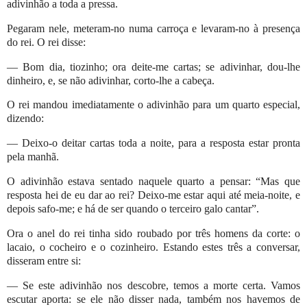
adivinhão a toda a pressa.
Pegaram nele, meteram-no numa carroça e levaram-no à presença
do rei. O rei disse:
— Bom dia, tiozinho; ora deite-me cartas; se adivinhar, dou-lhe
dinheiro, e, se não adivinhar, corto-lhe a cabeça.
O rei mandou imediatamente o adivinhão para um quarto especial,
dizendo:
— Deixo-o deitar cartas toda a noite, para a resposta estar pronta
pela manhã.
O adivinhão estava sentado naquele quarto a pensar: “Mas que
resposta hei de eu dar ao rei? Deixo-me estar aqui até meia-noite, e
depois safo-me; e há de ser quando o terceiro galo cantar”.
Ora o anel do rei tinha sido roubado por três homens da corte: o
lacaio, o cocheiro e o cozinheiro. Estando estes três a conversar,
disseram entre si:
— Se este adivinhão nos descobre, temos a morte certa. Vamos
escutar aporta: se ele não disser nada, também nos havemos de