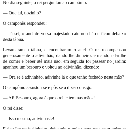
No dia seguinte, o rei perguntou ao campônio:
— Que tal, tiozinho?
O camponês respondeu:
— Já sei, o anel de vossa majestade caiu no chão e ficou debaixo
desta tábua.
Levantaram a tábua, e encontraram o anel. O rei recompensou
generosamente o adivinhão, dando-lhe dinheiro, e mandou dar-lhe
de comer e beber até mais não; em seguida foi passear no jardim;
apanhou um besouro e voltou ao adivinhão, dizendo:
— Ora se é adivinhão, adivinhe lá o que tenho fechado nesta mão?
O campônio assustou-se e pôs-se a dizer consigo:
— Ai! Besouro, agora é que o rei te tem nas mãos!
O rei disse:
— Isso mesmo, adivinhaste!
E deu-lhe mais dinheiro, deixando-o voltar para casa com todas as