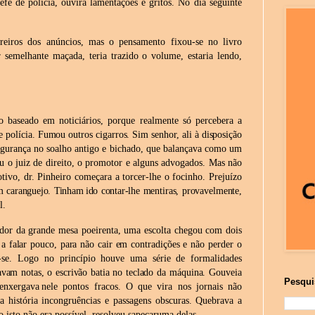
efe
de
polícia,
ouvira
lamentações
e
gritos.
No
dia
seguinte
treiros dos anúncios, mas o pensamento fixou-se no livro
r
semelhante
maçada,
teria
trazido
o
volume,
estaria
lendo,
 baseado em noticiários, porque realmente só percebera a
e polícia. Fumou outros cigarros. Sim senhor, ali à disposição
gurança no soalho antigo e bichado, que balançava como um
 o juiz de direito, o promotor e alguns advogados. Mas não
ivo, dr. Pinheiro começara a torcer-lhe o focinho. Prejuízo
m
caranguejo.
Tinham
ido
contar-lhe
mentiras,
provavelmente,
l.
dor da grande mesa poeirenta, uma escolta chegou com dois
o a falar pouco, para não cair em contradições e
não perder o
rar-se. Logo no princípio houve uma série de formalidades
avam notas, o escrivão batia no teclado
da máquina. Gouveia
Pesqui
enxergava
nele pontos fracos. O que vira nos jornais não
 história incongruências e
passagens obscuras. Quebrava a
isto não era possível, resolveu sapecar
uma delas.