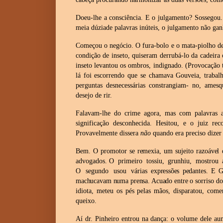
Doeu-lhe
a
consciência.
E
o
julgamento?
Sossegou.
meia
dúzia
de palavras
inúteis,
o
julgamento
não gan
Começou o negócio. O fura-bolo e o mata-piolho de
condição
de inseto, quiseram derrubá-lo da cadeir
inseto levantou os
ombros, indignado. (Provocação t
lá foi escorrendo que se
chamava Gouveia, trabalha
perguntas desnecessárias constrangiam-
no,
amesq
desejo
de
rir.
Falavam-lhe do crime agora, mas com palavras a
significação
desconhecida. Hesitou, e o juiz rec
Provavelmente dissera
não
quando
era
preciso dizer
Bem. O promotor se remexia, um sujeito razoável 
advogados.
O
primeiro
tossiu,
grunhiu,
mostrou
O
segundo
usou
várias
expressões
pedantes. E G
machucavam numa prensa. Acuado entre o
sorriso d
idiota, meteu os pés pelas mãos, disparatou, com
queixo.
Aí dr. Pinheiro entrou na dança: o volume dele au