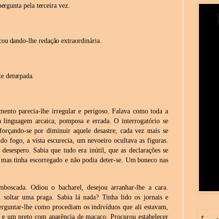
pergunta
pela terceira
vez.
cou
dando-lhe redação
extraordinária.
te
deturpada.
imento parecia-lhe irregular e perigoso. Falava como toda a
a linguagem arcaica, pomposa e errada. O interrogatório se
rçando-se por diminuir aquele desastre, cada vez mais se
do fogo, a vista escurecia, um nevoeiro ocultava as figuras.
desespero. Sabia que tudo era inútil, que as declarações se
 mas tinha
escorregado
e não podia deter-se.
Um
boneco
nas
boscada. Odiou o bacharel, desejou arranhar-lhe a cara.
 soltar uma praga. Sabia lá nada? Tinha lido os jornais e
erguntar-lhe como procediam os indivíduos que ali estavam,
, e um preto com aparência de macaco. Procurou estabelecer