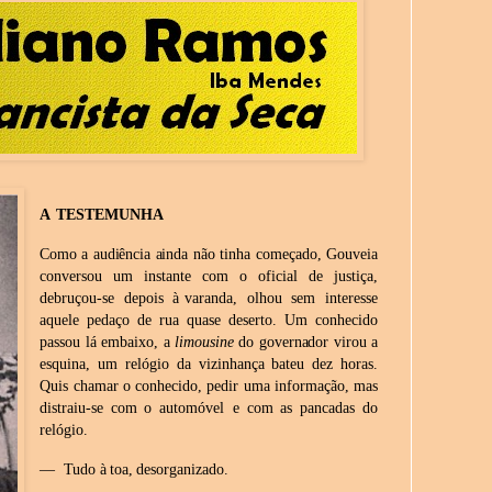
A
TESTEMUNHA
Como a audiência ainda
não tinha começado, Gouveia
conversou um instante com o oficial de justiça,
debruçou-se depois à
varanda,
olhou sem interesse
aquele
pedaço
de
rua
quase
deserto.
Um conhecido
passou lá
embaixo,
a
limousine
do
governador
virou a
esquina, um relógio da vizinhança bateu dez horas.
Quis chamar o conhecido, pedir uma informação, mas
distraiu-se com
o automóvel
e
com
as
pancadas
do
relógio.
—
Tudo
à
toa,
desorganizado.