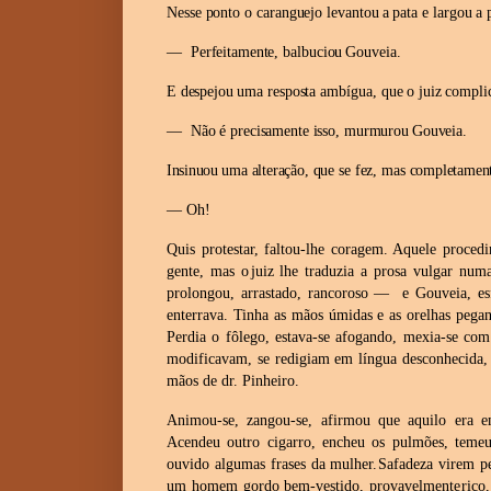
Nesse
ponto
o
caranguejo
levantou
a
pata e largou
a 
—
Perfeitamente,
balbuciou
Gouveia.
E
despejou
uma resposta ambígua,
que o
juiz
compli
—
Não
é
precisamente
isso,
murmurou
Gouveia.
Insinuou
uma
alteração,
que
se
fez,
mas
completamen
—
Oh!
Quis protestar, faltou-lhe coragem. Aquele proced
gente, mas o
juiz lhe traduzia a prosa vulgar num
prolongou, arrastado,
rancoroso — e Gouveia, esfo
enterrava. Tinha as mãos úmidas e as
orelhas pegan
Perdia o fôlego, estava-se afogando, mexia-se com
modificavam, se redigiam em língua desconhecida,
mãos
de
dr.
Pinheiro.
Animou-se, zangou-se, afirmou que aquilo era em
Acendeu outro
cigarro, encheu os pulmões, temeu
ouvido algumas frases da mulher.
Safadeza virem p
um homem gordo bem-vestido, provavelmente
rico