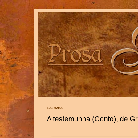
12/27/2023
A testemunha (Conto), de G