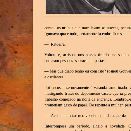
contou os urubus que maculavam as
nuvens,
penso
Ignorava
quase
tudo,
certamente
ia
embrulhar-se.
—
Ratoeira.
Voltou-se, arriscou uns passos tímidos no soalho 
entraram
pesados, sobraçando pastas.
—
Mas que diabo tenho eu com isto? rosnou Gouveia
e
oscilantes.
Foi encostar-se novamente à varanda, amofinado. U
mastigando
frases do depoimento cacete que ia pres
trabalho começado na
noite da encrenca. Lembrou-
prometiam gasto de papel. De
repente a
mulher, per
—
Acho
que
mataram
o
vizinho
aqui
da
esquerda.
Interrompera um período, alheio à novidade. Co