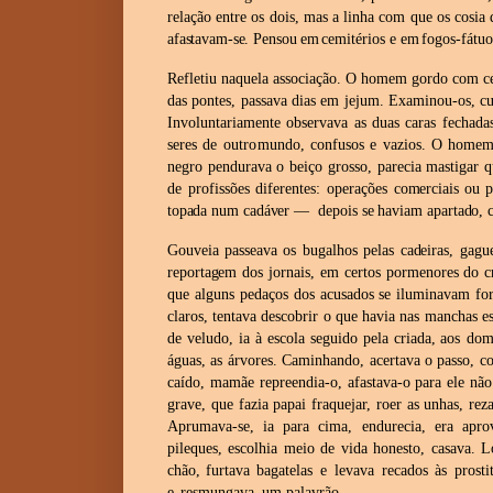
relação entre os dois, mas a linha com que os cosia 
afastavam-se.
Pensou
em
cemitérios
e
em
fogos-fátuo
Refletiu naquela associação. O homem gordo com ce
das
pontes,
passava
dias
em
jejum.
Examinou-os,
cu
Involuntariamente observava as duas caras fechada
seres de outro
mundo, confusos e vazios. O homem g
negro pendurava o beiço
grosso, parecia mastigar q
de profissões diferentes: operações
comerciais ou 
topada
num cadáver — depois se haviam apartado,
c
Gouveia passeava os bugalhos pelas cadeiras, gagu
reportagem
dos jornais, em certos pormenores do cr
que alguns pedaços dos
acusados se iluminavam for
claros, tentava descobrir o que havia
nas manchas es
de veludo, ia à escola seguido pela criada, aos
domi
águas, as árvores. Caminhando, acertava o passo, 
caído, mamãe repreendia-o, afastava-o para ele nã
grave, que fazia papai fraquejar, roer as unhas, re
Aprumava-se, ia para cima, endurecia, era apro
pileques, escolhia meio de vida honesto, casava.
chão,
furtava
bagatelas
e
levava
recados
às
prosti
e
resmungava
um palavrão.