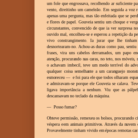
um fole que
engrossava, recolhendo ar suficiente p
vento, direitinho um
cameleão. Em seguida a voz ro
apenas uma pergunta, mas tão
enfeitada que se perd
e flores de papel. Gouveia sentiu um
choque e verg
circunstantes, convencido de que ia ver surpresa
no
ouvido mal, encolheu-se e esperou a repetição da pe
vivo constrangimento. Ia jurar que lhe tinha
desnortearam-no. Achou-as duras como pau, sentiu 
frases, vira uns cabelos derramados, um papo 
atenção, procurando nas caras, no teto, nos móveis,
o
achavam imbecil, teve um medo terrível do advog
qualquer coisa
semelhante a um caranguejo monstr
esmoreceu — e foi
para ele que
todos olharam espan
e admiravam-se porque ele Gouveia se
calava. Tev
ligava importância a nenhum. Viu que as pálpeb
descansavam
no teclado
da
máquina.
—
Posso
fumar?
Obteve
permissão,
remexeu
os
bolsos,
procurando
c
véspera
e
em animais primitivos. Através da nuvem 
Provavelmente tinham
vivido
em
épocas
remotas
ca