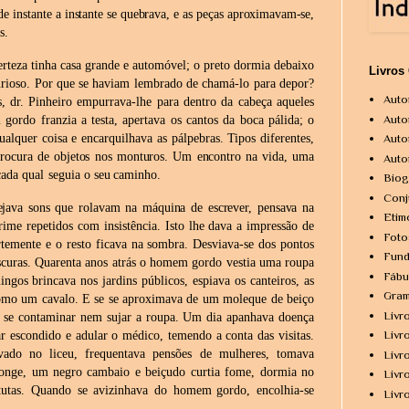
de
instante
a
instante
se
quebrava,
e
as
peças
aproximavam-se,
s.
rteza tinha casa grande e automóvel; o preto dormia debaixo
Livros
rioso.
Por
que
se
haviam
lembrado
de
chamá-lo
para
depor?
Auto
s, dr. Pinheiro empurrava-lhe para dentro da cabeça aqueles
Auto
ordo franzia a testa, apertava os cantos da boca pálida; o
ualquer coisa e encarquilhava as pálpebras. Tipos diferentes,
Auto
procura de objetos nos monturos. Um encontro na vida, uma
Auto
ada qual
seguia o seu
caminho.
Biog
Conj
ejava sons que rolavam na máquina de escrever, pensava na
Etim
ime repetidos com insistência. Isto lhe dava a impressão de
Foto
temente e o resto ficava na sombra. Desviava-se dos pontos
Fund
curas. Quarenta anos atrás o homem gordo vestia uma roupa
Fábu
ngos brincava nos jardins públicos, espiava os canteiros, as
Gram
como um
cavalo. E se se aproximava de um moleque de beiço
Livr
o se contaminar nem
sujar a roupa. Um dia apanhava doença
zar escondido e adular o médico,
temendo a conta das visitas.
Livr
vado no liceu, frequentava pensões de mulheres,
tomava
Livr
 Longe, um negro cambaio e beiçudo curtia fome, dormia no
Livr
tutas.
Quando
se
avizinhava
do
homem
gordo,
encolhia-se
Livr