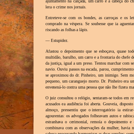
ajuntamento na
calçada,
um
carro
e
a
cabeça
do
ch
lera
o crime
nos
jornais.
Entreteve-se com os bondes, as carroças e os le
comprado na
véspera.
Se
soubesse
que
ia
aguenta
riscando
as
folhas
a
lápis.
—
Estupidez.
Afastou o depoimento que se esboçava, quase todo
multidão,
barulho, um carro e a frontaria do chefe d
da justiça, igual a um
preso. Tentou marchar com se
navio. Ouviu passos na escada,
parou, cumprimentou
se aproximou do dr. Pinheiro, um inimigo.
Sem mot
pequeno, um caranguejo morto. Dr. Pinheiro era u
envenená-lo
contra
uma
pessoa
que
não
lhe
fizera
ma
O juiz consultou o relógio, sentaram-se
todos em re
acusados e
a audiência foi aberta. Gouveia, dispost
almoço, pressentiu que o
interrogatório ia esti
agourentas: os advogados folheavam autos e
rabisc
estranhava o cerimonial, remoía o depoimento e 
combinava com as observações da mulher, havia na
cabeça procurando harmonizar as duas versões; como 