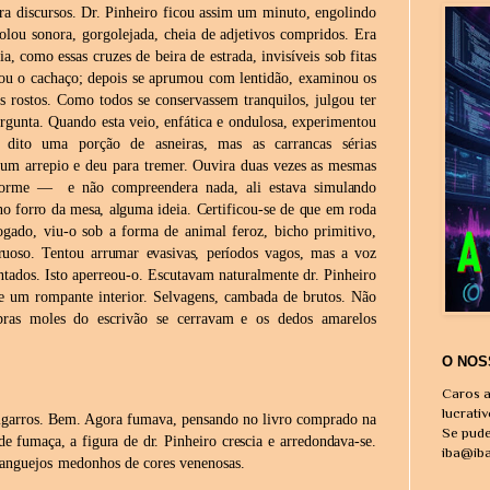
ara discursos. Dr. Pinheiro ficou assim um minuto, engolindo
lou sonora, gorgolejada, cheia de adjetivos compridos. Era
ia, como essas cruzes de beira de estrada, invisíveis sob fitas
ou o cachaço; depois se aprumou com lentidão, examinou os
s rostos. Como todos se conservassem tranquilos, julgou ter
rgunta.
Quando esta veio, enfática e ondulosa, experimentou
m dito uma porção de
asneiras, mas as carrancas sérias
um arrepio e deu para tremer. Ouvira
duas vezes as mesmas
enorme — e não compreendera nada, ali estava
simulando
 no forro da mesa, alguma
ideia. Certificou-se de que em roda
ado, viu-o sob a forma de animal feroz, bicho primitivo,
uoso. Tentou arrumar evasivas, períodos vagos, mas a voz
tados. Isto aperreou-o. Escutavam naturalmente dr. Pinheiro
e um rompante interior. Selvagens, cambada de brutos. Não
ras
moles
do
escrivão se cerravam
e os
dedos
amarelos
O NOS
Caros a
lucrati
igarros.
Bem.
Agora
fumava,
pensando
no
livro
comprado
na
Se pude
de fumaça, a figura de dr.
Pinheiro crescia e arredondava-se.
iba@ib
ranguejos
medonhos
de cores
venenosas.