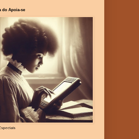
a do Apoia-se
Especiais