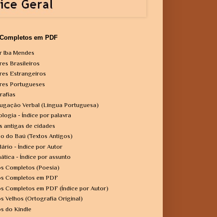
 Completos em PDF
r Iba Mendes
res Brasileiros
res Estrangeiros
res Portugueses
rafias
ugação Verbal (Língua Portuguesa)
ologia - Índice por palavra
s antigas de cidades
o do Baú (Textos Antigos)
lário - Índice por Autor
ática - Índice por assunto
os Completos (Poesia)
os Completos em PDF
os Completos em PDF (Índice por Autor)
os Velhos (Ortografia Original)
os do Kindle