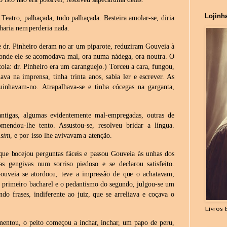
Lojinh
Teatro,
palhaçada,
tudo
palhaçada.
Besteira
amolar-se,
diria
haria nem
perderia nada.
 dr. Pinheiro deram no ar um piparote, reduziram Gouveia à
a onde ele se acomodava mal, ora numa nádega, ora noutra. O
ola: dr. Pinheiro era um caranguejo.) Torceu a cara, fungou,
va na imprensa, tinha trinta anos, sabia ler e escrever. As
uinhavam-no.
Atrapalhava-se
e
tinha
cócegas
na
garganta,
ntigas, algumas evidentemente mal-empregadas, outras de
omendou-lhe tento. Assustou-se, resolveu bridar a língua.
sim
, e
por
isso lhe avivavam
a
atenção.
que bocejou perguntas fáceis e passou
Gouveia às unhas dos
as
gengivas
num
sorriso
piedoso
e
se
declarou
satisfeito.
ouveia se atordoou, teve a impressão de que o achatavam,
o primeiro bacharel e o pedantismo do segundo, julgou-se um
endo
frases,
indiferente
ao juiz,
que
se
arreliava e
coçava
o
Livros 
mentou, o peito começou a inchar, inchar, um papo de peru,