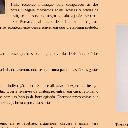
Tinha recebido intimação para comparecer às dez
horas. Chegara momentos antes. Apenas o oficial de
justiça
e um servente
negro na sala suja de escarro e
lixo. Porcaria, falta de ordem. Fumou um cigarro,
u
no
acontecimento
desagradável
em
que
pretendiam
metê-lo.
carunchoso que o servente preto varria. Dois funcionários
 irritado, aventurando-se a dar uma patada nas tábuas gastas
ma indiscrição no café — e ali estava à espera da justiça,
tar. Queria livrar-se da chateação, entrar em casa, retomar o
se com um bocejo da hora agitada. Escrevia umas coisas que
turbada,
abrira
a
porta da
saleta:
mo ela se repetisse, erguera-se, chegara à janela, vira
Terror 