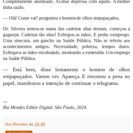
Completamente atordoado. Acabar depressa com aquilo. A
mulher
tinha
razão.
—
Olá!
Como
vai?
perguntou
o
homem
de
olhos
empapuçados.
Dr.
Silveira
sentou-se
numa
das cadeiras
altas
demais,
começou
a
gaguejar.
Cadeiras tão
altas!
Esfregou
as
mãos.
E
pediu
o
emprego.
Uma sinecura, um gancho na Saúde Pública. Não se referiu aos
acontecimentos antigos. Necessidade, pobreza,
tempos
duros.
Esfregava
as
mãos
encabulado,
mostrando
a
esmeralda.
Um
emprego
na
Saúde
Pública.
—
Está bem, disse lentamente o homem
de olhos
empapuçados. Vamos ver. Apareça.
E
encostou
a
pena
no
papel,
manifestou
a
intenção
de
continuar
o
telegrama.
---
Iba Mendes Editor Digital. São Paulo, 2024.
Iba Mendes
às
10:48