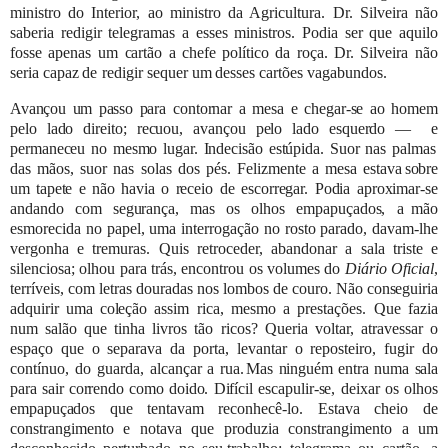
ministro do Interior, ao
ministro da Agricultura. Dr. Silveira não
saberia redigir telegramas a esses ministros. Podia ser que aquilo
fosse apenas um
cartão
a
chefe
político
da
roça.
Dr. Silveira
não
seria
capaz
de
redigir
sequer
um
desses
cartões
vagabundos.
Avançou um passo
para contornar a mesa e chegar-se ao homem
pelo lado direito; recuou, avançou pelo lado esquerdo —
e
permaneceu no mesmo lugar. Indecisão estúpida. Suor
nas palmas
das mãos, suor nas solas dos pés. Felizmente a mesa estava
sobre
um tapete e não
havia o receio de escorregar. Podia aproximar-se
andando com segurança, mas os olhos empapuçados, a
mão
esmorecida no papel, uma interrogação no rosto parado, davam-lhe
vergonha e tremuras. Quis retroceder, abandonar a
sala triste e
silenciosa; olhou para trás, encontrou os volumes do
Diário Oficial
,
terríveis, com letras douradas nos lombos de
couro. Não conseguiria
adquirir uma coleção
assim rica, mesmo a prestações. Que fazia
num salão que tinha livros tão ricos?
Queria voltar, atravessar o
espaço que o separava da porta, levantar o reposteiro, fugir do
contínuo, do guarda, alcançar a rua.
Mas ninguém entra numa sala
para sair correndo como doido. Difícil
escapulir-se, deixar os olhos
empapuçados que tentavam
reconhecê-lo. Estava cheio de
constrangimento e notava que produzia constrangimento a um