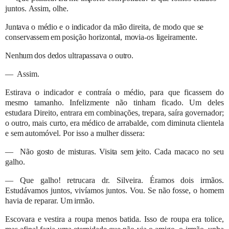
juntos.
Assim,
olhe.
Juntava
o
médio
e
o
indicador
da
mão
direita,
de
modo
que
se
conservassem
em
posição
horizontal,
movia-os
ligeiramente.
Nenhum
dos
dedos
ultrapassava
o
outro.
—
Assim.
Estirava o indicador e contraía o médio, para que ficassem do
mesmo tamanho. Infelizmente não tinham ficado. Um deles
estudara Direito, entrara em combinações, trepara, saíra governador;
o outro, mais curto, era médico de arrabalde, com
diminuta clientela
e sem
automóvel.
Por
isso
a
mulher
dissera:
—
Não
gosto
de
misturas.
Visita
sem
jeito.
Cada
macaco
no
seu
galho.
—
Que galho! retrucara dr. Silveira. Éramos dois irmãos.
Estudávamos juntos, vivíamos juntos. Vou. Se não fosse, o
homem
havia
de
reparar.
Um
irmão.
Escovara e vestira a roupa menos batida. Isso de roupa era tolice,