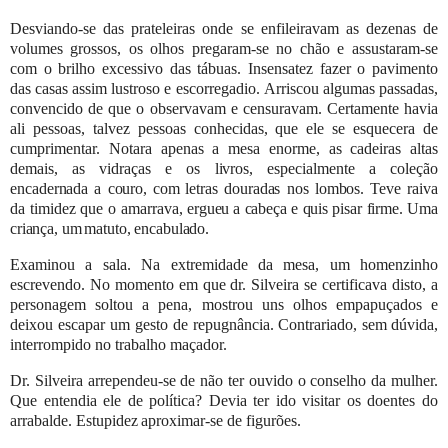
Desviando-se das prateleiras onde se enfileiravam as dezenas de
volumes grossos, os olhos pregaram-se no chão e
assustaram-se
com o brilho excessivo das tábuas. Insensatez fazer o pavimento
das casas assim lustroso e escorregadio.
Arriscou algumas passadas,
convencido de que o observavam e censuravam. Certamente havia
ali pessoas, talvez pessoas
conhecidas, que ele se esquecera de
cumprimentar. Notara apenas a mesa enorme, as cadeiras altas
demais, as vidraças e os
livros,
especialmente
a
coleção
encadernada
a
couro,
com
letras
douradas
nos
lombos.
Teve
raiva
da
timidez
que
o
amarrava,
ergueu
a
cabeça
e
quis
pisar
firme.
Uma
criança,
um
matuto,
encabulado.
Examinou a sala. Na extremidade da mesa, um homenzinho
escrevendo. No momento em que dr. Silveira se certificava
disto, a
personagem soltou a pena, mostrou uns olhos empapuçados e
deixou escapar um gesto de repugnância. Contrariado,
sem
dúvida,
interrompido no
trabalho maçador.
Dr. Silveira arrependeu-se de não ter ouvido o conselho da mulher.
Que entendia ele de política? Devia ter ido visitar os
doentes
do
arrabalde.
Estupidez
aproximar-se
de figurões.