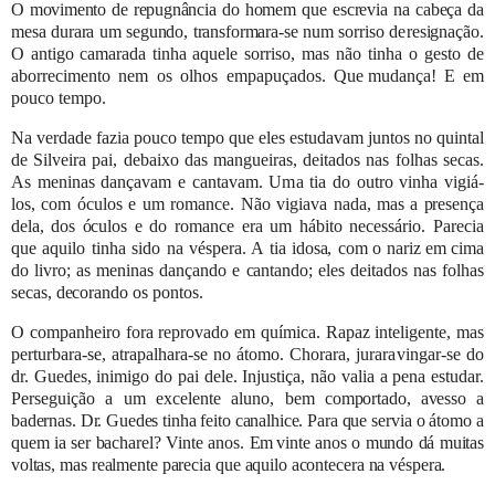
O movimento de repugnância
do homem que escrevia na cabeça da
mesa durara um segundo, transformara-se num sorriso de
resignação.
O antigo camarada tinha aquele
sorriso, mas não tinha o gesto de
aborrecimento nem os olhos empapuçados. Que
mudança!
E
em
pouco tempo.
Na verdade fazia pouco tempo que eles estudavam juntos no quintal
de Silveira pai, debaixo das mangueiras, deitados nas
folhas secas.
As meninas dançavam e cantavam. Uma tia do outro vinha vigiá-
los, com óculos e um romance. Não vigiava
nada, mas a presença
dela, dos óculos
e do romance era um hábito necessário. Parecia
que aquilo tinha sido na véspera. A tia
idosa,
com
o
nariz
em
cima
do
livro;
as
meninas
dançando
e
cantando;
eles
deitados
nas
folhas
secas,
decorando
os
pontos.
O companheiro fora reprovado em química. Rapaz inteligente, mas
perturbara-se, atrapalhara-se no átomo. Chorara, jurara
vingar-se do
dr. Guedes, inimigo do pai dele. Injustiça, não valia a pena estudar.
Perseguição a um excelente aluno, bem
comportado, avesso a
badernas. Dr. Guedes tinha feito canalhice. Para que
servia o átomo a
quem ia ser bacharel? Vinte anos.
Em
vinte
anos
o
mundo
dá
muitas
voltas,
mas
realmente
parecia
que
aquilo
acontecera
na
véspera.