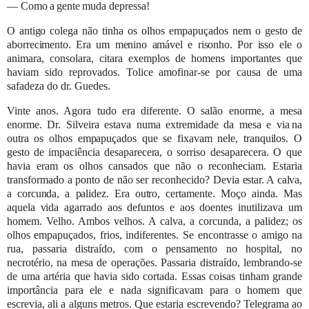
—
Como
a
gente
muda
depressa!
O antigo
colega não tinha os olhos empapuçados nem o gesto de
aborrecimento. Era um menino amável e risonho. Por isso
ele o
animara, consolara, citara exemplos de homens importantes que
haviam sido reprovados. Tolice amofinar-se por causa
de uma
safadeza do dr. Guedes.
Vinte anos. Agora tudo era diferente. O salão enorme, a mesa
enorme. Dr. Silveira estava numa extremidade da mesa e via
na
outra os olhos empapuçados que se fixavam nele, tranquilos. O
gesto de impaciência desaparecera,
o sorriso desaparecera.
O que
havia eram os olhos cansados que não o reconheciam. Estaria
transformado a ponto de não ser reconhecido? Devia
estar. A calva,
a corcunda, a palidez. Era outro,
certamente. Moço ainda. Mas
aquela vida agarrado aos defuntos e aos doentes
inutilizava um
homem. Velho. Ambos velhos. A calva, a corcunda, a palidez; os
olhos empapuçados, frios, indiferentes. Se
encontrasse o amigo na
rua, passaria distraído, com o pensamento no hospital, no
necrotério, na mesa de operações. Passaria
distraído, lembrando-se
de uma artéria que havia sido cortada. Essas coisas tinham grande
importância para ele e nada
significavam para o homem que
escrevia, ali a alguns metros. Que estaria escrevendo? Telegrama ao