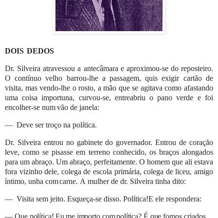
DOIS
DEDOS
Dr. Silveira atravessou a antecâmara e aproximou-se do reposteiro.
O contínuo velho barrou-lhe a passagem, quis exigir
cartão de
visita, mas vendo-lhe o rosto, a mão que se agitava como afastando
uma coisa importuna, curvou-se, entreabriu o
pano
verde
e
foi
encolher-se
num
vão
de
janela:
—
Deve ser
troço na política.
Dr. Silveira entrou no gabinete do governador. Entrou de coração
leve, como se pisasse em terreno conhecido, os braços
alongados
para um abraço. Um abraço, perfeitamente. O homem que ali estava
fora vizinho dele, colega de escola primária,
colega
de
liceu,
amigo
íntimo,
unha com
carne.
A
mulher
de
dr.
Silveira tinha
dito:
—
Visita sem jeito. Esqueça-se disso. Política!
E
ele
respondera:
—
Que
política!
Eu
me
importo
com
política?
É
que
fomos
criados