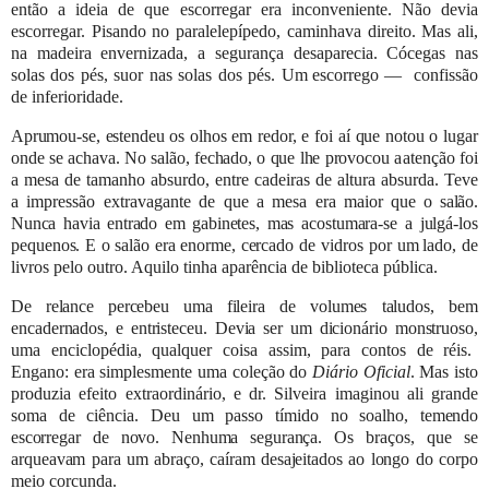
então a ideia de que escorregar
era inconveniente. Não devia
escorregar. Pisando no paralelepípedo,
caminhava direito. Mas ali,
na madeira envernizada, a segurança desaparecia. Cócegas nas
solas dos pés, suor nas solas dos
pés.
Um
escorrego —
confissão
de
inferioridade.
Aprumou-se, estendeu os olhos em redor, e foi aí que notou o
lugar
onde se achava. No salão, fechado, o que lhe provocou a
atenção foi
a mesa de tamanho absurdo, entre cadeiras de altura absurda. Teve
a impressão extravagante de que a mesa era
maior que o salão.
Nunca havia entrado em gabinetes, mas
acostumara-se a julgá-los
pequenos. E o salão era enorme, cercado
de
vidros
por
um
lado, de
livros
pelo outro. Aquilo tinha
aparência
de
biblioteca
pública.
De relance percebeu uma fileira
de volumes taludos, bem
encadernados, e entristeceu. Devia ser um dicionário monstruoso,
uma enciclopédia, qualquer coisa assim, para contos de réis.
Engano: era simplesmente uma coleção do
Diário Oficial
. Mas
isto
produzia efeito extraordinário, e dr. Silveira imaginou ali grande
soma de ciência. Deu um passo tímido no soalho,
temendo
escorregar de novo. Nenhuma segurança.
Os braços, que se
arqueavam para um abraço, caíram desajeitados ao longo
do
corpo
meio corcunda.