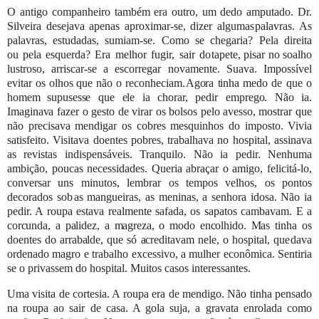
O
antigo
companheiro
também
era
outro,
um
dedo
amputado.
Dr.
Silveira
desejava
apenas
aproximar-se,
dizer
algumas
palavras.
As
palavras,
estudadas,
sumiam-se.
Como
se
chegaria?
Pela
direita
ou
pela
esquerda?
Era
melhor
fugir,
sair
do
tapete,
pisar
no
soalho
lustroso,
arriscar-se
a
escorregar
novamente.
Suava.
Impossível
evitar
os
olhos
que
não
o
reconheciam.
Agora
tinha
medo
de
que
o
homem
supusesse
que
ele
ia
chorar,
pedir
emprego.
Não
ia.
Imaginava
fazer
o
gesto
de
virar
os
bolsos
pelo
avesso, mostrar
que
não
precisava
mendigar
os
cobres
mesquinhos
do
imposto.
Vivia
satisfeito.
Visitava
doentes pobres, trabalhava no hospital, assinava
as revistas indispensáveis. Tranquilo. Não ia pedir. Nenhuma
ambição, poucas
necessidades. Queria abraçar o amigo, felicitá-lo,
conversar uns minutos, lembrar os tempos velhos, os pontos
decorados sob
as mangueiras, as meninas, a senhora idosa. Não ia
pedir. A roupa estava realmente safada, os sapatos cambavam. E a
corcunda, a palidez, a magreza, o modo encolhido.
Mas tinha os
doentes do arrabalde, que só acreditavam nele, o hospital, que
dava
ordenado
magro
e
trabalho
excessivo,
a
mulher
econômica.
Sentiria
se
o
privassem do
hospital.
Muitos
casos
interessantes.
Uma visita de cortesia. A roupa era de mendigo. Não tinha pensado
na roupa ao sair de casa. A gola suja, a gravata
enrolada como