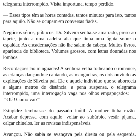
telegrama interrompido.
Visita
importuna,
tempo
perdido.
—
Esses
tipos
têm
as
horas
contadas,
tantos
minutos
para
isto,
tantos
para
aquilo.
Não
se
ocupam
em
conversas
fiadas.
Negócios sérios, públicos. Dr. Silveira sentia-se amarrado, preso ao
tapete, junto a uma cadeira alta que tinha uma águia
sobre o
espaldar. As encadernações não lhe saíam da cabeça. Muitos livros,
aparência de biblioteca. Volumes grossos, com
letras
douradas
nos
lombos.
Recordações tão minguadas! A senhora velha folheando o romance,
as crianças dançando e cantando, as mangueiras, os
dois ouvindo as
explicações de Silveira pai. Ele e aquele indivíduo que se aborrecia
a alguns metros de distância, a pena
suspensa,
o
telegrama
interrompido,
uma
interrogação
vaga
nos
olhos
empapuçados:
—
“Olá!
Como
vai?”
Estupidez lembrar-se do passado inútil. A mulher tinha razão.
Acabar depressa com aquilo, voltar ao subúrbio, vestir
pijama,
calçar
chinelos, ler
as
revistas
indispensáveis.
Avançou. Não
sabia se avançava pela direita ou pela esquerda.