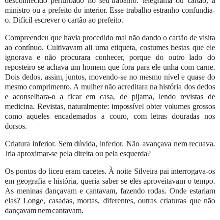
desconhecido perturbado no seu
trabalho: telegrama ou cartão, a
ministro ou a prefeito do interior. Esse trabalho estranho confundia-
o. Difícil escrever o
cartão
ao prefeito.
Compreendeu que havia procedido mal não dando o cartão de visita
ao contínuo. Cultivavam ali uma etiqueta, costumes
bestas que ele
ignorava e não procurara conhecer, porque do outro lado do
reposteiro se achava um homem que fora para ele
unha com carne.
Dois dedos, assim, juntos, movendo-se no mesmo nível e quase do
mesmo comprimento. A mulher não
acreditara
na
história
dos
dedos
e
aconselhara-o
a
ficar
em casa,
de
pijama,
lendo
revistas
de
medicina.
Revistas,
naturalmente:
impossível
obter
volumes
grossos
como
aqueles
encadernados
a
couro,
com
letras
douradas
nos
dorsos.
Criatura
inferior.
Sem
dúvida,
inferior.
Não avançava
nem
recuava.
Iria
aproximar-se
pela
direita
ou
pela
esquerda?
Os
pontos
do
liceu eram cacetes.
À noite
Silveira
pai
interrogava-os
em geografia
e
história,
queria
saber
se
eles
aproveitavam o tempo.
As meninas dançavam e cantavam, fazendo rodas. Onde estariam
elas? Longe, casadas, mortas,
diferentes,
outras
criaturas
que não
dançavam
nem
cantavam.