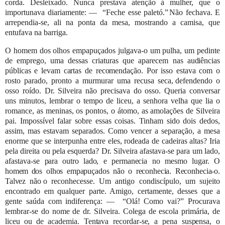
corda. Desleixado. Nunca prestava atenção à mulher, que o
importunava diariamente: —
“Feche esse paletó.”
Não
fechava.
E
arrependia-se,
ali
na
ponta
da
mesa,
mostrando
a
camisa,
que
entufava
na
barriga.
O homem dos olhos empapuçados julgava-o um pulha, um pedinte
de emprego, uma dessas criaturas que aparecem nas
audiências
públicas e levam cartas de recomendação. Por isso estava com o
rosto parado, pronto a murmurar uma recusa
seca,
defendendo o
osso roído. Dr. Silveira não precisava do osso. Queria conversar
uns minutos, lembrar o tempo de liceu, a
senhora velha que lia o
romance, as meninas, os pontos, o átomo, as amolações de Silveira
pai. Impossível falar sobre essas
coisas. Tinham sido dois dedos,
assim, mas estavam separados. Como vencer a separação, a mesa
enorme que se interpunha
entre eles, rodeada de cadeiras
altas? Iria
pela direita ou pela esquerda? Dr. Silveira afastava-se para um lado,
afastava-se
para
outro
lado,
e
permanecia
no
mesmo
lugar.
O
homem
dos
olhos
empapuçados
não
o
reconhecia.
Reconhecia-o.
Talvez
não
o reconhecesse. Um antigo condiscípulo, um sujeito
encontrado em qualquer parte. Amigo, certamente, desses que a
gente
saúda com indiferença: —
“Olá! Como vai?” Procurava
lembrar-se do nome de dr. Silveira. Colega de escola primária, de
liceu
ou
de
academia.
Tentava recordar-se,
a
pena suspensa,
o