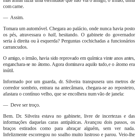
mas afinal fazia uma eternidade que não via o amigo, o
irmão,
unha
com
carne.
—
Assim.
Tomara um automóvel. Chegara ao palácio, onde nunca havia posto
os pés, atravessara o
hall
, hesitando. O gabinete do
governador
seria à
direita ou
à
esquerda? Perguntas
cochichadas a funcionários
carrancudos.
O amigo,
o irmão, havia sido reprovado em química vinte anos antes,
enganchara-se no átomo. Agora dominava aquilo tudo,
e o átomo era
inútil.
Informado por um guarda, dr. Silveira transpusera uns metros de
corredor sombrio, entrara na antecâmara, chegara-se ao
reposteiro,
afastara o
contínuo
velho,
que se encolhera
num
vão
de janela:
—
Deve
ser
troço.
Bem. Dr. Silveira estava no gabinete, livre de incertezas e das
informações daquelas caras antipáticas. Avançou dois
passos, os
braços estirados como para abraçar alguém, sem ver nada.
Infelizmente escorregou no soalho muito lustroso e
parou. Veio-lhe