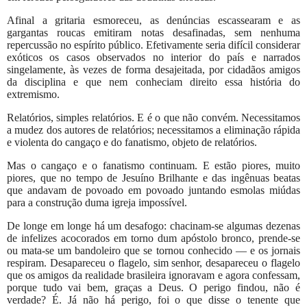
Afinal a gritaria esmoreceu, as denúncias escassearam e as
gargantas roucas emitiram notas desafinadas, sem nenhuma
repercussão no espírito público. Efetivamente seria difícil considerar
exóticos os casos observados no interior do país e narrados
singelamente, às vezes de forma desajeitada, por cidadãos amigos
da disciplina e que nem conheciam direito essa história do
extremismo.
Relatórios, simples relatórios. E é o que não convém. Necessitamos
a mudez dos autores de relatórios; necessitamos a eliminação rápida
e violenta do cangaço e do fanatismo, objeto de relatórios.
Mas o cangaço e o fanatismo continuam. E estão piores, muito
piores, que no tempo de Jesuíno Brilhante e das ingênuas beatas
que andavam de povoado em povoado juntando esmolas miúdas
para a construção duma igreja impossível.
De longe em longe há um desafogo: chacinam-se algumas dezenas
de infelizes acocorados em torno dum apóstolo bronco, prende-se
ou mata-se um bandoleiro que se tornou conhecido — e os jornais
respiram. Desapareceu o flagelo, sim senhor, desapareceu o flagelo
que os amigos da realidade brasileira ignoravam e agora confessam,
porque tudo vai bem, graças a Deus. O perigo findou, não é
verdade? É. Já não há perigo, foi o que disse o tenente que