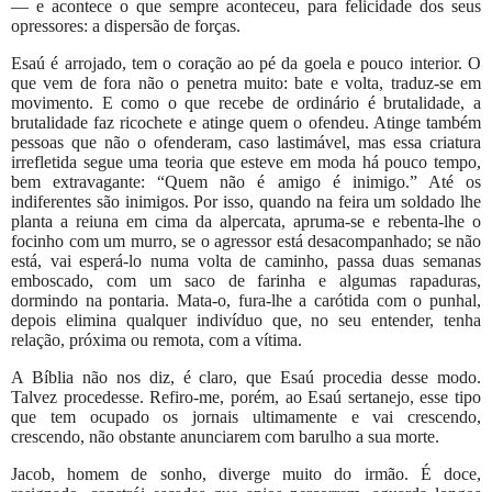
— e acontece o que sempre aconteceu, para felicidade dos seus
opressores: a dispersão de forças.
Esaú é arrojado, tem o coração ao pé da goela e pouco interior. O
que vem de fora não o penetra muito: bate e volta, traduz-se em
movimento. E como o que recebe de ordinário é brutalidade, a
brutalidade faz ricochete e atinge quem o ofendeu. Atinge também
pessoas que não o ofenderam, caso lastimável, mas essa criatura
irrefletida segue uma teoria que esteve em moda há pouco tempo,
bem extravagante: “Quem não é amigo é inimigo.” Até os
indiferentes são inimigos. Por isso, quando na feira um soldado lhe
planta a reiuna em cima da alpercata, apruma-se e rebenta-lhe o
focinho com um murro, se o agressor está desacompanhado; se não
está, vai esperá-lo numa volta de caminho, passa duas semanas
emboscado, com um saco de farinha e algumas rapaduras,
dormindo na pontaria. Mata-o, fura-lhe a carótida com o punhal,
depois elimina qualquer indivíduo que, no seu entender, tenha
relação, próxima ou remota, com a vítima.
A Bíblia não nos diz, é claro, que Esaú procedia desse modo.
Talvez procedesse. Refiro-me, porém, ao Esaú sertanejo, esse tipo
que tem ocupado os jornais ultimamente e vai crescendo,
crescendo, não obstante anunciarem com barulho a sua morte.
Jacob, homem de sonho, diverge muito do irmão. É doce,