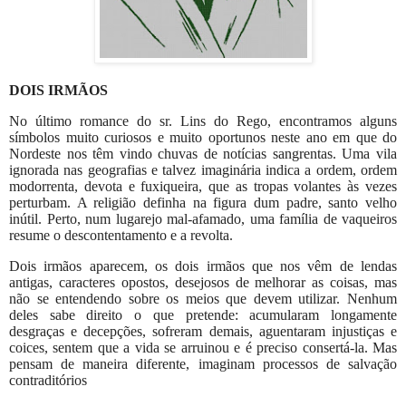
DOIS IRMÃOS
No último romance do sr. Lins do Rego, encontramos alguns
símbolos muito curiosos e muito oportunos neste ano em que do
Nordeste nos têm vindo chuvas de notícias sangrentas. Uma vila
ignorada nas geografias e talvez imaginária indica a ordem, ordem
modorrenta, devota e fuxiqueira, que as tropas volantes às vezes
perturbam. A religião definha na figura dum padre, santo velho
inútil. Perto, num lugarejo mal-afamado, uma família de vaqueiros
resume o descontentamento e a revolta.
Dois irmãos aparecem, os dois irmãos que nos vêm de lendas
antigas, caracteres opostos, desejosos de melhorar as coisas, mas
não se entendendo sobre os meios que devem utilizar. Nenhum
deles sabe direito o que pretende: acumularam longamente
desgraças e decepções, sofreram demais, aguentaram injustiças e
coices, sentem que a vida se arruinou e é preciso consertá-la. Mas
pensam de maneira diferente, imaginam processos de salvação
contraditórios