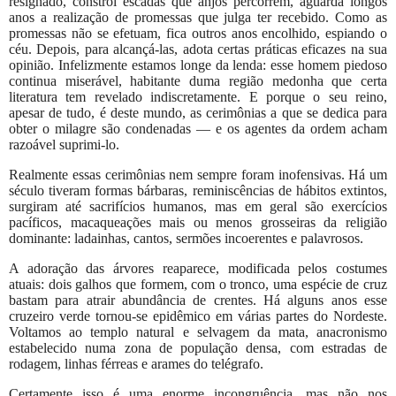
resignado, constrói escadas que anjos percorrem, aguarda longos
anos a realização de promessas que julga ter recebido. Como as
promessas não se efetuam, fica outros anos encolhido, espiando o
céu. Depois, para alcançá-las, adota certas práticas eficazes na sua
opinião. Infelizmente estamos longe da lenda: esse homem piedoso
continua miserável, habitante duma região medonha que certa
literatura tem revelado indiscretamente. E porque o seu reino,
apesar de tudo, é deste mundo, as cerimônias a que se dedica para
obter o milagre são condenadas — e os agentes da ordem acham
razoável suprimi-lo.
Realmente essas cerimônias nem sempre foram inofensivas. Há um
século tiveram formas bárbaras, reminiscências de hábitos extintos,
surgiram até sacrifícios humanos, mas em geral são exercícios
pacíficos, macaqueações mais ou menos grosseiras da religião
dominante: ladainhas, cantos, sermões incoerentes e palavrosos.
A adoração das árvores reaparece, modificada pelos costumes
atuais: dois galhos que formem, com o tronco, uma espécie de cruz
bastam para atrair abundância de crentes. Há alguns anos esse
cruzeiro verde tornou-se epidêmico em várias partes do Nordeste.
Voltamos ao templo natural e selvagem da mata, anacronismo
estabelecido numa zona de população densa, com estradas de
rodagem, linhas férreas e arames do telégrafo.
Certamente isso é uma enorme incongruência, mas não nos