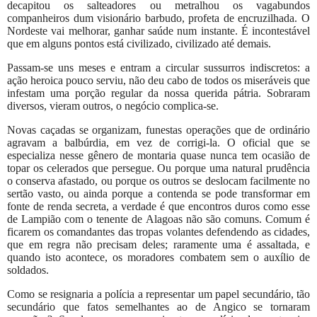
decapitou os salteadores ou metralhou os vagabundos
companheiros dum visionário barbudo, profeta de encruzilhada. O
Nordeste vai melhorar, ganhar saúde num instante. É incontestável
que em alguns pontos está civilizado, civilizado até demais.
Passam-se uns meses e entram a circular sussurros indiscretos: a
ação heroica pouco serviu, não deu cabo de todos os miseráveis que
infestam uma porção regular da nossa querida pátria. Sobraram
diversos, vieram outros, o negócio complica-se.
Novas caçadas se organizam, funestas operações que de ordinário
agravam a balbúrdia, em vez de corrigi-la. O oficial que se
especializa nesse gênero de montaria quase nunca tem ocasião de
topar os celerados que persegue. Ou porque uma natural prudência
o conserva afastado, ou porque os outros se deslocam facilmente no
sertão vasto, ou ainda porque a contenda se pode transformar em
fonte de renda secreta, a verdade é que encontros duros como esse
de Lampião com o tenente de Alagoas não são comuns. Comum é
ficarem os comandantes das tropas volantes defendendo as cidades,
que em regra não precisam deles; raramente uma é assaltada, e
quando isto acontece, os moradores combatem sem o auxílio de
soldados.
Como se resignaria a polícia a representar um papel secundário, tão
secundário que fatos semelhantes ao de Angico se tornaram