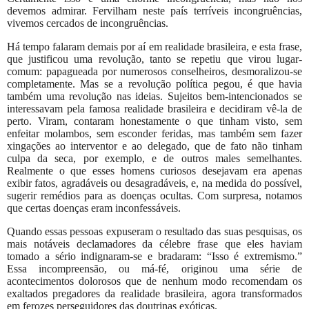
devemos admirar. Fervilham neste país terríveis incongruências,
vivemos cercados de incongruências.
Há tempo falaram demais por aí em realidade brasileira, e esta frase,
que justificou uma revolução, tanto se repetiu que virou lugar-
comum: papagueada por numerosos conselheiros, desmoralizou-se
completamente. Mas se a revolução política pegou, é que havia
também uma revolução nas ideias. Sujeitos bem-intencionados se
interessavam pela famosa realidade brasileira e decidiram vê-la de
perto. Viram, contaram honestamente o que tinham visto, sem
enfeitar molambos, sem esconder feridas, mas também sem fazer
xingações ao interventor e ao delegado, que de fato não tinham
culpa da seca, por exemplo, e de outros males semelhantes.
Realmente o que esses homens curiosos desejavam era apenas
exibir fatos, agradáveis ou desagradáveis, e, na medida do possível,
sugerir remédios para as doenças ocultas. Com surpresa, notamos
que certas doenças eram inconfessáveis.
Quando essas pessoas expuseram o resultado das suas pesquisas, os
mais notáveis declamadores da célebre frase que eles haviam
tomado a sério indignaram-se e bradaram: “Isso é extremismo.”
Essa incompreensão, ou má-fé, originou uma série de
acontecimentos dolorosos que de nenhum modo recomendam os
exaltados pregadores da realidade brasileira, agora transformados
em ferozes perseguidores das doutrinas exóticas.