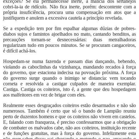
exceções? Se ela permanecesse inerte, a malícia dos sertanejos
cobri-la-ia de ridículo. Não fica inerte, porém: descontente com a
própria insuficiência, procura uma compensação em atos que a
justifiquem e anulem a excessiva cautela a princípio revelada.
Se a expedição tem por fim espalhar algumas dúzias de pobres-
diabos sujos e famintos ajoelhados no mato, cantando benditos, as
precauções tornam-se desnecessárias: duas metralhadoras
regularizam tudo em poucos minutos. Se se procuram cangaceiros,
é difícil achá-los.
Hospedam-se numa fazenda e passam dias dançando, bebendo,
violando as caboclinhas da vizinhança, mandando recados à força
do governo, que estaciona indecisa na povoação próxima. A força
do governo surge quando o inimigo se distancia: vem tocando
corneta e resolvida a castigar culpados de maneira exemplar.
Castiga. Castiga os coiteiros, isto é, a gente que deu hospedagem
aos malfeitores em vez de brigar com eles.
Realmente esses desgraçados coiteiros estão desarmados e não são
numerosos. Também é certo que só o bando de Lampião reuniu
perto de duzentos homens e que os coiteiros não vivem em castelos.
E, falando com franqueza, é preciso confessarmos que a obrigação
de combater os malvados cabe, não aos coiteiros, instituição recente
e de funções gratuitas, mas à força do governo. Infelizmente esta
não quer saber disso: vai chegando e metendo o pau, arrasando o