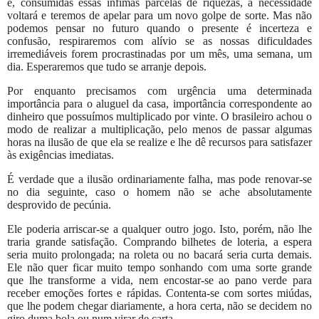
e, consumidas essas ínfimas parcelas de riquezas, a necessidade
voltará e teremos de apelar para um novo golpe de sorte. Mas não
podemos pensar no futuro quando o presente é incerteza e
confusão, respiraremos com alívio se as nossas dificuldades
irremediáveis forem procrastinadas por um mês, uma semana, um
dia. Esperaremos que tudo se arranje depois.
Por enquanto precisamos com urgência uma determinada
importância para o aluguel da casa, importância correspondente ao
dinheiro que possuímos multiplicado por vinte. O brasileiro achou o
modo de realizar a multiplicação, pelo menos de passar algumas
horas na ilusão de que ela se realize e lhe dê recursos para satisfazer
às exigências imediatas.
É verdade que a ilusão ordinariamente falha, mas pode renovar-se
no dia seguinte, caso o homem não se ache absolutamente
desprovido de pecúnia.
Ele poderia arriscar-se a qualquer outro jogo. Isto, porém, não lhe
traria grande satisfação. Comprando bilhetes de loteria, a espera
seria muito prolongada; na roleta ou no bacará seria curta demais.
Ele não quer ficar muito tempo sonhando com uma sorte grande
que lhe transforme a vida, nem encostar-se ao pano verde para
receber emoções fortes e rápidas. Contenta-se com sortes miúdas,
que lhe podem chegar diariamente, a hora certa, não se decidem no
giro duma bola ou num virar de carta.