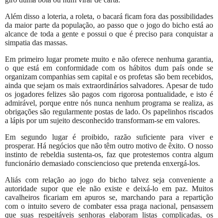
Além disso a loteria, a roleta, o bacará ficam fora das possibilidades
da maior parte da população, ao passo que o jogo do bicho está ao
alcance de toda a gente e possui o que é preciso para conquistar a
simpatia das massas.
Em primeiro lugar promete muito e não oferece nenhuma garantia,
o que está em conformidade com os hábitos dum país onde se
organizam companhias sem capital e os profetas são bem recebidos,
ainda que sejam os mais extraordinários salvadores. Apesar de tudo
os jogadores felizes são pagos com rigorosa pontualidade, e isto é
admirável, porque entre nós nunca nenhum programa se realiza, as
obrigações são regularmente postas de lado. Os papelinhos riscados
a lápis por um sujeito desconhecido transformam-se em valores.
Em segundo lugar é proibido, razão suficiente para viver e
prosperar. Há negócios que não têm outro motivo de êxito. O nosso
instinto de rebeldia sustenta-os, faz que protestemos contra algum
funcionário demasiado consciencioso que pretenda enxergá-los.
Aliás com relação ao jogo do bicho talvez seja conveniente a
autoridade supor que ele não existe e deixá-lo em paz. Muitos
cavalheiros ficariam em apuros se, marchando para a repartição
com o intuito severo de combater essa praga nacional, pensassem
que suas respeitáveis senhoras elaboram listas complicadas, os