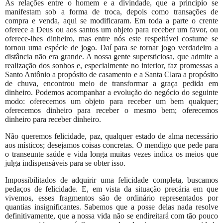
As relações entre o homem e a divindade, que a princípio se
manifestam sob a forma de troca, depois como transações de
compra e venda, aqui se modificaram. Em toda a parte o crente
oferece a Deus ou aos santos um objeto para receber um favor, ou
oferece-lhes dinheiro, mas entre nós este respeitável costume se
tornou uma espécie de jogo. Daí para se tornar jogo verdadeiro a
distância não era grande. A nossa gente supersticiosa, que admite a
realização dos sonhos e, especialmente no interior, faz promessas a
Santo Antônio a propósito de casamento e a Santa Clara a propósito
de chuva, encontrou meio de transformar a graça pedida em
dinheiro. Podemos acompanhar a evolução do negócio do seguinte
modo: oferecemos um objeto para receber um bem qualquer;
oferecemos dinheiro para receber o mesmo bem; oferecemos
dinheiro para receber dinheiro.
Não queremos felicidade, paz, qualquer estado de alma necessário
aos místicos; desejamos coisas concretas. O mendigo que pede para
o transeunte saúde e vida longa muitas vezes indica os meios que
julga indispensáveis para se obter isso.
Impossibilitados de adquirir uma felicidade completa, buscamos
pedaços de felicidade. E, em vista da situação precária em que
vivemos, esses fragmentos são de ordinário representados por
quantias insignificantes. Sabemos que a posse delas nada resolve
definitivamente, que a nossa vida não se endireitará com tão pouco