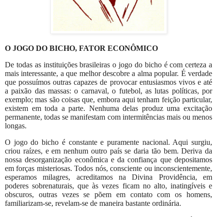
O JOGO DO BICHO, FATOR ECONÔMICO
De todas as instituições brasileiras o jogo do bicho é com certeza a
mais interessante, a que melhor descobre a alma popular. É verdade
que possuímos outras capazes de provocar entusiasmos vivos e até
a paixão das massas: o carnaval, o futebol, as lutas políticas, por
exemplo; mas são coisas que, embora aqui tenham feição particular,
existem em toda a parte. Nenhuma delas produz uma excitação
permanente, todas se manifestam com intermitências mais ou menos
longas.
O jogo do bicho é constante e puramente nacional. Aqui surgiu,
criou raízes, e em nenhum outro país se daria tão bem. Deriva da
nossa desorganização econômica e da confiança que depositamos
em forças misteriosas. Todos nós, consciente ou inconscientemente,
esperamos milagres, acreditamos na Divina Providência, em
poderes sobrenaturais, que às vezes ficam no alto, inatingíveis e
obscuros, outras vezes se põem em contato com os homens,
familiarizam-se, revelam-se de maneira bastante ordinária.