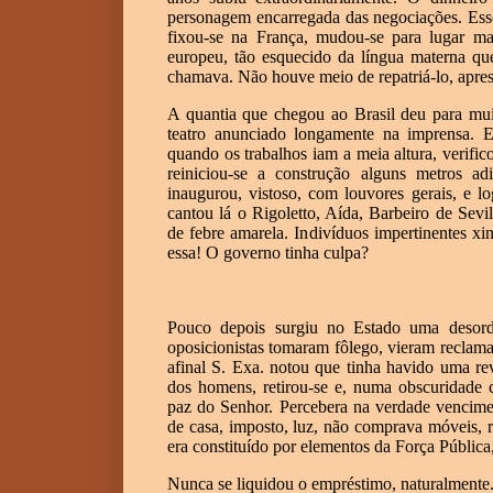
personagem encarregada das negociações. Esse 
fixou-se na França, mudou-se para lugar mai
europeu, tão esquecido da língua materna qu
chamava. Não houve meio de repatriá-lo, aprese
A quantia que chegou ao Brasil deu para muit
teatro anunciado longamente na imprensa. E
quando os trabalhos iam a meia altura, verifi
reiniciou-se a construção alguns metros ad
inaugurou, vistoso, com louvores gerais, e l
cantou lá o Rigoletto, Aída, Barbeiro de Sev
de febre amarela. Indivíduos impertinentes x
essa! O governo tinha culpa?
Pouco depois surgiu no Estado uma desorde
oposicionistas tomaram fôlego, vieram reclama
afinal S. Exa. notou que tinha havido uma re
dos homens, retirou-se e, numa obscuridade c
paz do Senhor. Percebera na verdade vencim
de casa, imposto, luz, não comprava móveis, r
era constituído por elementos da Força Pública
Nunca se liquidou o empréstimo, naturalmente