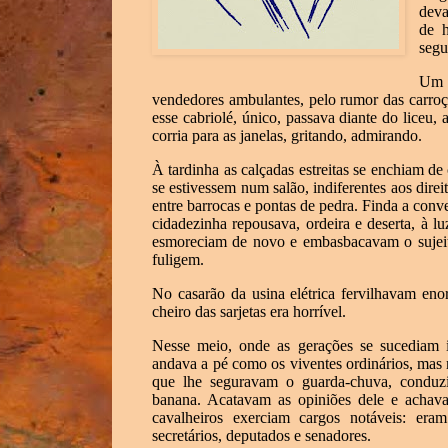
deva
de h
segu
Um g
vendedores ambulantes, pelo rumor das carro
esse cabriolé, único, passava diante do liceu, 
corria para as janelas, gritando, admirando.
À tardinha as calçadas estreitas se enchiam d
se estivessem num salão, indiferentes aos dire
entre barrocas e pontas de pedra. Finda a conv
cidadezinha repousava, ordeira e deserta, à 
esmoreciam de novo e embasbacavam o sujeito
fuligem.
No casarão da usina elétrica fervilhavam en
cheiro das sarjetas era horrível.
Nesse meio, onde as gerações se sucediam in
andava a pé como os viventes ordinários, ma
que lhe seguravam o guarda-chuva, conduz
banana. Acatavam as opiniões dele e achava
cavalheiros exerciam cargos notáveis: eram
secretários, deputados e senadores.