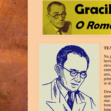
TE
Na p
havi
elev
entr
are
prim
se d
Desc
apar
mas
bon
lon