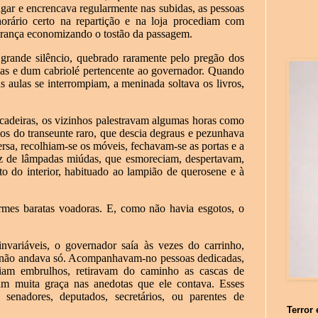
gar e encrencava regularmente nas subidas, as pessoas
orário certo na repartição e na loja procediam com
rança economizando o tostão da passagem.
rande silêncio, quebrado raramente pelo pregão dos
ças e dum cabriolé pertencente ao governador. Quando
as aulas se interrompiam, a meninada soltava os livros,
e cadeiras, os vizinhos palestravam algumas horas como
itos do transeunte raro, que descia degraus e pezunhava
ersa, recolhiam-se os móveis, fechavam-se as portas e a
luz de lâmpadas miúdas, que esmoreciam, despertavam,
 do interior, habituado ao lampião de querosene e à
ormes baratas voadoras. E, como não havia esgotos, o
variáveis, o governador saía às vezes do carrinho,
s não andava só. Acompanhavam-no pessoas dedicadas,
iam embrulhos, retiravam do caminho as cascas de
m muita graça nas anedotas que ele contava. Esses
 senadores, deputados, secretários, ou parentes de
Terror 