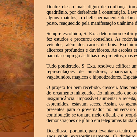
Dentre eles o mais digno de confiança to
quadriênio, por deferência à constituição. Lav
alguns matutos, o chefe permanente declama
posto, reaquecido pela manifestação unânime d
Sempre escolhido, S. Exa. determinou exibir gr
fez estudos e procurou conselhos. As rodovi
veículos, além dos carros de bois. Excluír
alicerces profundos e duvidosos. As escolas e
para dar emprego às filhas dos prefeitos, mas 
Tudo ponderado, S. Exa. resolveu edificar um 
representações de amadores, apareciam
vagabundos, mágicos e hipnotizadores. Espetá
O projeto foi bem recebido, cresceu. Mas para
do orçamento minguado, tão minguado que os
insignificância. Impossível aumentar a receit
espremidos, estavam secos. Assim, os agente
presentes para o governador no aniversário 
contribuição se tornara meio oficial, e a pro
demonstrações de júbilo em telegramas laudatór
Decidiu-se, portanto, para levantar o teatro,
anos subiu extraordinariamente. O dinheiro 