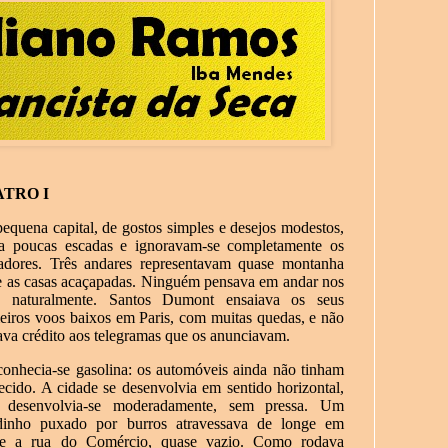
ATRO I
equena capital, de gostos simples e desejos modestos,
a poucas escadas e ignoravam-se completamente os
adores. Três andares representavam quase montanha
e as casas acaçapadas. Ninguém pensava em andar nos
s, naturalmente. Santos Dumont ensaiava os seus
eiros voos baixos em Paris, com muitas quedas, e não
ava crédito aos telegramas que os anunciavam.
onhecia-se gasolina: os automóveis ainda não tinham
ecido. A cidade se desenvolvia em sentido horizontal,
 desenvolvia-se moderadamente, sem pressa. Um
dinho puxado por burros atravessava de longe em
ge a rua do Comércio, quase vazio. Como rodava