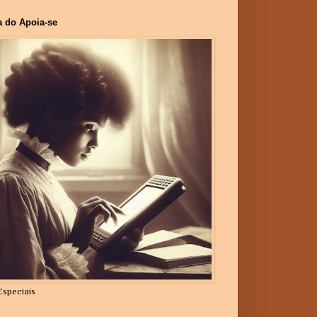
a do Apoia-se
Especiais