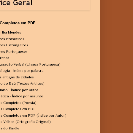
 Completos em PDF
r Iba Mendes
res Brasileiros
res Estrangeiros
res Portugueses
rafias
ugação Verbal (Língua Portuguesa)
ologia - Índice por palavra
s antigas de cidades
o do Baú (Textos Antigos)
lário - Índice por Autor
ática - Índice por assunto
os Completos (Poesia)
os Completos em PDF
os Completos em PDF (Índice por Autor)
os Velhos (Ortografia Original)
os do Kindle