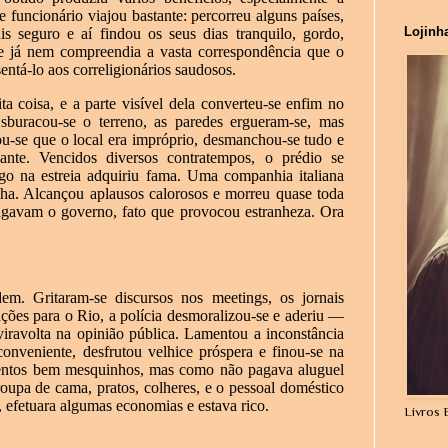
funcionário viajou bastante: percorreu alguns países,
Lojinh
s seguro e aí findou os seus dias tranquilo, gordo,
e já nem compreendia a vasta correspondência que o
ntá-lo aos correligionários saudosos.
a coisa, e a parte visível dela converteu-se enfim no
sburacou-se o terreno, as paredes ergueram-se, mas
cou-se que o local era impróprio, desmanchou-se tudo e
iante. Vencidos diversos contratempos, o prédio se
ogo na estreia adquiriu fama. Uma companhia italiana
ilha. Alcançou aplausos calorosos e morreu quase toda
ingavam o governo, fato que provocou estranheza. Ora
m. Gritaram-se discursos nos meetings, os jornais
ções para o Rio, a polícia desmoralizou-se e aderiu —
viravolta na opinião pública. Lamentou a inconstância
onveniente, desfrutou velhice próspera e finou-se na
entos bem mesquinhos, mas como não pagava aluguel
oupa de cama, pratos, colheres, e o pessoal doméstico
, efetuara algumas economias e estava rico.
Livros 
.