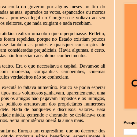
mava conta do governo por alguns meses no fim do
radas as atas, apurados os votos, espancados ou mortos
va a promessa legal no Congresso e voltava ao seu
os eleitores, que nada exigiam e nada recebiam.
atidão: realizar uma obra que o perpetuasse. Refletiu,
as foram repelidas, porque no Estado existiam poucos
am-se também as pontes e quaisquer construções de
ram consideradas prejudiciais. Havia algumas, é certo,
estas não forneciam aos alunos conhecimentos.
teatro. Era o que necessitava a capital. Davam-se ali
, com modéstia, companhias cambembes, cinemas
culos verdadeiros não se conheciam.
 executá-lo faltava numerário. Pouco se podia esperar
 tipos mais volumosos ganhavam, aparentemente, uma
a, pois os amigos não pagavam impostos e os inimigos,
s políticos arrancavam dos proprietários numerosos
dele. Nada de banquetes e discursos: valores. Essa
priedade miúda, gemendo e chorando, se desfalcava com
ios. Seria imprudência onerá-la ainda mais.
Pesqui
 arranjar na Europa um empréstimo, que no decorrer dos
obtido produziu vários benefícios, especialmente à