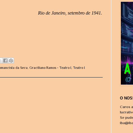
Rio de Janeiro, setembro de 1941.
omancista da Seca
,
Graciliano Ramos - Teatro I
,
Teatro I
O NOS
Caros a
lucrati
Se pude
iba@ib