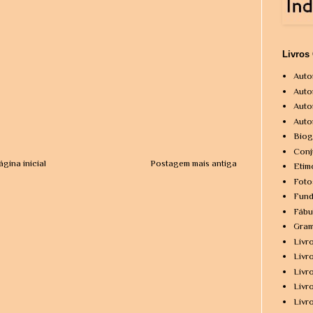
Livros
Auto
Auto
Auto
Auto
Biog
Conj
ágina inicial
Postagem mais antiga
Etim
Foto
Fund
Fábu
Gram
Livr
Livr
Livr
Livr
Livr