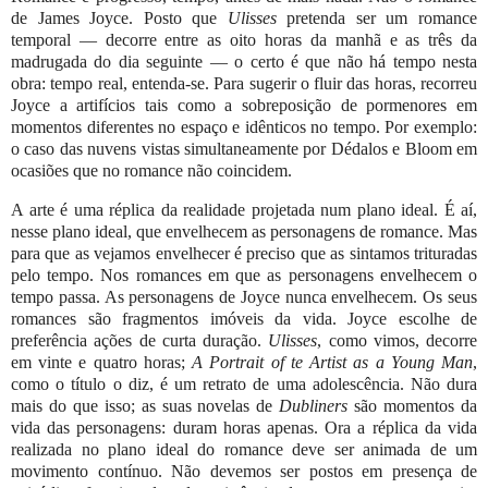
de James Joyce. Posto que
Ulisses
pretenda ser um romance
temporal — decorre entre as oito horas da manhã e as três da
madrugada do dia seguinte — o certo é que não há tempo nesta
obra: tempo real, entenda-se. Para sugerir o fluir das horas, recorreu
Joyce a artifícios tais como a sobreposição de pormenores em
momentos diferentes no espaço e idênticos no tempo. Por exemplo:
o caso das nuvens vistas simultaneamente por Dédalos e Bloom em
ocasiões que no romance não coincidem.
A arte é uma réplica da realidade projetada num plano ideal. É aí,
nesse plano ideal, que envelhecem as personagens de romance. Mas
para que as vejamos envelhecer é preciso que as sintamos trituradas
pelo tempo. Nos romances em que as personagens envelhecem o
tempo passa. As personagens de Joyce nunca envelhecem. Os seus
romances são fragmentos imóveis da vida. Joyce escolhe de
preferência ações de curta duração.
Ulisses
, como vimos, decorre
em vinte e quatro horas;
A Portrait of te Artist as a Young Man
,
como o título o diz, é um retrato de uma adolescência. Não dura
mais do que isso; as suas novelas de
Dubliners
são momentos da
vida das personagens: duram horas apenas. Ora a réplica da vida
realizada no plano ideal do romance deve ser animada de um
movimento contínuo. Não devemos ser postos em presença de