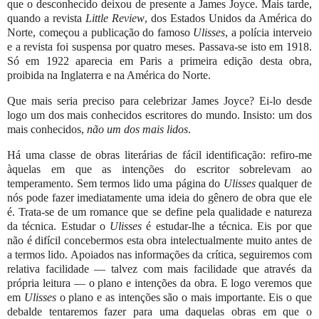
que o desconhecido deixou de presente a James Joyce. Mais tarde,
quando a revista
Little Review
, dos Estados Unidos da América do
Norte, começou a publicação do famoso
Ulisses
, a polícia interveio
e a revista foi suspensa por quatro meses. Passava-se isto em 1918.
Só em 1922 aparecia em Paris a primeira edição desta obra,
proibida na Inglaterra e na América do Norte.
Que mais seria preciso para celebrizar James Joyce? Ei-lo desde
logo um dos mais conhecidos escritores do mundo. Insisto: um dos
mais conhecidos,
não um dos mais lidos
.
Há uma classe de obras literárias de fácil identificação: refiro-me
àquelas em que as intenções do escritor sobrelevam ao
temperamento. Sem termos lido uma página do
Ulisses
qualquer de
nós pode fazer imediatamente uma ideia do gênero de obra que ele
é. Trata-se de um romance que se define pela qualidade e natureza
da técnica. Estudar o
Ulisses
é estudar-lhe a técnica. Eis por que
não é difícil concebermos esta obra intelectualmente muito antes de
a termos lido. Apoiados nas informações da crítica, seguiremos com
relativa facilidade — talvez com mais facilidade que através da
própria leitura — o plano e intenções da obra. E logo veremos que
em
Ulisses
o plano e as intenções são o mais importante. Eis o que
debalde tentaremos fazer para uma daquelas obras em que o