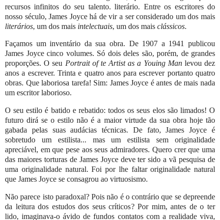
recursos infinitos do seu talento. literário. Entre os escritores do
nosso século, James Joyce há de vir a ser considerado um dos mais
literários
, um dos mais
intelectuais
, um dos mais
clássicos
.
Façamos um inventário da sua obra. De 1907 a 1941 publicou
James Joyce cinco volumes. Só dois deles são, porém, de grandes
proporções. O seu
Portrait of te Artist as a Youing Man
levou dez
anos a escrever. Trinta e quatro anos para escrever portanto quatro
obras. Que laboriosa tarefa! Sim: James Joyce é antes de mais nada
um escritor laborioso.
O seu estilo é batido e rebatido: todos os seus elos são limados! O
futuro dirá se o estilo não é a maior virtude da sua obra hoje tão
gabada pelas suas audácias técnicas. De fato, James Joyce é
sobretudo um estilista... mas um estilista sem originalidade
apreciável, em que pese aos seus admiradores. Quero crer que uma
das maiores torturas de James Joyce deve ter sido a vã pesquisa de
uma originalidade natural. Foi por lhe faltar originalidade natural
que James Joyce se consagrou ao virtuosismo.
Não parece isto paradoxal? Pois não é o contrário que se depreende
da leitura dos estudos dos seus críticos? Por mim, antes de o ter
lido, imaginava-o ávido de fundos contatos com a realidade viva,