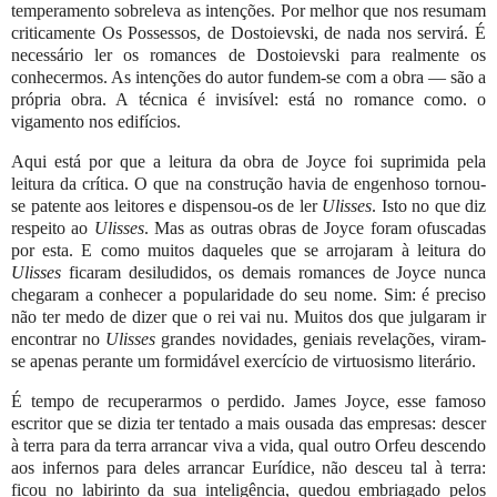
temperamento sobreleva as intenções. Por melhor que nos resumam
criticamente Os Possessos, de Dostoievski, de nada nos servirá. É
necessário ler os romances de Dostoievski para realmente os
conhecermos. As intenções do autor fundem-se com a obra — são a
própria obra. A técnica é invisível: está no romance como. o
vigamento nos edifícios.
Aqui está por que a leitura da obra de Joyce foi suprimida pela
leitura da crítica. O que na construção havia de engenhoso tornou-
se patente aos leitores e dispensou-os de ler
Ulisses
. Isto no que diz
respeito ao
Ulisses
. Mas as outras obras de Joyce foram ofuscadas
por esta. E como muitos daqueles que se arrojaram à leitura do
Ulisses
ficaram desiludidos, os demais romances de Joyce nunca
chegaram a conhecer a popularidade do seu nome. Sim: é preciso
não ter medo de dizer que o rei vai nu. Muitos dos que julgaram ir
encontrar no
Ulisses
grandes novidades, geniais revelações, viram-
se apenas perante um formidável exercício de virtuosismo literário.
É tempo de recuperarmos o perdido. James Joyce, esse famoso
escritor que se dizia ter tentado a mais ousada das empresas: descer
à terra para da terra arrancar viva a vida, qual outro Orfeu descendo
aos infernos para deles arrancar Eurídice, não desceu tal à terra:
ficou no labirinto da sua inteligência, quedou embriagado pelos