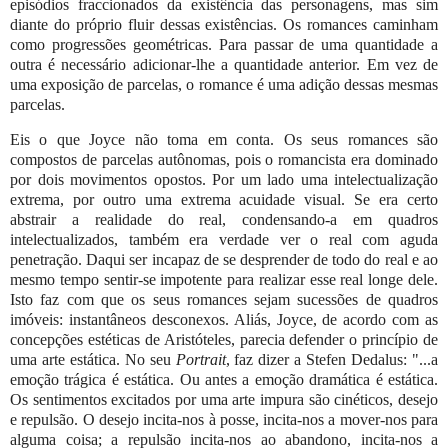
episódios fraccionados da existência das personagens, mas sim
diante do próprio fluir dessas existências. Os romances caminham
como progressões geométricas. Para passar de uma quantidade a
outra é necessário adicionar-lhe a quantidade anterior. Em vez de
uma exposição de parcelas, o romance é uma adição dessas mesmas
parcelas.
Eis o que Joyce não toma em conta. Os seus romances são
compostos de parcelas autônomas, pois o romancista era dominado
por dois movimentos opostos. Por um lado uma intelectualização
extrema, por outro uma extrema acuidade visual. Se era certo
abstrair a realidade do real, condensando-a em quadros
intelectualizados, também era verdade ver o real com aguda
penetração. Daqui ser incapaz de se desprender de todo do real e ao
mesmo tempo sentir-se impotente para realizar esse real longe dele.
Isto faz com que os seus romances sejam sucessões de quadros
imóveis: instantâneos desconexos. Aliás, Joyce, de acordo com as
concepções estéticas de Aristóteles, parecia defender o princípio de
uma arte estática. No seu
Portrait
, faz dizer a Stefen Dedalus: "...a
emoção trágica é estática. Ou antes a emoção dramática é estática.
Os sentimentos excitados por uma arte impura são cinéticos, desejo
e repulsão. O desejo incita-nos à posse, incita-nos a mover-nos para
alguma coisa; a repulsão incita-nos ao abandono, incita-nos a