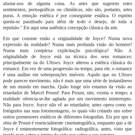
afastar-nos de alguma coisa. As artes que sugerem estes
sentimentos, pornográficas ou climáticas, não são, portanto, artes
puras. A emoção estética é por conseguinte estática. O espirito
queda-se paralisado para além de todo o desejo, de toda a
repulsão." Eis aqui uma autêntica concepção clássica da arte.
Em que consiste então a originalidade de Joyce? Numa nova
expressão da realidade? Numa mais profunda visão do homem?
Numa mais complexa explicitação psicológica? Não. A
originalidade de Joyce está na técnica dos seus romances:
principalmente na do
Ulisses
. Joyce alterou a estética clássica do
romance. Em vez de uma progressão no tempo, para ele, o romance
é uma análise em sobreposições imóveis. Aquilo que no
Ulisses
pode parecer movimento, não é mais que uma série de instantâneos
de um mundo em marcha. Quão longe nós estamos da visão ao
retardador de Marcel Proust! Para Proust, sim, existia o tempo; a
realidade oferecia-se-lhe agitada por um movimento ininterrupto.
Não para Joyce. Joyce não vê ao retardador, antes opera como os
fotógrafos nas suas fotomontagens, os quais vão colando uns sobre
outros pormenores estáticos de diferentes fotografias. Eis por que a
obra de Proust é essencialmente cinematográfica, enquanto que a de
Joyce é eminentemente fotográfica: radiográfica, antes, visto que
incide mais sobre o intimo da vida que sobre o seu exterior.