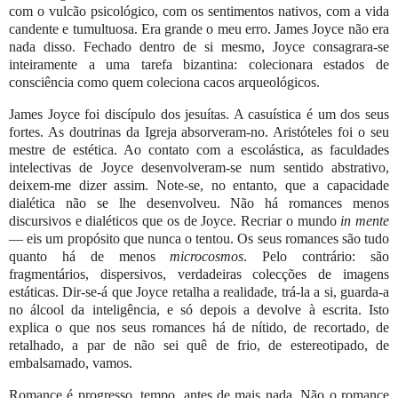
com o vulcão psicológico, com os sentimentos nativos, com a vida
candente e tumultuosa. Era grande o meu erro. James Joyce não era
nada disso. Fechado dentro de si mesmo, Joyce consagrara-se
inteiramente a uma tarefa bizantina: colecionara estados de
consciência como quem coleciona cacos arqueológicos.
James Joyce foi discípulo dos jesuítas. A casuística é um dos seus
fortes. As doutrinas da Igreja absorveram-no. Aristóteles foi o seu
mestre de estética. Ao contato com a escolástica, as faculdades
intelectivas de Joyce desenvolveram-se num sentido abstrativo,
deixem-me dizer assim. Note-se, no entanto, que a capacidade
dialética não se lhe desenvolveu. Não há romances menos
discursivos e dialéticos que os de Joyce. Recriar o mundo
in mente
— eis um propósito que nunca o tentou. Os seus romances são tudo
quanto há de menos
microcosmos
. Pelo contrário: são
fragmentários, dispersivos, verdadeiras colecções de imagens
estáticas. Dir-se-á que Joyce retalha a realidade, trá-la a si, guarda-a
no álcool da inteligência, e só depois a devolve à escrita. Isto
explica o que nos seus romances há de nítido, de recortado, de
retalhado, a par de não sei quê de frio, de estereotipado, de
embalsamado, vamos.
Romance é progresso, tempo, antes de mais nada. Não o romance