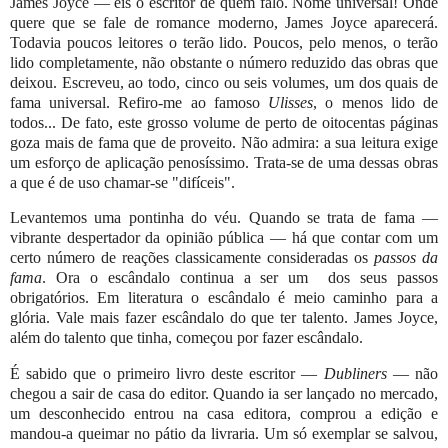
James Joyce — eis o escritor de quem falo. Nome universal! Onde
quere que se fale de romance moderno, James Joyce aparecerá.
Todavia poucos leitores o terão lido. Poucos, pelo menos, o terão
lido completamente, não obstante o número reduzido das obras que
deixou. Escreveu, ao todo, cinco ou seis volumes, um dos quais de
fama universal. Refiro-me ao famoso
Ulisses
, o menos lido de
todos... De fato, este grosso volume de perto de oitocentas páginas
goza mais de fama que de proveito. Não admira: a sua leitura exige
um esforço de aplicação penosíssimo. Trata-se de uma dessas obras
a que é de uso chamar-se "difíceis".
Levantemos uma pontinha do véu. Quando se trata de fama —
vibrante despertador da opinião pública — há que contar com um
certo número de reações classicamente consideradas os
passos da
fama
. Ora o escândalo continua a ser um dos seus passos
obrigatórios. Em literatura o escândalo é meio caminho para a
glória. Vale mais fazer escândalo do que ter talento. James Joyce,
além do talento que tinha, começou por fazer escândalo.
É sabido que o primeiro livro deste escritor —
Dubliners
— não
chegou a sair de casa do editor. Quando ia ser lançado no mercado,
um desconhecido entrou na casa editora, comprou a edição e
mandou-a queimar no pátio da livraria. Um só exemplar se salvou,