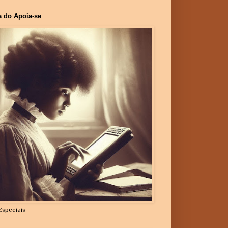
a do Apoia-se
Especiais