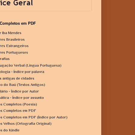
 Completos em PDF
r Iba Mendes
res Brasileiros
res Estrangeiros
res Portugueses
rafias
ugação Verbal (Língua Portuguesa)
ologia - Índice por palavra
s antigas de cidades
o do Baú (Textos Antigos)
lário - Índice por Autor
ática - Índice por assunto
os Completos (Poesia)
os Completos em PDF
os Completos em PDF (Índice por Autor)
os Velhos (Ortografia Original)
os do Kindle