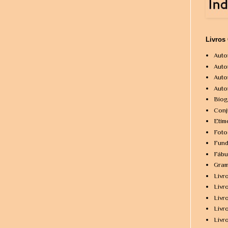
Livros
Auto
Auto
Auto
Auto
Biog
Conj
Etim
Foto
Fund
Fábu
Gram
Livr
Livr
Livr
Livr
Livr