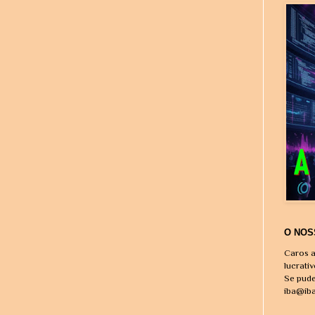
O NOS
Caros a
lucrati
Se pude
iba@ib