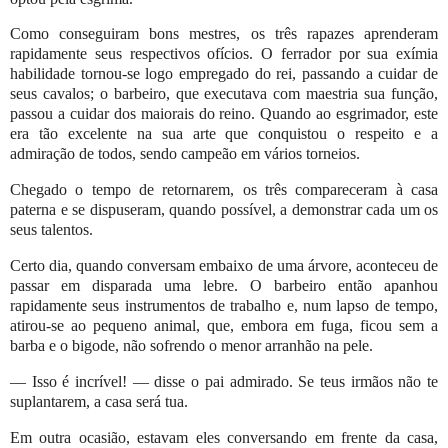
Como conseguiram bons mestres, os três rapazes aprenderam
rapidamente seus respectivos ofícios. O ferrador por sua exímia
habilidade tornou-se logo empregado do rei, passando a cuidar de
seus cavalos; o barbeiro, que executava com maestria sua função,
passou a cuidar dos maiorais do reino. Quando ao esgrimador, este
era tão excelente na sua arte que conquistou o respeito e a
admiração de todos, sendo campeão em vários torneios.
Chegado o tempo de retornarem, os três compareceram à casa
paterna e se dispuseram, quando possível, a demonstrar cada um os
seus talentos.
Certo dia, quando conversam embaixo de uma árvore, aconteceu de
passar em disparada uma lebre. O barbeiro então apanhou
rapidamente seus instrumentos de trabalho e, num lapso de tempo,
atirou-se ao pequeno animal, que, embora em fuga, ficou sem a
barba e o bigode, não sofrendo o menor arranhão na pele.
— Isso é incrível! — disse o pai admirado. Se teus irmãos não te
suplantarem, a casa será tua.
Em outra ocasião, estavam eles conversando em frente da casa,