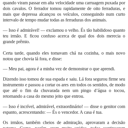
quando viram passar em alta velocidade uma carruagem puxada por
dois cavalos. O ferrador tomou rapidamente de oito ferraduras, e
mais que depressa alcançou os veículos, conseguindo num curto
intervalo de tempo mudar todas as ferraduras dos animais.
— Isso é admirável! — exclamou o velho. És tão habilidoso quanto
teu irmão. E ficou confuso acerca de qual dos dois merecia o
grande prêmio.
Certa tarde, quando eles tomavam chá na cozinha, o mais novo
notou que chovia lá fora, e disse:
— Meu pai, agora é a minha vez de demonstrar o que aprendi.
Dizendo isso tomou de sua espada e saiu. Lá fora segurou firme seu
instrumento e passou a cortar os ares em todos os sentidos, de modo
que até o fim da chuvarada nem um pingo d’água o tocou,
retornando a casa do mesmo jeito que entrou.
— Isso é incrível, admirável, extraordinário! — disse o genitor com
espanto, acrescentando: — És o vencedor. A casa é tua.
Os irmãos, também cheios de admiração, aprovaram a decisão