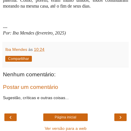
paterna. Como, porém, eram muito unidos, todos continuaram
morando na mesma casa, até o fim de seus dias.
---
Por: Iba Mendes (fevereiro, 2025)
Iba Mendes
às
10:24
Compartilhar
Nenhum comentário:
Postar um comentário
Sugestão, críticas e outras coisas...
‹
›
Página inicial
Ver versão para a web