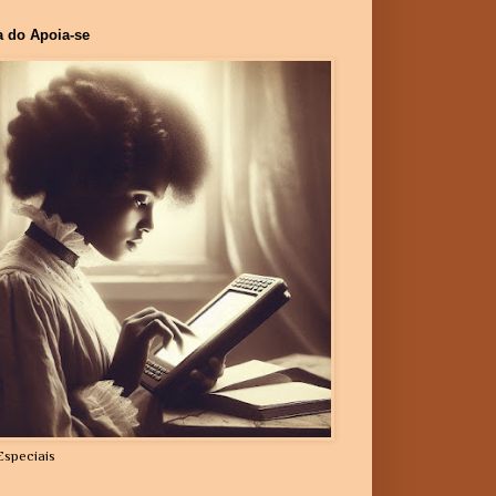
a do Apoia-se
Especiais