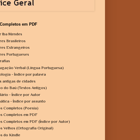
 Completos em PDF
r Iba Mendes
res Brasileiros
res Estrangeiros
res Portugueses
rafias
ugação Verbal (Língua Portuguesa)
ologia - Índice por palavra
s antigas de cidades
o do Baú (Textos Antigos)
lário - Índice por Autor
ática - Índice por assunto
os Completos (Poesia)
os Completos em PDF
os Completos em PDF (Índice por Autor)
os Velhos (Ortografia Original)
os do Kindle