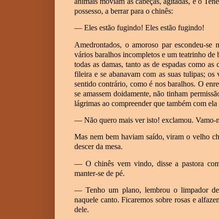
animais moviam as cabeças, agitadas, e o Ten
possesso, a berrar para o chinês:
— Eles estão fugindo! Eles estão fugindo!
Amedrontados, o amoroso par escondeu-se n
vários baralhos incompletos e um teatrinho d
todas as damas, tanto as de espadas como as 
fileira e se abanavam com as suas tulipas; os
sentido contrário, como é nos baralhos. O en
se amassem doidamente, não tinham permissão 
lágrimas ao compreender que também com ela
— Não quero mais ver isto! exclamou. Vamo-n
Mas nem bem haviam saído, viram o velho chim
descer da mesa.
— O chinês vem vindo, disse a pastora com 
manter-se de pé.
— Tenho um plano, lembrou o limpador de 
naquele canto. Ficaremos sobre rosas e alfaz
dele.