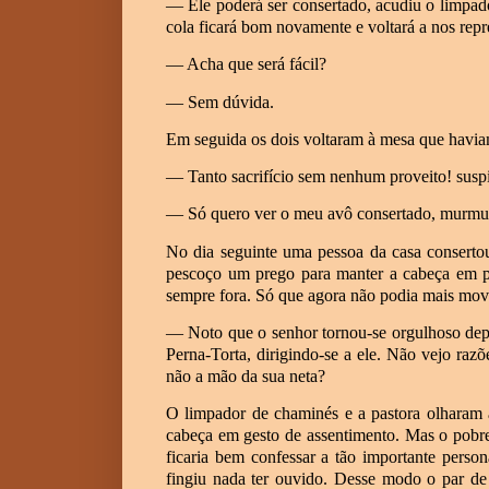
— Ele poderá ser consertado, acudiu o limpad
cola ficará bom novamente e voltará a nos rep
— Acha que será fácil?
— Sem dúvida.
Em seguida os dois voltaram à mesa que havi
— Tanto sacrifício sem nenhum proveito! susp
— Só quero ver o meu avô consertado, murmuro
No dia seguinte uma pessoa da casa conserto
pescoço um prego para manter a cabeça em po
sempre fora. Só que agora não podia mais mov
— Noto que o senhor tornou-se orgulhoso dep
Perna-Torta, dirigindo-se a ele. Não vejo raz
não a mão da sua neta?
O limpador de chaminés e a pastora olharam 
cabeça em gesto de assentimento. Mas o pobre
ficaria bem confessar a tão importante pers
fingiu nada ter ouvido. Desse modo o par de