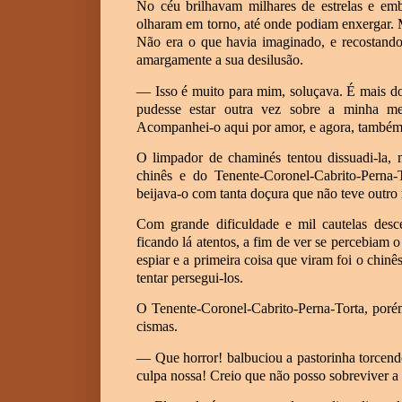
No céu brilhavam milhares de estrelas e emb
olharam em torno, até onde podiam enxergar. 
Não era o que havia imaginado, e recostand
amargamente a sua desilusão.
— Isso é muito para mim, soluçava. É mais d
pudesse estar outra vez sobre a minha mes
Acompanhei-o aqui por amor, e agora, também
O limpador de chaminés tentou dissuadi-la, 
chinês e do Tenente-Coronel-Cabrito-Perna-
beijava-o com tanta doçura que não teve outro 
Com grande dificuldade e mil cautelas desc
ficando lá atentos, a fim de ver se percebiam 
espiar e a primeira coisa que viram foi o chin
tentar persegui-los.
O Tenente-Coronel-Cabrito-Perna-Torta, poré
cismas.
— Que horror! balbuciou a pastorinha torcen
culpa nossa! Creio que não posso sobreviver a