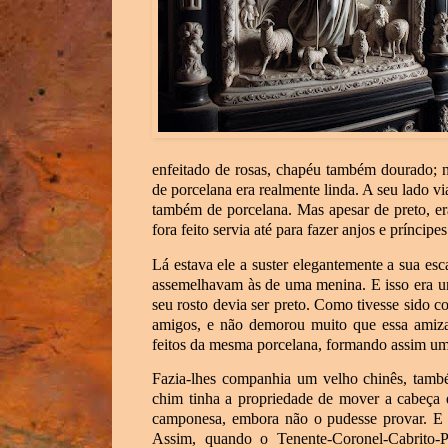
enfeitado de rosas, chapéu também dourado; 
de porcelana era realmente linda. A seu lado 
também de porcelana. Mas apesar de preto, e
fora feito servia até para fazer anjos e príncipes
Lá estava ele a suster elegantemente a sua esc
assemelhavam às de uma menina. E isso era u
seu rosto devia ser preto. Como tivesse sido 
amigos, e não demorou muito que essa amiz
feitos da mesma porcelana, formando assim u
Fazia-lhes companhia um velho chinês, també
chim tinha a propriedade de mover a cabeça 
camponesa, embora não o pudesse provar. E g
Assim, quando o Tenente-Coronel-Cabrito-P