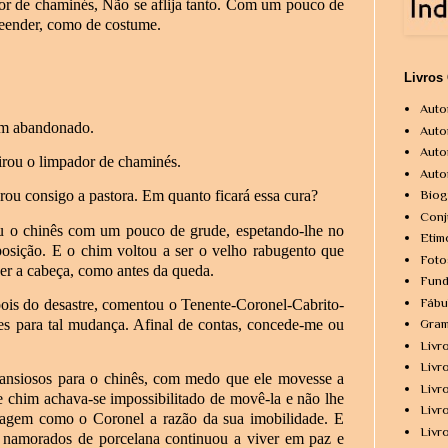
or de chaminés, Não se aflija tanto. Com um pouco de
reender, como de costume.
Livros
Auto
am abandonado.
Auto
Auto
irou o limpador de chaminés.
Auto
Biog
u consigo a pastora. Em quanto ficará essa cura?
Conj
u o chinês com um pouco de grude, espetando-lhe no
Etim
sição. E o chim voltou a ser o velho rabugento que
Foto
er a cabeça, como antes da queda.
Fund
Fábu
ois do desastre, comentou o Tenente-Coronel-Cabrito-
ões para tal mudança. Afinal de contas, concede-me ou
Gram
Livr
Livr
ansiosos para o chinês, com medo que ele movesse a
Livr
 chim achava-se impossibilitado de movê-la e não lhe
Livr
onagem como o Coronel a razão da sua imobilidade. E
Livr
 namorados de porcelana continuou a viver em paz e