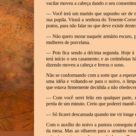
vacilar moveu a cabeça dando o seu consentim
— Você terá um marido que suponho ser de mo
sua pupila. Virará a senhora do Tenente-Coro
pratos, para não falar no que deve existir dentr
— Não quero morar naquele armário escuro, pro
mulheres de porcelana.
— Pois fica sendo a décima segunda. Hoje à n
terá início o seu casamento; e as cerimônias hã
dizendo moveu a cabeça e ferrou o sono.
Não se conformando com a sorte que a esperav
uma idéia e voltando-se para o noivo, o limp
que estava firmemente decidida a não obedecer
— Com você serei feliz em qualquer parte, 
perda de um minuto. Creio que poderei mantê-
— Só ficarei descansada quando me vir longe 
Com o auxílio do noivo a pastora conseguiu d
da mesa. Mas ao olharem para o armário vira