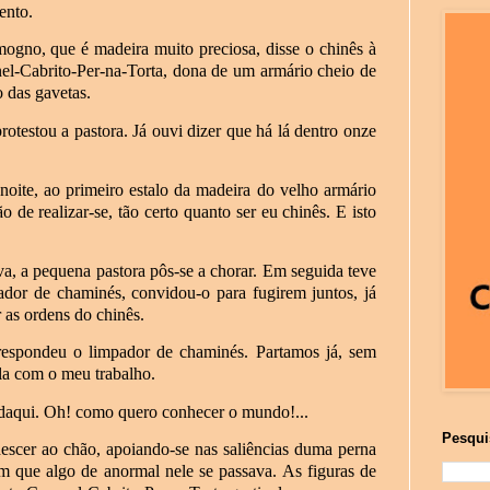
ento.
gno, que é madeira muito preciosa, disse o chinês à
nel-Cabrito-Per-na-Torta, dona de um armário cheio de
o das gavetas.
testou a pastora. Já ouvi dizer que há lá dentro onze
oite, ao primeiro estalo da madeira do velho armário
o de realizar-se, tão certo quanto ser eu chinês. E isto
a, a pequena pastora pôs-se a chorar. Em seguida teve
ador de chaminés, convidou-o para fugirem juntos, já
 as ordens do chinês.
respondeu o limpador de chaminés. Partamos já, sem
la com o meu trabalho.
daqui. Oh! como quero conhecer o mundo!...
Pesqui
escer ao chão, apoiando-se nas saliências duma perna
m que algo de anormal nele se passava. As figuras de