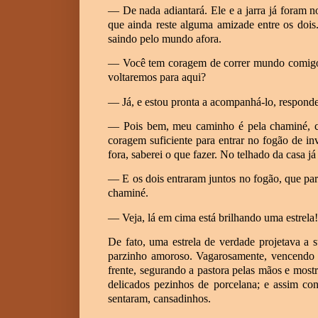
— De nada adiantará. Ele e a jarra já foram n
que ainda reste alguma amizade entre os dois
saindo pelo mundo afora.
— Você tem coragem de correr mundo comigo?
voltaremos para aqui?
— Já, e estou pronta a acompanhá-lo, responde
— Pois bem, meu caminho é pela chaminé, con
coragem suficiente para entrar no fogão de i
fora, saberei o que fazer. No telhado da casa j
— E os dois entraram juntos no fogão, que par
chaminé.
— Veja, lá em cima está brilhando uma estrela! 
De fato, uma estrela de verdade projetava a 
parzinho amoroso. Vagarosamente, vencendo g
frente, segurando a pastora pelas mãos e most
delicados pezinhos de porcelana; e assim co
sentaram, cansadinhos.