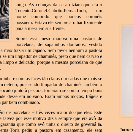
longa. As crianças da casa diziam que era o
Tenente-Coronel-Cabrito-Perna-Torta, um
nome comprido que poucos coronéis
possuem. Estava ele sempre a olhar fixamente
para a mesa em sua frente.
Sobre essa mesa morava uma pastora de
porcelana, de sapatinhos dourados, vestido
na mão trazia um cajado. Sem favor nenhum a pastora
via-se um limpador de chaminés, preto que nem carvão e
ra limpo e delicado, porque a mesma porcelana de que
.
adinha e com as faces tão claras e rosadas que mais se
m defeito, pois sendo limpador de chaminés também o
colocado junto à pastora, tornaram-se com o tempo bons
ade desse em noivado. Eram ambos moços, frágeis e
m par bem combinado.
m de porcelana e três vezes maior do que eles. Este
e talvez por esse motivo dizia sempre que era avô da
arantia que como avô tinha o direito de governá-la.
Terror 
erna-Torta pediu a pastora em casamento, ele sem