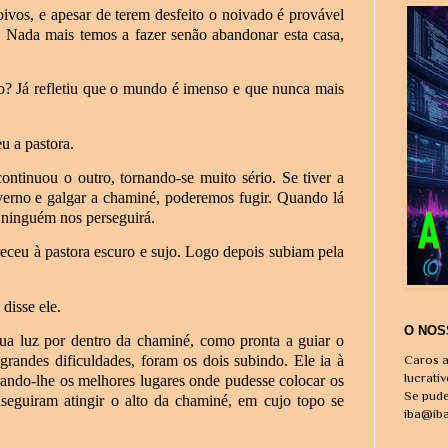
oivos, e apesar de terem desfeito o noivado é provável
. Nada mais temos a fazer senão abandonar esta casa,
 Já refletiu que o mundo é imenso e que nunca mais
u a pastora.
tinuou o outro, tornando-se muito sério. Se tiver a
nverno e galgar a chaminé, poderemos fugir. Quando lá
á ninguém nos perseguirá.
eceu à pastora escuro e sujo. Logo depois subiam pela
disse ele.
O NOS
sua luz por dentro da chaminé, como pronta a guiar o
randes dificuldades, foram os dois subindo. Ele ia à
Caros a
lucrati
rando-lhe os melhores lugares onde pudesse colocar os
Se pude
nseguiram atingir o alto da chaminé, em cujo topo se
iba@ib