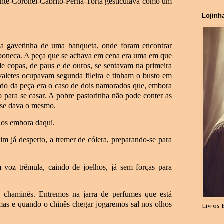
ente-Coronel-Cabrito-Perna-Torta gesticulava como um
Lojinh
a gavetinha de uma banqueta, onde foram encontrar
e boneca. A peça que se achava em cena era uma em que
de copas, de paus e de ouros, se sentavam na primeira
 valetes ocupavam segunda fileira e tinham o busto em
redo da peça era o caso de dois namorados que, embora
para se casar. A pobre pastorinha não pode conter as
 se dava o mesmo.
os embora daqui.
 já desperto, a tremer de cólera, preparando-se para
voz trêmula, caindo de joelhos, já sem forças para
chaminés. Entremos na jarra de perfumes que está
emas e quando o chinês chegar jogaremos sal nos olhos
Livros 