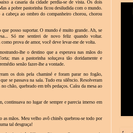
aixo a casaria da cidade perdia-se de vista. Os dois
Mas a pobre pastorinha ficou desiludida com o mundo.
o a cabeça ao ombro do companheiro chorou, chorou
o que posso suportar. O mundo é muito grande. Ah, se
a... Só me sentirei de novo feliz quando voltar.
 como prova de amor, você deve levar-me de volta.
mostrando-lhe o destino que a esperava nas mãos do
Torta; mas a pastorinha soluçava tão doridamente e
remédio senão fazer-lhe a vontade.
eram os dois pela chaminé e foram parar no fogão,
o que se passava na sala. Tudo era silêncio. Resolveram
ês no chão, quebrado em três pedaços. Caíra da mesa ao
m, continuava no lugar de sempre e parecia imerso em
do as mãos. Meu velho avô chinês quebrou-se todo por
 uma tal desgraça!