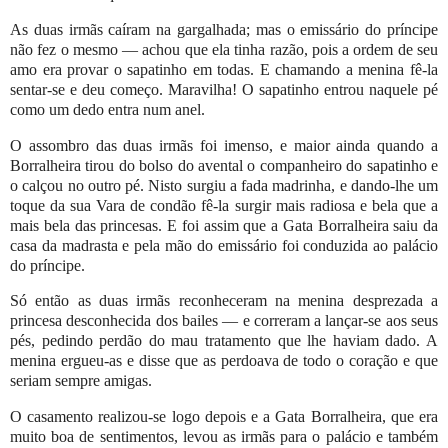
As duas irmãs caíram na gargalhada; mas o emissário do príncipe
não fez o mesmo — achou que ela tinha razão, pois a ordem de seu
amo era provar o sapatinho em todas. E chamando a menina fê-la
sentar-se e deu começo. Maravilha! O sapatinho entrou naquele pé
como um dedo entra num anel.
O assombro das duas irmãs foi imenso, e maior ainda quando a
Borralheira tirou do bolso do avental o companheiro do sapatinho e
o calçou no outro pé. Nisto surgiu a fada madrinha, e dando-lhe um
toque da sua Vara de condão fê-la surgir mais radiosa e bela que a
mais bela das princesas. E foi assim que a Gata Borralheira saiu da
casa da madrasta e pela mão do emissário foi conduzida ao palácio
do príncipe.
Só então as duas irmãs reconheceram na menina desprezada a
princesa desconhecida dos bailes — e correram a lançar-se aos seus
pés, pedindo perdão do mau tratamento que lhe haviam dado. A
menina ergueu-as e disse que as perdoava de todo o coração e que
seriam sempre amigas.
O casamento realizou-se logo depois e a Gata Borralheira, que era
muito boa de sentimentos, levou as irmãs para o palácio e também