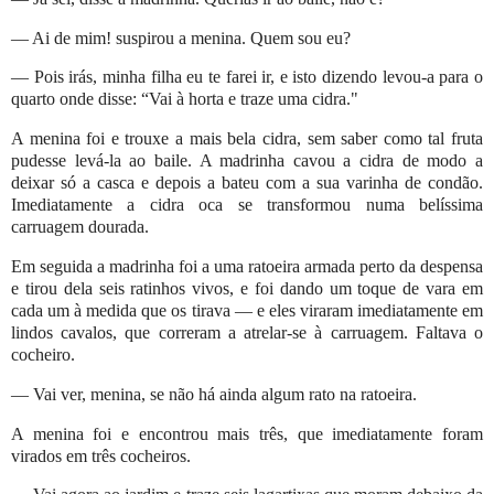
— Ai de mim! suspirou a menina. Quem sou eu?
— Pois irás, minha filha eu te farei ir, e isto dizendo levou-a para o
quarto onde disse: “Vai à horta e traze uma cidra."
A menina foi e trouxe a mais bela cidra, sem saber como tal fruta
pudesse levá-la ao baile. A madrinha cavou a cidra de modo a
deixar só a casca e depois a bateu com a sua varinha de condão.
Imediatamente a cidra oca se transformou numa belíssima
carruagem dourada.
Em seguida a madrinha foi a uma ratoeira armada perto da despensa
e tirou dela seis ratinhos vivos, e foi dando um toque de vara em
cada um à medida que os tirava — e eles viraram imediatamente em
lindos cavalos, que correram a atrelar-se à carruagem. Faltava o
cocheiro.
— Vai ver, menina, se não há ainda algum rato na ratoeira.
A menina foi e encontrou mais três, que imediatamente foram
virados em três cocheiros.