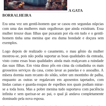
A GATA
BORRALHEIRA
Era uma vez um gentil-homem que se casou em segundas núpcias
com uma das mulheres mais orgulhosas que ainda existiram. Essa
mulher trouxe duas filhas que puxaram por ela em tudo e o gentil-
homem tinha uma menina que era duma bondade e doçura sem
exemplos.
Logo depois de realizado o casamento, o mau gênio da mulher
mostrou-se, pois não podia suportar as boas qualidades da enteada,
visto como essas boas qualidades ainda mais realçavam a ruindade
das suas filhas. Em vista disso pôs em cima da coitadinha os mais
grosseiros serviços da casa, como lavar as panelas e o assoalho. A
mísera dormia num recanto do sótão, sobre um montinho de palha,
enquanto as outras se regalavam em aposentos tapetados, com
lindas camas e guarda-roupas de espelhos nos quais podiam mirar-
se a toda hora. Mas a pobre menina tudo suportava com paciência
infinita e sem queixar-se ao pai, o qual já andava completamente
dominado pela nova esposa.