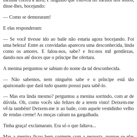
disse-lhes, bocejando:
— Como se demoraram!
E elas responderam:
— Se você tivesse ido ao baile não estaria agora bocejando. Foi
uma beleza! Entre as convidadas apareceu uma desconhecida, linda
como os amores. E falou-nos, sabe? e fez-nos mil gentilezas,
dando-nos até doces que o príncipe lhe ofertara.
A menina perguntou se sabiam do nome da tal desconhecida.
— Não sabemos, nem ninguém sabe e o príncipe está tão
apaixonado que dará tudo quanto possui para sabê-lo.
— Mas era linda mesmo? perguntou a menina sorrindo, com ar de
dúvida. Oh, como vocês são felizes de a terem visto! Deixem-me
vê-la também! Deixem-me ir ao baile, com aquele vestidinho velho
de rendas creme! As moças caíram na gargalhada.
Tinha graça! exclamaram. Era só o que faltava...
Mas a menina ficou bem contente com a resposta, porque se elas