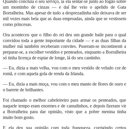
Quando concluía o seu serviço, ia ela sentar-se junto ao fogão sobre
um montinho de cinzas — e daí lhe veio o apelido de Gata
Borralheira. Mas apesar de tudo a desprezadinha não deixava de ser
mil vezes mais bela que as duas emproadas, ainda que se vestissem
como princesas.
Ora aconteceu que o filho do rei deu um grande baile para o qual
convidou toda a gente importante da cidade — e as duas filhas da
mulher má também receberam convites. Puseram-se incontinenti a
preparar-se, a escolher vestidos e penteados, enquanto a Borralheira
só tinha licença de espiar de longe, lá do seu cantinho.
— Eu, dizia a mais velha, vou com o meu vestido de veludo cor de
romã, e com aquela gola de renda da Irlanda.
— Eu, dizia a mais moça, vou com o meu manto de flores de ouro e
o barrete de brilhantes.
Foi chamado o melhor cabeleireiro para armar os penteados, que
naquele tempo eram enormes e de canudinhos, e depois fizeram vir
a Borralheira para dar opinião, visto que a pobre menina tinha
muito bom gosto.
E ela deu sua opinião com toda franqueza, corrigindo certos