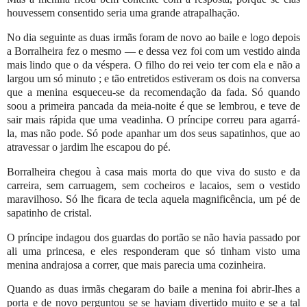
houvessem consentido seria uma grande atrapalhação.
No dia seguinte as duas irmãs foram de novo ao baile e logo depois
a Borralheira fez o mesmo — e dessa vez foi com um vestido ainda
mais lindo que o da véspera. O filho do rei veio ter com ela e não a
largou um só minuto ; e tão entretidos estiveram os dois na conversa
que a menina esqueceu-se da recomendação da fada. Só quando
soou a primeira pancada da meia-noite é que se lembrou, e teve de
sair mais rápida que uma veadinha. O príncipe correu para agarrá-
la, mas não pode. Só pode apanhar um dos seus sapatinhos, que ao
atravessar o jardim lhe escapou do pé.
Borralheira chegou à casa mais morta do que viva do susto e da
carreira, sem carruagem, sem cocheiros e lacaios, sem o vestido
maravilhoso. Só lhe ficara de tecla aquela magnificência, um pé de
sapatinho de cristal.
O príncipe indagou dos guardas do portão se não havia passado por
ali uma princesa, e eles responderam que só tinham visto uma
menina andrajosa a correr, que mais parecia uma cozinheira.
Quando as duas irmãs chegaram do baile a menina foi abrir-lhes a
porta e de novo perguntou se se haviam divertido muito e se a tal