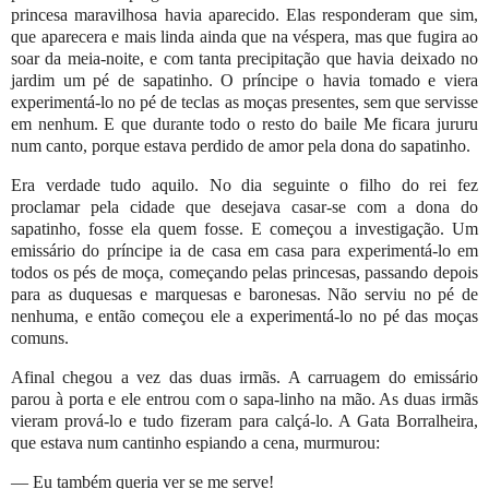
princesa maravilhosa havia aparecido. Elas responderam que sim,
que aparecera e mais linda ainda que na véspera, mas que fugira ao
soar da meia-noite, e com tanta precipitação que havia deixado no
jardim um pé de sapatinho. O príncipe o havia tomado e viera
experimentá-lo no pé de teclas as moças presentes, sem que servisse
em nenhum. E que durante todo o resto do baile Me ficara jururu
num canto, porque estava perdido de amor pela dona do sapatinho.
Era verdade tudo aquilo. No dia seguinte o filho do rei fez
proclamar pela cidade que desejava casar-se com a dona do
sapatinho, fosse ela quem fosse. E começou a investigação. Um
emissário do príncipe ia de casa em casa para experimentá-lo em
todos os pés de moça, começando pelas princesas, passando depois
para as duquesas e marquesas e baronesas. Não serviu no pé de
nenhuma, e então começou ele a experimentá-lo no pé das moças
comuns.
Afinal chegou a vez das duas irmãs. A carruagem do emissário
parou à porta e ele entrou com o sapa-linho na mão. As duas irmãs
vieram prová-lo e tudo fizeram para calçá-lo. A Gata Borralheira,
que estava num cantinho espiando a cena, murmurou:
— Eu também queria ver se me serve!