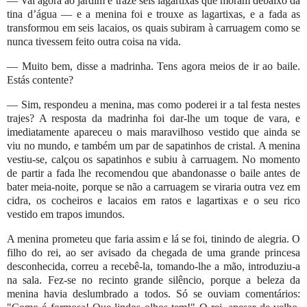
— Vai agora ao jardim e traze seis lagartixas que moram debaixo da
tina d’água — e a menina foi e trouxe as lagartixas, e a fada as
transformou em seis lacaios, os quais subiram à carruagem como se
nunca tivessem feito outra coisa na vida.
— Muito bem, disse a madrinha. Tens agora meios de ir ao baile.
Estás contente?
— Sim, respondeu a menina, mas como poderei ir a tal festa nestes
trajes? A resposta da madrinha foi dar-lhe um toque de vara, e
imediatamente apareceu o mais maravilhoso vestido que ainda se
viu no mundo, e também um par de sapatinhos de cristal. A menina
vestiu-se, calçou os sapatinhos e subiu à carruagem. No momento
de partir a fada lhe recomendou que abandonasse o baile antes de
bater meia-noite, porque se não a carruagem se viraria outra vez em
cidra, os cocheiros e lacaios em ratos e lagartixas e o seu rico
vestido em trapos imundos.
A menina prometeu que faria assim e lá se foi, tinindo de alegria. O
filho do rei, ao ser avisado da chegada de uma grande princesa
desconhecida, correu a recebê-la, tomando-lhe a mão, introduziu-a
na sala. Fez-se no recinto grande silêncio, porque a beleza da
menina havia deslumbrado a todos. Só se ouviam comentários: