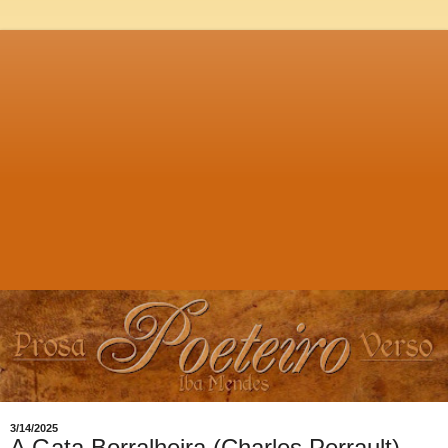
3/14/2025
A Gata Borralheira (Charles Perrault),