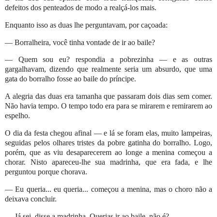
defeitos dos penteados de modo a realçá-los mais.
Enquanto isso as duas lhe perguntavam, por caçoada:
— Borralheira, você tinha vontade de ir ao baile?
— Quem sou eu? respondia a pobrezinha — e as outras
gargalhavam, dizendo que realmente seria um absurdo, que uma
gata do borralho fosse ao baile do príncipe.
A alegria das duas era tamanha que passaram dois dias sem comer.
Não havia tempo. O tempo todo era para se mirarem e remirarem ao
espelho.
O dia da festa chegou afinal — e lá se foram elas, muito lampeiras,
seguidas pelos olhares tristes da pobre gatinha do borralho. Logo,
porém, que as viu desaparecerem ao longe a menina começou a
chorar. Nisto apareceu-lhe sua madrinha, que era fada, e lhe
perguntou porque chorava.
— Eu queria... eu queria... começou a menina, mas o choro não a
deixava concluir.
— Já sei, disse a madrinha. Querias ir ao baile, não é?