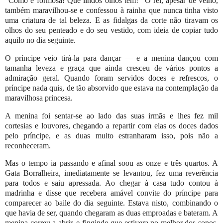
"Como é formosa! Que lindos olhos tem!" O rei, apesar de velho,
também maravilhou-se e confessou à rainha que nunca tinha visto
uma criatura de tal beleza. E as fidalgas da corte não tiravam os
olhos do seu penteado e do seu vestido, com ideia de copiar tudo
aquilo no dia seguinte.
O príncipe veio tirá-la para dançar — e a menina dançou com
tamanha leveza e graça que ainda cresceu de vários pontos a
admiração geral. Quando foram servidos doces e refrescos, o
príncipe nada quis, de tão absorvido que estava na contemplação da
maravilhosa princesa.
A menina foi sentar-se ao lado das suas irmãs e lhes fez mil
cortesias e louvores, chegando a repartir com elas os doces dados
pelo príncipe, e as duas muito estranharam isso, pois não a
reconheceram.
Mas o tempo ia passando e afinal soou as onze e três quartos. A
Gata Borralheira, imediatamente se levantou, fez uma reverência
para todos e saiu apressada. Ao chegar à casa tudo contou à
madrinha e disse que recebera amável convite do príncipe para
comparecer ao baile do dia seguinte. Estava nisto, combinando o
que havia de ser, quando chegaram as duas emproadas e bateram. A
menina correu a abrir, e fingindo que estivera no melhor dos sonos,