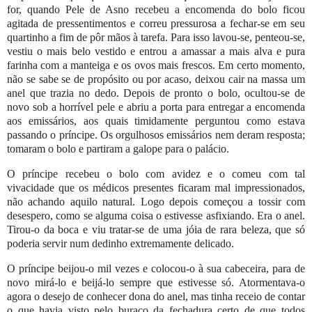
for, quando Pele de Asno recebeu a encomenda do bolo ficou
agitada de pressentimentos e correu pressurosa a fechar-se em seu
quartinho a fim de pôr mãos à tarefa. Para isso lavou-se, penteou-se,
vestiu o mais belo vestido e entrou a amassar a mais alva e pura
farinha com a manteiga e os ovos mais frescos. Em certo momento,
não se sabe se de propósito ou por acaso, deixou cair na massa um
anel que trazia no dedo. Depois de pronto o bolo, ocultou-se de
novo sob a horrível pele e abriu a porta para entregar a encomenda
aos emissários, aos quais timidamente perguntou como estava
passando o príncipe. Os orgulhosos emissários nem deram resposta;
tomaram o bolo e partiram a galope para o palácio.
O príncipe recebeu o bolo com avidez e o comeu com tal
vivacidade que os médicos presentes ficaram mal impressionados,
não achando aquilo natural. Logo depois começou a tossir com
desespero, como se alguma coisa o estivesse asfixiando. Era o anel.
Tirou-o da boca e viu tratar-se de uma jóia de rara beleza, que só
poderia servir num dedinho extremamente delicado.
O príncipe beijou-o mil vezes e colocou-o à sua cabeceira, para de
novo mirá-lo e beijá-lo sempre que estivesse só. Atormentava-o
agora o desejo de conhecer dona do anel, mas tinha receio de contar
o que havia visto pelo buraco da fechadura certo de que todos