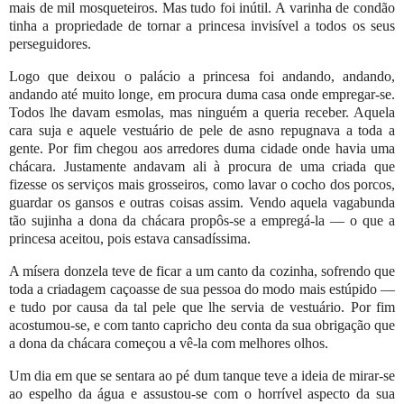
mais de mil mosqueteiros. Mas tudo foi inútil. A varinha de condão
tinha a propriedade de tornar a princesa invisível a todos os seus
perseguidores.
Logo que deixou o palácio a princesa foi andando, andando,
andando até muito longe, em procura duma casa onde empregar-se.
Todos lhe davam esmolas, mas ninguém a queria receber. Aquela
cara suja e aquele vestuário de pele de asno repugnava a toda a
gente. Por fim chegou aos arredores duma cidade onde havia uma
chácara. Justamente andavam ali à procura de uma criada que
fizesse os serviços mais grosseiros, como lavar o cocho dos porcos,
guardar os gansos e outras coisas assim. Vendo aquela vagabunda
tão sujinha a dona da chácara propôs-se a empregá-la — o que a
princesa aceitou, pois estava cansadíssima.
A mísera donzela teve de ficar a um canto da cozinha, sofrendo que
toda a criadagem caçoasse de sua pessoa do modo mais estúpido —
e tudo por causa da tal pele que lhe servia de vestuário. Por fim
acostumou-se, e com tanto capricho deu conta da sua obrigação que
a dona da chácara começou a vê-la com melhores olhos.
Um dia em que se sentara ao pé dum tanque teve a ideia de mirar-se
ao espelho da água e assustou-se com o horrível aspecto da sua