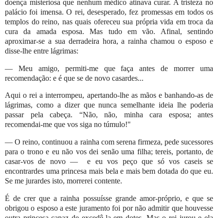
doença misteriosa que nenhum médico atinava curar. A tristeza no
palácio foi imensa. O rei, desesperado, fez promessas em todos os
templos do reino, nas quais ofereceu sua própria vida em troca da
cura da amada esposa. Mas tudo em vão. Afinal, sentindo
aproximar-se a sua derradeira hora, a rainha chamou o esposo e
disse-lhe entre lágrimas:
— Meu amigo, permiti-me que faça antes de morrer uma
recomendação: e é que se de novo casardes...
Aqui o rei a interrompeu, apertando-lhe as mãos e banhando-as de
lágrimas, como a dizer que nunca semelhante ideia lhe poderia
passar pela cabeça. “Não, não, minha cara esposa; antes
recomendai-me que vos siga no túmulo!"
— O reino, continuou a rainha com serena firmeza, pede sucessores
para o trono e eu não vos dei senão uma filha; tereis, portanto, de
casar-vos de novo —
e eu vos peço que só vos caseis se
encontrardes uma princesa mais bela e mais bem dotada do que eu.
Se me jurardes isto, morrerei contente.
É de crer que a rainha possuísse grande amor-próprio, e que se
obrigou o esposo a este juramento foi por não admitir que houvesse
outra princesa capaz de excedê-la em dotes. Mas o rei jurou e ela