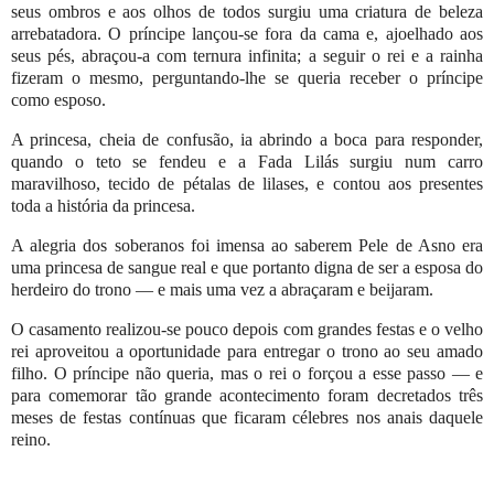
seus ombros e aos olhos de todos surgiu uma criatura de beleza
arrebatadora. O príncipe lançou-se fora da cama e, ajoelhado aos
seus pés, abraçou-a com ternura infinita; a seguir o rei e a rainha
fizeram o mesmo, perguntando-lhe se queria receber o príncipe
como esposo.
A princesa, cheia de confusão, ia abrindo a boca para responder,
quando o teto se fendeu e a Fada Lilás surgiu num carro
maravilhoso, tecido de pétalas de lilases, e contou aos presentes
toda a história da princesa.
A alegria dos soberanos foi imensa ao saberem Pele de Asno era
uma princesa de sangue real e que portanto digna de ser a esposa do
herdeiro do trono — e mais uma vez a abraçaram e beijaram.
O casamento realizou-se pouco depois com grandes festas e o velho
rei aproveitou a oportunidade para entregar o trono ao seu amado
filho. O príncipe não queria, mas o rei o forçou a esse passo — e
para comemorar tão grande acontecimento foram decretados três
meses de festas contínuas que ficaram célebres nos anais daquele
reino.