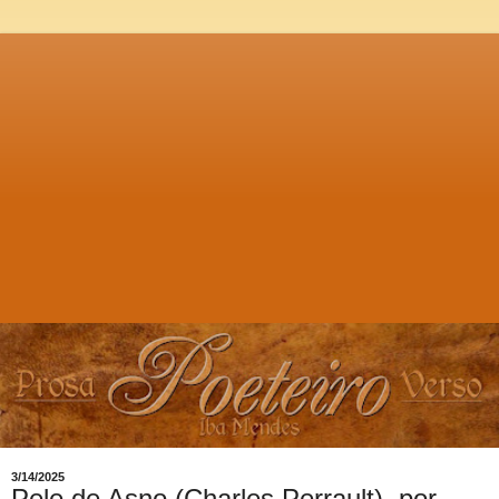
3/14/2025
Pele de Asno (Charles Perrault), por