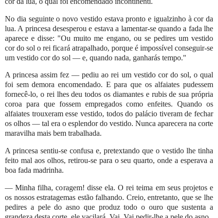
cor da lua, o qual foi encomendado incontinenti.
No dia seguinte o novo vestido estava pronto e igualzinho à cor da
lua. A princesa desesperou e estava a lamentar-se quando a fada lhe
aparece e disse: "Ou muito me engano, ou se pedires um vestido
cor do sol o rei ficará atrapalhado, porque é impossível conseguir-se
um vestido cor do sol — e, quando nada, ganharás tempo."
A princesa assim fez — pediu ao rei um vestido cor do sol, o qual
foi sem demora encomendado. E para que os alfaiates pudessem
fornecê-lo, o rei lhes deu todos os diamantes e rubis de sua própria
coroa para que fossem empregados como enfeites. Quando os
alfaiates trouxeram esse vestido, todos do palácio tiveram de fechar
os olhos — tal era o esplendor do vestido. Nunca aparecera na corte
maravilha mais bem trabalhada.
A princesa sentiu-se confusa e, pretextando que o vestido lhe tinha
feito mal aos olhos, retirou-se para o seu quarto, onde a esperava a
boa fada madrinha.
— Minha filha, coragem! disse ela. O rei teima em seus projetos e
os nossos estratagemas estão falhando. Creio, entretanto, que se lhe
pedires a pele do asno que produz todo o ouro que sustenta a
grandeza desta corte, ele vacilará. Vai. Vai pedir-lhe a pele do asno.