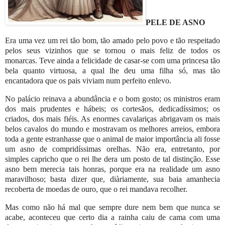
PELE DE ASNO
Era uma vez um rei tão bom, tão amado pelo povo e tão respeitado
pelos seus vizinhos que se tornou o mais feliz de todos os
monarcas. Teve ainda a felicidade de casar-se com uma princesa tão
bela quanto virtuosa, a qual lhe deu uma filha só, mas tão
encantadora que os pais viviam num perfeito enlevo.
No palácio reinava a abundância e o bom gosto; os ministros eram
dos mais prudentes e hábeis; os cortesãos, dedicadíssimos; os
criados, dos mais fiéis. As enormes cavalariças abrigavam os mais
belos cavalos do mundo e mostravam os melhores arreios, embora
toda a gente estranhasse que o animal de maior importância ali fosse
um asno de compridíssimas orelhas. Não era, entretanto, por
simples capricho que o rei lhe dera um posto de tal distinção. Esse
asno bem merecia tais honras, porque era na realidade um asno
maravilhoso; basta dizer que, diàriamente, sua baia amanhecia
recoberta de moedas de ouro, que o rei mandava recolher.
Mas como não há mal que sempre dure nem bem que nunca se
acabe, aconteceu que certo dia a rainha caiu de cama com uma