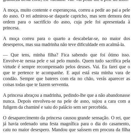
A moça, muito contente e esperançosa, correu a pedir ao pai a pele
do asno. O rei admirou-se daquele capricho, mas sem demora deu
ordem para o sacrifício do asno, cuja pele foi apresentada à
princesa.
A moça correu para o quarto a descabelar-se, no maior dos
desesperos, mas sua madrinha não teve dificuldade em acalmá-la.
— Que tens, minha filha? Fica sabendo que foi ótimo isso.
Envolve-te nessa pele e sai pelo mundo. Quem tudo sacrifica pela
virtude é sempre recompensado pelos deuses. Vai. Eu farei que o
que te pertence te acompanhe. E aqui está esta minha vara de
condão. Sempre que bateres com ela no chão, verás aparecer as
coisas todas que te fazem serventia.
A princesa abraçou a madrinha, pedindo-lhe que a não abandonasse
nunca. Depois envolveu-se na pele de asno, sujou a cara com a
fuligem da chaminé e saiu do palácio sem ser percebida.
O desaparecimento da princesa causou grande sensação. O rei, que
já havia ordenado uma festa magnífica para o dia do casamento,
caiu no maior desespero. Mandou que saíssem em procura da filha