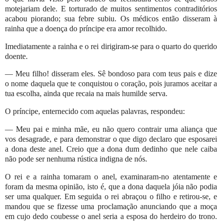
motejariam dele. E torturado de muitos sentimentos contraditórios
acabou piorando; sua febre subiu. Os médicos então disseram à
rainha que a doença do príncipe era amor recolhido.
Imediatamente a rainha e o rei dirigiram-se para o quarto do querido
doente.
― Meu filho! disseram eles. Sê bondoso para com teus pais e dize
o nome daquela que te conquistou o coração, pois juramos aceitar a
tua escolha, ainda que recaia na mais humilde serva.
O príncipe, enternecido com aquelas palavras, respondeu:
— Meu pai e minha mãe, eu não quero contrair uma aliança que
vos desagrade, e para demonstrar o que digo declaro que esposarei
a dona deste anel. Creio que a dona dum dedinho que nele caiba
não pode ser nenhuma rústica indigna de nós.
O rei e a rainha tomaram o anel, examinaram-no atentamente e
foram da mesma opinião, isto é, que a dona daquela jóia não podia
ser uma qualquer. Em seguida o rei abraçou o filho e retirou-se, e
mandou que se fizesse uma proclamação anunciando que a moça
em cujo dedo coubesse o anel seria a esposa do herdeiro do trono.