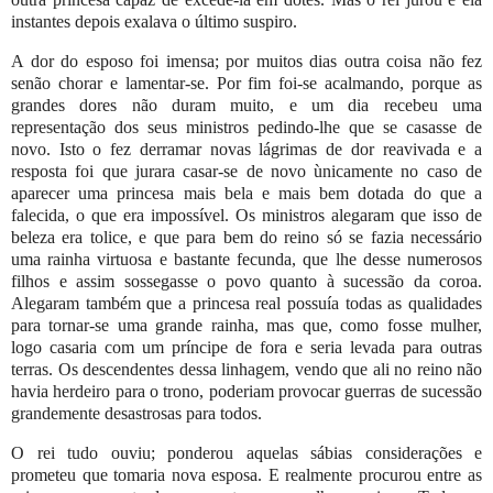
instantes depois exalava o último suspiro.
A dor do esposo foi imensa; por muitos dias outra coisa não fez
senão chorar e lamentar-se. Por fim foi-se acalmando, porque as
grandes dores não duram muito, e um dia recebeu uma
representação dos seus ministros pedindo-lhe que se casasse de
novo. Isto o fez derramar novas lágrimas de dor reavivada e a
resposta foi que jurara casar-se de novo ùnicamente no caso de
aparecer uma princesa mais bela e mais bem dotada do que a
falecida, o que era impossível. Os ministros alegaram que isso de
beleza era tolice, e que para bem do reino só se fazia necessário
uma rainha virtuosa e bastante fecunda, que lhe desse numerosos
filhos e assim sossegasse o povo quanto à sucessão da coroa.
Alegaram também que a princesa real possuía todas as qualidades
para tornar-se uma grande rainha, mas que, como fosse mulher,
logo casaria com um príncipe de fora e seria levada para outras
terras. Os descendentes dessa linhagem, vendo que ali no reino não
havia herdeiro para o trono, poderiam provocar guerras de sucessão
grandemente desastrosas para todos.
O rei tudo ouviu; ponderou aquelas sábias considerações e
prometeu que tomaria nova esposa. E realmente procurou entre as