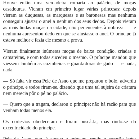
Houve então uma verdadeira romaria ao palácio, de moças
casadouras. Vieram em primeiro lugar várias princesas; depois
vieram as duquesas, as marquesas e as baronesas mas nenhuma
conseguiu ajustar o anel a nenhum dos seus dedos. Depois vieram
as mais lindas moças da cidade, não pertencentes à nobreza
— e
nenhuma apresentou dedo em que se ajustasse o anel. O príncipe já
estava melhor e fazia ele mesmo a prova.
Vieram finalmente inúmeras moças de baixa condição, criadas e
camareiras, e com todas sucedeu o mesmo. O príncipe mandou que
viessem também as cozinheiras e guardadoras de gado — e nada,
nada.
— Só falta vir essa Pele de Asno que me preparou o bolo, advertiu
o príncipe, e todos riram-se, dizendo que uma tal sujeira de criatura
nem merecia pôr o pé no palácio.
— Quero que a tragam, declarou o príncipe; não há razão para que
venham todas menos ela.
Os cortesãos obedeceram e foram buscá-la, mas rindo-se da
excentricidade do príncipe.
Pele de Asno, que já amava o príncipe, sentiu o coração bater