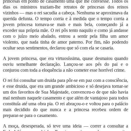
princesas em ponto de casamento uma que lhe conviesse. Todos os
dias os ministros traziam-lhe retratos de princesas dos reinos
vizinhos — mas o rei sacudia a cabeça. Nenhuma se aproximava da
querida defunta. O tempo corria e à medida que o tempo corria a
jovem princesa tornava-se mais e mais bela, começando já a
exceder sua própria mãe. O rei pôs tento naquilo e como já andasse
com o juízo meio abalado, entrou a sentir pela filha um amor
violento, que nada tinha de amor paterno. Por fim, não podendo
ocultar seus sentimentos, declarou que só com ela se casaria.
A jovem princesa, que era virtuosíssima, quase desmaiou quando
ouviu semelhante declaração. Lançou-se aos pés do pai e o
conjurou com toda a eloquência a não cometer esse horrível crime.
O rei foi consultar um druida para pôr-se em paz com a consciência,
e esse druida, que era um grande ambicioso e só desejava tornar-se
um dos favoritos de Sua Majestade, convenceu-o de que não havia
mal nenhum naquele casamento e que além de vantajoso para todos
constituía até uma obra pia. O rei abraçou-o e voltou para o palácio
mais decidido do que nunca e a princesa recebeu ordem de
preparar-se para o casamento.
A moça, desesperada, só teve uma ideia — correr a consultar a