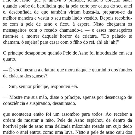
quando soube da barulheira que ia pela corte por causa do seu anel
e, desconfiada de que também viriam buscá-la, preparou-se da
melhor maneira e vestiu o seu mais lindo vestido. Depois recobriu-
se com a pele de asno e ficou à espera. Nisto chegaram os
mensageiros com o recado chamando-a — e esses mensageiros
riram-se a morrer daquele horror de criatura. "Do palácio te
chamam, ó sujeira! para casar com o filho do rei, ah! ah! ah!"
O príncipe desapontou quando Pele de Asno foi introduzida em seu
quarto.
— É você mesma a criatura que mora naquele quartinho dos fundos
da chácara dos gansos?
— Sim, senhor príncipe, respondeu ela.
— Mostre-me sua mão, disse o príncipe, apenas por desencargo de
consciência e suspirando, desanimado.
que aconteceu então foi um assombro para todos. Ao receber a
ordem de mostrar a mão, Pele de Asno espichou de dentro da
horrível pele de asno uma delicada mãozinha rosada em cujo dedo
médio o anel entrou como uma luva. Nisto a pele de asno caiu dos