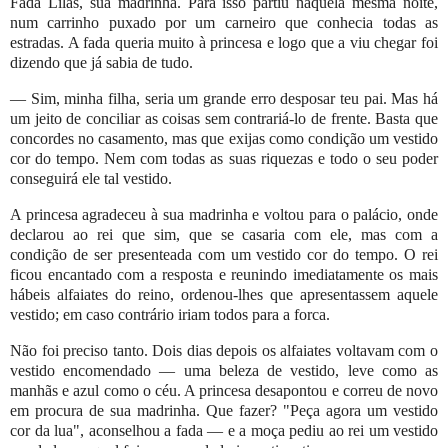
Fada Lilás, sua madrinha. Para isso partiu naquela mesma noite,
num carrinho puxado por um carneiro que conhecia todas as
estradas. A fada queria muito à princesa e logo que a viu chegar foi
dizendo que já sabia de tudo.
— Sim, minha filha, seria um grande erro desposar teu pai. Mas há
um jeito de conciliar as coisas sem contrariá-lo de frente. Basta que
concordes no casamento, mas que exijas como condição um vestido
cor do tempo. Nem com todas as suas riquezas e todo o seu poder
conseguirá ele tal vestido.
A princesa agradeceu à sua madrinha e voltou para o palácio, onde
declarou ao rei que sim, que se casaria com ele, mas com a
condição de ser presenteada com um vestido cor do tempo. O rei
ficou encantado com a resposta e reunindo imediatamente os mais
hábeis alfaiates do reino, ordenou-lhes que apresentassem aquele
vestido; em caso contrário iriam todos para a forca.
Não foi preciso tanto. Dois dias depois os alfaiates voltavam com o
vestido encomendado — uma beleza de vestido, leve como as
manhãs e azul como o céu. A princesa desapontou e correu de novo
em procura de sua madrinha. Que fazer? "Peça agora um vestido
cor da lua", aconselhou a fada — e a moça pediu ao rei um vestido