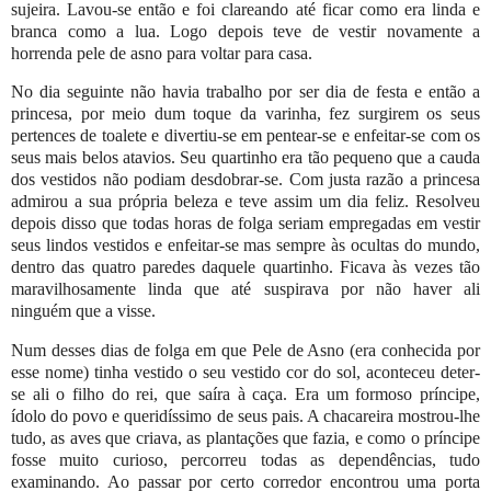
sujeira. Lavou-se então e foi clareando até ficar como era linda e
branca como a lua. Logo depois teve de vestir novamente a
horrenda pele de asno para voltar para casa.
No dia seguinte não havia trabalho por ser dia de festa e então a
princesa, por meio dum toque da varinha, fez surgirem os seus
pertences de toalete e divertiu-se em pentear-se e enfeitar-se com os
seus mais belos atavios. Seu quartinho era tão pequeno que a cauda
dos vestidos não podiam desdobrar-se. Com justa razão a princesa
admirou a sua própria beleza e teve assim um dia feliz. Resolveu
depois disso que todas horas de folga seriam empregadas em vestir
seus lindos vestidos e enfeitar-se mas sempre às ocultas do mundo,
dentro das quatro paredes daquele quartinho. Ficava às vezes tão
maravilhosamente linda que até suspirava por não haver ali
ninguém que a visse.
Num desses dias de folga em que Pele de Asno (era conhecida por
esse nome) tinha vestido o seu vestido cor do sol, aconteceu deter-
se ali o filho do rei, que saíra à caça. Era um formoso príncipe,
ídolo do povo e queridíssimo de seus pais. A chacareira mostrou-lhe
tudo, as aves que criava, as plantações que fazia, e como o príncipe
fosse muito curioso, percorreu todas as dependências, tudo
examinando. Ao passar por certo corredor encontrou uma porta