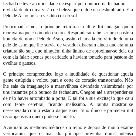
fechada e teve a curiosidade de espiar pelo buraco da fechadura —
e viu lá dentro uma visão de beleza que o deixou deslumbrado. Era
Pele de Asno no seu vestido cor do sol.
Preocupadíssimo, o príncipe retirou-se dali e foi indagar quem
morava naquele cômodo escuro. Responderam-lhe ser uma pastora
imunda de nome Pele de Asno, assim chamada em virtude de uma
pele de asno que lhe servia de vestido; disseram ainda que era uma
criatura tão suja que ninguém tinha ânimo de aproximar-se dela ou
com ela falar; apenas por caridade a haviam tomado para pastora de
ovelhas e gansos.
O príncipe compreendeu logo a inutilidade de questionar aquela
gente estúpida e voltou para a corte de coração transtornado. Não
lhe saía da imaginação a maravilhosa divindade vislumbrada por
uns instantes pelo buraco da fechadura. Chegou até a arrepender-se
de não haver arrombado a porta. E tal foi a sua excitação que caiu
com febre cerebral, ficando malíssimo. A rainha mostrou-se
desesperada com o estado daquele seu filho único e prometeu mil
recompensas a quem pudesse curá-lo.
Acudiram os melhores médicos do reino e depois de muito exame
verificaram que o mal do príncipe provinha duma intensa