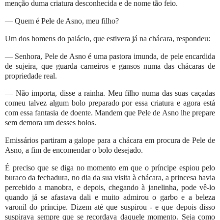
menção duma criatura desconhecida e de nome tão feio.
— Quem é Pele de Asno, meu filho?
Um dos homens do palácio, que estivera já na chácara, respondeu:
— Senhora, Pele de Asno é uma pastora imunda, de pele encardida
de sujeira, que guarda carneiros e gansos numa das chácaras de
propriedade real.
— Não importa, disse a rainha. Meu filho numa das suas caçadas
comeu talvez algum bolo preparado por essa criatura e agora está
com essa fantasia de doente. Mandem que Pele de Asno lhe prepare
sem demora um desses bolos.
Emissários partiram a galope para a chácara em procura de Pele de
Asno, a fim de encomendar o bolo desejado.
É preciso que se diga no momento em que o príncipe espiou pelo
buraco da fechadura, no dia da sua visita à chácara, a princesa havia
percebido a manobra, e depois, chegando à janelinha, pode vê-lo
quando já se afastava dali e muito admirou o garbo e a beleza
varonil do príncipe. Dizem até que suspirou - e que depois disso
suspirava sempre que se recordava daquele momento. Seja como