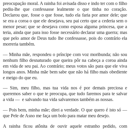
preocupação moral. A rainha foi avisada disso e indo ter com o filho
pediu-lhe que confessasse lealmente o que tinha no coração.
Declarou que, fosse o que fosse, tudo ela faria por amor dele; que
se era a coroa o que ele desejava, seu pai certo que a cederia sem o
menor pesar; que se desejava como esposa alguma princesa, que a
teria, ainda que para isso fosse necessário declarar uma guerra; mas
que pelo amor de Deus tudo lhe confessasse, pois do contrário ela
morreria também.
— Minha mãe, respondeu o príncipe com voz moribunda; não sou
nenhum filho desnaturado que queira pôr na cabeça a coroa ainda
em vida de seu pai. Ao contrário; meus votos são para que ele viva
longos anos. Minha mãe bem sabe que não há filho mais obediente
e meigo do que eu.
— Sim, meu filho, mas tua vida nos é por demais preciosa e
queremos saber o que te preocupa, que tudo faremos para te salvar
a vida —
e salvando tua vida salvaremos também as nossas.
— Pois bem, minha mãe; direi a verdade. O que quero é isto só —
que Pele de Asno me faça um bolo para matar meu desejo.
A rainha ficou atônita de ouvir aquele estranho pedido, com