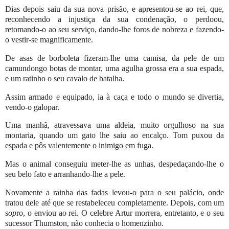
Dias depois saiu da sua nova prisão, e apresentou-se ao rei, que,
reconhecendo a injustiça da sua condenação, o perdoou,
retomando-o ao seu serviço, dando-lhe foros de nobreza e fazendo-
o vestir-se magnificamente.
De asas de borboleta fizeram-lhe uma camisa, da pele de um
camundongo botas de montar, uma agulha grossa era a sua espada,
e um ratinho o seu cavalo de batalha.
Assim armado e equipado, ia à caça e todo o mundo se divertia,
vendo-o galopar.
Uma manhã, atravessava uma aldeia, muito orgulhoso na sua
montaria, quando um gato lhe saiu ao encalço. Tom puxou da
espada e pôs valentemente o inimigo em fuga.
Mas o animal conseguiu meter-lhe as unhas, despedaçando-lhe o
seu belo fato e arranhando-lhe a pele.
Novamente a rainha das fadas levou-o para o seu palácio, onde
tratou dele até que se restabeleceu completamente. Depois, com um
s
op
ro, o enviou ao rei. O celebre Artur morrera, entretanto, e o seu
sucessor Thumston, não conhecia o homenzinho.