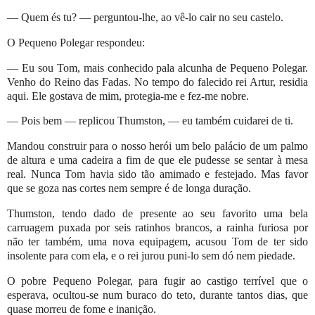
— Quem és tu? — perguntou-lhe, ao vê-lo cair no seu castelo.
O Pequeno Polegar respondeu:
— Eu sou Tom, mais conhecido pala alcunha de Pequeno Polegar.
Venho do Reino das Fadas. No tempo do falecido rei Artur, residia
aqui. Ele gostava de mim, protegia-me e fez-me nobre.
— Pois bem — replicou Thumston, — eu também cuidarei de ti.
Mandou construir para o nosso herói um belo palácio de um palmo
de altura e uma cadeira a fim de que ele pudesse se sentar à mesa
real. Nunca Tom havia sido tão amimado e festejado. Mas favor
que se goza nas cortes nem sempre é de longa duração.
Thumston, tendo dado de presente ao seu favorito uma bela
carruagem puxada por seis ratinhos brancos, a rainha furiosa por
não ter também, uma nova equipagem, acusou Tom de ter sido
insolente para com ela, e o rei jurou puni-lo sem dó nem piedade.
O pobre Pequeno Polegar, para fugir ao castigo terrível que o
esperava, ocultou-se num buraco do teto, durante tantos dias, que
quase morreu de fome e inanição.