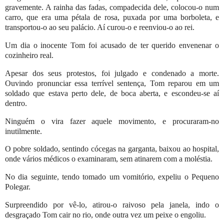
gravemente. A rainha das fadas, compadecida dele, colocou-o num
carro, que era uma pétala de rosa, puxada por uma borboleta, e
transportou-o ao seu palácio. Aí curou-o e reenviou-o ao rei.
Um dia o inocente Tom foi acusado de ter querido envenenar o
cozinheiro real.
Apesar dos seus protestos, foi julgado e condenado a morte.
Ouvindo pronunciar essa terrível sentença, Tom reparou em um
soldado que estava perto dele, de boca aberta, e escondeu-se aí
dentro.
Ninguém o vira fazer aquele movimento, e procuraram-no
inutilmente.
O pobre soldado, sentindo cócegas na garganta, baixou ao hospital,
onde vários médicos o examinaram, sem atinarem com a moléstia.
No dia seguinte, tendo tomado um vomitório, expeliu o Pequeno
Polegar.
Surpreendido por vê-lo, atirou-o raivoso pela janela, indo o
desgraçado Tom cair no rio, onde outra vez um peixe o engoliu.