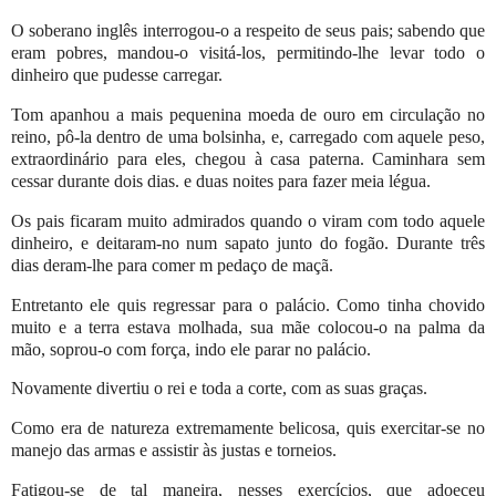
O soberano inglês interrogou-o a respeito de seus pais; sabendo que
eram pobres, mandou-o visitá-los, permitindo-lhe levar todo o
dinheiro que pudesse carregar.
Tom apanhou a mais pequenina moeda de ouro em circulação no
reino, pô-la dentro de uma bolsinha, e, carregado com aquele peso,
extraordinário para eles, chegou à casa paterna. Caminhara sem
cessar durante dois dias. e duas noites para fazer meia légua.
Os pais ficaram muito admirados quando o viram com todo aquele
dinheiro, e deitaram-no num sapato junto do fogão. Durante três
dias deram-lhe para comer m pedaço de maçã.
Entretanto ele quis regressar para o palácio. Como tinha chovido
muito e a terra estava molhada, sua mãe colocou-o na palma da
mão, soprou-o com força, indo ele parar no palácio.
Novamente divertiu o rei e toda a corte, com as suas graças.
Como era de natureza extremamente belicosa, quis exercitar-se no
manejo das armas e assistir às justas e torneios.
Fatigou-se de tal maneira, nesses exercícios, que adoeceu