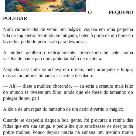
O PEQUENO
POLEGAR
Num calmoso dia de verão um mágico viajava em uma pequena
vila da Inglaterra. Sentindo-se fatigado, bateu à porta de um honesto
lavrador, pedindo permissão para descansar.
A mulher acolheu-o delicadamente, oferecendo-lhe leite numa
vasilha de pau e pão num prato também de madeira.
Naquela casa tudo se achava em ordem, bem arranjado e limpo,
mas os moradores tinham o ar triste e desolado.
— Ah!— disse a mulher, chorando, — eu seria a criatura mais feliz
do mundo se tivesse um filho, ainda que ele fosse do tamanho do
polegar de seu pai!
A ideia de um rapaz do tamanho de um dedo divertiu o mágico.
Quando se despediu daquela boa gente, foi procurar a rainha das
fadas que era sua amiga, e pediu-lhe que satisfizesse os desejos da
pobre mulher. Pouco depois nascia na cabana um menino muito