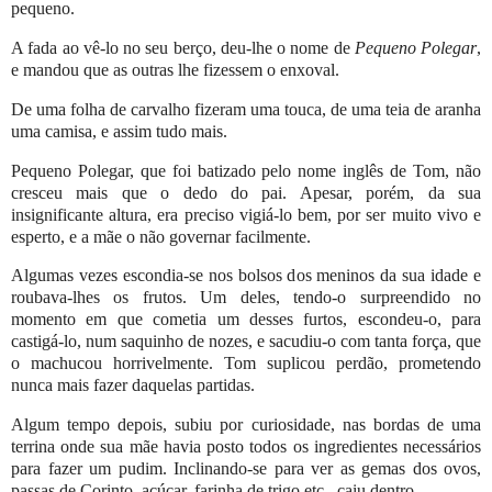
pequeno.
A fada ao vê-lo no seu berço, deu-lhe o nome de
Pequeno Polegar
,
e mandou que as outras lhe fizessem o enxoval.
De uma folha de carvalho fizeram uma touca, de uma teia de aranha
uma camisa, e assim tudo mais.
Pequeno Polegar, que foi batizado pelo nome inglês de Tom, não
cresceu mais que o dedo do pai. Apesar, porém, da sua
insignificante altura, era preciso vigiá-lo bem, por ser muito vivo e
esperto, e a mãe o não governar facilmente.
Algumas vezes escondia-se nos bolsos dos meninos da sua idade e
roubava-lhes os frutos. Um deles, tendo-o surpreendido no
momento em que cometia um desses furtos, escondeu-o, para
castigá-lo, num saquinho de nozes, e sacudiu-o com tanta força, que
o machucou horrivelmente. Tom suplicou perdão, prometendo
nunca mais fazer daquelas partidas.
Algum tempo depois, subiu por curiosidade, nas bordas de uma
terrina onde sua mãe havia posto todos os ingredientes necessários
para fazer um pudim. Inclinando-se para ver as gemas dos ovos,
passas de Corinto, açúcar, farinha de trigo etc., caiu dentro.