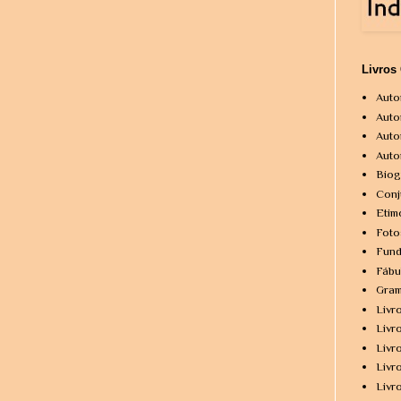
Livros
Auto
Auto
Auto
Auto
Biog
Conj
Etim
Foto
Fund
Fábu
Gram
Livr
Livr
Livr
Livr
Livr