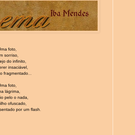
ma foto,
m sorriso,
jo do infinito,
rer insaciável,
 fragmentado...
ma foto,
a lágrima,
io pelo o nada,
ilho ofuscado,
sentado por um flash.