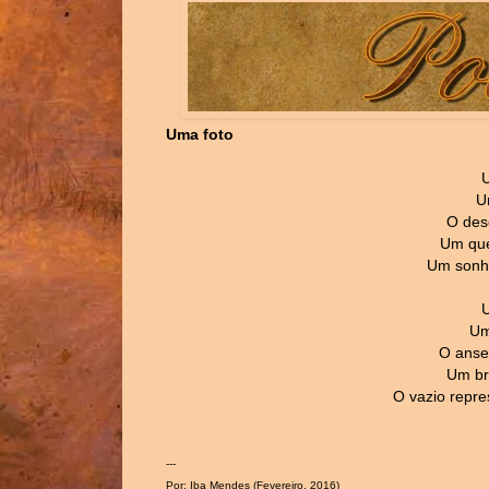
Uma foto
U
U
O dese
Um que
Um sonho
U
Um
O anse
Um br
O vazio repre
---
Por: Iba Mendes (Fevereiro, 2016)