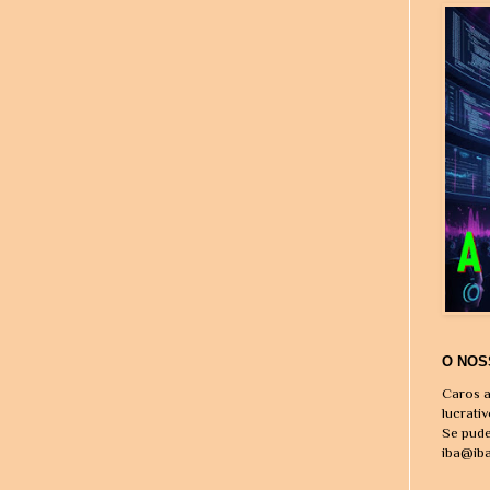
O NOS
Caros a
lucrati
Se pude
iba@ib