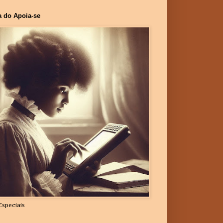
a do Apoia-se
Especiais