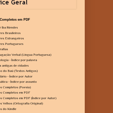
 Completos em PDF
r Iba Mendes
res Brasileiros
res Estrangeiros
res Portugueses
rafias
ugação Verbal (Língua Portuguesa)
ologia - Índice por palavra
s antigas de cidades
o do Baú (Textos Antigos)
lário - Índice por Autor
ática - Índice por assunto
os Completos (Poesia)
os Completos em PDF
os Completos em PDF (Índice por Autor)
os Velhos (Ortografia Original)
os do Kindle