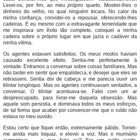
Levei-os, por fim, ao meu
próp
rio
quarto. Mostrei-lhes o
dinheiro do velho, no qual ninguém tocara. No calor da
minha confiança, convidei-os a repousar, oferecendo-lhes
cadeiras. E eu mesmo com a extravagante temeridade que
me inspirava um êxito tão completo, coloquei a minha
cadeira sobre o próprio lugar em que jazia o cadáver da
minha vítima.
Os agentes estavam satisfeitos. Os meus
modos
haviam
causado excelente efeito. Sentia-me perfeitamente à
vontade. Entramos a conversar sobre coisas familiares. Mas
não tardei em sentir que empalidecia, e desejei que eles se
retirassem. Sentia dor de cabeça e me parecia ouvir um
tilintar longínquo. Mas os agentes continuavam sentados, a
conversar. O tilintar acentuava-se. Falei com um ar
despreocupado, para livrar-me daquela obsessão. Mas
aquele som persistia, e dominava todos os meus esforços,
de tal forma que acabei por convencer-me que o ruído não
estava no meu ouvido.
Estou certo que fiquei então, extremamente pálido. Tornei-
me ainda mais loquaz, e elevei a voz. Mas o murmúrio