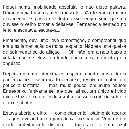
Fiquei numa imobilidade absoluta, e não disse palavra.
Durante uma hora, os meus músculos não fizeram o menor
movimento, e passou-se todo esse tempo sem que eu
ouvisse o velho tornar a deitar-se. Permanecia sentado no
leito, e escutava, escutava...
Finalmente, ouvi uma leve lamentação, e compreendi que
era uma lamentação de mortal espanto. Não era uma queixa
de sofrimento ou de aflição, — Oh! não! era a nota baixa e
velada que se eleva do fundo duma alma oprimida pela
angústia.
Depois de uma interminável espera, dando prova duma
paciência real, sem ouvi-lo deitar-se, resolvi entreabrir um
pouco a lanterna — mas muito pouco, oh! muito pouco!
Entreabri-a, furtivamente, até que, afinal, um único e lívido
raio de luz, como um fio de aranha, caísse do orifício sobre o
olho de abutre.
Estava aberto o olho, — completamente, totalmente aberto;
— aquela visão bastou para deixar-me furioso. Vi-o, de um
modo perfeitamente distinto, — todo azul, de um azul