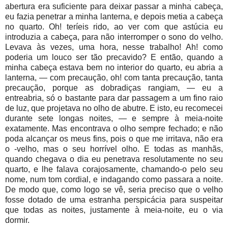
abertura era suficiente para deixar passar a minha cabeça,
eu fazia penetrar a minha lanterna, e depois metia a cabeça
no quarto. Oh! teríeis rido, ao ver com que astúcia eu
introduzia a cabeça, para não interromper o sono do velho.
Levava às vezes, uma hora, nesse trabalho! Ah! como
poderia um louco ser tão precavido? E então, quando a
minha cabeça estava bem no interior do quarto, eu abria a
lanterna, — com precaução, oh! com tanta precaução, tanta
precaução, porque as dobradiças rangiam, — eu a
entreabria, só o bastante para dar passagem a um fino raio
de luz, que projetava no olho de abutre. E isto, eu recomecei
durante sete longas noites, — e sempre à meia-noite
exatamente. Mas encontrava o olho sempre fechado; e não
poda alcançar os meus fins, pois o que me irritava, não era
o -velho, mas o seu horrível olho. E todas as manhãs,
quando chegava o dia eu penetrava resolutamente no seu
quarto, e lhe falava corajosamente, chamando-o pelo seu
nome, num tom cordial, e indagando como passara a noite.
De modo que, como logo se vê, seria preciso que o velho
fosse dotado de uma estranha perspicácia para suspeitar
que todas as noites, justamente à meia-noite, eu o via
dormir.