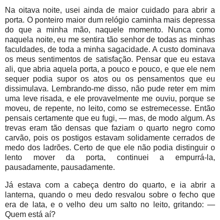
Na oitava noite, usei ainda de maior cuidado para abrir a
porta. O ponteiro maior dum relógio caminha mais depressa
do que a minha mão, naquele momento. Nunca como
naquela noite, eu me sentira tão senhor de todas as minhas
faculdades, de toda a minha sagacidade. A custo dominava
os meus sentimentos de satisfação. Pensar que eu estava
ali, que abria aquela porta, a pouco e pouco, e que ele nem
sequer podia supor os atos ou os pensamentos que eu
dissimulava. Lembrando-me disso, não pude reter em mim
uma leve risada, e ele provavelmente me ouviu, porque se
moveu, de repente, no leito, como se estremecesse. Então
pensais certamente que eu fugi, — mas, de modo algum. As
trevas eram tão densas que faziam o quarto negro como
carvão, pois os postigos estavam solidamente cerrados de
medo dos ladrões. Certo de que ele não podia distinguir o
lento mover da porta, continuei a empurrá-la,
pausadamente, pausadamente.
Já estava com a cabeça dentro do quarto, e ia abrir a
lanterna, quando o meu dedo resvalou sobre o fecho que
era de lata, e o velho deu um salto no leito, gritando: —
Quem está aí?