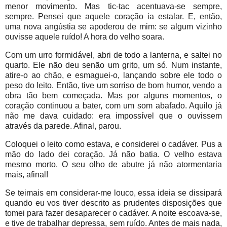
menor movimento. Mas tic-tac acentuava-se sempre,
sempre. Pensei que aquele coração ia estalar. E, então,
uma nova angústia se apoderou de mim: se algum vizinho
ouvisse aquele ruído! A hora do velho soara.
Com um urro formidável, abri de todo a lanterna, e saltei no
quarto. Ele não deu senão um grito, um só. Num instante,
atire-o ao chão, e esmaguei-o, lançando sobre ele todo o
peso do leito. Então, tive um sorriso de bom humor, vendo a
obra tão bem começada. Mas por alguns momentos, o
coração continuou a bater, com um som abafado. Aquilo já
não me dava cuidado: era impossível que o ouvissem
através da parede. Afinal, parou.
Coloquei o leito como estava, e considerei o cadáver. Pus a
mão do lado dei coração. Já não batia. O velho estava
mesmo morto. O seu olho de abutre já não atormentaria
mais, afinal!
Se teimais em considerar-me louco, essa ideia se dissipará
quando eu vos tiver descrito as prudentes disposições que
tomei para fazer desaparecer o cadáver. A noite escoava-se,
e tive de trabalhar depressa, sem ruído. Antes de mais nada,