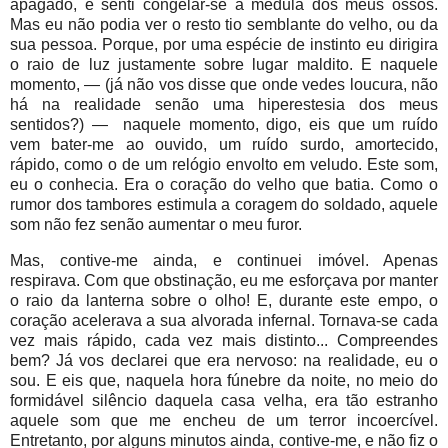
apagado, e senti congelar-se a medula dos meus ossos.
Mas eu não podia ver o resto tio semblante do velho, ou da
sua pessoa. Porque, por uma espécie de instinto eu dirigira
o raio de luz justamente sobre lugar maldito. E naquele
momento, — (já não vos disse que onde vedes loucura, não
há na realidade senão uma hiperestesia dos meus
sentidos?) — naquele momento, digo, eis que um ruído
vem bater-me ao ouvido, um ruído surdo, amortecido,
rápido, como o de um relógio envolto em veludo. Este som,
eu o conhecia. Era o coração do velho que batia. Como o
rumor dos tambores estimula a coragem do soldado, aquele
som não fez senão aumentar o meu furor.
Mas, contive-me ainda, e continuei imóvel. Apenas
respirava. Com que obstinação, eu me esforçava por manter
o raio da lanterna sobre o olho! E, durante este empo, o
coração acelerava a sua alvorada infernal. Tornava-se cada
vez mais rápido, cada vez mais distinto... Compreendes
bem? Já vos declarei que era nervoso: na realidade, eu o
sou. E eis que, naquela hora fúnebre da noite, no meio do
formidável silêncio daquela casa velha, era tão estranho
aquele som que me encheu de um terror incoercível.
Entretanto, por alguns minutos ainda, contive-me, e não fiz o