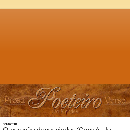
9/16/2016
O coração denunciador (Conto), de