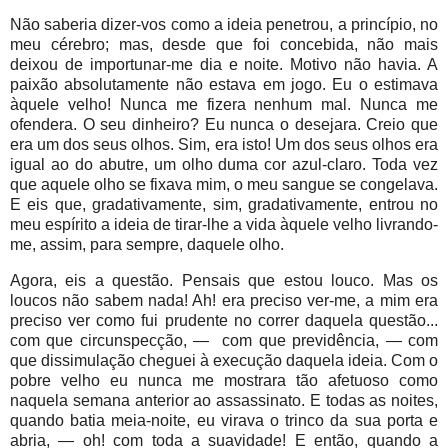
Não saberia dizer-vos como a ideia penetrou, a princípio, no
meu cérebro; mas, desde que foi concebida, não mais
deixou de importunar-me dia e noite. Motivo não havia. A
paixão absolutamente não estava em jogo. Eu o estimava
àquele velho! Nunca me fizera nenhum mal. Nunca me
ofendera. O seu dinheiro? Eu nunca o desejara. Creio que
era um dos seus olhos. Sim, era isto! Um dos seus olhos era
igual ao do abutre, um olho duma cor azul-claro. Toda vez
que aquele olho se fixava mim, o meu sangue se congelava.
E eis que, gradativamente, sim, gradativamente, entrou no
meu espírito a ideia de tirar-lhe a vida àquele velho livrando-
me, assim, para sempre, daquele olho.
Agora, eis a questão. Pensais que estou louco. Mas os
loucos não sabem nada! Ah! era preciso ver-me, a mim era
preciso ver como fui prudente no correr daquela questão...
com que circunspecção, — com que previdência, — com
que dissimulação cheguei à execução daquela ideia. Com o
pobre velho eu nunca me mostrara tão afetuoso como
naquela semana anterior ao assassinato. E todas as noites,
quando batia meia-noite, eu virava o trinco da sua porta e
abria, — oh! com toda a suavidade! E então, quando a