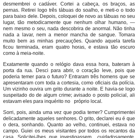
desmembrei o cadáver. Cortei a cabeça, os braços, as
pernas. Retirei logo três tábuas do soalho, e meti-o o todo
para baixo dele. Depois, coloquei de novo as tábuas no seu
lugar, tão metodicamente que nenhum olhar humano, —
nem mesmo o
seu
, nada descobrira de anormal. Não tinha
nada a lavar, nem a menor mancha de sangue. Tomara
muito bem as minhas precauções. Quando aquela tarefa
ficou terminada, eram quatro horas, e estava tão escuro
como à meia-noite.
Exatamente quando o relógio dava essa hora, bateram à
porta da rua. Desci para abrir, o coração leve, pois que
poderia temer para o futuro? Entraram três homens que se
apresentaram com toda a cortesia, como oficiais da polícia.
Um vizinho ouvira um grito durante a noite. E havia-se logo
suspeitado do de algum crime; avisado o posto policial, ali
estavam eles para inquérito no próprio local.
Sorri, pois, ainda uma vez que podia temer? Cumprimentei
delicadamente aqueles senhores. O grito, declarei eu é que
o dera, sonhando. Quanto ao velho, continuei, estava no
campo. Guiei os meus visitantes por todos os recantos da
casa. Solicitei-lhes que investigassem
cuidadosamente
.