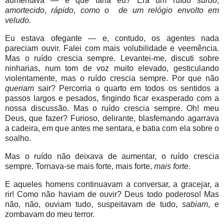
aumentava — e que faria eu? Era um ruído
surdo
,
amortecido
,
rápido
,
como o de um relógio envolto em
veludo.
Eu estava ofegante — e, contudo, os agentes nada
pareciam ouvir. Falei com mais volubilidade e veemência.
Mas o ruído crescia sempre. Levantei-me, discuti sobre
ninharias, num tom de voz muito elevado, gesticulando
violentamente, mas o ruído crescia sempre. Por que não
queriam
sair? Percorria o quarto em todos os sentidos a
passos largos e pesados, fingindo ficar exasperado com a
nossa discussão. Mas o ruído crescia sempre. Oh! meu
Deus, que fazer? Furioso, delirante, blasfemando agarrava
a cadeira, em que antes me sentara, e batia com ela sobre o
soalho.
Mas o ruído não deixava de aumentar, o ruído crescia
sempre. Tornava-se mais forte, mais forte,
mais forte
.
E aqueles homens continuavam a conversar, a gracejar, a
rir! Como não haviam de ouvir? Deus todo poderoso! Mas
não, não, ouviam tudo, suspeitavam de tudo,
sabiam
, e
zombavam do meu terror.