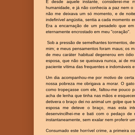
E desde aquele instante, considerei-me 
humanidade, e já não conhecia a paz nem o r
não me deixava um só momento, e de noite
indefinível angústia, sentia a cada momento e
Era a encarnação de um pesadelo que em m
eternamente encrostado em meu "coração".
Sob a pressão de semelhantes tormentos, de
mim; e meus pensamentos foram maus; os mais
de meu caráter habitual degenerou em ódio
esposa, que não se queixava nunca, ai de mim
paciente vítima das frequentes e indomáveis 
Um dia acompanhou-me por motivo de certa 
nossa pobreza me obrigava a morar. O gato
como tropeçasse com ele, faltou-me pouco pa
acha de lenha que tinha nas mãos e esquecen
detivera o braço dei no animal um golpe que t
esposa me deteve o braço, mas esta inter
desenvincilhei-me e bati com o pedaço de 
instantaneamente, sem exalar nem proferir um
Consumado este horrível crime, a primeira c