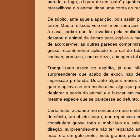
parede, a fogo, a figura de um "gato" gigan
maravilhosa e o animal tinha uma corda ao re
De súbito, ante aquela aparição, pois assim
terror. Mas a reflexão veio enfim em meu auxí
à casa, jardim que foi invadido pela multid
desatou o animal da árvore para jogá-lo a m
de acordar-me; as outras paredes comprimira
gesso recentemente aplicado e a cal do t
cadáver, produziu, com certeza, a imagem tal 
Tranquilizado assim no espírito, já que 
surpreendente que acabo de expor, não d
impressão profunda. Durante alguns meses 
gato e agitava-se em minha alma algo que pa
deplorar a perda do animal e a buscar em meu
mesma espécie que se parecesse ao defunto.
Certa noite, achando-me sentado e meio emb
de súbito, um objeto negro, que repousava 
constituíam quase todo o mobiliário da sal
direção, surpreendeu-me não ter reparado ant
mão: era um gato preto, muito grande, pelo 