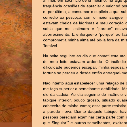
animal, em sacrifício de si mesmo, há algo 
frequência ocasiões de apreciar o valor só po
e, por último, a consumar o suplício a que s
corredio ao pescoço, com o maior sangue fr
estavam cheios de lágrimas e meu coração d
sabia que me estimara e "porque" estav
aborrecimento. E enforquei-o "porque" ao f
comprometia minha alma até pô-la fora da mise
Temível.
Na noite seguinte ao dia que cometi este ato 
de meu leito estavam ardendo. O incêndi
dificuldade pudemos escapar, minha esposa, u
fortuna se perdeu e desde então entreguei-m
Não intento aqui estabelecer uma relação de c
me faço superior a semelhante debilidade. Ma
elo da cadeia. Ao dia seguinte do incêndio v
tabique interior, pouco grosso, situado qua
cabeceira de minha cama; essa parte resistira 
a parede nova. Diante daquele tabique hav
pessoas pareciam examinar certa parte com m
que Singular!" e outras semelhantes, excita