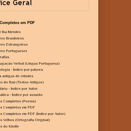
 Completos em PDF
r Iba Mendes
res Brasileiros
res Estrangeiros
res Portugueses
rafias
ugação Verbal (Língua Portuguesa)
ologia - Índice por palavra
s antigas de cidades
o do Baú (Textos Antigos)
lário - Índice por Autor
ática - Índice por assunto
os Completos (Poesia)
os Completos em PDF
os Completos em PDF (Índice por Autor)
os Velhos (Ortografia Original)
os do Kindle