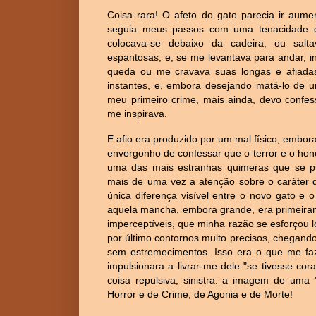
Coisa rara! O afeto do gato parecia ir aum
seguia meus passos com uma tenacidade que
colocava-se debaixo da cadeira, ou salta
espantosas; e, se me levantava para andar, 
queda ou me cravava suas longas e afiadas
instantes, e, embora desejando matá-lo de u
meu primeiro crime, mais ainda, devo confes
me inspirava.
E afio era produzido por um mal físico, embor
envergonho de confessar que o terror e o ho
uma das mais estranhas quimeras que se 
mais de uma vez a atenção sobre o caráter d
única diferença visível entre o novo gato e 
aquela mancha, embora grande, era primeira
imperceptíveis, que minha razão se esforçou 
por último contornos multo precisos, chegan
sem estremecimentos. Isso era o que me faz
impulsionara a livrar-me dele "se tivesse c
coisa repulsiva, sinistra: a imagem de uma 
Horror e de Crime, de Agonia e de Morte!