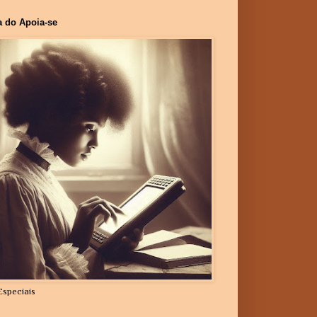
a do Apoia-se
Especiais