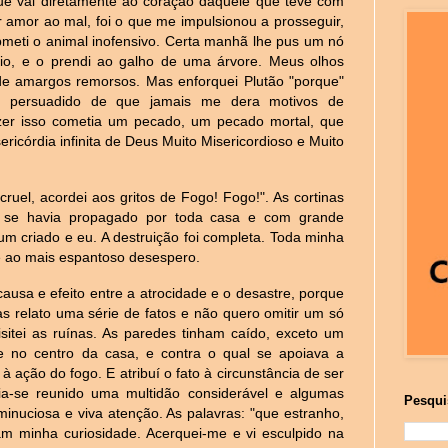
que vai diretamente ao coração daquele que teve com
r amor ao mal, foi o que me impulsionou a prosseguir,
ubmeti o animal inofensivo. Certa manhã lhe pus um nó
io, e o prendi ao galho de uma árvore. Meus olhos
e amargos remorsos. Mas enforquei Plutão "porque"
a persuadido de que jamais me dera motivos de
azer isso cometia um pecado, um pecado mortal, que
ricórdia infinita de Deus Muito Misericordioso e Muito
cruel, acordei aos gritos de Fogo! Fogo!". As cortinas
o se havia propagado por toda casa e com grande
m criado e eu. A destruição foi completa. Toda minha
e ao mais espantoso desespero.
ausa e efeito entre a atrocidade e o desastre, porque
s relato uma série de fatos e não quero omitir um só
isitei as ruínas. As paredes tinham caído, exceto um
se no centro da casa, e contra o qual se apoiava a
à ação do fogo. E atribuí o fato à circunstância de ser
ia-se reunido uma multidão considerável e algumas
Pesqui
inuciosa e viva atenção. As palavras: "que estranho,
ram minha curiosidade. Acerquei-me e vi esculpido na