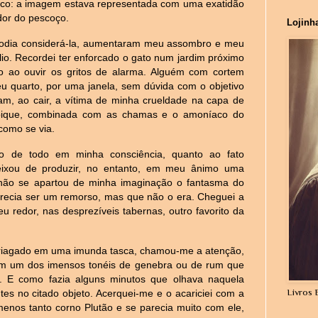
tesco: a imagem estava representada com uma exatidão
dor do pescoço.
Lojinh
 podia considerá-la, aumentaram meu assombro e meu
lio. Recordei ter enforcado o gato num jardim próximo
ão ao ouvir os gritos de alarma. Alguém com cortem
eu quarto, por uma janela, sem dúvida com o objetivo
m, ao cair, a vítima de minha crueldade na capa de
abique, combinada com as chamas e o amoníaco do
como se via.
não de todo em minha consciência, quanto ao fato
eixou de produzir, no entanto, em meu ânimo uma
não se apartou de minha imaginação o fantasma do
recia ser um remorso, mas que não o era. Cheguei a
 redor, nas desprezíveis tabernas, outro favorito da
riagado em uma imunda tasca, chamou-me a atenção,
em um dos imensos tonéis de genebra ou de rum que
a. E como fazia alguns minutos que olhava naquela
Livros 
es no citado objeto. Acerquei-me e o acariciei com a
menos tanto corno Plutão e se parecia muito com ele,