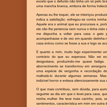
exceto que o defunto não tinha um só pelo b
uma mancha branca, embora de forma Indecisa,
Apenas eu lhe toquei, ele se inteiriçou produ
indica a satisfação; esfregou-se contra min
Aquele era o animal que eu procurava e, por
ele não lhe pertencia nem nunca o tinha visto
me dispunha a voltar para casa o gato p
acompanhasse e de vez em quando detinha-m
casa entrou como se fosse a sua e logo se 
E quanto a mim, muito logo experimentei uma
contrário do que eu esperava. Não sei exp
desgostava, produzindo-me quase fadiga
aborrecimento se transformou em amargura
uma espécie de vergonha e recordação do
maltratá-lo durante algumas semanas. Mas
indizível horror e evitava silenciosamente su
O que mais contribuiu, sem dúvida, para aume
seguinte ao dia em que o levei para casa, que
minha mulher lhe teve mais carinho, pois, s
sentimentos, característica em mim em outra 