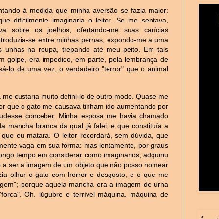
entando à medida que minha aversão se fazia maior:
 dificilmente imaginaria o leitor. Se me sentava,
va sobre os joelhos, ofertando-me suas carícias
introduzia-se entre minhas pernas, expondo-me a uma
 unhas na roupa, trepando até meu peito. Em tais
m golpe, era impedido, em parte, pela lembrança de
sá-lo de uma vez, o verdadeiro "terror" que o animal
a me custaria muito defini-lo de outro modo. Quase me
nor que o gato me causava tinham ido aumentando por
pudesse conceber. Minha esposa me havia chamado
a mancha branca da qual já falei, e que constituía a
o que eu matara. O leitor recordará, sem dúvida, que
mente vaga em sua forma: mas lentamente, por graus
longo tempo em considerar como imaginários, adquiriu
do a ser a imagem de um objeto que não posso nomear
ia olhar o gato com horror e desgosto, e o que me
oragem"; porque aquela mancha era a imagem de urna
"forca". Oh, lúgubre e terrível máquina, máquina de