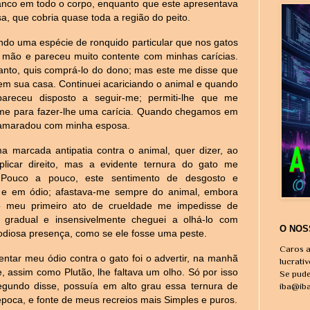
ranco em todo o corpo, enquanto que este apresentava
 que cobria quase toda a região do peito.
zindo uma espécie de ronquido particular que nos gatos
ha mão e pareceu muito contente com minhas carícias.
tanto, quis comprá-lo do dono; mas este me disse que
 em sua casa. Continuei acariciando o animal e quando
areceu disposto a seguir-me; permiti-lhe que me
e para fazer-lhe uma carícia. Quando chegamos em
acamaradou com minha esposa.
 marcada antipatia contra o animal, quer dizer, ao
licar direito, mas a evidente ternura do gato me
. Pouco a pouco, este sentimento de desgosto e
 e em ódio; afastava-me sempre do animal, embora
 meu primeiro ato de crueldade me impedisse de
 gradual e insensivelmente cheguei a olhá-lo com
O NOS
a odiosa presença, como se ele fosse uma peste.
Caros a
ntar meu ódio contra o gato foi o advertir, na manhã
lucrati
, assim como Plutão, lhe faltava um olho. Só por isso
Se pude
egundo disse, possuía em alto grau essa ternura de
iba@ib
época, e fonte de meus recreios mais Simples e puros.