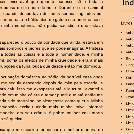
mais miserável que quanto pudesse sê-lo toda a
epouso de dia nem de noite. Durante o dia o animal
, quando despertava de meus sonhos, agitados por
m meu rosto o hálito tíbio do gato e seu enorme peso.
Livros
inha impotência não podia sacudir, e que estava
Auto
Auto
sapareceu o pouco da bondade que ainda restava em
Auto
 sombrios e piores que se pode imaginar. A tristeza
Auto
 a todas as coisas e a toda a humanidade, e minha
Biog
!, sofria os efeitos de minha crueldade e era a mais
Conj
erupções da fúria louca que desde então me dominou.
Etim
ocupação doméstica ao sótão da horrível casa onde
Foto
 me seguiu descendo depois de mim pela escada, e
Fund
ra cair. Isso me exasperou até a loucura; levantei a
Fábu
do em minha cólera o temor pueril que até então me
Gram
eria sido mortal se lhe alcançasse como queria. Minha
Livr
venção excitou ainda mais minha raiva infernal:
Livr
madeira em seu crânio. A pobre mulher caiu morta
Livr
a só queixa.
Livr
Livr
oisa que me ocorreu foi pensar na melhor maneira de