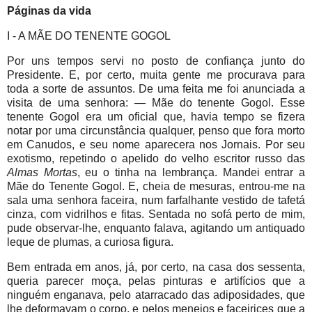
Páginas da vida
I - A MÃE DO TENENTE GOGOL
Por uns tempos servi no posto de confiança junto do
Presidente. E, por certo, muita gente me procurava para
toda a sorte de assuntos. De uma feita me foi anunciada a
visita de uma senhora: — Mãe do tenente Gogol. Esse
tenente Gogol era um oficial que, havia tempo se fizera
notar por uma circunstância qualquer, penso que fora morto
em Canudos, e seu nome aparecera nos Jornais. Por seu
exotismo, repetindo o apelido do velho escritor russo das
Almas Mortas
, eu o tinha na lembrança. Mandei entrar a
Mãe do Tenente Gogol. E, cheia de mesuras, entrou-me na
sala uma senhora faceira, num farfalhante vestido de tafetá
cinza, com vidrilhos e fitas. Sentada no sofá perto de mim,
pude observar-lhe, enquanto falava, agitando um antiquado
leque de plumas, a curiosa figura.
Bem entrada em anos, já, por certo, na casa dos sessenta,
queria parecer moça, pelas pinturas e artifícios que a
ninguém enganava, pelo atarracado das adiposidades, que
lhe deformavam o corpo, e pelos meneios e faceirices que a