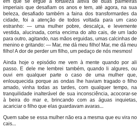
em que se ergue a fortaleza altiva de duas palmeiras
imperiais que desafiam os anos e tem, até agora, na sua
beleza, desafiado também a faina dos transformardes da
cidade, foi a atenção de todos voltada para um caso
estranho: — uma mulher pobre, descalça, e levemente
vestida, alucinada, corria encima do alto cais, de um lado
para outro, agitando, nas mãos erguidas, umas calcinhas de
menino e gritando: — Mar, me dá meu filho! Mar, me dá meu
filho! A dor de perder um filho, um pedaço de nós mesmos!
Ainda hoje o episódio me vem à mente quando por ali
passo. E dele me lembrei também, quando li algures, ou
ouvi em qualquer parte o caso de uma mulher que,
enlouquecida porque as ondas lhe haviam tragado o filho
amado, vinha todas as tardes, com qualquer tempo, na
tranquilidade inalterável de sua inconsciência, acocorar-se
à beira do mar e, brincando com as águas inquietas,
acariciar o filho que elas guardavam avaras...
Quem sabe se essa mulher não era a mesma que eu vira no
cais...