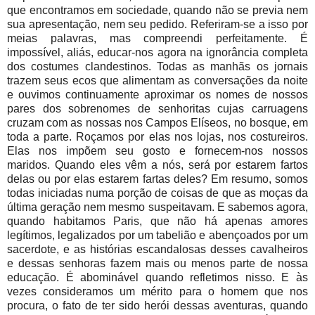
que encontramos em sociedade, quando não se previa nem
sua apresentação, nem seu pedido. Referiram-se a isso por
meias palavras, mas compreendi perfeitamente. É
impossível, aliás, educar-nos agora na ignorância completa
dos costumes clandestinos. Todas as manhãs os jornais
trazem seus ecos que alimentam as conversações da noite
e ouvimos continuamente aproximar os nomes de nossos
pares dos sobrenomes de senhoritas cujas carruagens
cruzam com as nossas nos Campos Elíseos, no bosque, em
toda a parte. Roçamos por elas nos lojas, nos costureiros.
Elas nos impõem seu gosto e fornecem-nos nossos
maridos. Quando eles vêm a nós, será por estarem fartos
delas ou por elas estarem fartas deles? Em resumo, somos
todas iniciadas numa porção de coisas de que as moças da
última geração nem mesmo suspeitavam. E sabemos agora,
quando habitamos Paris, que não há apenas amores
legítimos, legalizados por um tabelião e abençoados por um
sacerdote, e as histórias escandalosas desses cavalheiros
e dessas senhoras fazem mais ou menos parte de nossa
educação. É abominável quando refletimos nisso. E às
vezes consideramos um mérito para o homem que nos
procura, o fato de ter sido herói dessas aventuras, quando