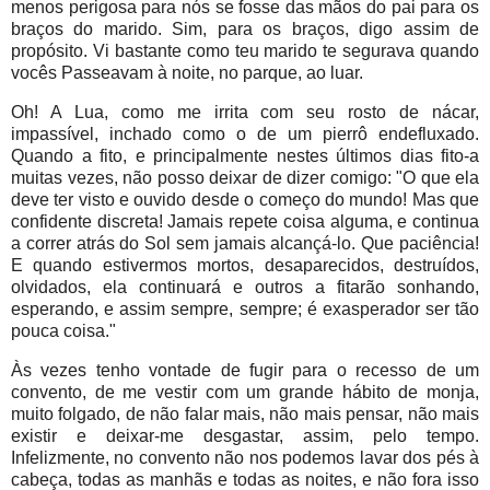
menos perigosa para nós se fosse das mãos do pai para os
braços do marido. Sim, para os braços, digo assim de
propósito. Vi bastante como teu marido te segurava quando
vocês Passeavam à noite, no parque, ao luar.
Oh! A Lua, como me irrita com seu rosto de nácar,
impassível, inchado como o de um pierrô endefluxado.
Quando a fito, e principalmente nestes últimos dias fito-a
muitas vezes, não posso deixar de dizer comigo: "O que ela
deve ter visto e ouvido desde o começo do mundo! Mas que
confidente discreta! Jamais repete coisa alguma, e continua
a correr atrás do Sol sem jamais alcançá-lo. Que paciência!
E quando estivermos mortos, desaparecidos, destruídos,
olvidados, ela continuará e outros a fitarão sonhando,
esperando, e assim sempre, sempre; é exasperador ser tão
pouca coisa."
Às vezes tenho vontade de fugir para o recesso de um
convento, de me vestir com um grande hábito de monja,
muito folgado, de não falar mais, não mais pensar, não mais
existir e deixar-me desgastar, assim, pelo tempo.
Infelizmente, no convento não nos podemos lavar dos pés à
cabeça, todas as manhãs e todas as noites, e não fora isso