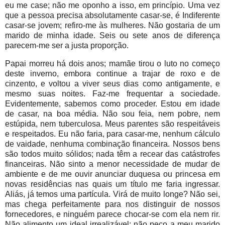
eu me case; não me oponho a isso, em princípio. Uma vez
que a pessoa precisa absolutamente casar-se, é Indiferente
casar-se jovem; refiro-me às mulheres. Não gostaria de um
marido de minha idade. Seis ou sete anos de diferença
parecem-me ser a justa proporção.
Papai morreu há dois anos; mamãe tirou o luto no começo
deste inverno, embora continue a trajar de roxo e de
cinzento, e voltou a viver seus dias como antigamente, e
mesmo suas noites. Faz-me frequentar a sociedade.
Evidentemente, sabemos como proceder. Estou em idade
de casar, na boa média. Não sou feia, nem pobre, nem
estúpida, nem tuberculosa. Meus parentes são respeitáveis
e respeitados. Eu não faria, para casar-me, nenhum cálculo
de vaidade, nenhuma combinação financeira. Nossos bens
são todos muito sólidos; nada têm a recear das catástrofes
financeiras. Não sinto a menor necessidade de mudar de
ambiente e de me ouvir anunciar duquesa ou princesa em
novas residências nas quais um título me faria ingressar.
Aliás, já temos uma partícula. Virá de muito longe? Não sei,
mas chega perfeitamente para nos distinguir de nossos
fornecedores, e ninguém parece chocar-se com ela nem rir.
Não alimento um ideal irrealizável; não peço a meu marido