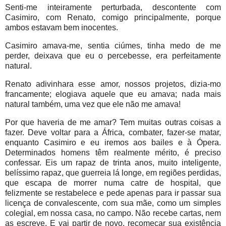
Senti-me inteiramente perturbada, descontente com
Casimiro, com Renato, comigo principalmente, porque
ambos estavam bem inocentes.
Casimiro amava-me, sentia ciúmes, tinha medo de me
perder, deixava que eu o percebesse, era perfeitamente
natural.
Renato adivinhara esse amor, nossos projetos, dizia-mo
francamente; elogiava aquele que eu amava; nada mais
natural também, uma vez que ele não me amava!
Por que haveria de me amar? Tem muitas outras coisas a
fazer. Deve voltar para a África, combater, fazer-se matar,
enquanto Casimiro e eu iremos aos bailes e à Ópera.
Determinados homens têm realmente mérito, é preciso
confessar. Eis um rapaz de trinta anos, muito inteligente,
belíssimo rapaz, que guerreia lá longe, em regiões perdidas,
que escapa de morrer numa catre de hospital, que
felizmente se restabelece e pede apenas para ir passar sua
licença de convalescente, com sua mãe, como um simples
colegial, em nossa casa, no campo. Não recebe cartas, nem
as escreve. E vai partir de novo, recomeçar sua existência