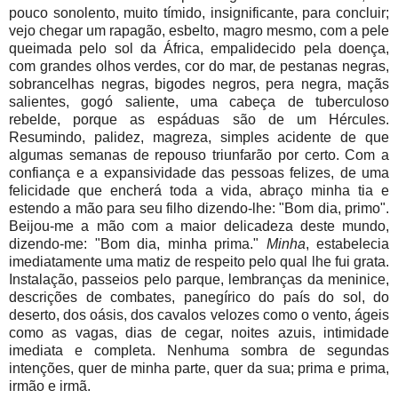
pouco sonolento, muito tímido, insignificante, para concluir;
vejo chegar um rapagão, esbelto, magro mesmo, com a pele
queimada pelo sol da África, empalidecido pela doença,
com grandes olhos verdes, cor do mar, de pestanas negras,
sobrancelhas negras, bigodes negros, pera negra, maçãs
salientes, gogó saliente, uma cabeça de tuberculoso
rebelde, porque as espáduas são de um Hércules.
Resumindo, palidez, magreza, simples acidente de que
algumas semanas de repouso triunfarão por certo. Com a
confiança e a expansividade das pessoas felizes, de uma
felicidade que encherá toda a vida, abraço minha tia e
estendo a mão para seu filho dizendo-lhe: "Bom dia, primo".
Beijou-me a mão com a maior delicadeza deste mundo,
dizendo-me: "Bom dia, minha prima."
Minha
, estabelecia
imediatamente uma matiz de respeito pelo qual lhe fui grata.
Instalação, passeios pelo parque, lembranças da meninice,
descrições de combates, panegírico do país do sol, do
deserto, dos oásis, dos cavalos velozes como o vento, ágeis
como as vagas, dias de cegar, noites azuis, intimidade
imediata e completa. Nenhuma sombra de segundas
intenções, quer de minha parte, quer da sua; prima e prima,
irmão e irmã.