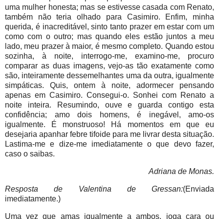
uma mulher honesta; mas se estivesse casada com Renato,
também não teria olhado para Casimiro. Enfim, minha
querida, é inacreditável, sinto tanto prazer em estar com um
como com o outro; mas quando eles estão juntos a meu
lado, meu prazer à maior, é mesmo completo. Quando estou
sozinha, à noite, interrogo-me, examino-me, procuro
comparar as duas imagens, vejo-as tão exatamente como
são, inteiramente dessemelhantes uma da outra, igualmente
simpáticas. Quis, ontem à noite, adormecer pensando
apenas em Casimiro. Consegui-o. Sonhei com Renato a
noite inteira. Resumindo, ouve e guarda contigo esta
confidência; amo dois homens, é inegável, amo-os
igualmente. É monstruoso! Há momentos em que eu
desejaria apanhar febre tifoide para me livrar desta situação.
Lastima-me e dize-me imediatamente o que devo fazer,
caso o saibas.
Adriana de Monas.
Resposta de Valentina de Gressan:
(Enviada
imediatamente.)
Uma vez que amas igualmente a ambos, joga cara ou