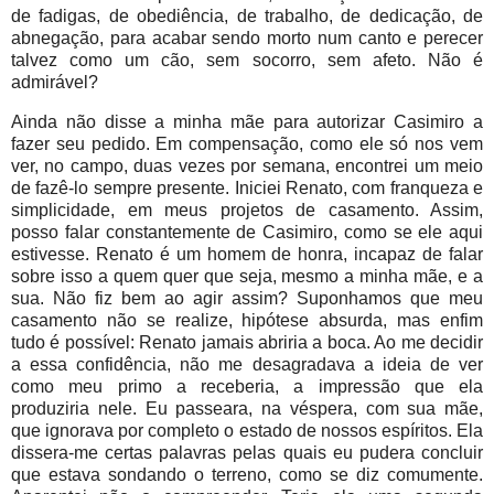
de fadigas, de obediência, de trabalho, de dedicação, de
abnegação, para acabar sendo morto num canto e perecer
talvez como um cão, sem socorro, sem afeto. Não é
admirável?
Ainda não disse a minha mãe para autorizar Casimiro a
fazer seu pedido. Em compensação, como ele só nos vem
ver, no campo, duas vezes por semana, encontrei um meio
de fazê-lo sempre presente. Iniciei Renato, com franqueza e
simplicidade, em meus projetos de casamento. Assim,
posso falar constantemente de Casimiro, como se ele aqui
estivesse. Renato é um homem de honra, incapaz de falar
sobre isso a quem quer que seja, mesmo a minha mãe, e a
sua. Não fiz bem ao agir assim? Suponhamos que meu
casamento não se realize, hipótese absurda, mas enfim
tudo é possível: Renato jamais abriria a boca. Ao me decidir
a essa confidência, não me desagradava a ideia de ver
como meu primo a receberia, a impressão que ela
produziria nele. Eu passeara, na véspera, com sua mãe,
que ignorava por completo o estado de nossos espíritos. Ela
dissera-me certas palavras pelas quais eu pudera concluir
que estava sondando o terreno, como se diz comumente.