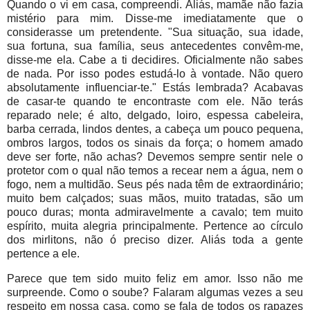
Quando o vi em casa, compreendi. Aliás, mamãe não fazia
mistério para mim. Disse-me imediatamente que o
considerasse um pretendente. "Sua situação, sua idade,
sua fortuna, sua família, seus antecedentes convêm-me,
disse-me ela. Cabe a ti decidires. Oficialmente não sabes
de nada. Por isso podes estudá-lo à vontade. Não quero
absolutamente influenciar-te." Estás lembrada? Acabavas
de casar-te quando te encontraste com ele. Não terás
reparado nele; é alto, delgado, loiro, espessa cabeleira,
barba cerrada, lindos dentes, a cabeça um pouco pequena,
ombros largos, todos os sinais da força; o homem amado
deve ser forte, não achas? Devemos sempre sentir nele o
protetor com o qual não temos a recear nem a água, nem o
fogo, nem a multidão. Seus pés nada têm de extraordinário;
muito bem calçados; suas mãos, muito tratadas, são um
pouco duras; monta admiravelmente a cavalo; tem muito
espírito, muita alegria principalmente. Pertence ao círculo
dos mirlitons, não ó preciso dizer. Aliás toda a gente
pertence a ele.
Parece que tem sido muito feliz em amor. Isso não me
surpreende. Como o soube? Falaram algumas vezes a seu
respeito em nossa casa, como se fala de todos os rapazes