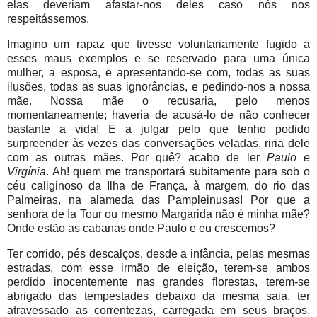
elas deveriam afastar-nos deles caso nós nos
respeitássemos.
Imagino um rapaz que tivesse voluntariamente fugido a
esses maus exemplos e se reservado para uma única
mulher, a esposa, e apresentando-se com, todas as suas
ilusões, todas as suas ignorâncias, e pedindo-nos a nossa
mãe. Nossa mãe o recusaria, pelo menos
momentaneamente; haveria de acusá-lo de não conhecer
bastante a vida! E a julgar pelo que tenho podido
surpreender às vezes das conversações veladas, riria dele
com as outras mães. Por quê? acabo de ler
Paulo e
Virgínia
. Ah! quem me transportará subitamente para sob o
céu caliginoso da Ilha de França, à margem, do rio das
Palmeiras, na alameda das Pampleinusas! Por que a
senhora de Ia Tour ou mesmo Margarida não é minha mãe?
Onde estão as cabanas onde Paulo e eu crescemos?
Ter corrido, pés descalços, desde a infância, pelas mesmas
estradas, com esse irmão de eleição, terem-se ambos
perdido inocentemente nas grandes florestas, terem-se
abrigado das tempestades debaixo da mesma saia, ter
atravessado as correntezas, carregada em seus braços,