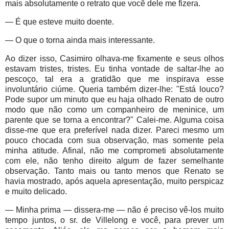
mais absolutamente o retrato que você dele me fizera.
— É que esteve muito doente.
— O que o torna ainda mais interessante.
Ao dizer isso, Casimiro olhava-me fixamente e seus olhos
estavam tristes, tristes. Eu tinha vontade de saltar-lhe ao
pescoço, tal era a gratidão que me inspirava esse
involuntário ciúme. Queria também dizer-lhe: "Está louco?
Pode supor um minuto que eu haja olhado Renato de outro
modo que não como um companheiro de meninice, um
parente que se torna a encontrar?" Calei-me. Alguma coisa
disse-me que era preferível nada dizer. Pareci mesmo um
pouco chocada com sua observação, mas somente pela
minha atitude. Afinal, não me comprometi absolutamente
com ele, não tenho direito algum de fazer semelhante
observação. Tanto mais ou tanto menos que Renato se
havia mostrado, após aquela apresentação, muito perspicaz
e muito delicado.
— Minha prima — dissera-me — não é preciso vê-los muito
tempo juntos, o sr. de Villelong e você, para prever um