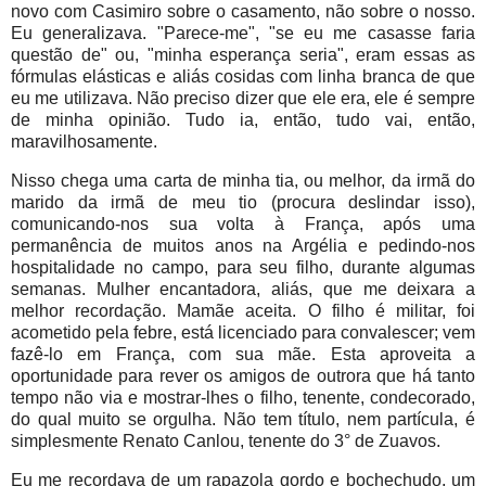
novo com Casimiro sobre o casamento, não sobre o nosso.
Eu generalizava. "Parece-me", "se eu me casasse faria
questão de" ou, "minha esperança seria", eram essas as
fórmulas elásticas e aliás cosidas com linha branca de que
eu me utilizava. Não preciso dizer que ele era, ele é sempre
de minha opinião. Tudo ia, então, tudo vai, então,
maravilhosamente.
Nisso chega uma carta de minha tia, ou melhor, da irmã do
marido da irmã de meu tio (procura deslindar isso),
comunicando-nos sua volta à França, após uma
permanência de muitos anos na Argélia e pedindo-nos
hospitalidade no campo, para seu filho, durante algumas
semanas. Mulher encantadora, aliás, que me deixara a
melhor recordação. Mamãe aceita. O filho é militar, foi
acometido pela febre, está licenciado para convalescer; vem
fazê-lo em França, com sua mãe. Esta aproveita a
oportunidade para rever os amigos de outrora que há tanto
tempo não via e mostrar-lhes o filho, tenente, condecorado,
do qual muito se orgulha. Não tem título, nem partícula, é
simplesmente Renato Canlou, tenente do 3° de Zuavos.
Eu me recordava de um rapazola gordo e bochechudo, um