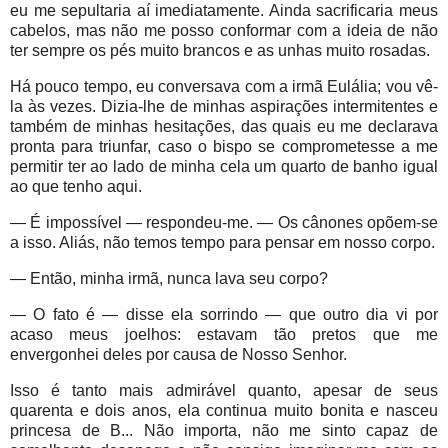
eu me sepultaria aí imediatamente. Ainda sacrificaria meus
cabelos, mas não me posso conformar com a ideia de não
ter sempre os pés muito brancos e as unhas muito rosadas.
Há pouco tempo, eu conversava com a irmã Eulália; vou vê-
la às vezes. Dizia-lhe de minhas aspirações intermitentes e
também de minhas hesitações, das quais eu me declarava
pronta para triunfar, caso o bispo se comprometesse a me
permitir ter ao lado de minha cela um quarto de banho igual
ao que tenho aqui.
— É impossível — respondeu-me. — Os cânones opõem-se
a isso. Aliás, não temos tempo para pensar em nosso corpo.
— Então, minha irmã, nunca lava seu corpo?
— O fato é — disse ela sorrindo — que outro dia vi por
acaso meus joelhos: estavam tão pretos que me
envergonhei deles por causa de Nosso Senhor.
Isso é tanto mais admirável quanto, apesar de seus
quarenta e dois anos, ela continua muito bonita e nasceu
princesa de B... Não importa, não me sinto capaz de