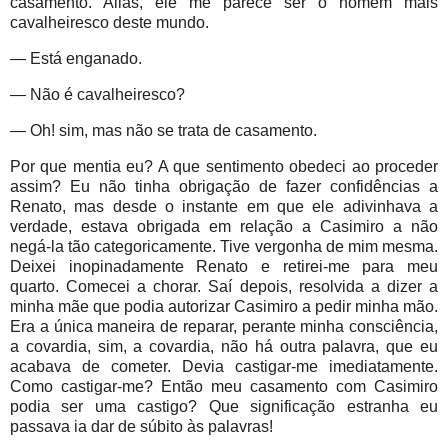
casamento. Aliás, ele me parece ser o homem mais
cavalheiresco deste mundo.
— Está enganado.
— Não é cavalheiresco?
— Oh! sim, mas não se trata de casamento.
Por que mentia eu? A que sentimento obedeci ao proceder
assim? Eu não tinha obrigação de fazer confidências a
Renato, mas desde o instante em que ele adivinhava a
verdade, estava obrigada em relação a Casimiro a não
negá-la tão categoricamente. Tive vergonha de mim mesma.
Deixei inopinadamente Renato e retirei-me para meu
quarto. Comecei a chorar. Saí depois, resolvida a dizer a
minha mãe que podia autorizar Casimiro a pedir minha mão.
Era a única maneira de reparar, perante minha consciência,
a covardia, sim, a covardia, não há outra palavra, que eu
acabava de cometer. Devia castigar-me imediatamente.
Como castigar-me? Então meu casamento com Casimiro
podia ser uma castigo? Que significação estranha eu
passava ia dar de súbito às palavras!