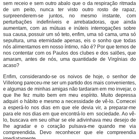
sem receio e sem outro abalo que o da respiração ritmada
de um peito, nunca ter visto outro rosto de rapaz,
surpreenderem-se juntos, no mesmo instante, com
perturbações indefiníveis e arrebatadoras, que ainda
aumentam, com as mútuas e inúteis interrogações sobre
sua causa, possuir um só teto, enfim, uma só cama, uma só
sepultura, uma eternidade apenas, eis o sonho que todas
nós alimentamos em nosso íntimo, não é? Por que temos de
nos contentar com os Paulos dos clubes e dos salões, que
amaram, antes de nós, uma quantidade de Virgínias do
acaso?
Enfim, considerando-se os noivos de hoje, o senhor de
Villelong pareceu-me ser um partido dos mais convenientes,
e algumas de minhas amigas não tardaram em mo invejar, o
que lhe fez muito bem em meu espírito. Muito depressa
adquiri o hábito e mesmo a necessidade de vê-lo. Comecei
a esperá-lo nos dias em que ele devia vir, a preparar-me
para ele nos dias em que encontrá-lo em sociedade. Ao vê-
lo, buscava em seu olhar se ele adivinhava meu desejo de
lhe agradar e o coração pulsava-me quando me via
compreendida. Devo reconhecer que ele compreendia
imediatamente.