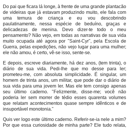
Do pai que ficara lá longe, à frente de uma grande plantacão
de videiras que já estavam produzindo muito, ele fala com
uma ternura de criança e eu vou descobrindo
paulatinamente, nessa espécie de beduíno, graças e
delicadezas de menina. Devo dizer-te todo o meu
pensamento? Não vejo, em todas as narrativas de sua vida
muito ocupada até agora por "Saint-Cyr", pela Escola de
Guerra, pelas expedições, não vejo lugar para uma mulher;
ele não amou, é certo, vê-se isso, sente-se.
E depois, escreve diariamente, há dez anos, (tem trinta), o
diário de sua vida. Pedi-lhe que mo desse para ler;
prometeu-me, com absoluta simplicidade. É singular, um
homem de trinta anos, um militar, que pode dar o diário de
sua vida para uma jovem ler. Mas ele tem consigo apenas
seu último caderno. "Felizmente, disse-me; você não
poderia ler sem morrer de tédio esses quarenta volumes
que relatam acontecimentos quase sempre idênticos e de
insuportável monotonia."
Quis ver logo este último caderno. Referir-se-ia nele a mim?
Por que essa curiosidade de minha parte? Ele tudo relata,