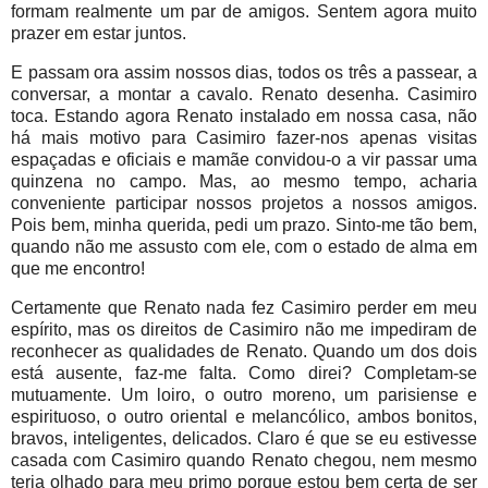
formam realmente um par de amigos. Sentem agora muito
prazer em estar juntos.
E passam ora assim nossos dias, todos os três a passear, a
conversar, a montar a cavalo. Renato desenha. Casimiro
toca. Estando agora Renato instalado em nossa casa, não
há mais motivo para Casimiro fazer-nos apenas visitas
espaçadas e oficiais e mamãe convidou-o a vir passar uma
quinzena no campo. Mas, ao mesmo tempo, acharia
conveniente participar nossos projetos a nossos amigos.
Pois bem, minha querida, pedi um prazo. Sinto-me tão bem,
quando não me assusto com ele, com o estado de alma em
que me encontro!
Certamente que Renato nada fez Casimiro perder em meu
espírito, mas os direitos de Casimiro não me impediram de
reconhecer as qualidades de Renato. Quando um dos dois
está ausente, faz-me falta. Como direi? Completam-se
mutuamente. Um loiro, o outro moreno, um parisiense e
espirituoso, o outro oriental e melancólico, ambos bonitos,
bravos, inteligentes, delicados. Claro é que se eu estivesse
casada com Casimiro quando Renato chegou, nem mesmo
teria olhado para meu primo porque estou bem certa de ser