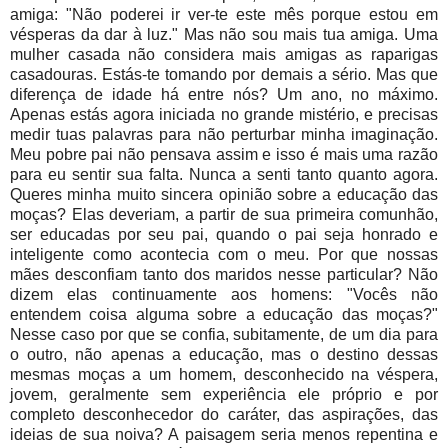
amiga: "Não poderei ir ver-te este mês porque estou em
vésperas da dar à luz." Mas não sou mais tua amiga. Uma
mulher casada não considera mais amigas as raparigas
casadouras. Estás-te tomando por demais a sério. Mas que
diferença de idade há entre nós? Um ano, no máximo.
Apenas estás agora iniciada no grande mistério, e precisas
medir tuas palavras para não perturbar minha imaginação.
Meu pobre pai não pensava assim e isso é mais uma razão
para eu sentir sua falta. Nunca a senti tanto quanto agora.
Queres minha muito sincera opinião sobre a educação das
moças? Elas deveriam, a partir de sua primeira comunhão,
ser educadas por seu pai, quando o pai seja honrado e
inteligente como acontecia com o meu. Por que nossas
mães desconfiam tanto dos maridos nesse particular? Não
dizem elas continuamente aos homens: "Vocês não
entendem coisa alguma sobre a educação das moças?"
Nesse caso por que se confia, subitamente, de um dia para
o outro, não apenas a educação, mas o destino dessas
mesmas moças a um homem, desconhecido na véspera,
jovem, geralmente sem experiência ele próprio e por
completo desconhecedor do caráter, das aspirações, das
ideias de sua noiva? A paisagem seria menos repentina e