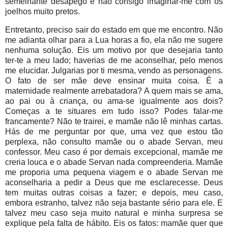
semelhante desapego e não consigo imaginar-me com os
joelhos muito pretos.
Entretanto, preciso sair do estado em que me encontro. Não
me adianta olhar para a Lua horas a fio, ela não me sugere
nenhuma solução. Eis um motivo por que desejaria tanto
ter-te a meu lado; haverias de me aconselhar, pelo menos
me elucidar. Julgarias por ti mesma, vendo as personagens.
O fato de ser mãe deve ensinar muita coisa. É a
maternidade realmente arrebatadora? A quem mais se ama,
ao pai ou à criança, ou ama-se igualmente aos dois?
Começas a te situares em tudo isso? Podes falar-me
francamente? Não te trairei, e mamãe não lê minhas cartas.
Hás de me perguntar por que, uma vez que estou tão
perplexa, não consulto mamãe ou o abade Servan, meu
confessor. Meu caso é por demais excepcional, mamãe me
creria louca e o abade Servan nada compreenderia. Mamãe
me proporia uma pequena viagem e o abade Servan me
aconselharia a pedir a Deus que me esclarecesse. Deus
tem muitas outras coisas a fazer; e depois, meu caso,
embora estranho, talvez não seja bastante sério para ele. E
talvez meu caso seja muito natural e minha surpresa se
explique pela falta de hábito. Eis os fatos: mamãe quer que