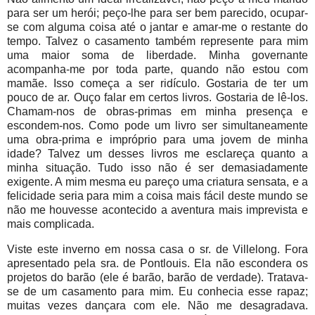
para ser um herói; peço-lhe para ser bem parecido, ocupar-
se com alguma coisa até o jantar e amar-me o restante do
tempo. Talvez o casamento também represente para mim
uma maior soma de liberdade. Minha governante
acompanha-me por toda parte, quando não estou com
mamãe. Isso começa a ser ridículo. Gostaria de ter um
pouco de ar. Ouço falar em certos livros. Gostaria de lê-los.
Chamam-nos de obras-primas em minha presença e
escondem-nos. Como pode um livro ser simultaneamente
uma obra-prima e impróprio para uma jovem de minha
idade? Talvez um desses livros me esclareça quanto a
minha situação. Tudo isso não é ser demasiadamente
exigente. A mim mesma eu pareço uma criatura sensata, e a
felicidade seria para mim a coisa mais fácil deste mundo se
não me houvesse acontecido a aventura mais imprevista e
mais complicada.
Viste este inverno em nossa casa o sr. de Villelong. Fora
apresentado pela sra. de Pontlouis. Ela não escondera os
projetos do barão (ele é barão, barão de verdade). Tratava-
se de um casamento para mim. Eu conhecia esse rapaz;
muitas vezes dançara com ele. Não me desagradava.