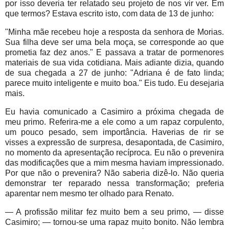
por isso deveria ter relatado seu projeto de nos vir ver. Em
que termos? Estava escrito isto, com data de 13 de junho:
"Minha mãe recebeu hoje a resposta da senhora de Morias.
Sua filha deve ser uma bela moça, se corresponde ao que
prometia faz dez anos." E passava a tratar de pormenores
materiais de sua vida cotidiana. Mais adiante dizia, quando
de sua chegada a 27 de junho: "Adriana é de fato linda;
parece muito inteligente e muito boa." Eis tudo. Eu desejaria
mais.
Eu havia comunicado a Casimiro a próxima chegada de
meu primo. Referira-me a ele como a um rapaz corpulento,
um pouco pesado, sem importância. Haverias de rir se
visses a expressão de surpresa, desapontada, de Casimiro,
no momento da apresentação recíproca. Eu não o prevenira
das modificações que a mim mesma haviam impressionado.
Por que não o prevenira? Não saberia dizê-lo. Não queria
demonstrar ter reparado nessa transformação; preferia
aparentar nem mesmo ter olhado para Renato.
— A profissão militar fez muito bem a seu primo, — disse
Casimiro; — tornou-se uma rapaz muito bonito. Não lembra