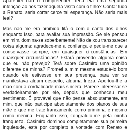
Aparentei não o compreender. Teria ela uma segunda
intenção ao nos fazer aquela visita com o filho? Contar tudo
a Renato, seria cortar cerce tal esperança. Não seria mais
leal?
Mas não me era proibido fitá-lo com o canto dos olhos
enquanto isso, para avaliar sua impressão. Se ele pensou
em mim, domina-se soberbamente! Não deixou transparecer
coisa alguma; agradece-me a confiança e pediu-me que a
conservasse sempre, em quaisquer circunstâncias. Em
quaisquer circunstâncias? Estará provendo alguma coisa
que eu não prevejo? Terá sobre Casimiro uma opinião
diferente da minha? Prometi a mim mesma estudá-lo bom
quando ele estivesse em sua presença, para ver se
manifestava algum despeito, alguma frieza. Apertou-lhe a
mão com a cordialidade mais sincera. Parece interessar-se
verdadeiramente por ele, depois que conheceu meu
sentimento. É provável que não pense absolutamente, em
mim, que não participe absolutamente dos planos de sua
mãe e que me trate francamente como priminha e mesmo
como menina. Enquanto isso, congratulo-me pela minha
franqueza. Casimiro dominou completamente sua primeira
inquietude, está por completo à vontade com Renato e