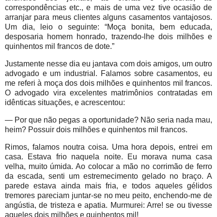
correspondências etc., e mais de uma vez tive ocasião de
arranjar para meus clientes alguns casamentos vantajosos.
Um dia, leio o seguinte: “Moça bonita, bem educada,
desposaria homem honrado, trazendo-lhe dois milhões e
quinhentos mil francos de dote.”
Justamente nesse dia eu jantava com dois amigos, um outro
advogado e um industrial. Falamos sobre casamentos, eu
me referi à moça dos dois milhões e quinhentos mil francos.
O advogado vira excelentes matrimônios contratadas em
idênticas situações, e acrescentou:
— Por que não pegas a oportunidade? Não seria nada mau,
heim? Possuir dois milhões e quinhentos mil francos.
Rimos, falamos noutra coisa. Uma hora depois, entrei em
casa. Estava frio naquela noite. Eu morava numa casa
velha, muito úmida. Ao colocar a mão no corrimão de ferro
da escada, senti um estremecimento gelado no braço. A
parede estava ainda mais fria, e todos aqueles gélidos
tremores pareciam juntar-se no meu peito, enchendo-me de
angústia, de tristeza e apatia. Murmurei: Arre! se ou tivesse
aqueles dois milhões e quinhentos mil!