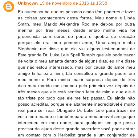
Unknown
19 de novembro de 2016 às 15:58
Eu nunca soube que as pessoas ainda têm poderes e fazer
as coisas acontecerem desta forma. Meu nome é Linda
Smith, meu Marido Alexandra Rod me deixou por outra
menina por três meses desde então minha vida foi
preenchida com dores de pena e quebra de coração
porque ele era meu primeiro amor, Uma amiga minha
Stephanie me disse que ela viu alguns testemunhos de
Este grande Dr. Luke Lele Spell Templo que ele pode trazer
de volta o meu amante dentro de alguns dias, eu rir e disse
que não estou interessado, mas por causa do amor meu
amigo tinha para mim, Ela consultou o grande padre em
meu nome e Para minha maior surpresa depois de três
dias meu marido me chamou pela primeira vez depois de
três meses que ele está sentindo falta de mim e que ele é
tão triste por tudo que ele me fez passar. Eu ainda não
posso acreditar, porque ele altamente inacreditável é muito
real para ser real. Obrigado Dr. Luke Lele para trazer de
volta meu marido e também para o meu amável amigo que
intercedeu em meu nome, para qualquer um que possa
precisar da ajuda deste grande sacerdote você pode entrar
em contato com o Herbalist grande e um conjurador de