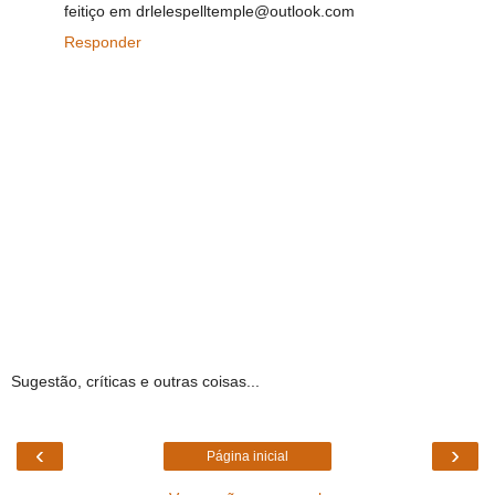
feitiço em drlelespelltemple@outlook.com
Responder
Sugestão, críticas e outras coisas...
‹
›
Página inicial