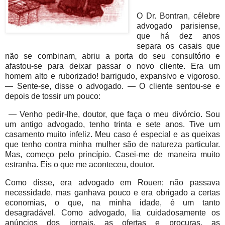
O Dr. Bontran, célebre
advogado parisiense,
que há dez anos
separa os casais que
não se combinam, abriu a porta do seu consultório e
afastou-se para deixar passar o novo cliente. Era um
homem alto e ruborizado! barrigudo, expansivo e vigoroso.
— Sente-se, disse o advogado. — O cliente sentou-se e
depois de tossir um pouco:
— Venho pedir-lhe, doutor, que faça o meu divórcio. Sou
um antigo advogado, tenho trinta e sete anos. Tive um
casamento muito infeliz. Meu caso é especial e as queixas
que tenho contra minha mulher são de natureza particular.
Mas, começo pelo princípio. Casei-me de maneira muito
estranha. Eis o que me aconteceu, doutor.
Como disse, era advogado em Rouen; não passava
necessidade, mas ganhava pouco e era obrigado a certas
economias, o que, na minha idade, é um tanto
desagradável. Como advogado, lia cuidadosamente os
anúncios dos jornais, as ofertas e procuras, as