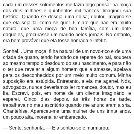
cada um desses sofrimentos me fazia logo pensar na moça
dos dois milhões e quinhentos mil francos. Imaginei sua
história. Quando se deseja uma coisa, doutor, imagina-se
que ela seja tal como se quer. É claro que não era muito
natural que uma moça de boa família, com um dote
daqueles, procurasse um marido pelos jornais. No entanto,
era bem provável que ela fosse honrada e infeliz.
Sonhei... Uma moça, filha natural de um novo-rico e de uma
criada de quarto, tendo herdado de repente do pai, soubera
ao mesmo tempo o desdouro do seu nascimento, e para não
o ter que revelar a algum homem que a amasse, apelava
para os desconhecidos por um meio muito comum. Minha
suposição era estúpida. Entretanto, a ela me agarrei. Nós,
advogados, nunca deveríamos ler romances, doutor, mas eu
lia. Escrevi, pois, em nome de um cliente imaginário, e
esperei. Cinco dias depois, às três horas da tarde,
trabalhava no meu escritório quando me anunciaram a srta.
Chantefrise. Apareceu-me uma mulher de uns trinta anos,
um pouco alta, morena, ar embaraçado.
— Sente, senhorita. — Ela sentou-se e murmurou: