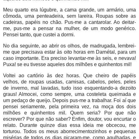
Meu quarto era lúgubre, a cama grande, um armário, uma
cômoda, uma penteadeira, sem lareira. Roupas sobre as
cadeiras, papéis no chão. Pus-me a cantarolar. Ao deitar-
me, pus-me a pensar na mulher, de um modo genérico.
Pensei tanto, que custei a dormi.
No dia seguinte, ao abrir os olhos, de madrugada, lembrei-
me que precisava estar às oito horas em Darnétal, para um
caso importante. Era preciso levantar-me às seis, e nevava!
Puxa! se eu tivesse aqueles dos milhões e quinhentos mil!
Voltei ao cartório às dez horas. Que cheiro de papéis
velhos, de roupas usadas, camisas, cabelos, peles, peles
de inverno, mal lavadas, tudo isso esquentando-a dezoito
graus! Almocei, como sempre, uma costeleta queimada e
um pedaço de queijo. Depois pus-me a trabalhar. Foi aí que
pensei seriamente, pela primeira vez, na moça dos dois
milhões e quinhentos mil. Quem seria? Por que não
escrever? Por que não saber? Enfim, doutor, vou encurtar o
relato. Durante quinze dias essa ideia me obcecou, me
torturou. Todos os meus aborrecimentozinhos e pequenas
misérias de todos os dias picaram-me, como agulhadas, e