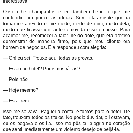
interessava.
Ofereci-lhe champanhe, e eu também bebi, o que me
confundiu um pouco as ideias. Senti claramente que ia
tornar-me atrevido e tive medo, medo de mim, medo dela,
medo que ficasse um tanto comovida e sucumbisse. Para
acalmar-me, recomecei a falar-lhe do dote, que era preciso
demonstrar de maneira firme, pois que meu cliente era
homem de negócios. Ela respondeu com alegria:
— Oh! eu sei. Trouxe aqui todas as provas.
— Estão no hotel? Pode mostrá-las?
— Pois não!
— Hoje mesmo?
— Está bem.
Isso me salvava. Paguei a conta, e fomos para o hotel. De
fato, trouxera todos os títulos. No podia duvidar, ali estavam,
eu os pegava e os lia. Isso me pôs tal alegria no coração
que senti imediatamente um violento desejo de beijá-la.