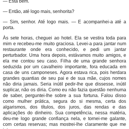
— Está bem.
— Então, até logo mais, senhorita?
— Sim, senhor. Até logo mais. — E acompanhei-a até a
porta.
Às sete horas, cheguei ao hotel. Ela se vestira toda para
mim e recebeu-me muito graciosa. Levei-a para jantar num
restaurante onde era conhecido, e pedi um jantar
perturbador. Uma hora depois, estávamos muito amigos, e
ela me contou seu caso. Filha de uma grande senhora
seduzida por um cavalheiro importante, fora educada em
casa de uns camponeses. Agora estava rica, pois herdara
grandes quantias de seu pai e de sua mãe, cujos nomes
não diria jamais. Seria inútil pedir-lhe que dissesse, inútil
suplicar, não os diria. Como eu não fazia questão nenhuma
de saber, perguntei-lhe sobre a sua fortuna. Falou disso
como mulher prática, segura do si mesma, certa dos
algarismos, dos títulos, dos juros, das rendas e das
aplicações do dinheiro. Sua competência, nessa matéria,
deu-me logo grande confiança nela, e tornei-me galante,
com certas reservas; mas mostrei-lhe claramente que me