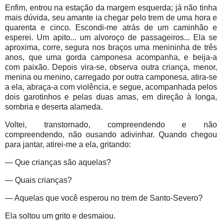
Enfim, entrou na estação da margem esquerda; já não tinha
mais dúvida, seu amante ia chegar pelo trem de uma hora e
quarenta e cinco. Escondi-me atrás de um caminhão e
esperei. Um apito... um alvoroço de passageiros... Ela se
aproxima, corre, segura nos braços uma menininha de três
anos, que uma gorda camponesa acompanha, e beija-a
com paixão. Depois vira-se, observa outra criança, menor,
menina ou menino, carregado por outra camponesa, atira-se
a ela, abraça-a com violência, e segue, acompanhada pelos
dois garotinhos e pelas duas amas, em direção à longa,
sombria e deserta alameda.
Voltei, transtornado, compreendendo e não
compreendendo, não ousando adivinhar. Quando chegou
para jantar, atirei-me a ela, gritando:
— Que crianças são aquelas?
— Quais crianças?
— Aquelas que você esperou no trem de Santo-Severo?
Ela soltou um grito e desmaiou.