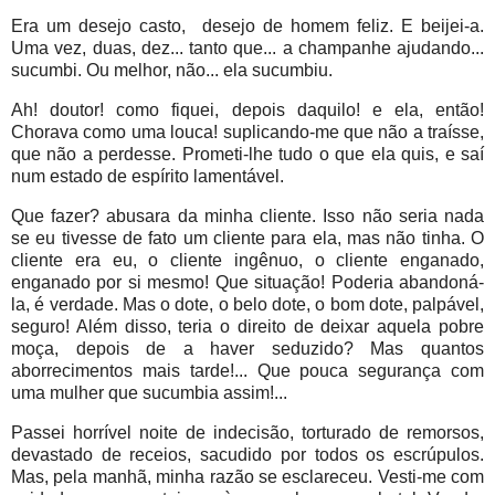
Era um desejo casto, desejo de homem feliz. E beijei-a.
Uma vez, duas, dez... tanto que... a champanhe ajudando...
sucumbi. Ou melhor, não... ela sucumbiu.
Ah! doutor! como fiquei, depois daquilo! e ela, então!
Chorava como uma louca! suplicando-me que não a traísse,
que não a perdesse. Prometi-lhe tudo o que ela quis, e saí
num estado de espírito lamentável.
Que fazer? abusara da minha cliente. Isso não seria nada
se eu tivesse de fato um cliente para ela, mas não tinha. O
cliente era eu, o cliente ingênuo, o cliente enganado,
enganado por si mesmo! Que situação! Poderia abandoná-
la, é verdade. Mas o dote, o belo dote, o bom dote, palpável,
seguro! Além disso, teria o direito de deixar aquela pobre
moça, depois de a haver seduzido? Mas quantos
aborrecimentos mais tarde!... Que pouca segurança com
uma mulher que sucumbia assim!...
Passei horrível noite de indecisão, torturado de remorsos,
devastado de receios, sacudido por todos os escrúpulos.
Mas, pela manhã, minha razão se esclareceu. Vesti-me com