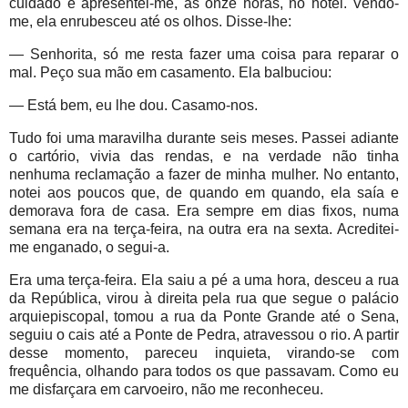
cuidado e apresentei-me, às onze horas, no hotel. Vendo-
me, ela enrubesceu até os olhos. Disse-lhe:
— Senhorita, só me resta fazer uma coisa para reparar o
mal. Peço sua mão em casamento. Ela balbuciou:
— Está bem, eu lhe dou. Casamo-nos.
Tudo foi uma maravilha durante seis meses. Passei adiante
o cartório, vivia das rendas, e na verdade não tinha
nenhuma reclamação a fazer de minha mulher. No entanto,
notei aos poucos que, de quando em quando, ela saía e
demorava fora de casa. Era sempre em dias fixos, numa
semana era na terça-feira, na outra era na sexta. Acreditei-
me enganado, o segui-a.
Era uma terça-feira. Ela saiu a pé a uma hora, desceu a rua
da República, virou à direita pela rua que segue o palácio
arquiepiscopal, tomou a rua da Ponte Grande até o Sena,
seguiu o cais até a Ponte de Pedra, atravessou o rio. A partir
desse momento, pareceu inquieta, virando-se com
frequência, olhando para todos os que passavam. Como eu
me disfarçara em carvoeiro, não me reconheceu.