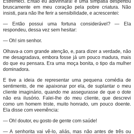
Estremeci. Então eu adivinhara! e uma simpatia despertou
bruscamente em meu coração pela pobre criatura. Não
insisti, para não lhe ferir a sensibilidade, e acrescentei:
— Então possui uma fortuna considerável? — Ela
respondeu, dessa vez sem hesitar:
— Oh! sim senhor.
Olhava-a com grande atenção, e, para dizer a verdade, não
me desagradava, embora fosse já um pouco madura, mais
do que eu pensara. Era uma moça bonita, o tipo da mulher
dominadora.
E tive a ideia de representar uma pequena comédia de
sentimento, de me apaixonar por ela, de suplantar o meu
cliente imaginário, quando me assegurasse de que o dote
não era ilusório. Falei-lhe do meu cliente, que descrevi
como um homem triste, muito honrado, um pouco doente.
Ela disse com veemência:
— Oh! doutor, eu gosto de gente com saúde!
— A senhorita vai vê-lo, aliás, mas não antes de três ou