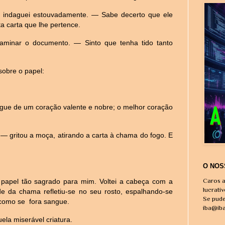
 indaguei estouvadamente. — Sabe decerto que ele
a carta que lhe pertence.
aminar o documento. — Sinto que tenha tido tanto
obre o papel:
ue de um coração valente e nobre; o melhor coração
— gritou a moça, atirando a carta à chama do fogo. E
O NOS
Caros a
le papel tão sagrado para mim. Voltei a cabeça com a
lucrati
de da chama refletiu-se no seu rosto, espalhando-se
Se pude
 como se fora sangue.
iba@ib
ela miserável criatura.