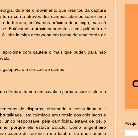
Geórgia, durante o movimento que resultou da captura
de terra corria através dos campos abertos sobre uma
o do terreno, estávamos próximo do inimigo, mas só
sse. Estávamos aproximadamente a um quilômetro e
. A linha inimiga achava-se em forma de uma corda de
e aproxime com cautela o mais que puder, para não
avalo.
e galopava em direção ao campo!
 cérebro, tomou um cavalo e partiu a correr; ele e o
entenas de disparos, obrigando a nossa linha a ir
brutalidade. Isto culminou em tiroteio dos dois lados e
o, único responsável pela carnificina, estava de pé, o
Pesqui
vinhei porque ele estava parado. Como engenheiro
 leve exame do terreno e me lembrei do que naquele