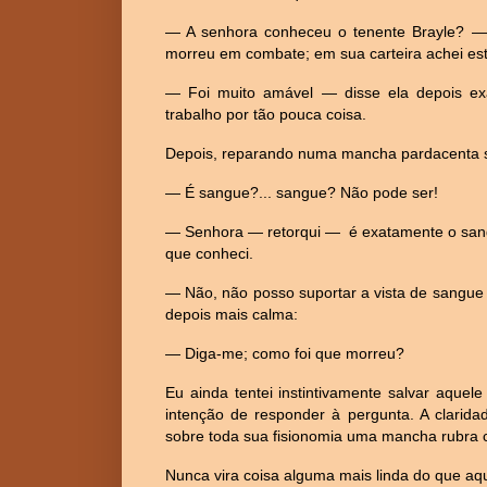
— A senhora conheceu o tenente Brayle? —
morreu em combate; em sua carteira achei est
— Foi muito amável — disse ela depois ex
trabalho por tão pouca coisa.
Depois, reparando numa mancha pardacenta s
— É sangue?... sangue? Não pode ser!
— Senhora — retorqui — é exatamente o sang
que conheci.
— Não, não posso suportar a vista de sangue 
depois mais calma:
— Diga-me; como foi que morreu?
Eu ainda tentei instintivamente salvar aque
intenção de responder à pergunta. A clarida
sobre toda sua fisionomia uma mancha rubra
Nunca vira coisa alguma mais linda do que aqu