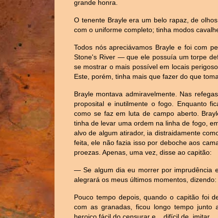
grande honra.
O tenente Brayle era um belo rapaz, de olho
com o uniforme completo; tinha modos cavalh
Todos nós apreciávamos Brayle e foi com p
Stone's River — que ele possuía um torpe de
se mostrar o mais possível em locais perigos
Este, porém, tinha mais que fazer do que tom
Brayle montava admiravelmente. Nas refegas,
proposital e inutilmente o fogo. Enquanto f
como se faz em luta de campo aberto. Bray
tinha de levar uma ordem na linha de fogo, em
alvo de algum atirador, ia distraidamente como
feita, ele não fazia isso por deboche aos ca
proezas. Apenas, uma vez, disse ao capitão:
— Se algum dia eu morrer por imprudência e
alegrará os meus últimos momentos, dizendo:
Pouco tempo depois, quando o capitão foi d
com as granadas, ficou longo tempo junto 
heroico fácil do censurar e... difícil de imitar...