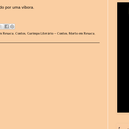
do por uma víbora.
em Resaca
,
Contos
,
Garimpo Literário – Contos
,
Morto em Resaca
,