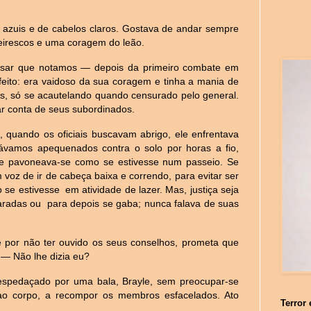
s azuis e de cabelos claros. Gostava de andar sempre
eirescos e uma coragem do leão.
esar que notamos — depois da primeiro combate em
feito: era vaidoso da sua coragem e tinha a mania de
os, só se acautelando quando censurado pelo general.
ar conta de seus subordinados.
 quando os oficiais buscavam abrigo, ele enfrentava
icávamos apequenados contra o solo por horas a fio,
le pavoneava-se como se estivesse num passeio. Se
 voz de ir de cabeça baixa e correndo, para evitar ser
 se estivesse em atividade de lazer. Mas, justiça seja
maradas ou para depois se gaba; nunca falava de suas
 por não ter ouvido os seus conselhos, prometa que
 — Não lhe dizia eu?
espedaçado por uma bala, Brayle, sem preocupar-se
ao corpo, a recompor os membros esfacelados. Ato
Terror 