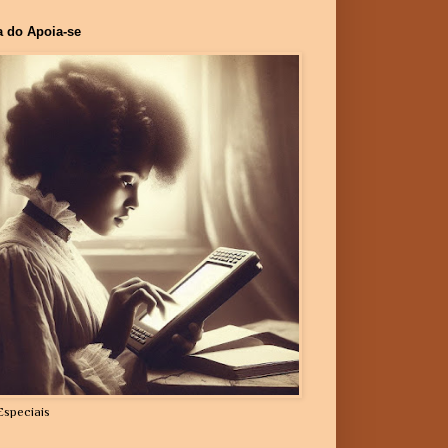
a do Apoia-se
Especiais