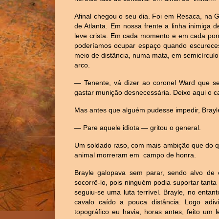
Afinal chegou o seu dia. Foi em Resaca, na 
de Atlanta. Em nossa frente a linha inimiga 
leve crista. Em cada momento e em cada pont
poderíamos ocupar espaço quando escurece
meio de distância, numa mata, em semicírculo
arco.
— Tenente, vá dizer ao coronel Ward que s
gastar munição desnecessária. Deixo aqui o c
Mas antes que alguém pudesse impedir, Brayl
— Pare aquele idiota — gritou o general.
Um soldado raso, com mais ambição que do que
animal morreram em campo de honra.
Brayle galopava sem parar, sendo alvo de c
socorrê-lo, pois ninguém podia suportar tanta 
seguiu-se uma luta terrível. Brayle, no entant
cavalo caído a pouca distância. Logo adi
topográfico eu havia, horas antes, feito um