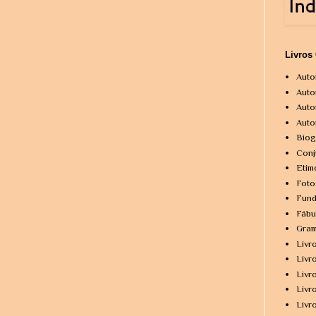
Livros
Auto
Auto
Auto
Auto
Biog
Conj
Etim
Foto
Fund
Fábu
Gram
Livr
Livr
Livr
Livr
Livr