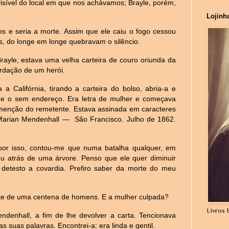
isível do local em que nos achávamos; Brayle, porém,
Lojinh
os e seria a morte. Assim que ele caiu o fogo cessou
s, do longe em longe quebravam o silêncio.
rayle, estava uma velha carteira de couro oriunda da
rdação de um herói.
Califórnia, tirando a carteira do bolso, abria-a e
pe o sem endereço. Era letra de mulher e começava
menção do remetente. Estava assinada em caracteres
 Marian Mendenhall — São Francisco. Julho de 1862.
por isso, contou-me que numa batalha qualquer, em
deu atrás de uma árvore. Penso que ele quer diminuir
detesto a covardia. Prefiro saber da morte do meu
te de uma centena de homens. E a mulher culpada?
Livros 
denhall, a fim de lhe devolver a carta. Tencionava
s suas palavras. Encontrei-a: era linda e gentil.