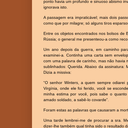
ponto havia um profundo e sinuoso abismo inv
ignorava isto.
A passagem era impraticável; mais dois pass
como que por milagre; só alguns tiros esparso
Entre os objetos encontrados nos bolsos de B
Rússia; o general me presenteou-a como reco
Um ano depois da guerra, em caminho para a 
examinei-a. Continha uma carta sem envelo
com uma palavra de carinho, mas não havia 
sublinhados: Querida. Abaixo da assinatura:
Dizia a missiva:
“O senhor Winters, a quem sempre odiarei 
Virgínia, onde ele foi ferido, você se escon
minha estima por você, pois sabe o quanto 
amado soldado, a sabê-lo covarde”.
Foram estas as palavras que causaram a mor
Uma tarde lembrei-me de procurar a sra. Men
dizer-lhe também qual tinha sido o resultado da