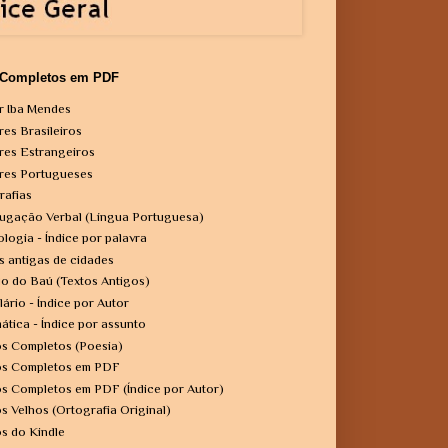
 Completos em PDF
r Iba Mendes
res Brasileiros
res Estrangeiros
res Portugueses
rafias
ugação Verbal (Língua Portuguesa)
ologia - Índice por palavra
s antigas de cidades
o do Baú (Textos Antigos)
lário - Índice por Autor
ática - Índice por assunto
os Completos (Poesia)
os Completos em PDF
os Completos em PDF (Índice por Autor)
os Velhos (Ortografia Original)
os do Kindle