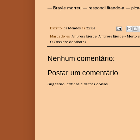
— BrayIe morreu — respondi fitando-a — pica
Escrito
Iba Mendes
às
22:04
Marcadores:
Ambrose Bierce
,
Ambrose Bierce - Morto 
O Cuspidor de Víboras
Nenhum comentário:
Postar um comentário
Sugestão, críticas e outras coisas...