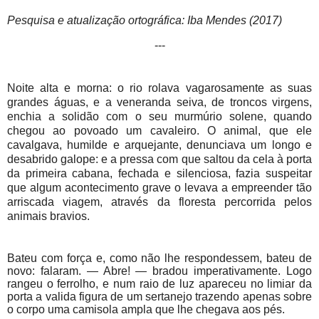
Pesquisa e atualização ortográfica: Iba Mendes (2017)
---
Noite alta e morna: o rio rolava vagarosamente as suas
grandes águas, e a veneranda seiva, de troncos virgens,
enchia a solidão com o seu murmúrio solene, quando
chegou ao povoado um cavaleiro. O animal, que ele
cavalgava, humilde e arquejante, denunciava um longo e
desabrido galope: e a pressa com que saltou da cela à porta
da primeira cabana, fechada e silenciosa, fazia suspeitar
que algum acontecimento grave o levava a empreender tão
arriscada viagem, através da floresta percorrida pelos
animais bravios.
Bateu com força e, como não lhe respondessem, bateu de
novo: falaram. — Abre! — bradou imperativamente. Logo
rangeu o ferrolho, e num raio de luz apareceu no limiar da
porta a valida figura de um sertanejo trazendo apenas sobre
o corpo uma camisola ampla que lhe chegava aos pés.