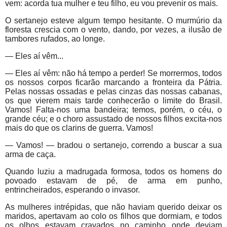
vem: acorda tua mulher e teu filho, eu vou prevenir os mais.
O sertanejo esteve algum tempo hesitante. O murmúrio da
floresta crescia com o vento, dando, por vezes, a ilusão de
tambores rufados, ao longe.
— Eles aí vêm...
— Eles aí vêm: não há tempo a perder! Se morrermos, todos
os nossos corpos ficarão marcando a fronteira da Pátria.
Pelas nossas ossadas e pelas cinzas das nossas cabanas,
os que vierem mais tarde conhecerão o limite do Brasil.
Vamos! Falta-nos uma bandeira; temos, porém, o céu, o
grande céu; e o choro assustado de nossos filhos excita-nos
mais do que os clarins de guerra. Vamos!
— Vamos! — bradou o sertanejo, correndo a buscar a sua
arma de caça.
Quando luziu a madrugada formosa, todos os homens do
povoado estavam de pé, de arma em punho,
entrincheirados, esperando o invasor.
As mulheres intrépidas, que não haviam querido deixar os
maridos, apertavam ao colo os filhos que dormiam, e todos
os olhos estavam cravados no caminho onde deviam