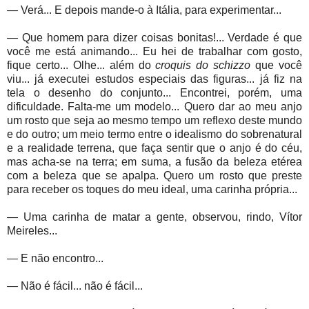
— Verá... E depois mande-o à Itália, para experimentar...
— Que homem para dizer coisas bonitas!... Verdade é que
você me está animando... Eu hei de trabalhar com gosto,
fique certo... Olhe... além do
croquis do
schizzo
que você
viu... já executei estudos especiais das figuras... já fiz na
tela o desenho do conjunto... Encontrei, porém, uma
dificuldade. Falta-me um modelo... Quero dar ao meu anjo
um rosto que seja ao mesmo tempo um reflexo deste mundo
e do outro; um meio termo entre o idealismo do sobrenatural
e a realidade terrena, que faça sentir que o anjo é do céu,
mas acha-se na terra; em suma, a fusão da beleza etérea
com a beleza que se apalpa. Quero um rosto que preste
para receber os toques do meu ideal, uma carinha própria...
— Uma carinha de matar a gente, observou, rindo, Vítor
Meireles...
— E não encontro...
— Não é fácil... não é fácil...