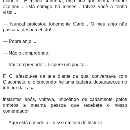
modelo... É minha sobrinha, uma órfã que minha mulher
acolheu... Está comigo há meses... Talvez você a tenha
visto...
— Nunca! protestou fortemente Carlo... O meu anjo não
passaria despercebido!
— Pobre anjo!...
— Não o compreendo...
— Vai compreender... Espere um pouco...
F. C. afastou-se da tela diante da qual conversava com
Giacometo, e, oferecendo-lhe uma cadeira, desapareceu no
interior da casa.
Instantes após, voltava, impelindo delicadamente pelos
ombros a mesma pessoa que recebera o nosso
comendador.
— Aqui está o modelo... disse em tom de tristeza.