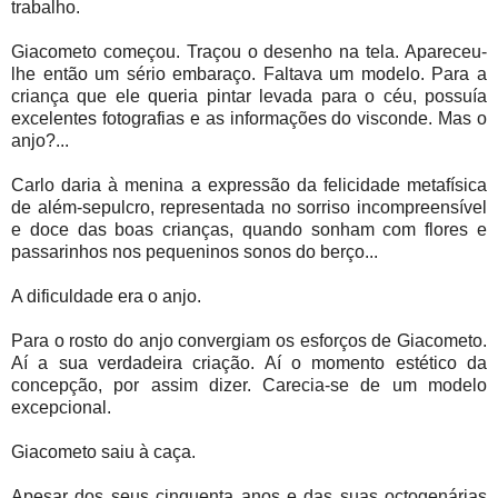
trabalho.
Giacometo começou. Traçou o desenho na tela. Apareceu-
lhe então um sério embaraço. Faltava um modelo. Para a
criança que ele queria pintar levada para o céu, possuía
excelentes fotografias e as informações do visconde. Mas o
anjo?...
Carlo daria à menina a expressão da felicidade metafísica
de além-sepulcro, representada no sorriso incompreensível
e doce das boas crianças, quando sonham com flores e
passarinhos nos pequeninos sonos do berço...
A dificuldade era o anjo.
Para o rosto do anjo convergiam os esforços de Giacometo.
Aí a sua verdadeira criação. Aí o momento estético da
concepção, por assim dizer. Carecia-se de um modelo
excepcional.
Giacometo saiu à caça.
Apesar dos seus cinquenta anos e das suas octogenárias