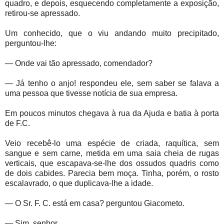
quadro, e depois, esquecendo completamente a exposição,
retirou-se apressado.
Um conhecido, que o viu andando muito precipitado,
perguntou-lhe:
— Onde vai tão apressado, comendador?
— Já tenho o anjo! respondeu ele, sem saber se falava a
uma pessoa que tivesse notícia de sua empresa.
Em poucos minutos chegava à rua da Ajuda e batia à porta
de F.C.
Veio recebê-lo uma espécie de criada, raquítica, sem
sangue e sem carne, metida em uma saia cheia de rugas
verticais, que escapava-se-lhe dos ossudos quadris como
de dois cabides. Parecia bem moça. Tinha, porém, o rosto
escalavrado, o que duplicava-lhe a idade.
— O Sr. F. C. está em casa? perguntou Giacometo.
— Sim, senhor...