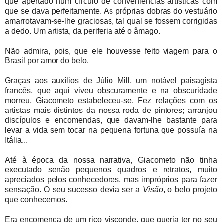
que apertado num círculo de conveniências artísticas com
que se dava perfeitamente. As próprias dobras do vestuário
amarrotavam-se-lhe graciosas, tal qual se fossem corrigidas
a dedo. Um artista, da periferia até o âmago.
Não admira, pois, que ele houvesse feito viagem para o
Brasil por amor do belo.
Graças aos auxílios de Júlio Mill, um notável paisagista
francês, que aqui viveu obscuramente e na obscuridade
morreu, Giacometo estabeleceu-se. Fez relações com os
artistas mais distintos da nossa roda de pintores; arranjou
discípulos e encomendas, que davam-lhe bastante para
levar a vida sem tocar na pequena fortuna que possuía na
Itália...
Até à época da nossa narrativa, Giacometo não tinha
executado senão pequenos quadros e retratos, muito
apreciados pelos conhecedores, mas impróprios para fazer
sensação. O seu sucesso devia ser a
Visão
, o belo projeto
que conhecemos.
Era encomenda de um rico visconde, que queria ter no seu