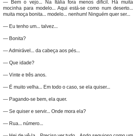
— Bem o vejo... Na Itália fora menos difícil. Há muita
mocinha para modelo... Aqui está-se como num deserto...
muita moça bonita... modelo... nenhum! Ninguém quer ser...
— Eu tenho um... talvez...
— Bonita?
— Admirável... da cabeça aos pés...
— Que idade?
— Vinte e três anos.
— É muito velha... Em todo o caso, se ela quiser...
— Pagando-se bem, ela quer.
— Se quiser e servir... Onde mora ela?
— Rua... número...
— Hei de vê-la... Preciso ver tudo... Ando sequioso como um