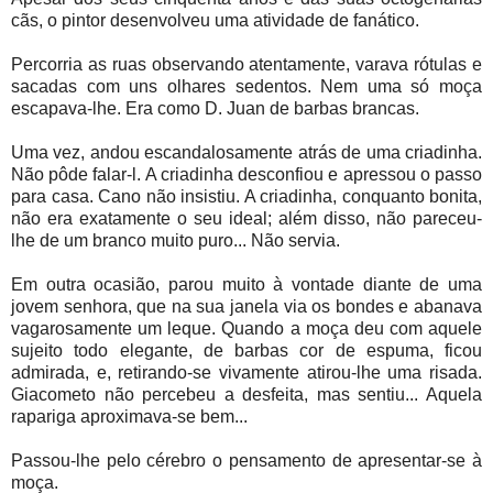
cãs, o pintor desenvolveu uma atividade de fanático.
Percorria as ruas observando atentamente, varava rótulas e
sacadas com uns olhares sedentos. Nem uma só moça
escapava-lhe. Era como D. Juan de barbas brancas.
Uma vez, andou escandalosamente atrás de uma criadinha.
Não pôde falar-l. A criadinha desconfiou e apressou o passo
para casa. Cano não insistiu. A criadinha, conquanto bonita,
não era exatamente o seu ideal; além disso, não pareceu-
lhe de um branco muito puro... Não servia.
Em outra ocasião, parou muito à vontade diante de uma
jovem senhora, que na sua janela via os bondes e abanava
vagarosamente um leque. Quando a moça deu com aquele
sujeito todo elegante, de barbas cor de espuma, ficou
admirada, e, retirando-se vivamente atirou-lhe uma risada.
Giacometo não percebeu a desfeita, mas sentiu... Aquela
rapariga aproximava-se bem...
Passou-lhe pelo cérebro o pensamento de apresentar-se à
moça.