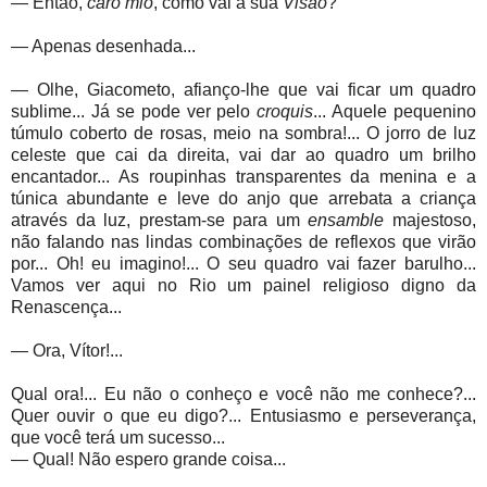
— Então,
caro mio
, como vai a sua
Visão
?
— Apenas desenhada...
— Olhe, Giacometo, afianço-lhe que vai ficar um quadro
sublime... Já se pode ver pelo
croquis
... Aquele pequenino
túmulo coberto de rosas, meio na sombra!... O jorro de luz
celeste que cai da direita, vai dar ao quadro um brilho
encantador... As roupinhas transparentes da menina e a
túnica abundante e leve do anjo que arrebata a criança
através da luz, prestam-se para um
ensamble
majestoso,
não falando nas lindas combinações de reflexos que virão
por... Oh! eu imagino!... O seu quadro vai fazer barulho...
Vamos ver aqui no Rio um painel religioso digno da
Renascença...
— Ora, Vítor!...
Qual ora!... Eu não o conheço e você não me conhece?...
Quer ouvir o que eu digo?... Entusiasmo e perseverança,
que você terá um sucesso...
— Qual! Não espero grande coisa...