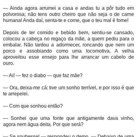
— Ainda agora arrumei a casa e andas tu a pôr tudo em
polvorosa; não tens outro cheiro que não seja o de carne
humana! Anda daí, senta-te e come, que o teu mal é fome!
Depois de ter comido e bebido bem, sentiu-se cansado,
colocou a cabeça no regaço da mãe, a quem pediu para o
embalar. Não tardou a adormecer, roncando que nem um
porco e assobiando como uma locomotiva. A velha
aproveitou esse ensejo para lhe arrancar um cabelo de
ouro.
— Ai! — fez o diabo — que faz mãe?
— Ora, deixa-me cá: tive um sonho terrível, e por isso é que
te arrepelei.
— Com que sonhou então?
— Sonhei que uma fonte que antigamente dava vinho,
agora nem água deita. Por que será?
— Se soubesse! — respondeu o demo. — Debaixo de uma