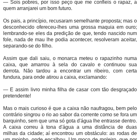
— Sois pobres, por isso peço que me confieis o rapaz, a
quem arranjarei um bom futuro.
Os pais, a princípio, recusaram semelhante proposta; mas o
desconhecido ofereceu-lhes uma grossa maquia em ouro;
lembrando-se eles da predição de que, tendo nascido num
fole, nada de mau lhe podia acontecer, resolveram aceitar,
separando-se do filho.
Assim que dali saiu, o monarca meteu o rapazinho numa
caixa, que amarrou à sela do cavalo e continuou sua
derrota. Não tardou a encontrar um ribeiro, com certa
fundura, para onde atirou a caixa, exclamando:
— E assim livro minha filha de casar com tão desgraçado
pretendente!
Mas o mais curioso é que a caixa não naufragou, bem pelo
contrário singrou o rio ao sabor da corrente como se fora um
barquinho, sem que uma só gota d'água lhe entrasse dentro.
A caixa correu à tona d'água a uma distância de duas
milhas da cidade; aí encontrou um obstáculo: as rodas de
um moinho, onde encalhou. Um moço de moleiro, que por