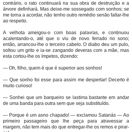
contrário, o rato continuará na sua obra de destruição e a
árvore definhará. Mas deixe-me sossegado com sonhos; se
me torna a acordar, não tenho outro remédio senão faltar-lhe
ao respeito.
A velhota ameigou-o com boas palavras, e continuou
acalentando-o, até que o viu de novo ferrado no sono;
então, arrancou-lhe o terceiro cabelo. O diabo deu um pulo,
soltou um grito e ia-se zangando deveras com a mãe, mas
esta cortou-lhe os ímpetos, dizendo:
— Oh, filho, quem é que é superior aos sonhos!
— Que sonho foi esse para assim me despertar! Decerto é
muito curioso!
— Sonhei que um barqueiro se lastima bastante em andar
de uma banda para outra sem que seja substituído.
— Porque é um asno chapado! — exclamou Satanás — Ao
primeiro passageiro que lhe peça para atravessar a
margem, não tem mais do que entregar-lhe os remos e pirar-