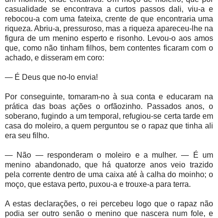
casualidade se encontrava a curtos passos dali, viu-a e
rebocou-a com uma fateixa, crente de que encontraria uma
riqueza. Abriu-a, pressuroso, mas a riqueza apareceu-lhe na
figura de um menino esperto e risonho. Levou-o aos amos
que, como não tinham filhos, bem contentes ficaram com o
achado, e disseram em coro:
— É Deus que no-lo envia!
Por conseguinte, tomaram-no à sua conta e educaram na
prática das boas ações o orfãozinho. Passados anos, o
soberano, fugindo a um temporal, refugiou-se certa tarde em
casa do moleiro, a quem perguntou se o rapaz que tinha ali
era seu filho.
— Não — responderam o moleiro e a mulher. — É um
menino abandonado, que há quatorze anos veio trazido
pela corrente dentro de uma caixa até à calha do moinho; o
moço, que estava perto, puxou-a e trouxe-a para terra.
A estas declarações, o rei percebeu logo que o rapaz não
podia ser outro senão o menino que nascera num fole, e