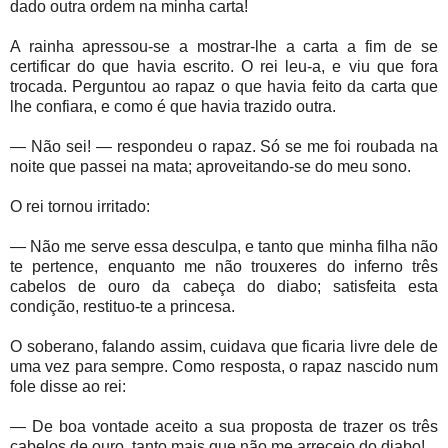
dado outra ordem na minha carta!
A rainha apressou-se a mostrar-lhe a carta a fim de se
certificar do que havia escrito. O rei leu-a, e viu que fora
trocada. Perguntou ao rapaz o que havia feito da carta que
lhe confiara, e como é que havia trazido outra.
— Não sei! — respondeu o rapaz. Só se me foi roubada na
noite que passei na mata; aproveitando-se do meu sono.
O rei tornou irritado:
— Não me serve essa desculpa, e tanto que minha filha não
te pertence, enquanto me não trouxeres do inferno três
cabelos de ouro da cabeça do diabo; satisfeita esta
condição, restituo-te a princesa.
O soberano, falando assim, cuidava que ficaria livre dele de
uma vez para sempre. Como resposta, o rapaz nascido num
fole disse ao rei:
— De boa vontade aceito a sua proposta de trazer os três
cabelos de ouro, tanto mais que não me arreceio do diabo!