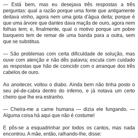
— Está bem, mas eu desejava três respostas a três
perguntas: qual a razão porque uma fonte que antigamente
deitava vinho, agora nem uma gota d'água deita; porque é
que uma árvore que dantes dava maçãs de ouro, agora nem
folhas tem; e, finalmente, qual o motivo porque um pobre
barqueiro tem de remar de uma banda para a outra, sem
que se substitua.
— São problemas com certa dificuldade de solução, mas
ouve com atenção e não dês palavra; escuta com cuidado
as respostas que hão de coincidir com o arranque dos três
cabelos de ouro.
Ao anoitecer, voltou o diabo. Ainda bem não tinha posto o
seu pé-de-cabra dentro do inferno, e já notava um certo
cheiro que lhe era estranho.
— Cheira-me a carne humana — dizia ele fungando. —
Alguma coisa há aqui que não é costume!
E pôs-se a esquadrinhar por todos os cantos, mas nada
encontrou. A mãe, então, ralhando-lhe, disse: