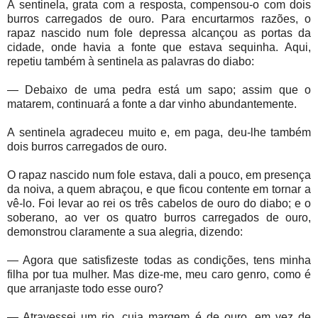
A sentinela, grata com a resposta, compensou-o com dois
burros carregados de ouro. Para encurtarmos razões, o
rapaz nascido num fole depressa alcançou as portas da
cidade, onde havia a fonte que estava sequinha. Aqui,
repetiu também à sentinela as palavras do diabo:
— Debaixo de uma pedra está um sapo; assim que o
matarem, continuará a fonte a dar vinho abundantemente.
A sentinela agradeceu muito e, em paga, deu-lhe também
dois burros carregados de ouro.
O rapaz nascido num fole estava, dali a pouco, em presença
da noiva, a quem abraçou, e que ficou contente em tornar a
vê-lo. Foi levar ao rei os três cabelos de ouro do diabo; e o
soberano, ao ver os quatro burros carregados de ouro,
demonstrou claramente a sua alegria, dizendo:
— Agora que satisfizeste todas as condições, tens minha
filha por tua mulher. Mas dize-me, meu caro genro, como é
que arranjaste todo esse ouro?
— Atravessei um rio, cuja margem é de ouro, em vez de