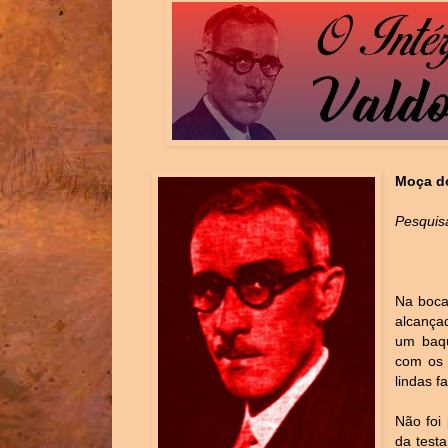
Moça d
Pesquisa
Na boca
alcança
um baqu
com os 
lindas f
Não foi
da testa