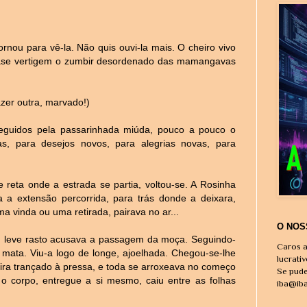
rnou para vê-la. Não quis ouvi-la mais. O cheiro vivo
uase vertigem o zumbir desordenado das mamangavas
zer outra, marvado!)
eguidos pela passarinhada miúda, pouco a pouco o
s, para desejos novos, para alegrias novas, para
 reta onde a estrada se partia, voltou-se. A Rosinha
 a extensão percorrida, para trás donde a deixara,
a vinda ou uma retirada, pairava no ar...
O NOS
m leve rasto acusava a passagem da moça. Seguindo-
Caros a
 mata. Viu-a logo de longe, ajoelhada. Chegou-se-lhe
lucrati
bira trançado à pressa, e toda se arroxeava no começo
Se pude
o corpo, entregue a si mesmo, caiu entre as folhas
iba@ib