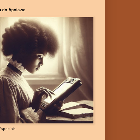
a do Apoia-se
Especiais