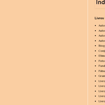
Livros
Auto
Auto
Auto
Auto
Biog
Conj
Etim
Foto
Fund
Fábu
Gram
Livr
Livr
Livr
Livr
Livr