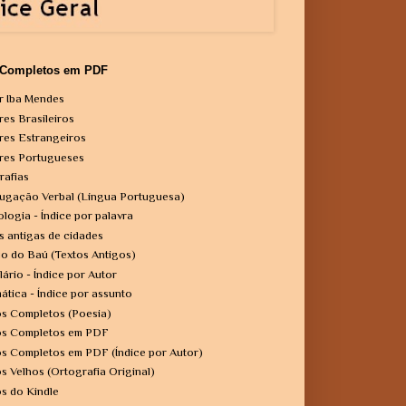
 Completos em PDF
r Iba Mendes
res Brasileiros
res Estrangeiros
res Portugueses
rafias
ugação Verbal (Língua Portuguesa)
ologia - Índice por palavra
s antigas de cidades
o do Baú (Textos Antigos)
lário - Índice por Autor
ática - Índice por assunto
os Completos (Poesia)
os Completos em PDF
os Completos em PDF (Índice por Autor)
os Velhos (Ortografia Original)
os do Kindle