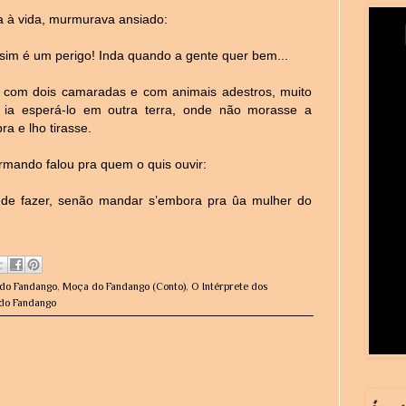
-a à vida, murmurava ansiado:
im é um perigo! Inda quando a gente quer bem...
o e com dois camaradas e com animais adestros, muito
 ia esperá-lo em outra terra, onde não morasse a
ra e lho tirasse.
rmando falou pra quem o quis ouvir:
e fazer, senão mandar s’embora pra ûa mulher do
do Fandango
,
Moça do Fandango (Conto)
,
O Intérprete dos
 do Fandango