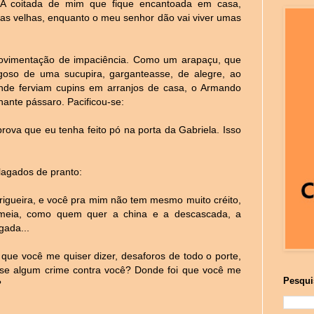
A coitada de mim que fique encantoada em casa,
as velhas, enquanto o meu senhor dão vai viver umas
ovimentação de impaciência. Como um arapaçu, que
ugoso de uma sucupira, garganteasse, de alegre, ao
onde ferviam cupins em arranjos de casa, o Armando
ante pássaro. Pacificou-se:
ova que eu tenha feito pó na porta da Gabriela. Isso
lagados de pranto:
rigueira, e você pra mim não tem mesmo muito créito,
 meia, como quem quer a china e a descascada, a
gada...
que você me quiser dizer, desaforos de todo o porte,
sse algum crime contra você? Donde foi que você me
Pesqui
?