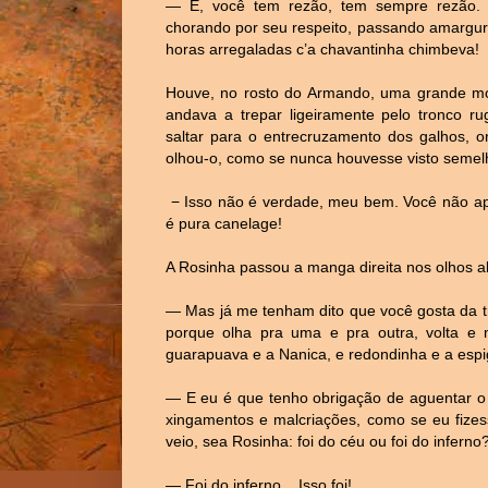
— É, você tem rezão, tem sempre rezão. 
chorando por seu respeito, passando amargur
horas arregaladas c’a chavantinha chimbeva!
Houve, no rosto do Armando, uma grande m
andava a trepar ligeiramente pelo tronco r
saltar para o entrecruzamento dos galhos, 
olhou-o, como se nunca houvesse visto semelh
− Isso não é verdade, meu bem. Você não apr
é pura canelage!
A Rosinha passou a manga direita nos olhos a
— Mas já me tenham dito que você gosta da t
porque olha pra uma e pra outra, volta e
guarapuava e a Nanica, e redondinha e a espi
— E eu é que tenho obrigação de aguentar o 
xingamentos e malcriações, como se eu fize
veio, sea Rosinha: foi do céu ou foi do inferno
— Foi do inferno... Isso foi!