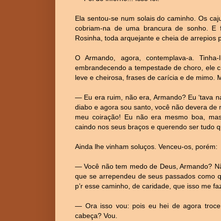
Ela sentou-se num solais do caminho. Os cajue
cobriam-na de uma brancura de sonho. E fo
Rosinha, toda arquejante e cheia de arrepios
O Armando, agora, contemplava-a. Tinha
embrandecendo a tempestade de choro, ele 
leve e cheirosa, frases de carícia e de mimo.
— Eu era ruim, não era, Armando? Eu ‘tava na
diabo e agora sou santo, você não devera de 
meu coiração! Eu não era mesmo boa, mas 
caindo nos seus braços e querendo ser tudo q
Ainda lhe vinham soluços. Venceu-os, porém:
— Você não tem medo de Deus, Armando? Não 
que se arrependeu de seus passados como q
p’r esse caminho, de caridade, que isso me f
— Ora isso vou: pois eu hei de agora tro
cabeça? Vou.