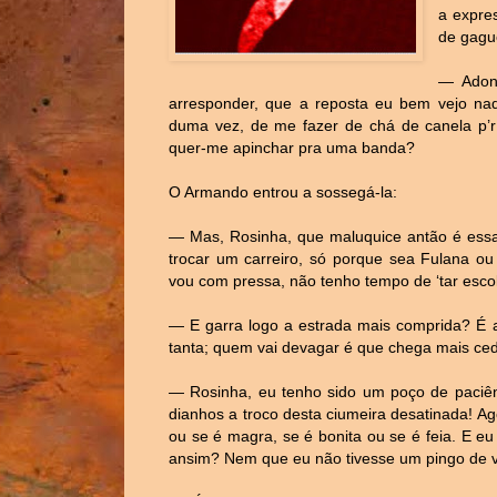
a expres
de gague
— Adond
arresponder, que a reposta eu bem vejo naqu
duma vez, de me fazer de chá de canela p’
quer-me apinchar pra uma banda?
O Armando entrou a sossegá-la:
— Mas, Rosinha, que maluquice antão é essa
trocar um carreiro, só porque sea Fulana ou
vou com pressa, não tenho tempo de ‘tar esco
— E garra logo a estrada mais comprida? É a
tanta; quem vai devagar é que chega mais ce
— Rosinha, eu tenho sido um poço de paciên
dianhos a troco desta ciumeira desatinada! A
ou se é magra, se é bonita ou se é feia. E e
ansim? Nem que eu não tivesse um pingo de v