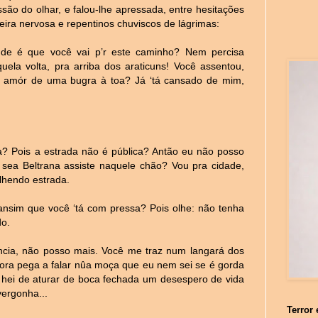
são do olhar, e falou-lhe apressada, entre hesitações
ira nervosa e repentinos chuviscos de lágrimas:
e é que você vai p’r este caminho? Nem percisa
ela volta, pra arriba dos araticuns! Você assentou,
r amór de uma bugra à toa? Já ‘tá cansado de mim,
? Pois a estrada não é pública? Antão eu não posso
 sea Beltrana assiste naquele chão? Vou pra cidade,
lhendo estrada.
nsim que você ‘tá com pressa? Pois olhe: não tenha
do.
cia, não posso mais. Você me traz num langará dos
gora pega a falar nûa moça que eu nem sei se é gorda
u hei de aturar de boca fechada um desespero de vida
ergonha...
Terror 