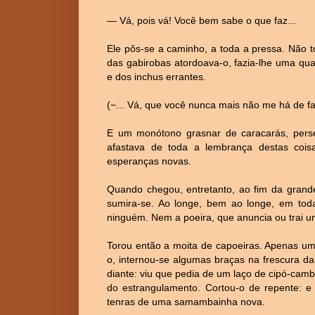
— Vá, pois vá! Você bem sabe o que faz...
Ele pôs-se a caminho, a toda a pressa. Não to
das gabirobas atordoava-o, fazia-lhe uma q
e dos inchus errantes.
(−... Vá, que você nunca mais não me há de fa
E um monótono grasnar de caracarás, pers
afastava de toda a lembrança destas coisa
esperanças novas.
Quando chegou, entretanto, ao fim da grande
sumira-se. Ao longe, bem ao longe, em toda
ninguém. Nem a poeira, que anuncia ou trai um
Torou então a moita de capoeiras. Apenas u
o, internou-se algumas braças na frescura da
diante: viu que pedia de um laço de cipó-cam
do estrangulamento. Cortou-o de repente: e 
tenras de uma samambainha nova.