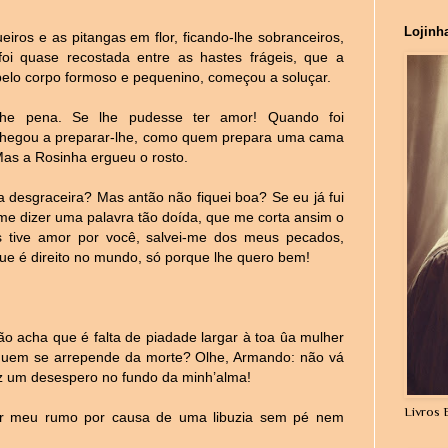
Lojinh
iros e as pitangas em flor, ficando-lhe sobranceiros,
i quase recostada entre as hastes frágeis, que a
 pelo corpo formoso e pequenino, começou a soluçar.
-lhe pena. Se lhe pudesse ter amor! Quando foi
chegou a preparar-lhe, como quem prepara uma cama
 Mas a Rosinha ergueu o rosto.
 desgraceira? Mas antão não fiquei boa? Se eu já fui
me dizer uma palavra tão doída, que me corta ansim o
tive amor por você, salvei-me dos meus pecados,
ue é direito no mundo, só porque lhe quero bem!
acha que é falta de piadade largar à toa ûa mulher
uem se arrepende da morte? Olhe, Armando: não vá
az um desespero no fundo da minh’alma!
Livros 
cer meu rumo por causa de uma libuzia sem pé nem