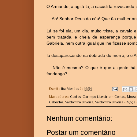
O Armando, a agitá-la, a sacudi-la revocando
— Ah! Senhor Deus do céu! Que ûa mulher ans
Lá se foi ela, um dia, muito triste, a caval
bem tratada, e cheia de esperança porque
Gabriela, nem outra igual que lhe fizesse somb
Ia desaparecendo na dobrada do morro, e o A
— Não é mesmo? O que é que a gente há d
fandango?
Escrito
Iba Mendes
às
16:34
Marcadores:
Contos
,
Garimpo Literário – Contos
,
Moça 
Caboclos
,
Valdomiro Silveira
,
Valdomiro Silveira - Moça
Nenhum comentário:
Postar um comentário