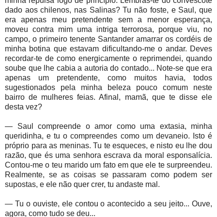
minha repulsa logo de princípio. Lembras-te do convescote
dado aos chilenos, nas Salinas? Tu não foste, e Saul, que
era apenas meu pretendente sem a menor esperança,
moveu contra mim uma intriga terrorosa, porque viu, no
campo, o primeiro tenente Santander amarrar os cordéis de
minha botina que estavam dificultando-me o andar. Deves
recordar-te de como energicamente o reprimendei, quando
soube que lhe cabia a autoria do contado... Note-se que era
apenas um pretendente, como muitos havia, todos
sugestionados pela minha beleza pouco comum neste
bairro de mulheres feias. Afinal, mamã, que te disse ele
desta vez?
— Saul compreende o amor como uma extasia, minha
queridinha, e tu o compreendes como um devaneio. Isto é
próprio para as meninas. Tu te esqueces, e nisto eu lhe dou
razão, que és uma senhora escrava da moral esponsalícia.
Contou-me o teu marido um fato em que ele te surpreendeu.
Realmente, se as coisas se passaram como podem ser
supostas, e ele não quer crer, tu andaste mal.
— Tu o ouviste, ele contou o acontecido a seu jeito... Ouve,
agora, como tudo se deu...