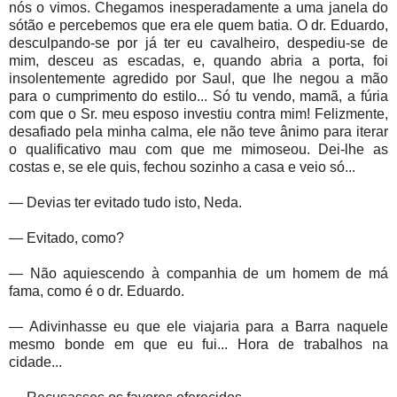
nós o vimos. Chegamos inesperadamente a uma janela do
sótão e percebemos que era ele quem batia. O dr. Eduardo,
desculpando-se por já ter eu cavalheiro, despediu-se de
mim, desceu as escadas, e, quando abria a porta, foi
insolentemente agredido por Saul, que lhe negou a mão
para o cumprimento do estilo... Só tu vendo, mamã, a fúria
com que o Sr. meu esposo investiu contra mim! Felizmente,
desafiado pela minha calma, ele não teve ânimo para iterar
o qualificativo mau com que me mimoseou. Dei-lhe as
costas e, se ele quis, fechou sozinho a casa e veio só...
— Devias ter evitado tudo isto, Neda.
— Evitado, como?
— Não aquiescendo à companhia de um homem de má
fama, como é o dr. Eduardo.
— Adivinhasse eu que ele viajaria para a Barra naquele
mesmo bonde em que eu fui... Hora de trabalhos na
cidade...