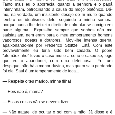
Tanto mais eu o aborrecia, quanto a senhora e o papá
intervinham, patrocinando a causa do moço platônico. Dá-
me, na verdade, um insistente desejo de rir muito quando
lembro os idealismos dele, seguindo a minha sombra,
porque nunca lhe deixei o direito de enfrentar-se comigo em
parte alguma... Expus-lhe sempre que sonhos não me
satisfaziam, nem eram para o meu temperamento homens
vaporosos, poetas e doutores... Movi-lhe intensa guerra,
apaixonando-me por Frederico Stöltze. Está! Com este
provavelmente eu teria sido bem casada. O pobre
“alemãozinho” levou o caso muito a serio e casou-se, logo
que eu o abandonei, com uma defeituosa... Foi um
despique, não há a menor dúvida, mas quem saiu perdendo
foi ele. Saul é um temperamento de foca...
— Respeita o teu marido, minha filha!
— Pois não é, mamã?
— Essas coisas não se devem dizer...
— Não tratarei de ocultar o sol com a mão. Já disse e é