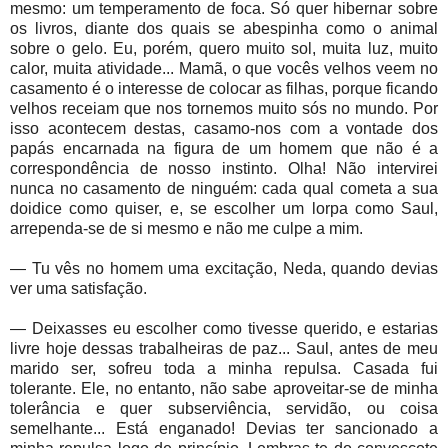
mesmo: um temperamento de foca. Só quer hibernar sobre
os livros, diante dos quais se abespinha como o animal
sobre o gelo. Eu, porém, quero muito sol, muita luz, muito
calor, muita atividade... Mamã, o que vocês velhos veem no
casamento é o interesse de colocar as filhas, porque ficando
velhos receiam que nos tornemos muito sós no mundo. Por
isso acontecem destas, casamo-nos com a vontade dos
papás encarnada na figura de um homem que não é a
correspondência de nosso instinto. Olha! Não intervirei
nunca no casamento de ninguém: cada qual cometa a sua
doidice como quiser, e, se escolher um lorpa como Saul,
arrependa-se de si mesmo e não me culpe a mim.
— Tu vês no homem uma excitação, Neda, quando devias
ver uma satisfação.
— Deixasses eu escolher como tivesse querido, e estarias
livre hoje dessas trabalheiras de paz... Saul, antes de meu
marido ser, sofreu toda a minha repulsa. Casada fui
tolerante. Ele, no entanto, não sabe aproveitar-se de minha
tolerância e quer subserviência, servidão, ou coisa
semelhante... Está enganado! Devias ter sancionado a