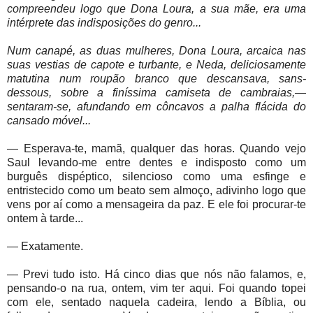
compreendeu logo que Dona Loura, a sua mãe, era uma
intérprete das indisposições do genro...
Num canapé, as duas mulheres, Dona Loura, arcaica nas
suas vestias de capote e turbante, e Neda, deliciosamente
matutina num roupão branco que descansava, sans-
dessous, sobre a finíssima camiseta de cambraias,—
sentaram-se, afundando em côncavos a palha flácida do
cansado móvel...
— Esperava-te, mamã, qualquer das horas. Quando vejo
Saul levando-me entre dentes e indisposto como um
burguês dispéptico, silencioso como uma esfinge e
entristecido como um beato sem almoço, adivinho logo que
vens por aí como a mensageira da paz. E ele foi procurar-te
ontem à tarde...
— Exatamente.
— Previ tudo isto. Há cinco dias que nós não falamos, e,
pensando-o na rua, ontem, vim ter aqui. Foi quando topei
com ele, sentado naquela cadeira, lendo a Bíblia, ou