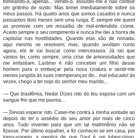
folheando-a, apenas... Vendo-o, assustei-me e não contive
um gritinho de susto. Mas tornei imediatamente sobre os
meus passos. Há quatro anos que somos casados e nunca
passamos dois meses sem uma rusga. É sempre ele quem
as promove com um ressaibo de mal-entendido ciúme.
Aceito sempre o seu rompimento e nunca lhe dei a honra de
capitular nas hostilidades. Quando elas são de nonada,
aqui mesmo se resolvem; mas, quando avultam como
agora, ele te vai buscar como intercessora. Já sei que
vamos ter, como sempre, uma crise de amorosidades que
me enfastiam. Lastimo é não conceber um filho desse
homem para o embeiçar pela nova criatura e sentir-me
menos jungida às suas intemperanças de... mal educado! às
vezes, chego a ter nojo do senhor meu marido...
— Que blasfêmia, Neda! Dizes isto do teu esposo com um
sangue frio que me pasma...
— Devias esperar isto. Casei-me contra a minha vontade ao
depois de ter o assédio do seu amor por mais de cinco
anos. Tudo inventei para que um tal matrimônio não se
fizesse. Por último espalhei, e fiz conhecer-se em casa, por
torna-viagem, a mentira de que Saul é um tuberculoso.