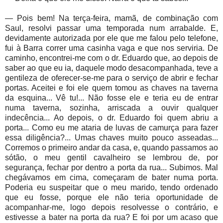
— Pois bem! Na terça-feira, mamã, de combinação com
Saul, resolvi passar uma temporada num arrabalde. E,
devidamente autorizada por ele que me falou pelo telefone,
fui à Barra correr uma casinha vaga e que nos serviria. De
caminho, encontrei-me com o dr. Eduardo que, ao depois de
saber ao que eu ia, daquele modo desacompanhada, teve a
gentileza de oferecer-se-me para o serviço de abrir e fechar
portas. Aceitei e foi ele quem tomou as chaves na taverna
da esquina... Vê tu!... Não fosse ele e teria eu de entrar
numa taverna, sozinha, arriscada a ouvir qualquer
indecência... Ao depois, o dr. Eduardo foi quem abriu a
porta... Como eu me ataria de luvas de camurça para fazer
essa diligência?... Umas chaves muito pouco asseadas...
Corremos o primeiro andar da casa, e, quando passamos ao
sótão, o meu gentil cavalheiro se lembrou de, por
segurança, fechar por dentro a porta da rua... Subimos. Mal
chegávamos em cima, começaram de bater numa porta.
Poderia eu suspeitar que o meu marido, tendo ordenado
que eu fosse, porque ele não teria oportunidade de
acompanhar-me, logo depois resolvesse o contrário, e
estivesse a bater na porta da rua? E foi por um acaso que