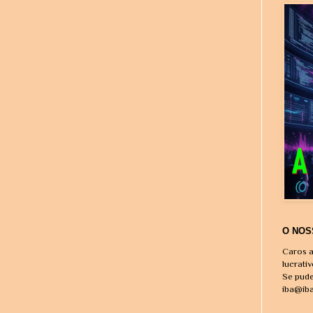
O NOS
Caros a
lucrati
Se pude
iba@ib