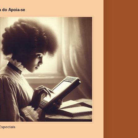
a do Apoia-se
Especiais