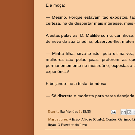
E a moça:
— Mesmo. Porque estavam tão expostos, tão à
certeza, há de despertar mais interesse, mais
A estas palavras, D. Matilde sorriu, carinho
de neve da sua Enedina, observou-lhe, matern
— Minha filha, sirva-te isto, pela última v
mulheres são pelas joias: preferem as q
permanentemente no mostruário, expostas a toda
experiência!
E beijando-lhe a testa, bondosa:
— Sê discreta e modesta para seres desejada
Escrito
Iba Mendes
às
18:35
Marcadores:
A lição
,
A lição (Conto)
,
Contos
,
Garimpo Li
lição
,
O Escritor do Povo