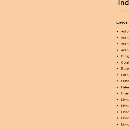
Livros
Auto
Auto
Auto
Auto
Biog
Conj
Etim
Foto
Fund
Fábu
Gram
Livr
Livr
Livr
Livr
Livr