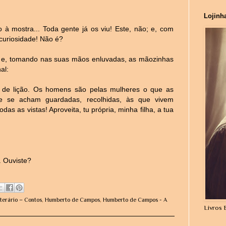
Lojinh
 mostra... Toda gente já os viu! Este, não; e, com
 curiosidade! Não é?
sa, e, tomando nas suas mãos enluvadas, as mãozinhas
al:
ez, de lição. Os homens são pelas mulheres o que as
ue se acham guardadas, recolhidas, às que vivem
s as vistas! Aproveita, tu própria, minha filha, a tua
. Ouviste?
terário – Contos
,
Humberto de Campos
,
Humberto de Campos - A
Livros 