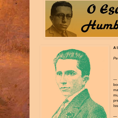
A 
Pe
— 
bo
ma
mu
pr
Is
— 