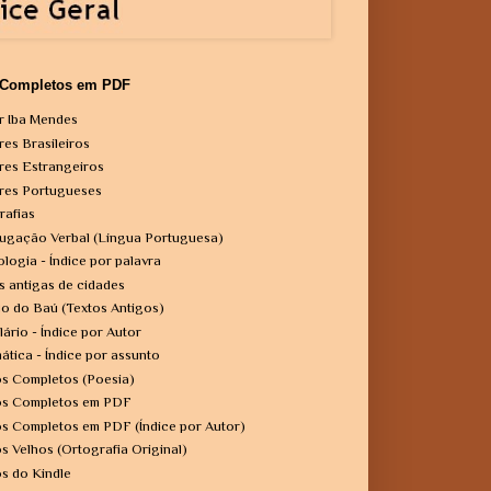
 Completos em PDF
r Iba Mendes
res Brasileiros
res Estrangeiros
res Portugueses
rafias
ugação Verbal (Língua Portuguesa)
ologia - Índice por palavra
s antigas de cidades
o do Baú (Textos Antigos)
lário - Índice por Autor
ática - Índice por assunto
os Completos (Poesia)
os Completos em PDF
os Completos em PDF (Índice por Autor)
os Velhos (Ortografia Original)
os do Kindle