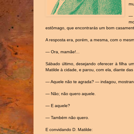
mu
— 
mo
estômago, que encontrarás um bom casament
A resposta era, porém, a mesma, com o mesm
— Ora, mamãe!...
Sábado último, desejando oferecer à filha um
Matilde à cidade, e parou, com ela, diante das
— Aquele não te agrada? — indagou, mostrand
— Não; não quero aquele.
— E aquele?
— Também não quero.
E convidando D. Matilde: