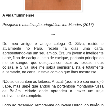
A vida fluminense
Pesquisa e atualização ortográfica: Iba Mendes (2017)
---
Do meu amigo e antigo colega G. Silva, residente
atualmente no Pará, recebi há dias uma carta,
apresentando-me um seu amigo. Era um jovem e inteligente
uapé, filho de cacique, neto de cacique, portanto príncipe do
melhor sangue, que desejava conhecer as nossas lindas
coisas, e Silva, que me sabia semijornalista e totalmente
aliteratado, na carta, instava comigo que lhas mostrasse.
Não se espantem os leitores; Arucati (assim é o seu nome) é
uapé, mas uapé que andou na portentosa montanha-russa
de Belém, cidade onde aprendeu a trazer um traje
sofrivelmente completo.
Logo ao recebê-lo, lembrei-me do jovem Huron, do
Ingênuo