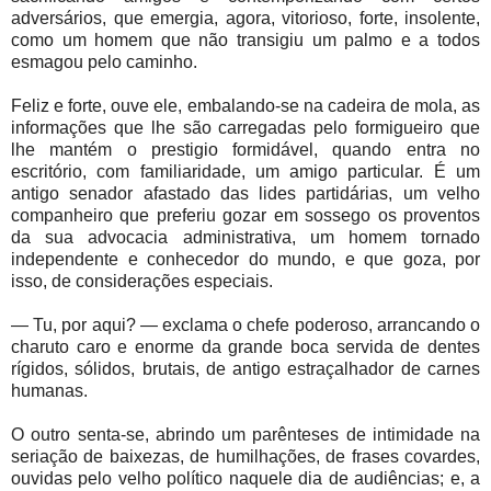
adversários, que emergia, agora, vitorioso, forte, insolente,
como um homem que não transigiu um palmo e a todos
esmagou pelo caminho.
Feliz e forte, ouve ele, embalando-se na cadeira de mola, as
informações que lhe são carregadas pelo formigueiro que
lhe mantém o prestigio formidável, quando entra no
escritório, com familiaridade, um amigo particular. É um
antigo senador afastado das lides partidárias, um velho
companheiro que preferiu gozar em sossego os proventos
da sua advocacia administrativa, um homem tornado
independente e conhecedor do mundo, e que goza, por
isso, de considerações especiais.
— Tu, por aqui? — exclama o chefe poderoso, arrancando o
charuto caro e enorme da grande boca servida de dentes
rígidos, sólidos, brutais, de antigo estraçalhador de carnes
humanas.
O outro senta-se, abrindo um parênteses de intimidade na
seriação de baixezas, de humilhações, de frases covardes,
ouvidas pelo velho político naquele dia de audiências; e, a