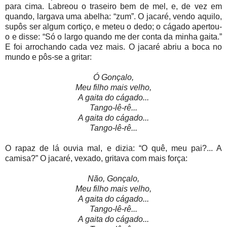
para cima. Labreou o traseiro bem de mel, e, de vez em
quando, largava uma abelha: “zum”. O jacaré, vendo aquilo,
supôs ser algum cortiço, e meteu o dedo; o cágado apertou-
o e disse: “Só o largo quando me der conta da minha gaita.”
E foi arrochando cada vez mais. O jacaré abriu a boca no
mundo e pôs-se a gritar:
Ó Gonçalo,
Meu filho mais velho,
A gaita do cágado...
Tango-lê-rê...
A gaita do cágado...
Tango-lê-rê...
O rapaz de lá ouvia mal, e dizia: “O quê, meu pai?... A
camisa?” O jacaré, vexado, gritava com mais força:
Não, Gonçalo,
Meu filho mais velho,
A gaita do cágado...
Tango-lê-rê...
A gaita do cágado...