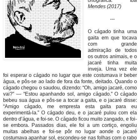
ortográfica: Iba
Mendes (2017)
---
O cágado tinha uma
gaita em que tocava
com grande
admiração de todos
os outros animais, e o
jacaré tinha muita
inveja. Uma vez ele
foi esperar o cágado no lugar que este costumava ir beber
água, e pôs-se ao lado de fora da fonte, deitado. Quando o
cágado chegou o saudou, dizendo: “Oh, amigo jacaré, como
vai?” — “Estou apanhando sol, amigo cágado.” O cágado
bebeu sua água e pôs-se a tocar a gaita, e o jacaré disse:
“Amigo cágado, me empresta esta gaita para eu
experimentá-la.” O cágado deu, e o jacaré pulou com ela
dentro d’água, e foi-se. O cágado ficou muito zangado, e foi-
se embora. Passados dias, ele foi a um cortiço, engoliu
muitas abelhas e foi-se pôr no lugar aonde o jacaré
costumava apanhar sol, escondeu-se nas folhas com o rabo