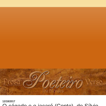
12/18/2017
O cágado e o jacaré (Conto), de Sílvio