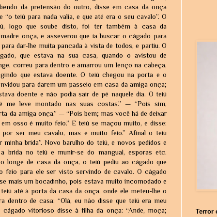
bendo da pretensão do outro, disse em casa da onça
e “o teiú para nada valia, e que até era o seu cavalo”. O
iú, logo que soube disto, foi ter também à casa da
madre onça, e asseverou que ia buscar o cágado para
i para dar-lhe muita pancada à vista de todos, e partiu. O
gado, que estava na sua casa, quando o avistou de
nge, correu para dentro e amarrou um lenço na cabeça,
ngindo que estava doente. O teiú chegou na porta e o
nvidou para darem um passeio em casa da amiga onça;
tava doente e não podia sair de pé naquele dia. O teiú
cê me leve montado nas suas costas.” — “Pois sim,
orta da amiga onça.” — “Pois bem; mas você há de deixar
em osso é muito feio.” E teiú se maçou muito, e disse:
por ser meu cavalo, mas é muito feio.” Afinal o teiú
r minha brida”. Novo barulho do teiú, e novos pedidos e
a brida no teiú e munir-se do mangual, esporas etc.
o longe de casa da onça, o teiú pediu ao cágado que
o feio para ele ser visto servindo de cavalo. O cágado
sse mais um bocadinho, pois estava muito incomodado e
teiú até à porta da casa da onça, onde ele meteu-lhe o
ra dentro de casa: “Olá, eu não disse que teiú era meu
 cágado vitorioso disse à filha da onça: “Ande, moça;
Terror 