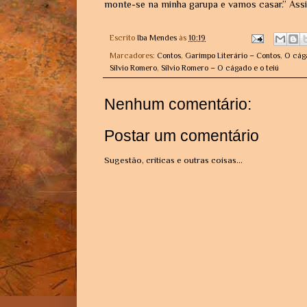
monte-se na minha garupa e vamos casar.” Ass
Escrito
Iba Mendes
às
10:19
Marcadores:
Contos
,
Garimpo Literário – Contos
,
O cága
Sílvio Romero
,
Sílvio Romero – O cágado e o teiú
Nenhum comentário:
Postar um comentário
Sugestão, críticas e outras coisas...