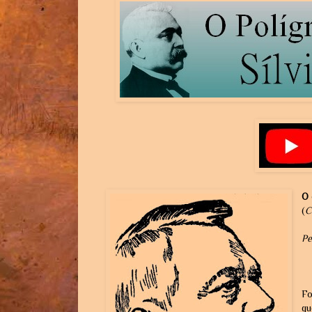
O 
(
C
Pe
Fo
qu