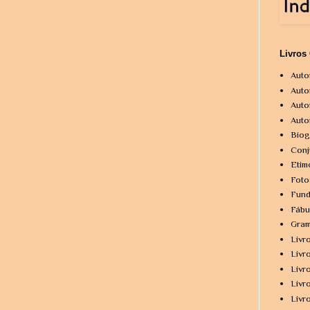
Livros
Auto
Auto
Auto
Auto
Biog
Conj
Etim
Foto
Fund
Fábu
Gram
Livr
Livr
Livr
Livr
Livr