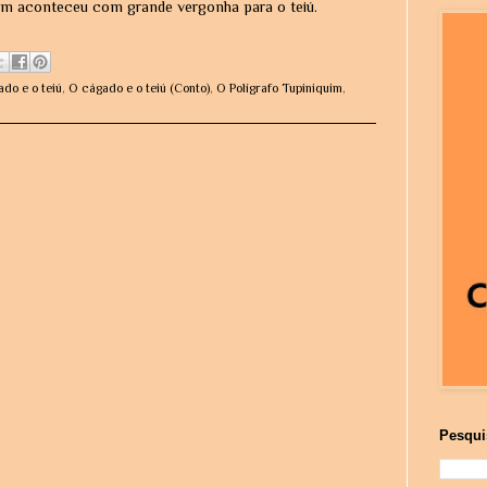
im aconteceu com grande vergonha para o teiú.
do e o teiú
,
O cágado e o teiú (Conto)
,
O Polígrafo Tupiniquim
,
Pesqui