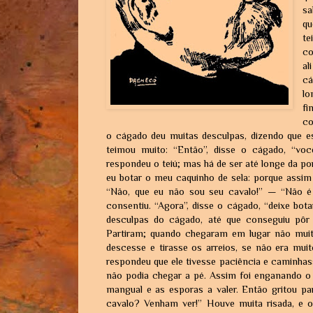
sa
qu
te
co
al
cá
lo
fi
co
o cágado deu muitas desculpas, dizendo que es
teimou muito: “Então”, disse o cágado, “vo
respondeu o teiú; mas há de ser até longe da p
eu botar o meu caquinho de sela: porque assim 
“Não, que eu não sou seu cavalo!” — “Não é 
consentiu. “Agora”, disse o cágado, “deixe bota
desculpas do cágado, até que conseguiu pôr 
Partiram; quando chegaram em lugar não muit
descesse e tirasse os arreios, se não era muit
respondeu que ele tivesse paciência e caminha
não podia chegar a pé. Assim foi enganando o 
mangual e as esporas a valer. Então gritou pa
cavalo? Venham ver!” Houve muita risada, e o