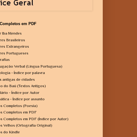
 Completos em PDF
r Iba Mendes
res Brasileiros
res Estrangeiros
res Portugueses
rafias
ugação Verbal (Língua Portuguesa)
ologia - Índice por palavra
s antigas de cidades
o do Baú (Textos Antigos)
lário - Índice por Autor
ática - Índice por assunto
os Completos (Poesia)
os Completos em PDF
os Completos em PDF (Índice por Autor)
os Velhos (Ortografia Original)
os do Kindle