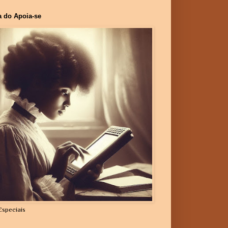
a do Apoia-se
Especiais