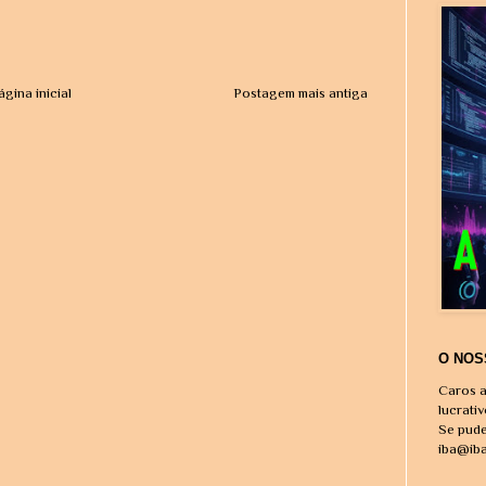
ágina inicial
Postagem mais antiga
O NOS
Caros a
lucrati
Se pude
iba@ib