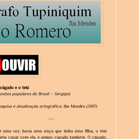
cágado e o teiú
ontos populares do Brasil – Sergipe
)
squisa e atualização ortográfica: Iba Mendes (2017)
---
i uma vez, havia uma onça que tinha uma filha; o teiú
eria casar com ela, e amigo cágado também. O cágado,