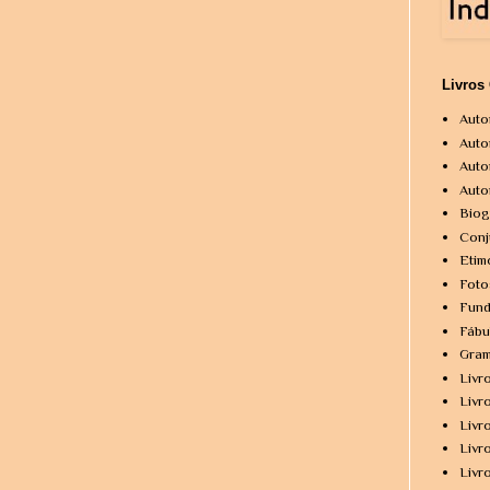
Livros
Auto
Auto
Auto
Auto
Biog
Conj
Etim
Foto
Fund
Fábu
Gram
Livr
Livr
Livr
Livr
Livr