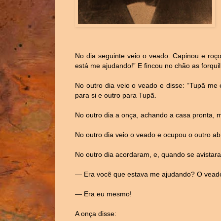
No dia seguinte veio o veado. Capinou e roço
está me ajudando!” E fincou no chão as forqui
No outro dia veio o veado e disse: “Tupã me 
para si e outro para Tupã.
No outro dia a onça, achando a casa pronta, m
No outro dia veio o veado e ocupou o outro ab
No outro dia acordaram, e, quando se avistar
— Era você que estava me ajudando? O vead
— Era eu mesmo!
A onça disse: