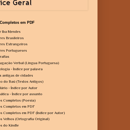
 Completos em PDF
r Iba Mendes
res Brasileiros
res Estrangeiros
res Portugueses
rafias
ugação Verbal (Língua Portuguesa)
ologia - Índice por palavra
s antigas de cidades
o do Baú (Textos Antigos)
lário - Índice por Autor
ática - Índice por assunto
os Completos (Poesia)
os Completos em PDF
os Completos em PDF (Índice por Autor)
os Velhos (Ortografia Original)
os do Kindle