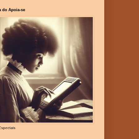
a do Apoia-se
Especiais