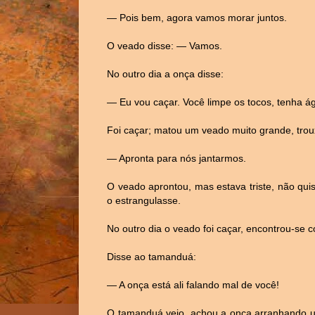
— Pois bem, agora vamos morar juntos.
O veado disse: — Vamos.
No outro dia a onça disse:
— Eu vou caçar. Você limpe os tocos, tenha á
Foi caçar; matou um veado muito grande, trou
— Apronta para nós jantarmos.
O veado aprontou, mas estava triste, não qu
o estrangulasse.
No outro dia o veado foi caçar, encontrou-se
Disse ao tamanduá:
— A onça está ali falando mal de você!
O tamanduá veio, achou a onça arranhando um