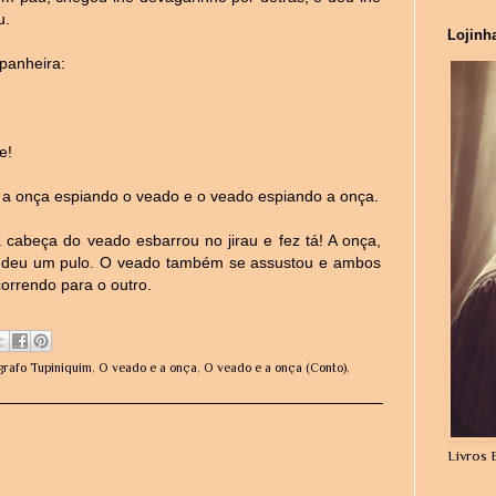
u.
Lojinh
panheira:
e!
 a onça espiando o veado e o veado espiando a onça.
 cabeça do veado esbarrou no jirau e fez tá! A onça,
, deu um pulo. O veado também se assustou e ambos
orrendo para o outro.
grafo Tupiniquim
,
O veado e a onça
,
O veado e a onça (Conto)
,
Livros 