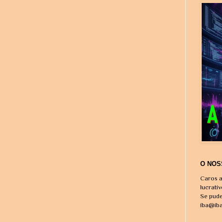
O NOS
Caros a
lucrati
Se pude
iba@ib