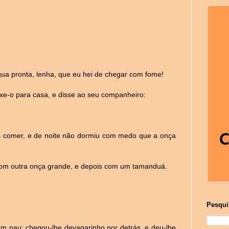
gua pronta, lenha, que eu hei de chegar com fome!
xe-o para casa, e disse ao seu companheiro:
is comer, e de noite não dormiu com medo que a onça
 com outra onça grande, e depois com um tamanduá.
Pesqui
 pau; chegou-lhe devagarinho por detrás, e deu-lhe