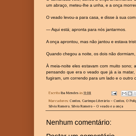
um abraço, meteu-lhe a unha, e a onça morre
O veado levou-a para casa, e disse à sua com
— Aqui está; apronta para nós jantarmos.
A onça aprontou, mas não jantou e estava trist
Quando chegou a noite, os dois não dormiam,
À meia-noite eles estavam com muito sono; a
pensando que era o veado que já a ia matar
fugiram, um correndo para um lado e o outro c
Escrito
Iba Mendes
às
11:08
Marcadores:
Contos
,
Garimpo Literário – Contos
,
O Polí
Sílvio Romero
,
Sílvio Romero – O veado e a onça
Nenhum comentário: