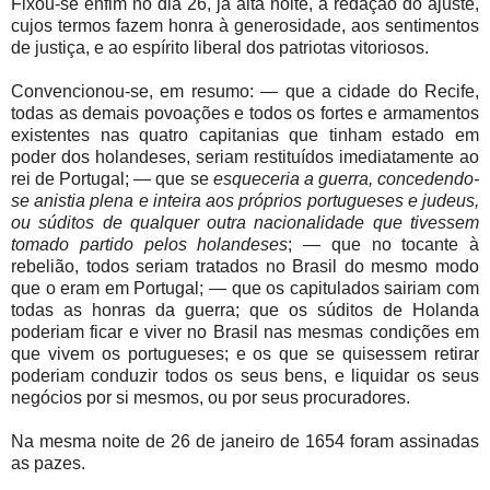
Fixou-se enfim no dia 26, já alta noite, a redação do ajuste,
cujos termos fazem honra à generosidade, aos sentimentos
de justiça, e ao espírito liberal dos patriotas vitoriosos.
Convencionou-se, em resumo: — que a cidade do Recife,
todas as demais povoações e todos os fortes e armamentos
existentes nas quatro capitanias que tinham estado em
poder dos holandeses, seriam restituídos imediatamente ao
rei de Portugal; — que se
esqueceria a guerra, concedendo-
se anistia plena e inteira aos próprios portugueses e judeus,
ou súditos de qualquer outra nacionalidade que tivessem
tomado partido pelos holandeses
; — que no tocante à
rebelião, todos seriam tratados no Brasil do mesmo modo
que o eram em Portugal; — que os capitulados sairiam com
todas as honras da guerra; que os súditos de Holanda
poderiam ficar e viver no Brasil nas mesmas condições em
que vivem os portugueses; e os que se quisessem retirar
poderiam conduzir todos os seus bens, e liquidar os seus
negócios por si mesmos, ou por seus procuradores.
Na mesma noite de 26 de janeiro de 1654 foram assinadas
as pazes.