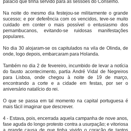
palácio que tinha servido para as sessões do Conselho.
Na noite do mesmo dia festejou-se militarmente o grande
sucesso; e por deferência com os vencidos, teve-se muito
cuidado em conter o mais possível o entusiasmo dos
pernambucanos, evitando-se ruidosas manifestações
populares.
No dia 30 alojaram-se os capitulados na vila de Olinda, de
onde, logo depois, embarcaram para Holanda.
Também no dia 2 de fevereiro, incumbido de levar a notícia
do fausto acontecimento, partia André Vidal de Negreiros
para Lisboa, onde chegou à noite de 19 de março,
encontrando a corte e a cidade em festas, por ser o
aniversário natalício do rei.
O que se passa em tal momento na capital portuguesa é
mais fácil imaginar que descrever.
4 - Estava, pois, encerrada aquela campanha de nove anos,
fase aguda do longo protesto contra a usurpação; e vitoriosa
a grande causa de que tinha vivido o coração de tantos