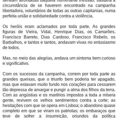
sentiam afrontadas daquela humilhante intrusão, bastaria a
circunstância de se haverem encontrado na campanha
libertadora, voluntários de todas as outras capitanias, numa
perfeita união e solidariedade contra a violência.
Os heróis eram aclamados por toda parte. As grandes
figuras de Vieira, Vidal, Henrique Dias, os Camarões,
Francisco Barreto, Dias Cardoso, Francisco Rebelo, os
Barbalhos, e tantos e tantos, andavam vivas no entusiasmo
de todos.
Mas, no meio das alegrias, andava um sintoma bem curioso
e significativo.
Com os sucessos da campanha, correm por toda parte as
grandes queixas, que o triunfo bem poderia ter apagado,
mas que estavam muito fundo nos corações para cessarem
tão depressa de amargar e pungir a alma dos filhos da terra.
Com as angústias e os martírios impostos a toda a mísera
gente, revivem os velhos sentimentos contra a corte; as
hesitações com que se opera em Lisboa; o abandono quase
completo em que se viram os patriotas; os embaraços que
teve de sofrer a insurreição, oriundos da política