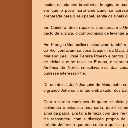
muitos estudantes brasileiros. Imagina-se 
em que o povo norte-americano se apres
preparada para o seu papel, sentia os sinais 
Em Coimbra, doze rapazes, que cursam a Un
pacto de aliança, o compromisso de levantar a
Em França (Montpellier) estudavam também mu
do Rio, contavam-se José Joaquim da Maia, J
Mariano Leal, José Pereira Ribeiro e outro
de ideias que se fazia na Europa, e sobre
América do Norte, consolavam-se das coisa
pudesse interessar-lhe.
De um deles, José Joaquim de Maia, sabe-se 
o grande Jefferson, então embaixador dos Est
Com a serena confiança de quem se afoita p
diplomata e estadista uma carta, que é como
alma da pátria. Era tal a firmeza com que lh
lhe respondeu, com a discrição própria do 
próprio Jefferson que nos conta o que se pa