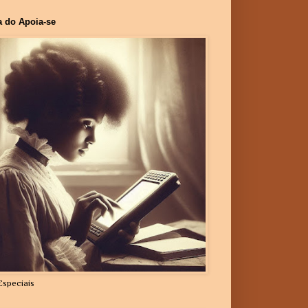
a do Apoia-se
Especiais