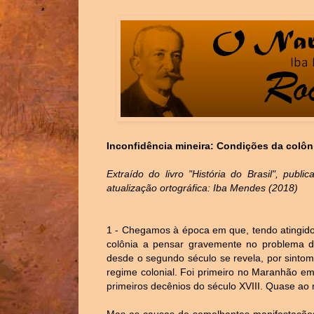
Inconfidência mineira: Condições da colôni
Extraído do livro "História do Brasil", publ
atualização ortográfica: Iba Mendes (2018)
1 - Chegamos à época em que, tendo atingid
colônia a pensar gravemente no problema do
desde o segundo século se revela, por sintoma
regime colonial. Foi primeiro no Maranhão em
primeiros decênios do século XVIII. Quase 
Mas as causas de semelhantes manifestaçõe