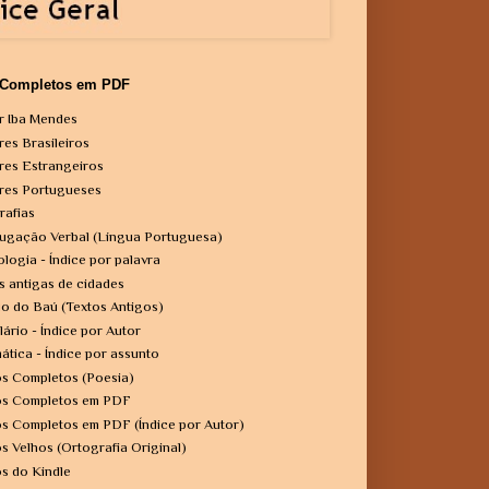
 Completos em PDF
r Iba Mendes
res Brasileiros
res Estrangeiros
res Portugueses
rafias
ugação Verbal (Língua Portuguesa)
ologia - Índice por palavra
s antigas de cidades
o do Baú (Textos Antigos)
lário - Índice por Autor
ática - Índice por assunto
os Completos (Poesia)
os Completos em PDF
os Completos em PDF (Índice por Autor)
os Velhos (Ortografia Original)
os do Kindle