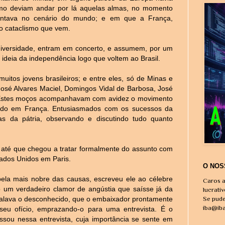
como deviam andar por lá aquelas almas, no momento
entava no cenário do mundo; e em que a França,
do cataclismo que vem.
iversidade, entram em concerto, e assumem, por um
 ideia da independência logo que voltem ao Brasil.
itos jovens brasileiros; e entre eles, só de Minas e
osé Alvares Maciel, Domingos Vidal de Barbosa, José
s. Estes moços acompanhavam com avidez o movimento
tudo em França. Entusiasmados com os sucessos da
s da pátria, observando e discutindo tudo quanto
até que chegou a tratar formalmente do assunto com
ados Unidos em Paris.
O NOS
ela mais nobre das causas, escreveu ele ao célebre
Caros a
 um verdadeiro clamor de angústia que saísse já da
lucrati
e falava o desconhecido, que o embaixador prontamente
Se pude
iba@ib
seu ofício, emprazando-o para uma entrevista. É o
ssou nessa entrevista, cuja importância se sente em