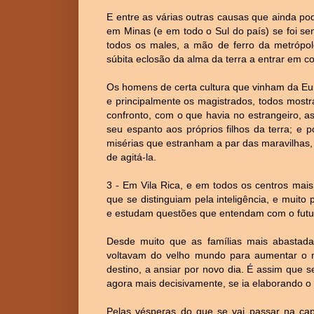
E entre as várias outras causas que ainda p
em Minas (e em todo o Sul do país) se foi s
todos os males, a mão de ferro da metrópo
súbita eclosão da alma da terra a entrar em 
Os homens de certa cultura que vinham da Euro
e principalmente os magistrados, todos most
confronto, com o que havia no estrangeiro, a
seu espanto aos próprios filhos da terra; e
misérias que estranham a par das maravilhas,
de agitá-la.
3 - Em Vila Rica, e em todos os centros mai
que se distinguiam pela inteligência, e muito
e estudam questões que entendam com o futur
Desde muito que as famílias mais abastada
voltavam do velho mundo para aumentar o 
destino, a ansiar por novo dia. É assim que se
agora mais decisivamente, se ia elaborando o
Pelas vésperas do que se vai passar na cap