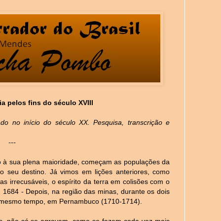
a pelos fins do século XVIII
icado no início do século XX. Pesquisa, transcrição e
---
o à sua plena maioridade, começam as populações da
 seu destino. Já vimos em lições anteriores, como
s irrecusáveis, o espírito da terra em colisões com o
 1684 - Depois, na região das minas, durante os dois
ao mesmo tempo, em Pernambuco (1710-1714).
s, não só se agravam, como se fazem cada vez mais