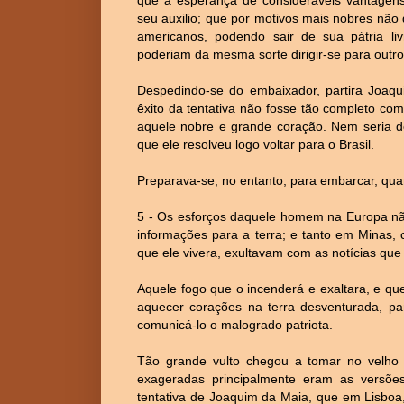
seu auxilio; que por motivos mais nobres não d
americanos, podendo sair de sua pátria li
poderiam da mesma sorte dirigir-se para outro
Despedindo-se do embaixador, partira Joaqu
êxito da tentativa não fosse tão completo c
aquele nobre e grande coração. Nem seria de
que ele resolveu logo voltar para o Brasil.
Preparava-se, no entanto, para embarcar, qua
5 - Os esforços daquele homem na Europa não
informações para a terra; e tanto em Minas
que ele vivera, exultavam com as notícias que
Aquele fogo que o incenderá e exaltara, e que
aquecer corações na terra desventurada, pa
comunicá-lo o malogrado patriota.
Tão grande vulto chegou a tomar no velho r
exageradas principalmente eram as versõe
tentativa de Joaquim da Maia, que em Lisboa