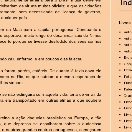
eixariam de vir até muitos oficiais; e que os cidadãos
vremente, sem necessidade de licença do governo,
 qualquer país.
Livros
im da Maia para a capital portuguesa. Conquanto o
Auto
omo esperava, muito longe de desanimar saiu de Nimes
Auto
certo porque se tivesse desiludido dos seus sonhos
Auto
Auto
Biog
ndo caiu enfermo, e em poucos dias faleceu.
Conj
Etim
 foram, porém, estéreis. De quanto lá fazia dava ele
Foto
, como no Rio, os que nutriam a mesma esperança de
 lhes vinham.
Fund
Fábu
 se não extinguira com aquela vida, teria de vir ainda
Gram
ra ela transportado em outras almas a que soubera
Livr
Livr
Livr
eino a ação daqueles brasileiros na Europa, e tão
Livr
s, que depressa se espalharam sobre a audaciosa
Livr
, e noutros grandes centros portugueses, começaram