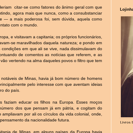
oderiam citar-se como fatores do ânimo geral com que
Lojinh
entindo, agora mais que nunca, como a consubstanciar
le — a mais poderosa foi, sem dúvida, aquela como
contato com o mundo.
pa, e visitavam a capitania; os próprios funcionários,
ravam-se maravilhados daquela natureza; e pondo em
s condições em que ali se vive, nada dissimulavam do
 pontuando de comentos as notícias que referem, e as
 vão vertendo na alma daqueles povos o filtro que tem
s notáveis de Minas, havia já bom número de homens
 principalmente pelo interesse com que aventam ideias
o do país.
s faziam educar os filhos na Europa. Esses moços
número dos que pensam já em pátria, e cogitam do
 ampliavam por ali os círculos da vida colonial, onde,
 pensamento da nacionalidade futura.
Livros 
itania de Minas, em alguns países da Europa havia