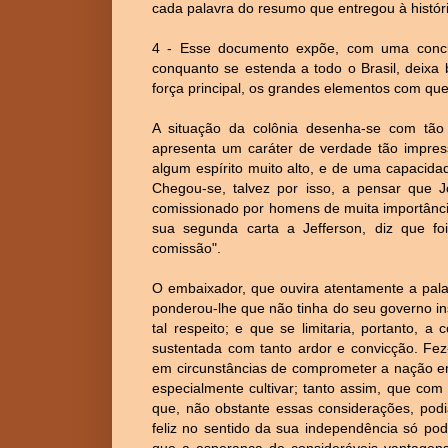
cada palavra do resumo que entregou à históri
4 - Esse documento expõe, com uma concis
conquanto se estenda a todo o Brasil, deixa
força principal, os grandes elementos com que
A situação da colônia desenha-se com tão v
apresenta um caráter de verdade tão impress
algum espírito muito alto, e de uma capacidad
Chegou-se, talvez por isso, a pensar que
comissionado por homens de muita importância
sua segunda carta a Jefferson, diz que f
comissão".
O embaixador, que ouvira atentamente a palavr
ponderou-lhe que não tinha do seu governo in
tal respeito; e que se limitaria, portanto, 
sustentada com tanto ardor e convicção. Fez
em circunstâncias de comprometer a nação e
especialmente cultivar; tanto assim, que co
que, não obstante essas considerações, podi
feliz no sentido da sua independência só pod
que a esperança de consideráveis vantagens,