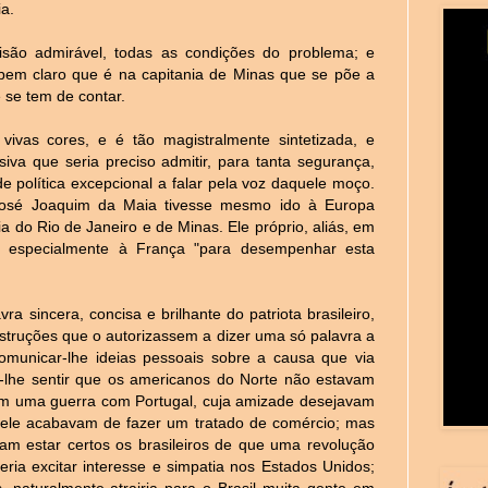
a.
ão admirável, todas as condições do problema; e
 bem claro que é na capitania de Minas que se põe a
 se tem de contar.
ivas cores, e é tão magistralmente sintetizada, e
iva que seria preciso admitir, para tanta segurança,
e política excepcional a falar pela voz daquele moço.
 José Joaquim da Maia tivesse mesmo ido à Europa
 do Rio de Janeiro e de Minas. Ele próprio, aliás, em
oi especialmente à França "para desempenhar esta
a sincera, concisa e brilhante do patriota brasileiro,
struções que o autorizassem a dizer uma só palavra a
a comunicar-lhe ideias pessoais sobre a causa que via
-lhe sentir que os americanos do Norte não estavam
m uma guerra com Portugal, cuja amizade desejavam
m ele acabavam de fazer um tratado de comércio; mas
am estar certos os brasileiros de que uma revolução
eria excitar interesse e simpatia nos Estados Unidos;
 naturalmente atrairia para o Brasil muita gente em