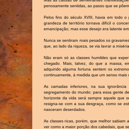
penosamente sentidas, ao passo que se põem
Pelos fins do século XVIII, havia em todo o
grandeza de território tornava difícil o conc
emancipação; mas esse desejo era latente em 
Nunca se sentiram mais pesados os gravames 
que, ao lado da riqueza, se via lavrar a miséri
Não eram só as classes humildes que exper
chegado. Mais, talvez, do que a massa, em
adquirido alguma fortuna sentem os extrem
continuamente, à medida que um senso mais c
As camadas inferiores, na sua ignorânci
segregamento do mundo: para essa gente des
horizonte da vida será sempre aquele que se
resigna-se com a sua desgraça, como se esta
nasceram deserdados.
As classes ricas, porém, que melhor sabiam a
ver como a maior porção dos cabedais, que se