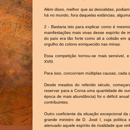
Além disso, melhor que as desvalidas, podiam 
há no mundo, fora daquelas estâncias, alguma 
2 - Bastaria isto para explicar como é mesm
manifestações mais vivas desse espírito de 
do país era tão forte como ali a colisão em
orgulho do colono enriquecido nas minas.
Essa competição tornou-se mais sensível, e 
XVIII.
Para isso, concorriam múltiplas causas, cada q
Desde meados do referido século, começara
reservar para a Coroa uma quantidade de our
época de mais abundância) foi o déficit anua
contribuintes.
Outro coeficiente da situação excepcional da 
grande ministro de D. José I, cuja política
atenuado aquele espírito de rivalidade que vi