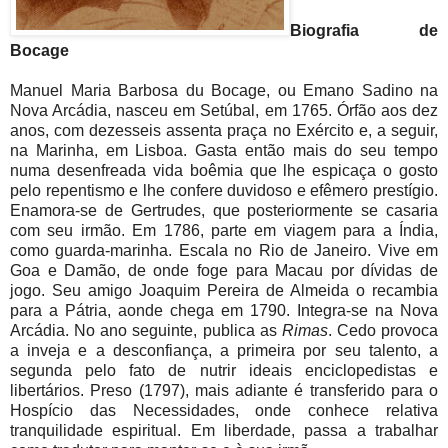
Biografia de
Bocage
Manuel Maria Barbosa du Bocage, ou Emano Sadino na
Nova Arcádia, nasceu em Setúbal, em 1765. Órfão aos dez
anos, com dezesseis assenta praça no Exército e, a seguir,
na Marinha, em Lisboa. Gasta então mais do seu tempo
numa desenfreada vida boêmia que lhe espicaça o gosto
pelo repentismo e lhe confere duvidoso e efêmero prestígio.
Enamora-se de Gertrudes, que posteriormente se casaria
com seu irmão. Em 1786, parte em viagem para a Índia,
como guarda-marinha. Escala no Rio de Janeiro. Vive em
Goa e Damão, de onde foge para Macau por dívidas de
jogo. Seu amigo Joaquim Pereira de Almeida o recambia
para a Pátria, aonde chega em 1790. Integra-se na Nova
Arcádia. No ano seguinte, publica as
Rimas
. Cedo provoca
a inveja e a desconfiança, a primeira por seu talento, a
segunda pelo fato de nutrir ideais enciclopedistas e
libertários. Preso (1797), mais adiante é transferido para o
Hospício das Necessidades, onde conhece relativa
tranquilidade espiritual. Em liberdade, passa a trabalhar