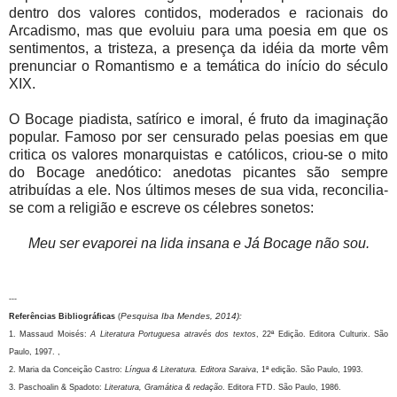
dentro dos valores contidos, moderados e racionais do
Arcadismo, mas que evoluiu para uma poesia em que os
sentimentos, a tristeza, a presença da idéia da morte vêm
prenunciar o Romantismo e a temática do início do século
XIX.
O Bocage piadista, satírico e imoral, é fruto da imaginação
popular. Famoso por ser censurado pelas poesias em que
critica os valores monarquistas e católicos, criou-se o mito
do Bocage anedótico: anedotas picantes são sempre
atribuídas a ele. Nos últimos meses de sua vida, reconcilia-
se com a religião e escreve os célebres sonetos:
Meu ser evaporei na lida insana e Já Bocage não sou.
---
Pesquisa Iba Mendes, 2014):
Referências Bibliográficas
(
1. Massaud Moisés:
A Literatura Portuguesa através dos textos
, 22ª Edição. Editora Culturix. São
Paulo, 1997. ,
2. Maria da Conceição Castro:
Língua & Literatura. Editora Saraiva
, 1ª edição. São Paulo, 1993.
3. Paschoalin & Spadoto:
Literatura, Gramática & redação
. Editora FTD. São Paulo, 1986.