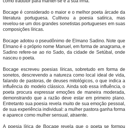
como tradutor para manter-se e à sua irmã.
Bocage é considerado o maior e o melhor poeta árcade da
literatura portuguesa. Cultivou a poesia satírica, mas
revelou-se um dos grandes sonetistas portugueses em suas
composições líricas.
Bocage adotou o pseudônimo de Elmano Sadino. Note que
Elmano é o próprio nome Manuel, em forma de anagrama, e
Sadino refere-se ao rio Sado, da cidade de Setúbal, onde
nasceu o poeta.
Bocage escreveu poesias líricas, sobretudo em forma de
sonetos, descrevendo a natureza como local ideal de vida,
falando de pastoras, de deuses mitológicos, o que indica a
influência do modelo clássico. Ainda sob essa influência, o
poeta procura expressar emoções de maneira moderada,
demonstrando que a razão deve estar em primeiro plano.
Entretanto sua poesia revela muito de sua emoção pessoal,
de sua experiência individual: a mulher pastora ganha forma
e aparece como mulher sensual, atraente.
A poesia lírica de Bocage revela que o poeta se formou