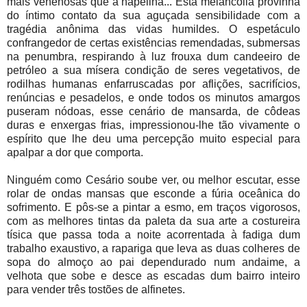
mais venenosas que a napelina... Esta melancolia provinha
do íntimo contato da sua aguçada sensibilidade com a
tragédia anônima das vidas humildes. O espetáculo
confrangedor de certas existências remendadas, submersas
na penumbra, respirando à luz frouxa dum candeeiro de
petróleo a sua mísera condição de seres vegetativos, de
rodilhas humanas enfarruscadas por aflições, sacrifícios,
renúncias e pesadelos, e onde todos os minutos amargos
puseram nódoas, esse cenário de mansarda, de côdeas
duras e enxergas frias, impressionou-lhe tão vivamente o
espírito que lhe deu uma percepção muito especial para
apalpar a dor que comporta.
Ninguém como Cesário soube ver, ou melhor escutar, esse
rolar de ondas mansas que esconde a fúria oceânica do
sofrimento. E pôs-se a pintar a esmo, em traços vigorosos,
com as melhores tintas da paleta da sua arte a costureira
tísica que passa toda a noite acorrentada à fadiga dum
trabalho exaustivo, a rapariga que leva as duas colheres de
sopa do almoço ao pai dependurado num andaime, a
velhota que sobe e desce as escadas dum bairro inteiro
para vender três tostões de alfinetes.