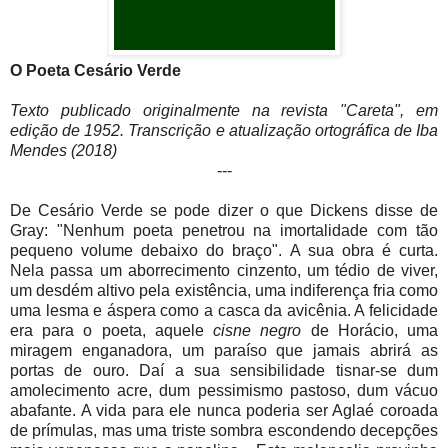
O Poeta Cesário Verde
Texto publicado originalmente na revista "Careta", em
edição de 1952. Transcrição e atualização ortográfica de Iba
Mendes (2018)
---
De Cesário Verde se pode dizer o que Dickens disse de
Gray: "Nenhum poeta penetrou na imortalidade com tão
pequeno volume debaixo do braço". A sua obra é curta.
Nela passa um aborrecimento cinzento, um tédio de viver,
um desdém altivo pela existência, uma indiferença fria como
uma lesma e áspera como a casca da avicênia. A felicidade
era para o poeta, aquele
cisne negro
de Horácio, uma
miragem enganadora, um paraíso que jamais abrirá as
portas de ouro. Daí a sua sensibilidade tisnar-se dum
amolecimento acre, dum pessimismo pastoso, dum vácuo
abafante. A vida para ele nunca poderia ser Aglaé coroada
de prímulas, mas uma triste sombra escondendo decepções