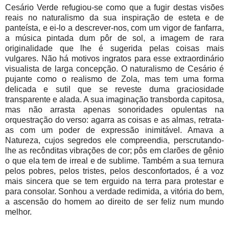
Cesário Verde refugiou-se como que a fugir destas visões
reais no naturalismo da sua inspiração de esteta e de
panteísta, e ei-lo a descrever-nos, com um vigor de fanfarra,
a música pintada dum pôr de sol, a imagem de rara
originalidade que lhe é sugerida pelas coisas mais
vulgares. Não há motivos ingratos para esse extraordinário
visualista de larga concepção. O naturalismo de Cesário é
pujante como o realismo de Zola, mas tem uma forma
delicada e sutil que se reveste duma graciosidade
transparente e alada. A sua imaginação transborda capitosa,
mas não arrasta apenas sonoridades opulentas na
orquestração do verso: agarra as coisas e as almas, retrata-
as com um poder de expressão inimitável. Amava a
Natureza, cujos segredos ele compreendia, perscrutando-
lhe as recônditas vibrações de cor; pôs em clarões de gênio
o que ela tem de irreal e de sublime. Também a sua ternura
pelos pobres, pelos tristes, pelos desconfortados, é a voz
mais sincera que se tem erguido na terra para protestar e
para consolar. Sonhou a verdade redimida, a vitória do bem,
a ascensão do homem ao direito de ser feliz num mundo
melhor.