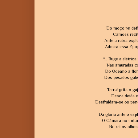
Do moço rei defr
Camões recita
Ante a rubra expl
Admira essa Epop
“... Ruge a elétri
Nas amuradas ca
Do Oceano à flor 
Dos pesados gale
Terra! grita o ga
Desce doida e 
Desfraldam-se os pendõ
Da glória ante o espl
O Câmara no entan
No rei os olhos