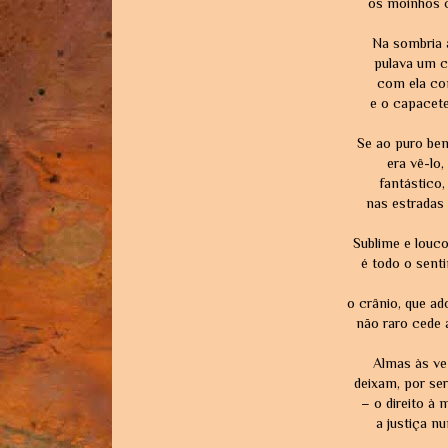
os moinhos ci
Na sombria 
pulava um 
com ela con
e o capacet
Se ao puro bem
era vê-lo,
fantástico,
nas estradas
Sublime e louc
é todo o sent
o crânio, que a
não raro cede 
Almas às ve
deixam, por se
– o direito à 
a justiça n