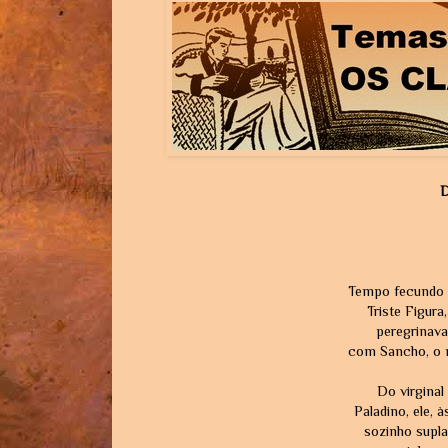
D
Tempo fecundo a
Triste Figura,
peregrinava
com Sancho, o m
Do virginal
Paladino, ele,
sozinho supla