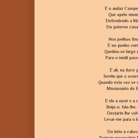
E o audaz Campead
Que apelo mund
Defendendo a Mul
Do paterno casa
Nos joelhos fi
E no punho cerr
Quedou-se largo e
Para o inútil pas
E ali, na doce 
Sentiu que o avass
Quando esta voz se o
Missionário do B
E ele a ouvir e a
Beija-o, fala-lhe
Destarte lhe vol
Levai-me para o le
Do leito à cabec
Tentam ressuscitar-