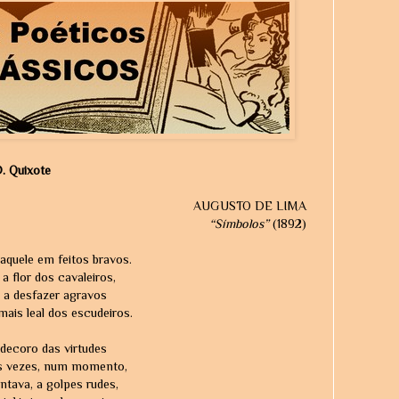
. Quixote
AUGUSTO DE LIMA
“Símbolos”
(1892)
quele em feitos bravos.
 a flor dos cavaleiros,
 a desfazer agravos
ais leal dos escudeiros.
 decoro das virtudes
 às vezes, num momento,
ntava, a golpes rudes,