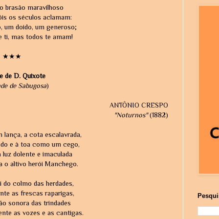
o brasão maravilhoso
óis os séculos aclamam:
o, um doido, um generoso;
e ti, mas todos te amam!
★★★
e de D. Quixote
de de Sabugosa
)
ANTÔNIO CRESPO
"Noturnos"
(1882)
 lança, a cota escalavrada,
ado e à toa como um cego,
 luz dolente e imaculada
a o altivo herói Manchego.
i do colmo das herdades,
nte as frescas raparigas,
Pesqui
ção sonora das trindades
nte as vozes e as cantigas.