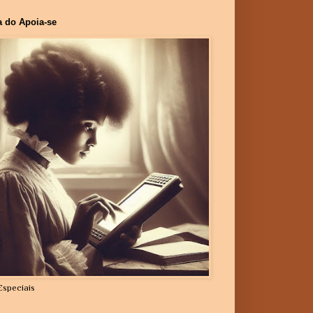
a do Apoia-se
Especiais