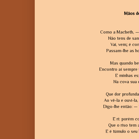
Mãos d
Como a Macbeth, — 
Não tens de san
Vai, vem; é c
Passam-lhe as h
Mas quando bei
Encontro aí sempre 
E minhas es
Na cova sua d
Que dor profunda
Ao vê-la e ouvi-la,
Digo-lhe então: — 
E ri: porém 
Que o riso tem a
E é túmulo o seu l