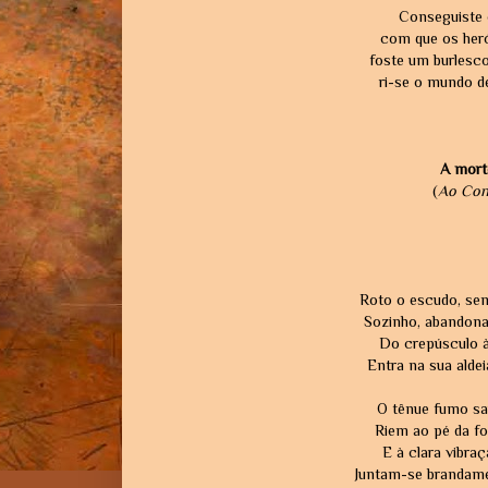
Conseguiste 
com que os her
foste um burlesc
ri-se o mundo d
A mort
(
Ao Con
Roto o escudo, sem
Sozinho, abandon
Do crepúsculo à
Entra na sua aldei
O tênue fumo sa
Riem ao pé da fo
E à clara vibra
Juntam-se brandame