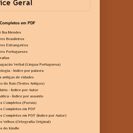
 Completos em PDF
r Iba Mendes
res Brasileiros
res Estrangeiros
res Portugueses
rafias
ugação Verbal (Língua Portuguesa)
ologia - Índice por palavra
s antigas de cidades
o do Baú (Textos Antigos)
lário - Índice por Autor
ática - Índice por assunto
os Completos (Poesia)
os Completos em PDF
os Completos em PDF (Índice por Autor)
os Velhos (Ortografia Original)
os do Kindle