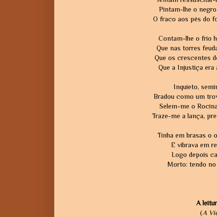
Pintam-lhe o negro 
O fraco aos pés do fo
Contam-lhe o frio h
Que nas torres feud
Que os crescentes do
Que a Injustiça era 
Inquieto, semin
Bradou como um trov
Selem-me o Rocinan
Traze-me a lança, pre
Tinha em brasas o ol
E vibrava em re
Logo depois cai
Morto: tendo no 
A leitu
(
A Vi