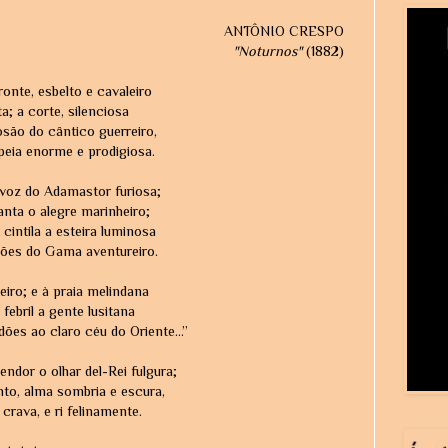
ANTÔNIO CRESPO
"Noturnos"
(1882)
onte, esbelto e cavaleiro
; a corte, silenciosa
osão do cântico guerreiro,
eia enorme e prodigiosa.
ca voz do Adamastor furiosa;
nta o alegre marinheiro;
cintila a esteira luminosa
ões do Gama aventureiro.
jeiro; e à praia melindana
febril a gente lusitana
es ao claro céu do Oriente...”
endor o olhar del-Rei fulgura;
to, alma sombria e escura,
 crava, e ri felinamente.