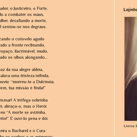
or, o Justiceiro, o Forte,
Lojinh
o a combater os maus,
her, desafiando a morte,
l sentou-se nos degraus.
ncando o cotovelo agudo
ado a fronte reclinando,
spaço, ilacrimável, mudo,
sado os olhos alongando...
paz da sua alegre aldeia,
alava uma tristeza infinda,
uviu: “morreu-te a Dulcineia,
em, tua missão é finda!”
 cismar! A trêfega sobrinha
, ri, abraça-o, mas o Herói
veu “A morte se avizinha,
ito!” E ouvi-lo pena e dói.
Livros 
eira o Bacharel e o Cura
lhe os sonhos e as quimeras;