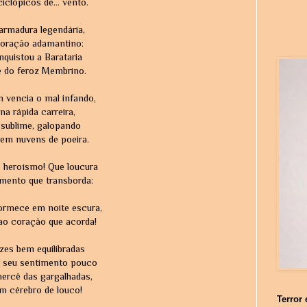
clópicos de... vento.
armadura legendária,
coração adamantino:
quistou a Barataria
e do feroz Membrino.
 vencia o mal infando,
 na rápida carreira,
 sublime, galopando
 em nuvens de poeira.
o heroísmo! Que loucura
imento que transborda:
dormece em noite escura,
ao coração que acorda!
zes bem equilibradas
r seu sentimento pouco
mercê das gargalhadas,
um cérebro de louco!
Terror 