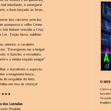
mal triunfante, ó amargura!
rte, o bom lançado às feras...
orror dos cárceres sem luz.
ais pompeava o velho Crime.
 Islã tinham vencido a Cruz,
a Lei... Então feroz, sublime.
u, sinistro, o cavaleiro
ão: “Enverguem-me a loriga!
te, ó Sancho, ó escudeiro,
sto! e a minha espada amiga!”
har, e truculento o aspecto,
dor a imaginária lança...
u do respaldar do leito,
O NOS
lábio um riso de criança!
Caros a
lucrati
★★★
Se pude
iba@ib
ra dos Lusíadas
cente Pindela
)