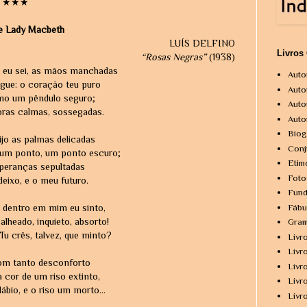
★★★
e Lady Macbeth
LUÍS DELFINO
Livros
“Rosas Negras”
(1938)
eu sei, as mãos manchadas
Auto
gue: o coração teu puro
Auto
omo um pêndulo seguro;
Auto
oras calmas, sossegadas.
Auto
Biog
jo as palmas delicadas
Conj
um ponto, um ponto escuro;
Etim
peranças sepultadas
Foto
eixo, e o meu futuro.
Fund
Fábu
 dentro em mim eu sinto,
 alheado, inquieto, absorto!
Gram
Tu crês, talvez, que minto?
Livr
Livr
com tanto desconforto
Livr
 cor de um riso extinto,
Livr
ábio, e o riso um morto...
Livr