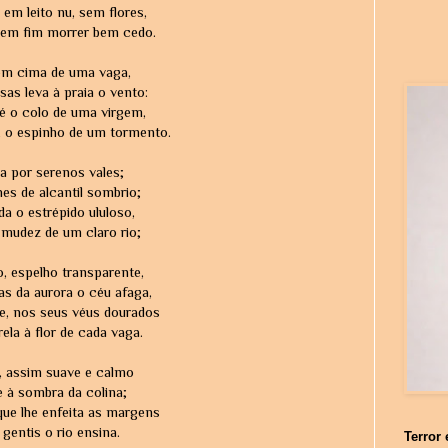
em leito nu, sem flores,
sem fim morrer bem cedo.
 em cima de uma vaga,
as leva à praia o vento:
é o colo de uma virgem,
, o espinho de um tormento.
a por serenos vales;
es de alcantil sombrio;
a o estrépido ululoso,
 mudez de um claro rio;
o, espelho transparente,
as da aurora o céu afaga,
e, nos seus véus dourados
la à flor de cada vaga.
, assim suave e calmo
e à sombra da colina;
 que lhe enfeita as margens
 gentis o rio ensina.
Terror 