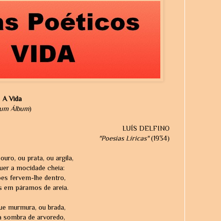
A Vida
um Álbum
)
LUÍS DELFINO
"Poesias Líricas"
(1934)
ouro, ou prata, ou argila,
uer a mocidade cheia:
ões fervem-lhe dentro,
 em páramos de areia.
que murmura, ou brada,
à sombra de arvoredo,