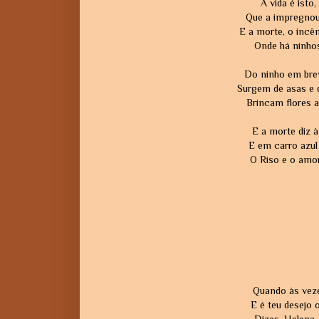
A vida é isto,
Que a impregnou 
E a morte, o incên
Onde há ninho
Do ninho em bre
Surgem de asas e 
Brincam flores a
E a morte diz à
E em carro azul
O Riso e o amor
Quando às veze
E é teu desejo 
Dizes, Helena, 