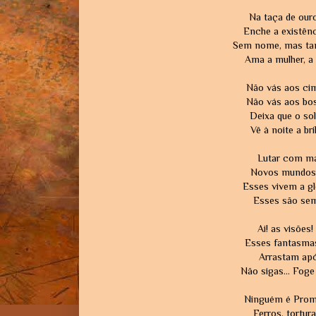
Na taça de our
Enche a existênc
Sem nome, mas ta
Ama a mulher, a 
Não vás aos cim
Não vás aos bos
Deixa que o sol
Vê à noite a br
Lutar com ma
Novos mundos 
Esses vivem a gl
Esses são sem
Ai! as visões
Esses fantasmas
Arrastam após
Não sigas... Foge
Ninguém é Prom
Ferros, tortur