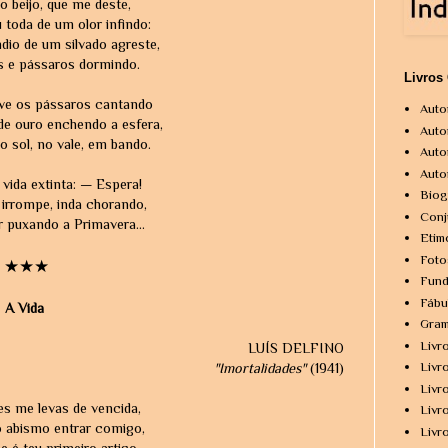
 o beijo, que me deste,
toda de um olor infindo:
dio de um silvado agreste,
s e pássaros dormindo.
Livros
ve os pássaros cantando
Auto
de ouro enchendo a esfera,
Auto
o sol, no vale, em bando.
Auto
Auto
 vida extinta: — Espera!
Biog
 irrompe, inda chorando,
Conj
 puxando a Primavera...
Etim
Foto
★★★
Fund
Fábu
A Vida
Gram
Livr
LUÍS DELFINO
Livr
"Imortalidades"
(1941)
Livr
s me levas de vencida,
Livr
o abismo entrar comigo,
Livr
e é teu primeiro artigo,