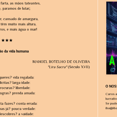
farta, as mãos tateantes,
, paramos de lutar;
r, cansado de amargura,
têm muito mais altura,
ros, e mais água o mar!
★★★
o da vida humana
MANOEL BOTELHO DE OLIVEIRA
"Lira Sacra"
(Século XVII)
eres? vida regalada:
licitas? larga idade:
O NOS
rocuras? liberdade:
 logras? prenda amada:
Caros a
lucrati
ta fazes? conta errada:
Se pude
iba@ib
as já? pouca verdade:
descobres? a vaidade: