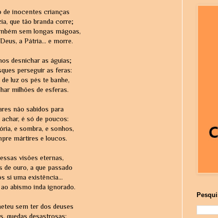
o de inocentes crianças
ia, que tão branda corre;
mbém sem longas mágoas,
Deus, a Pátria... e morre.
os desnichar as águias;
ques perseguir as feras:
 de luz os pés te banhe,
ilhar milhões de esferas.
res não sabidos para
achar, é só de poucos:
ória, e sombra, e sonhos,
pre mártires e loucos.
! essas visões eternas,
 de ouro, a que passado
 si uma existência...
 ao abismo inda ignorado.
Pesqui
eteu sem ter dos deuses
as, quedas desastrosas: