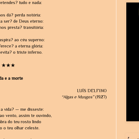
retendes? tudo e nada:
os dá? perda notória:
a ser? de Deus eterno:
os presta? transitória:
 aspira? ao céu superno:
erece? a eterna glória:
evita? o triste inferno.
★★★
da e a morte
LUÍS DELFINO
“Algas e Musgos”
(1927)
 a vida? — me disseste:
ao vento, assim te ouvindo,
ra do teu rosto lindo
 o teu olhar celeste.