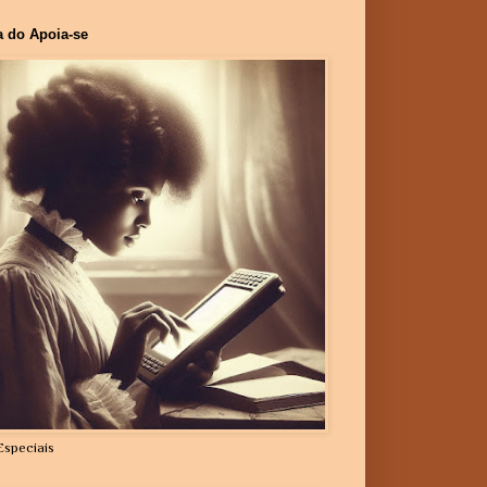
a do Apoia-se
Especiais