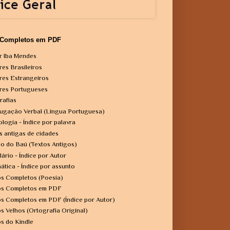
 Completos em PDF
r Iba Mendes
res Brasileiros
res Estrangeiros
res Portugueses
rafias
ugação Verbal (Língua Portuguesa)
ologia - Índice por palavra
s antigas de cidades
o do Baú (Textos Antigos)
lário - Índice por Autor
ática - Índice por assunto
os Completos (Poesia)
os Completos em PDF
os Completos em PDF (Índice por Autor)
os Velhos (Ortografia Original)
os do Kindle