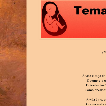
(N
A vida é taça de 
E sempre a q
Doiradas ilus
Como orvalhos
A vida é rio, 
Ora na mata 