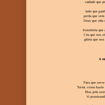
vaidade que p
tudo que ganh
perda que vem 
Deus que vida n
transitória que
Céu que nos of
glória que nos 
A vi
Para que serve
Tremi, como haste 
Mas pela somb
Vi pranteando