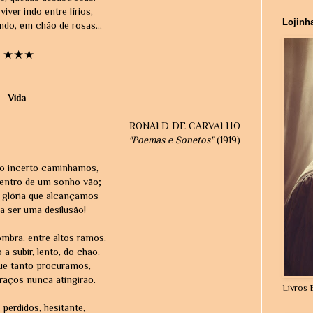
viver indo entre lírios,
Lojinh
ndo, em chão de rosas...
★★★
Vida
RONALD DE CARVALHO
"Poemas e Sonetos"
(1919)
no incerto caminhamos,
dentro de um sonho vão;
a glória que alcançamos
 ser uma desilusão!
mbra, entre altos ramos,
 subir, lento, do chão,
que tanto procuramos,
raços nunca atingirão.
Livros 
perdidos, hesitante,