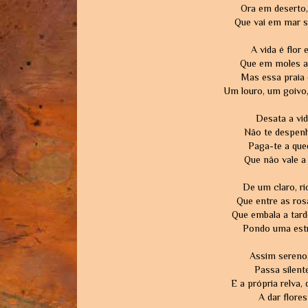
Ora em deserto, 
Que vai em mar 
A vida é flor
Que em moles as
Mas essa praia 
Um louro, um goivo
Desata a vid
Não te despenh
Paga-te a qued
Que não vale a
De um claro, ri
Que entre as ros
Que embala a tard
Pondo uma estre
Assim sereno
Passa silent
E a própria relva,
A dar flores