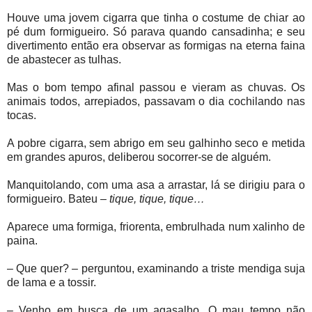
Houve uma jovem cigarra que tinha o costume de chiar ao
pé dum formigueiro. Só parava quando cansadinha; e seu
divertimento então era observar as formigas na eterna faina
de abastecer as tulhas.
Mas o bom tempo afinal passou e vieram as chuvas. Os
animais todos, arrepiados, passavam o dia cochilando nas
tocas.
A pobre cigarra, sem abrigo em seu galhinho seco e metida
em grandes apuros, deliberou socorrer-se de alguém.
Manquitolando, com uma asa a arrastar, lá se dirigiu para o
formigueiro. Bateu –
tique, tique, tique…
Aparece uma formiga, friorenta, embrulhada num xalinho de
paina.
– Que quer? – perguntou, examinando a triste mendiga suja
de lama e a tossir.
– Venho em busca de um agasalho. O mau tempo não