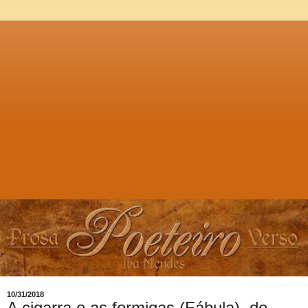
10/31/2018
A cigarra e as formigas (Fábula), de