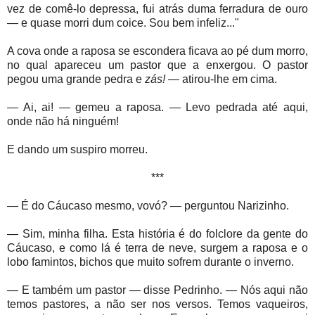
vez de comê-lo depressa, fui atrás duma ferradura de ouro
— e quase morri dum coice. Sou bem infeliz..."
A cova onde a raposa se escondera ficava ao pé dum morro,
no qual apareceu um pastor que a enxergou. O pastor
pegou uma grande pedra e
zás!
— atirou-lhe em cima.
— Ai, ai! — gemeu a raposa. — Levo pedrada até aqui,
onde não há ninguém!
E dando um suspiro morreu.
***
— É do Cáucaso mesmo, vovó? — perguntou Narizinho.
— Sim, minha filha. Esta história é do folclore da gente do
Cáucaso, e como lá é terra de neve, surgem a raposa e o
lobo famintos, bichos que muito sofrem durante o inverno.
— E também um pastor — disse Pedrinho. — Nós aqui não
temos pastores, a não ser nos versos. Temos vaqueiros,