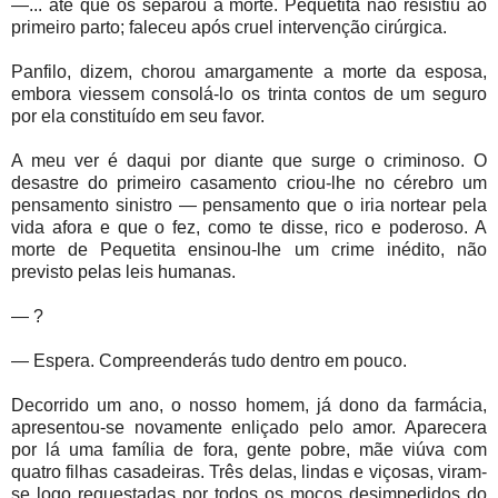
—... até que os separou a morte. Pequetita não resistiu ao
primeiro parto; faleceu após cruel intervenção cirúrgica.
Panfilo, dizem, chorou amargamente a morte da esposa,
embora viessem consolá-lo os trinta contos de um seguro
por ela constituído em seu favor.
A meu ver é daqui por diante que surge o criminoso. O
desastre do primeiro casamento criou-lhe no cérebro um
pensamento sinistro — pensamento que o iria nortear pela
vida afora e que o fez, como te disse, rico e poderoso. A
morte de Pequetita ensinou-lhe um crime inédito, não
previsto pelas leis humanas.
— ?
— Espera. Compreenderás tudo dentro em pouco.
Decorrido um ano, o nosso homem, já dono da farmácia,
apresentou-se novamente enliçado pelo amor. Aparecera
por lá uma família de fora, gente pobre, mãe viúva com
quatro filhas casadeiras. Três delas, lindas e viçosas, viram-
se logo requestadas por todos os moços desimpedidos do