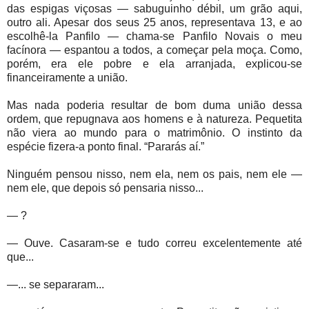
das espigas viçosas — sabuguinho débil, um grão aqui,
outro ali. Apesar dos seus 25 anos, representava 13, e ao
escolhê-la Panfilo — chama-se Panfilo Novais o meu
facínora — espantou a todos, a começar pela moça. Como,
porém, era ele pobre e ela arranjada, explicou-se
financeiramente a união.
Mas nada poderia resultar de bom duma união dessa
ordem, que repugnava aos homens e à natureza. Pequetita
não viera ao mundo para o matrimônio. O instinto da
espécie fizera-a ponto final. “Pararás aí.”
Ninguém pensou nisso, nem ela, nem os pais, nem ele —
nem ele, que depois só pensaria nisso...
— ?
— Ouve. Casaram-se e tudo correu excelentemente até
que...
—... se separaram...