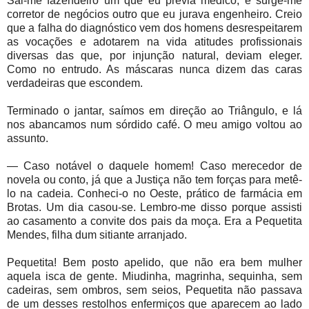
Sai-me fazendeiro um que eu previa médico, e surge-me
corretor de negócios outro que eu jurava engenheiro. Creio
que a falha do diagnóstico vem dos homens desrespeitarem
as vocações e adotarem na vida atitudes profissionais
diversas das que, por injunção natural, deviam eleger.
Como no entrudo. As máscaras nunca dizem das caras
verdadeiras que escondem.
Terminado o jantar, saímos em direção ao Triângulo, e lá
nos abancamos num sórdido café. O meu amigo voltou ao
assunto.
— Caso notável o daquele homem! Caso merecedor de
novela ou conto, já que a Justiça não tem forças para metê-
lo na cadeia. Conheci-o no Oeste, prático de farmácia em
Brotas. Um dia casou-se. Lembro-me disso porque assisti
ao casamento a convite dos pais da moça. Era a Pequetita
Mendes, filha dum sitiante arranjado.
Pequetita! Bem posto apelido, que não era bem mulher
aquela isca de gente. Miudinha, magrinha, sequinha, sem
cadeiras, sem ombros, sem seios, Pequetita não passava
de um desses restolhos enfermiços que aparecem ao lado