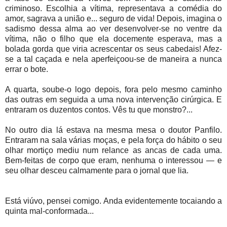
criminoso. Escolhia a vítima, representava a comédia do
amor, sagrava a união e... seguro de vida! Depois, imagina o
sadismo dessa alma ao ver desenvolver-se no ventre da
vítima, não o filho que ela docemente esperava, mas a
bolada gorda que viria acrescentar os seus cabedais! Afez-
se a tal caçada e nela aperfeiçoou-se de maneira a nunca
errar o bote.
A quarta, soube-o logo depois, fora pelo mesmo caminho
das outras em seguida a uma nova intervenção cirúrgica. E
entraram os duzentos contos. Vês tu que monstro?...
No outro dia lá estava na mesma mesa o doutor Panfilo.
Entraram na sala várias moças, e pela força do hábito o seu
olhar mortiço mediu num relance as ancas de cada uma.
Bem-feitas de corpo que eram, nenhuma o interessou — e
seu olhar desceu calmamente para o jornal que lia.
Está viúvo, pensei comigo. Anda evidentemente tocaiando a
quinta mal-conformada...