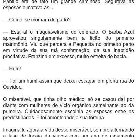
Panfilo era de fato um grande criminoso. Segurava as
esposas e matava-as...
— Como, se morriam de parto?
— Está aí o maquiavelismo do celerado. O Barba Azul
aproveitou singularmente bem a lição do primeiro
matrimônio. Viu que perdera a Pequetita no primeiro parto
em virtude da sua má conformação, da sua inaptidão
procriativa. Franzina em excesso, muito estreita de bacia...
— Hum!
— Foi um hum! assim que deixei escapar em plena rua do
Ouvidor...
O miserável, que tinha olho médico, só se casou daí por
diante com mulheres de vício orgânico semelhante ao da
primeira. Cuidadosamente escolhia as esposas entre as
predestinadas. E foi amontoando a sua fortuna.
Imagina tu agora a vida desse miserável, sempre alternando
a fase de tocaia da viuvez com um ano de casamento