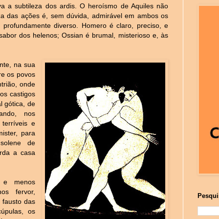
 a subtileza dos ardis. O heroísmo de Aquiles não
za das ações é, sem dúvida, admirável em ambos os
 profundamente diverso. Homero é claro, preciso, e
sabor dos helenos; Ossian é brumal, misterioso e, às
nte, na sua
tre os povos
ntrião, onde
os castigos
 gótica, de
rando, nos
terríveis e
ister, para
 solene de
arda a casa
s e menos
s fervor,
Pesqui
 fausto das
úpulas, os