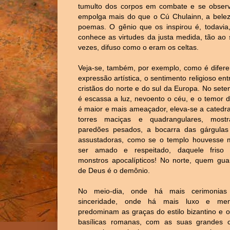
tumulto dos corpos em combate e se observa
empolga mais do que o Cú Chulainn, a bele
poemas. O gênio que os inspirou é, todavia,
conhece as virtudes da justa medida, tão ao 
vezes, difuso como o eram os celtas.
Veja-se, também, por exemplo, como é difere
expressão artística, o sentimento religioso en
cristãos do norte e do sul da Europa. No sete
é escassa a luz, nevoento o céu, e o temor d
é maior e mais ameaçador, eleva-se a catedral
torres maciças e quadrangulares, most
paredões pesados, a bocarra das gárgulas 
assustadoras, como se o templo houvesse m
ser amado e respeitado, daquele friso
monstros apocalípticos! No norte, quem gu
de Deus é o demônio.
No meio-dia, onde há mais cerimonia
sinceridade, onde há mais luxo e meno
predominam as graças do estilo bizantino e o
basílicas romanas, com as suas grandes c