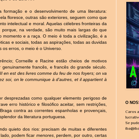
a formação e o desenvolvimento de uma literatura:
ela floresce, outras são exteriores, seguem como que
to intelectual e moral. Aquelas célebres fronteiras da
s, porque, na verdade, são muito mais largas do que
momento e a raça. O meio é toda a civilização, é a
ticas e sociais, todas as aspirações, todas as duvidas
 os erros, o meio é o Universo.
rêncio; Corneille e Racine estão cheios de motivos
 genuinamente francês, e francês do grande século.
"II en est des livres comme du feu de nos foyers; on va
ez soi, on le communique à d'autres, et il appartient à
ser desprezadas como qualquer elemento perigoso de
O NOS
e erro histórico e filosófico aceitar, sem restrições,
 Braga contra as correntes espanholas e provençais,
Caros a
splendor da literatura portuguesa.
lucrati
Se pude
iba@ib
ndo quieto dos rios: precisam de muitas e diferentes
 lado, podem ficar
menores
, perdem, por outro, certas