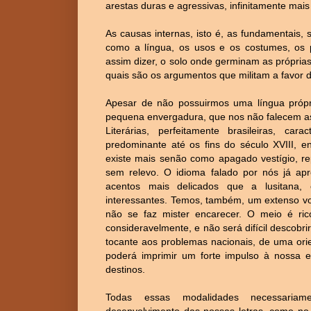
arestas duras e agressivas, infinitamente mais
As causas internas, isto é, as fundamentais
como a língua, os usos e os costumes, os pri
assim dizer, o solo onde germinam as própria
quais são os argumentos que militam a favor da
Apesar de não possuirmos uma língua própri
pequena envergadura, que nos não falecem as
Literárias, perfeitamente brasileiras, cara
predominante até os fins do século XVIII, e
existe mais senão como apagado vestígio, re
sem relevo. O idioma falado por nós já apr
acentos mais delicados que a lusitana, 
interessantes. Temos, também, um extenso voc
não se faz mister encarecer. O meio é rico
consideravelmente, e não será difícil descobri
tocante aos problemas nacionais, de uma ori
poderá imprimir um forte impulso à nossa e
destinos.
Todas essas modalidades necessariam
desenvolvimento das nossas letras, como no