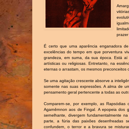
Amarg
vitór
evolut
igualm
limit
prazer
É certo que uma aparência enganadora de
excelências do tempo em que porventura viv
grandeza, em suma, da sua época. Está aí a 
artísticas ou religiosas. Entretanto, na es
eternas o arrastam, os mesmos preconceitos 
Se uma agitação crescente absorve a inteligê
somente nas suas expressões. A alma de uma
pensamento geral pertencente a todas as outr
Comparem-se, por exemplo, as Rapsódias d
Agamêmnon aos de Fingal. A epopeia dos g
semelhante, divergem fundamentalmente na 
parte, a fúria das paixões desenfreadas 
confundem, o terror e a bravura se mistura