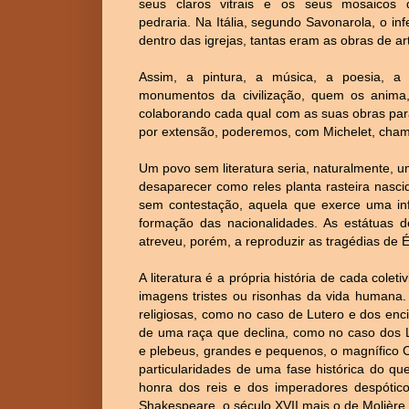
seus claros vitrais e os seus mosaicos
pedraria. Na Itália, segundo Savonarola, o in
dentro das igrejas, tantas eram as obras de a
Assim, a pintura, a música, a poesia, a e
monumentos da civilização, quem os anima,
colaborando cada qual com as suas obras para
por extensão, poderemos, com Michelet, cham
Um povo sem literatura seria, naturalmente,
desaparecer como reles planta rasteira nasci
sem contestação, aquela que exerce uma inf
formação das nacionalidades. As estátuas 
atreveu, porém, a reproduzir as tragédias de É
A literatura é a própria história de cada cole
imagens tristes ou risonhas da vida humana.
religiosas, como no caso de Lutero e dos encic
de uma raça que declina, como no caso dos 
e plebeus, grandes e pequenos, o magnífico 
particularidades de uma fase histórica do que 
honra dos reis e dos imperadores despótic
Shakespeare, o século XVII mais o de Molière