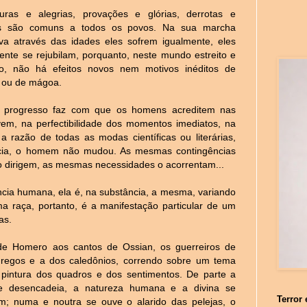
uras e alegrias, provações e glórias, derrotas e
ias são comuns a todos os povos. Na sua marcha
iva através das idades eles sofrem igualmente, eles
ente se rejubilam, porquanto, neste mundo estreito e
ado, não há efeitos novos nem motivos inéditos de
 ou de mágoa.
 progresso faz com que os homens acreditem nas
em, na perfectibilidade dos momentos imediatos, na
razão de todas as modas científicas ou literárias,
sência, o homem não mudou. As mesmas contingências
o dirigem, as mesmas necessidades o acorrentam...
ncia humana, ela é, na substância, a mesma, variando
 raça, portanto, é a manifestação particular de um
as.
e Homero aos cantos de Ossian, os guerreiros de
regos e a dos caledônios, correndo sobre um tema
pintura dos quadros e dos sentimentos. De parte a
se desencadeia, a natureza humana e a divina se
Terror 
m; numa e noutra se ouve o alarido das pelejas, o