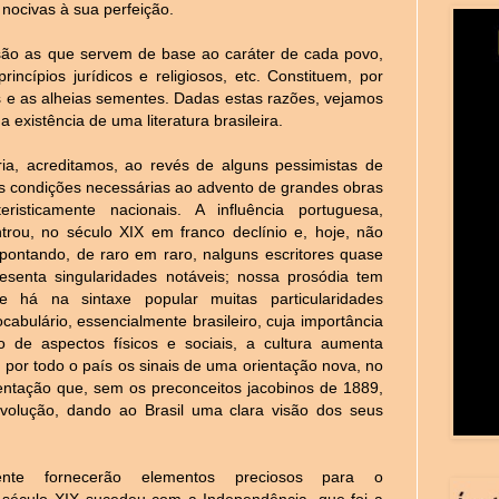
 nocivas à sua perfeição.
, são as que servem de base ao caráter de cada povo,
ncípios jurídicos e religiosos, etc. Constituem, por
s e as alheias sementes. Dadas estas razões, vejamos
 existência de uma literatura brasileira.
a, acreditamos, ao revés de alguns pessimistas de
 condições necessárias ao advento de grandes obras
cteristicamente nacionais. A influência portuguesa,
ntrou, no século XIX em franco declínio e, hoje, não
pontando, de raro em raro, nalguns escritores quase
esenta singularidades notáveis; nossa prosódia tem
e há na sintaxe popular muitas particularidades
abulário, essencialmente brasileiro, cuja importância
 de aspectos físicos e sociais, a cultura aumenta
r por todo o país os sinais de uma orientação nova, no
entação que, sem os preconceitos jacobinos de 1889,
volução, dando ao Brasil uma clara visão dos seus
ente fornecerão elementos preciosos para o
 século XIX sucedeu com a Independência, que foi a