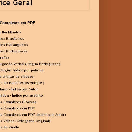
 Completos em PDF
r Iba Mendes
res Brasileiros
res Estrangeiros
res Portugueses
rafias
ugação Verbal (Língua Portuguesa)
ologia - Índice por palavra
s antigas de cidades
o do Baú (Textos Antigos)
lário - Índice por Autor
ática - Índice por assunto
os Completos (Poesia)
os Completos em PDF
os Completos em PDF (Índice por Autor)
os Velhos (Ortografia Original)
os do Kindle