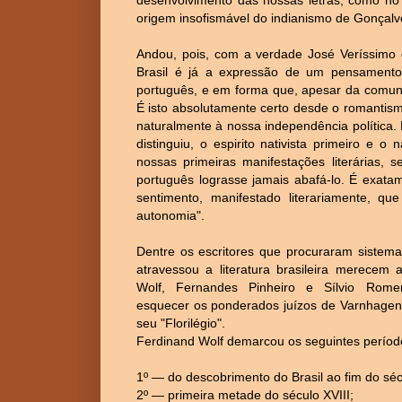
origem insofismável do indianismo de Gonçalve
Andou, pois, com a verdade José Veríssimo 
Brasil é já a expressão de um pensament
português, e em forma que, apesar da comuni
É isto absolutamente certo desde o romantism
naturalmente à nossa independência política
distinguiu, o espirito nativista primeiro e 
nossas primeiras manifestações literárias,
português lograsse jamais abafá-lo. É exata
sentimento, manifestado literariamente, que
autonomia".
Dentre os escritores que procuraram sistema
atravessou a literatura brasileira merecem 
Wolf, Fernandes Pinheiro e Sílvio Rome
esquecer os ponderados juízos de Varnhagen,
seu "Florilégio".
Ferdinand Wolf demarcou os seguintes períod
1º — do descobrimento do Brasil ao fim do séc
2º — primeira metade do século XVIII;