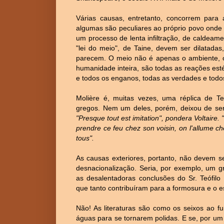
Várias causas, entretanto, concorrem para 
algumas são peculiares ao próprio povo onde 
um processo de lenta infiltração, de caldeamen
"lei do meio", de Taine, devem ser dilatada
parecem. O meio não é apenas o ambiente, o 
humanidade inteira, são todas as reações esté
e todos os enganos, todas as verdades e todos
Molière é, muitas vezes, uma réplica de Te
gregos. Nem um deles, porém, deixou de ser
"Presque tout est imitation", pondera Voltaire.
prendre ce feu chez son voisin, on l'allume ch
tous".
As causas exteriores, portanto, não devem 
desnacionalização. Seria, por exemplo, um grav
as desalentadoras conclusões do Sr. Teófilo
que tanto contribuíram para a formosura e o e
Não! As literaturas são como os seixos ao fu
águas para se tornarem polidas. E se, por um