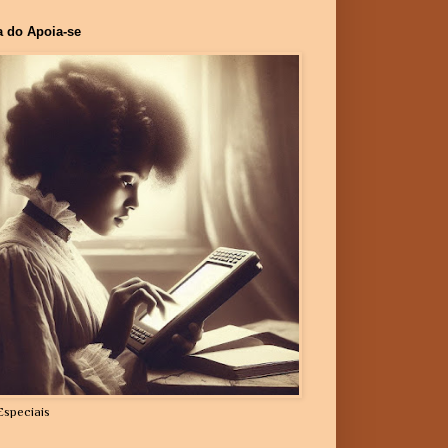
a do Apoia-se
Especiais