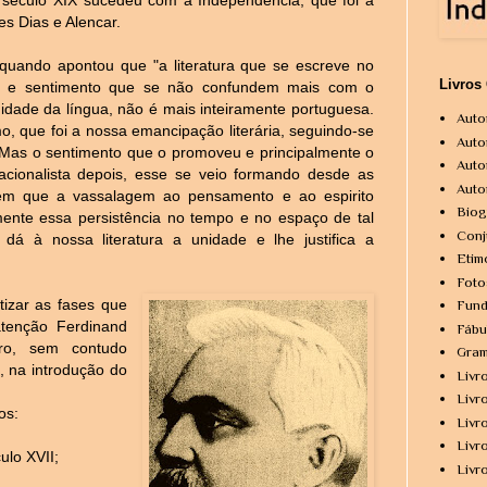
s Dias e Alencar.
quando apontou que "a literatura que se escreve no
Livros
o e sentimento que se não confundem mais com o
dade da língua, não é mais inteiramente portuguesa.
Auto
o, que foi a nossa emancipação literária, seguindo-se
Auto
. Mas o sentimento que o promoveu e principalmente o
Auto
o nacionalista depois, esse se veio formando desde as
Auto
 sem que a vassalagem ao pensamento e ao espirito
Biog
mente essa persistência no tempo e no espaço de tal
Conj
 dá à nossa literatura a unidade e lhe justifica a
Etim
Foto
tizar as fases que
Fund
atenção Ferdinand
Fábu
ro, sem contudo
Gram
 na introdução do
Livr
Livr
os:
Livr
Livr
ulo XVII;
Livr