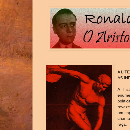
A LIT
AS IN
A his
enume
polít
reveze
um imp
chama
raça.