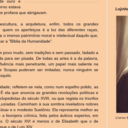
 de ouro e
ferno estava
Lojinh
rte profana que abrigavam.
scultura, a arquitetura, enfim, todos os grandes
 quem os aperfeiçoa é a luz das diferentes raças,
 o imenso patrimônio moral e intelectual daquilo que,
ar a "Bíblia da Humanidade".
 um povo mudo, sem tradições e sem passado, fadado a
da para ser pisada. De todas as artes é a da palavra,
luência mais penetrante, um papel mais saliente na
de Scopas puderam ser imitadas; nunca ninguém se
squilo.
tividade; refletem-se nela, como num espelho polido, as
 É ela que anuncia as grandes revoluções políticas e
lopedistas do século XVIII, ou que regista os triunfos
Lusíadas. Caminham à sua sombra niveladora nobres
César e o modesto Suetônio. Ela representa melhor as
a lisonjeira crônica, feita pelos áulicos espertos, em
Livros 
os. O século XVI é menos o de Elisabeth que o de
 que o de Luís XIV