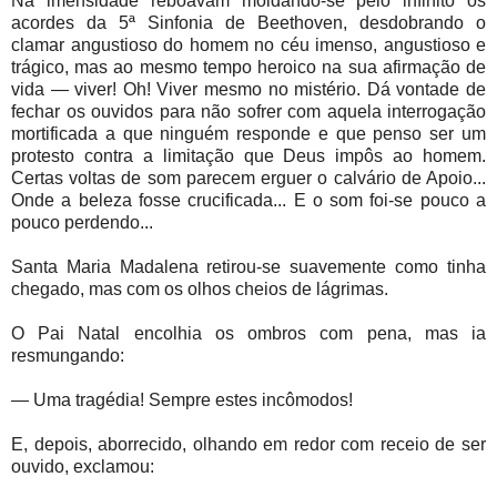
Na imensidade reboavam moldando-se pelo infinito os
acordes da 5ª Sinfonia de Beethoven, desdobrando o
clamar angustioso do homem no céu imenso, angustioso e
trágico, mas ao mesmo tempo heroico na sua afirmação de
vida — viver! Oh! Viver mesmo no mistério. Dá vontade de
fechar os ouvidos para não sofrer com aquela interrogação
mortificada a que ninguém responde e que penso ser um
protesto contra a limitação que Deus impôs ao homem.
Certas voltas de som parecem erguer o calvário de Apoio...
Onde a beleza fosse crucificada... E o som foi-se pouco a
pouco perdendo...
Santa Maria Madalena retirou-se suavemente como tinha
chegado, mas com os olhos cheios de lágrimas.
O Pai Natal encolhia os ombros com pena, mas ia
resmungando:
— Uma tragédia! Sempre estes incômodos!
E, depois, aborrecido, olhando em redor com receio de ser
ouvido, exclamou: