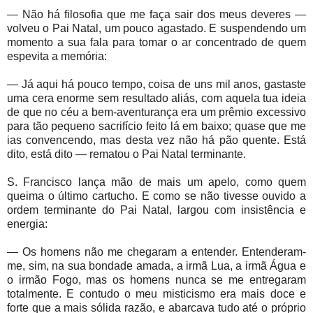
— Não há filosofia que me faça sair dos meus deveres —
volveu o Pai Natal, um pouco agastado. E suspendendo um
momento a sua fala para tomar o ar concentrado de quem
espevita a memória:
— Já aqui há pouco tempo, coisa de uns mil anos, gastaste
uma cera enorme sem resultado aliás, com aquela tua ideia
de que no céu a bem-aventurança era um prêmio excessivo
para tão pequeno sacrifício feito lá em baixo; quase que me
ias convencendo, mas desta vez não há pão quente. Está
dito, está dito — rematou o Pai Natal terminante.
S. Francisco lança mão de mais um apelo, como quem
queima o último cartucho. E como se não tivesse ouvido a
ordem terminante do Pai Natal, largou com insistência e
energia:
— Os homens não me chegaram a entender. Entenderam-
me, sim, na sua bondade amada, a irmã Lua, a irmã Água e
o irmão Fogo, mas os homens nunca se me entregaram
totalmente. E contudo o meu misticismo era mais doce e
forte que a mais sólida razão, e abarcava tudo até o próprio