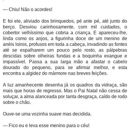
— Chiu! Não o acordes!
E foi ele, aliviado dos brinquedos, pé ante pé, até junto do
berço. Desviou carinhosamente, com mil cuidados, o
cobertor velhíssimo que cobria a criança. E apareceu-lhe,
linda como os anjos, a figurinha doce de um menino de
anéis loiros, profusos em toda a cabeça, invadindo as fontes
até se espalharem um pouco pelo rosto, as pálpebras
descidas sobre olheiras fundas e a boquinha exangue e
impassível. Passa a sua larga mão a afastar o cabelo
dourado do pequeno, para se afirmar melhor, e esta
encontra a algidez do mármore nas breves feições.
A luz amanhecente desenha já os quadros da vidraça, são
mais que horas de regresso. Mas o Pai Natal não cessa de
soluçar, a alma alanceada por tanta desgraça, caído de rodo
sobre o chão.
Ouve-se uma vozinha suave mas decidida.
— Fico eu e leva esse menino para o céu!