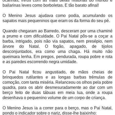
ocarinas; livros com as mais belas histórias do mundo e
bailarinas leves como borboletas. E tão barato afinal!
O Menino Jesus ajudava como podia, acumulando os
sapatos mais pequeninos que eram os da forma do seu pé.
Quando chegaram ao Barredo, desceram por uma chaminé
a prumo e com dificuldade. O Pai Natal pôs-se a coçar a
barba, intrigado, pois não via sapatos, nem presépio, nem
árvore do Natal. O fogão, apagado, de tijolos
desconjuntados, era como uma chaga. Há muito não
queimara lenha. Em pregos, pendurada, roupa pobre e rota
e as paredes escorrendo negra umidade.
O Pai Natal ficou angustiado, de mãos cheias de
brinquedos rutilantes e as longas barbas trémulas de
comoção, com tanta miséria. Relanceou os olhos pela pobre
quadra, para os abrir desmesuradamente ao dar com um
berço feito de duas tábuas em meia lua, onde a roupa
desenhava o pequenino volume de um corpo de criança.
O Menino Jesus ia a correr para o berço, mas o Pai Natal,
pondo o indicador sobre o nariz, disse-lhe baixinho: