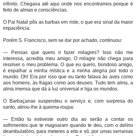
infinito. Chegava até aqui onde nos encontramos porque é
feito de almas e consciências.
O Pai Natal pôs as barbas em riste, o que era sinal da maior
impaciência.
Porém S. Francisco, sem se dar por achado, continuou:
— Pensas que quero ir fazer milagres? Isso não me
interessa, acredita meu amigo. O milagre não chega para
resolver o meu problema. O que eu quero, bondoso amigo,
é espalhar a minha mística e a minha alegria por todo o
mundo. Oh! Era por isso que eu tanto falava às aves como
aos homens, às fragas como aos deuses. Tudo tem alma, a
alma imensa que dá a luz universal e liga os mundos.
O Barbaçanas suspendeu o serviço e, com surpresa do
santo, atirou-lhe à queima-roupa:
— Então tu estiveste outro dia ao serão a contar os
sofrimentos que te magoaram quando te deu, com o delírio
deambulatório, para meteres a eito e só, por umas serranias