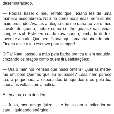
desembaraçado.
— Podias trazer o meu retrato que Ticiano fez de uma
maneira assombrosa. Não há cores mais ricas, nem sonho
mais profundo. Avalias a alegria que me daria ao ver o meu
cavalo de guerra, nobre como se lhe girasse nas veias
sangue azul. Este teu criado cavalgando, nimbado de luz,
jovem e amado! Que bem ficava aqui tamanha obra de arte!
Ficaria a ser o teu escravo para sempre!
O Pai Natal passou a mão pela barba branca e, em seguida,
cruzando os braços como quem tira satisfações:
— Ora o menino! Pensas que nasci ontem? Querias meter-
me em boa! Querias que eu roubasse? Essa nem parece
tua, a pequenada à espera dos brinquedos e eu pela tua
causa às voltas com a polícia!
E rematou, com desdém:
— Juízo, meu amigo, juízo! — e batia com o indicador na
cara, liquidando enérgico: