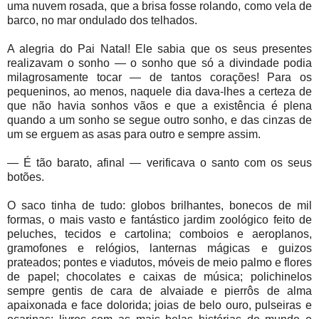
uma nuvem rosada, que a brisa fosse rolando, como vela de
barco, no mar ondulado dos telhados.
A alegria do Pai Natal! Ele sabia que os seus presentes
realizavam o sonho — o sonho que só a divindade podia
milagrosamente tocar — de tantos corações! Para os
pequeninos, ao menos, naquele dia dava-lhes a certeza de
que não havia sonhos vãos e que a existência é plena
quando a um sonho se segue outro sonho, e das cinzas de
um se erguem as asas para outro e sempre assim.
— É tão barato, afinal — verificava o santo com os seus
botões.
O saco tinha de tudo: globos brilhantes, bonecos de mil
formas, o mais vasto e fantástico jardim zoológico feito de
peluches, tecidos e cartolina; comboios e aeroplanos,
gramofones e relógios, lanternas mágicas e guizos
prateados; pontes e viadutos, móveis de meio palmo e flores
de papel; chocolates e caixas de música; polichinelos
sempre gentis de cara de alvaiade e pierrôs de alma
apaixonada e face dolorida; joias de belo ouro, pulseiras e