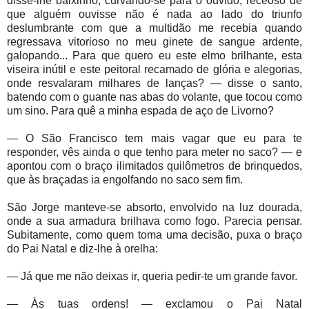
disse-lhe baixinho, curvando-se para o ouvido, receoso de
que alguém ouvisse não é nada ao lado do triunfo
deslumbrante com que a multidão me recebia quando
regressava vitorioso no meu ginete de sangue ardente,
galopando... Para que quero eu este elmo brilhante, esta
viseira inútil e este peitoral recamado de glória e alegorias,
onde resvalaram milhares de lanças? — disse o santo,
batendo com o guante nas abas do volante, que tocou como
um sino. Para quê a minha espada de aço de Livorno?
— O São Francisco tem mais vagar que eu para te
responder, vês ainda o que tenho para meter no saco? — e
apontou com o braço ilimitados quilômetros de brinquedos,
que às braçadas ia engolfando no saco sem fim.
São Jorge manteve-se absorto, envolvido na luz dourada,
onde a sua armadura brilhava como fogo. Parecia pensar.
Subitamente, como quem toma uma decisão, puxa o braço
do Pai Natal e diz-lhe à orelha:
— Já que me não deixas ir, queria pedir-te um grande favor.
— Às tuas ordens! — exclamou o Pai Natal