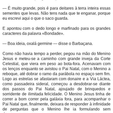
— É muito grande, pois é para deitares à terra inteira essas
sementes que levas. Não tens nada que te enganar, porque
eu escrevi aqui o que o saco guarda.
E apontou com o dedo longo e marfinado para os grandes
caracteres da palavra «Bondade».
— Boa ideia, oxalá germine — disse o Barbaçana.
Como não havia tempo a perder, pegou na mão do Menino
Jesus e meteu-se a caminho com grande inveja da Corte
Celestial, que viera em peso ao bota-fora. Acenavam com
os lenços enquanto se avistou o Pai Natal, com o Menino a
reboque, até dobrar o ramo da parábola no espaço sem fim.
Logo as estrelas se afastaram com donaire e a Via Láctea,
como passadeira sideral, começou a desdobrar-se diante
dos passos do Pai Natal, ajoujado de brinquedos e
sorridente de ilimitada felicidade. O Menino Jesus tinha de
correr a bom correr pela galáxia fora, para acompanhar o
Pai Natal que, finalmente, deixara de responder à infinidade
de perguntas que o Menino lhe ia formulando sem