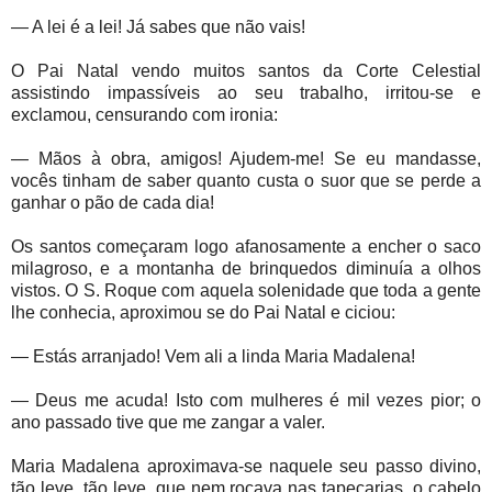
— A lei é a lei! Já sabes que não vais!
O Pai Natal vendo muitos santos da Corte Celestial
assistindo impassíveis ao seu trabalho, irritou-se e
exclamou, censurando com ironia:
— Mãos à obra, amigos! Ajudem-me! Se eu mandasse,
vocês tinham de saber quanto custa o suor que se perde a
ganhar o pão de cada dia!
Os santos começaram logo afanosamente a encher o saco
milagroso, e a montanha de brinquedos diminuía a olhos
vistos. O S. Roque com aquela solenidade que toda a gente
lhe conhecia, aproximou se do Pai Natal e ciciou:
— Estás arranjado! Vem ali a linda Maria Madalena!
— Deus me acuda! Isto com mulheres é mil vezes pior; o
ano passado tive que me zangar a valer.
Maria Madalena aproximava-se naquele seu passo divino,
tão leve, tão leve, que nem roçava nas tapeçarias, o cabelo