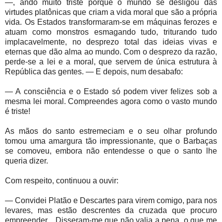
—, ando muito triste porque o mundo se desligou das
virtudes platônicas que criam a vida moral que são a própria
vida. Os Estados transformaram-se em máquinas ferozes e
atuam como monstros esmagando tudo, triturando tudo
implacavelmente, no desprezo total das ideias vivas e
eternas que dão alma ao mundo. Com o desprezo da razão,
perde-se a lei e a moral, que servem de única estrutura à
República das gentes. — E depois, num desabafo:
— A consciência e o Estado só podem viver felizes sob a
mesma lei moral. Compreendes agora como o vasto mundo
é triste!
As mãos do santo estremeciam e o seu olhar profundo
tomou uma amargura tão impressionante, que o Barbaças
se comoveu, embora não entendesse o que o santo lhe
queria dizer.
Com respeito, continuou a ouvir:
— Convidei Platão e Descartes para virem comigo, para nos
levares, mas estão descrentes da cruzada que procuro
empreender... Disseram-me que não valia a pena, o que me