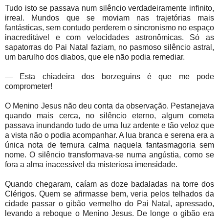
Tudo isto se passava num silêncio verdadeiramente infinito,
irreal. Mundos que se moviam nas trajetórias mais
fantásticas, sem contudo perderem o sincronismo no espaço
inacreditável e com velocidades astronômicas. Só as
sapatorras do Pai Natal faziam, no pasmoso silêncio astral,
um barulho dos diabos, que ele não podia remediar.
— Esta chiadeira dos borzeguins é que me pode
comprometer!
O Menino Jesus não deu conta da observação. Pestanejava
quando mais cerca, no silêncio eterno, algum cometa
passava inundando tudo de uma luz ardente e tão veloz que
a vista não o podia acompanhar. A lua branca e serena era a
única nota de ternura calma naquela fantasmagoria sem
nome. O silêncio transformava-se numa angústia, como se
fora a alma inacessível da misteriosa imensidade.
Quando chegaram, caíam as doze badaladas na torre dos
Clérigos. Quem se afirmasse bem, veria pelos telhados da
cidade passar o gibão vermelho do Pai Natal, apressado,
levando a reboque o Menino Jesus. De longe o gibão era