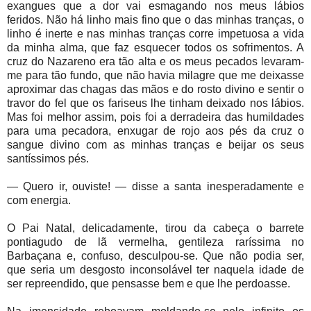
exangues que a dor vai esmagando nos meus lábios
feridos. Não há linho mais fino que o das minhas tranças, o
linho é inerte e nas minhas tranças corre impetuosa a vida
da minha alma, que faz esquecer todos os sofrimentos. A
cruz do Nazareno era tão alta e os meus pecados levaram-
me para tão fundo, que não havia milagre que me deixasse
aproximar das chagas das mãos e do rosto divino e sentir o
travor do fel que os fariseus lhe tinham deixado nos lábios.
Mas foi melhor assim, pois foi a derradeira das humildades
para uma pecadora, enxugar de rojo aos pés da cruz o
sangue divino com as minhas tranças e beijar os seus
santíssimos pés.
— Quero ir, ouviste! — disse a santa inesperadamente e
com energia.
O Pai Natal, delicadamente, tirou da cabeça o barrete
pontiagudo de lã vermelha, gentileza raríssima no
Barbaçana e, confuso, desculpou-se. Que não podia ser,
que seria um desgosto inconsolável ter naquela idade de
ser repreendido, que pensasse bem e que lhe perdoasse.