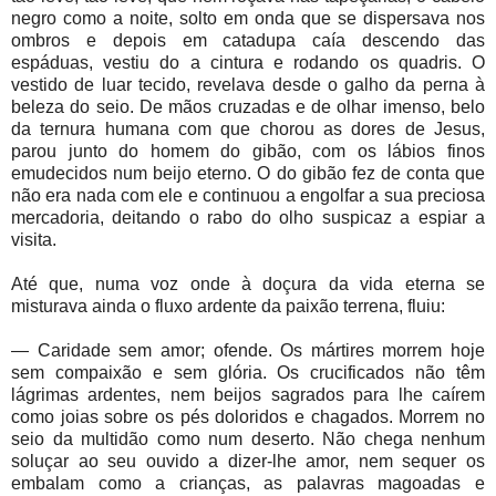
negro como a noite, solto em onda que se dispersava nos
ombros e depois em catadupa caía descendo das
espáduas, vestiu do a cintura e rodando os quadris. O
vestido de luar tecido, revelava desde o galho da perna à
beleza do seio. De mãos cruzadas e de olhar imenso, belo
da ternura humana com que chorou as dores de Jesus,
parou junto do homem do gibão, com os lábios finos
emudecidos num beijo eterno. O do gibão fez de conta que
não era nada com ele e continuou a engolfar a sua preciosa
mercadoria, deitando o rabo do olho suspicaz a espiar a
visita.
Até que, numa voz onde à doçura da vida eterna se
misturava ainda o fluxo ardente da paixão terrena, fluiu:
— Caridade sem amor; ofende. Os mártires morrem hoje
sem compaixão e sem glória. Os crucificados não têm
lágrimas ardentes, nem beijos sagrados para lhe caírem
como joias sobre os pés doloridos e chagados. Morrem no
seio da multidão como num deserto. Não chega nenhum
soluçar ao seu ouvido a dizer-lhe amor, nem sequer os
embalam como a crianças, as palavras magoadas e