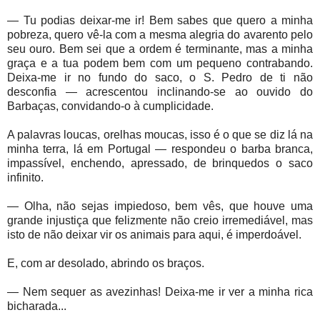
— Tu podias deixar-me ir! Bem sabes que quero a minha
pobreza, quero vê-la com a mesma alegria do avarento pelo
seu ouro. Bem sei que a ordem é terminante, mas a minha
graça e a tua podem bem com um pequeno contrabando.
Deixa-me ir no fundo do saco, o S. Pedro de ti não
desconfia — acrescentou inclinando-se ao ouvido do
Barbaças, convidando-o à cumplicidade.
A palavras loucas, orelhas moucas, isso é o que se diz lá na
minha terra, lá em Portugal — respondeu o barba branca,
impassível, enchendo, apressado, de brinquedos o saco
infinito.
— Olha, não sejas impiedoso, bem vês, que houve uma
grande injustiça que felizmente não creio irremediável, mas
isto de não deixar vir os animais para aqui, é imperdoável.
E, com ar desolado, abrindo os braços.
— Nem sequer as avezinhas! Deixa-me ir ver a minha rica
bicharada...