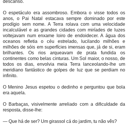
descanso.
O espetáculo era assombroso. Embora o visse todos os
anos, o Pai Natal estacava sempre dominado por este
prodígio sem nome. A Terra rolava com uma velocidade
incalculável e as grandes cidades com miríades de luzes
voltejavam num enxame loiro de endoidecer. A água dos
oceanos refletia o céu estrelado, lucilando milhões e
milhões de sóis em superfícies imensas que, já de si, eram
brilhantes. Os rios arqueavam de prata fundida os
continentes como belas cinturas. Um Sol maior, o nosso, de
todos os dias, envolvia meia Terra lanceolando-lhe um
meridiano fantástico de golpes de luz que se perdiam no
infinito.
O Menino Jesus espetou o dedinho e perguntou que bola
era aquela.
O Barbaças, visivelmente arreliado com a dificuldade da
resposta, disse-lhe:
— Que há de ser? Um girassol cá do jardim, tu não vês?