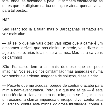
fora, onde ias deixando a pele... E também encareceste as
dores que te afligiram na tua doença e ainda querias voltar
para tal peste...
Hã?!
São Francisco ia a falar, mas o Barbaçanas, rematou em
voz mais alta:
— Já sei o que me vais dizer. Vais dizer que a carne é um
embaraço terrível, que nos diminui e perde, vais dizer que
agora desprezarias totalmente a carne... Mas para cá vens
de carrinho!
São Francisco tem o ar mais doloroso que se pode
imaginar. Nos seus olhos cintilam lágrimas amargas e numa
voz sombria e ardente, magoada de soluços, disse ainda:
— Peço-te que me acudas, porque de contrário acaba para
mim a bem-aventurança. Porque o que me aflige — é esta
consciência a clamar dentro de mim, sem se fatigar como
um oceano, a clamar imperiosa e irrespondível contra esta
quietação, contra esta minha dolorosa inutilidade, contra a