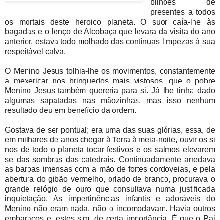
bilhões de
presentes a todos
os mortais deste heroico planeta. O suor caía-lhe às
bagadas e o lenço de Alcobaça que levara da visita do ano
anterior, estava todo molhado das contínuas limpezas à sua
respeitável calva.
O Menino Jesus tolhia-lhe os movimentos, constantemente
a mexericar nos brinquedos mais vistosos, que o pobre
Menino Jesus também quereria para si. Já lhe tinha dado
algumas sapatadas nas mãozinhas, mas isso nenhum
resultado deu em benefício da ordem.
Gostava de ser pontual; era uma das suas glórias, essa, de
em milhares de anos chegar à Terra à meia-noite, ouvir os si
nos de todo o planeta tocar festivos e os salmos elevarem
se das sombras das catedrais. Continuadamente arredava
as barbas imensas com a mão de fortes cordoveias, e pela
abertura do gibão vermelho, orlado de branco, procurava o
grande relógio de ouro que consultava numa justificada
inquietação. As impertinências infantis e adoráveis do
Menino não eram nada, não o incomodavam. Havia outros
embaraços e, estes sim, de certa importância. É que o Pai