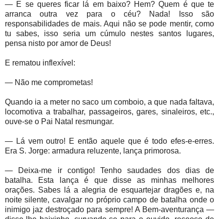
— E se queres ficar lá em baixo? Hem? Quem é que te
arranca outra vez para o céu? Nada! Isso são
responsabilidades de mais. Aqui não se pode mentir, como
tu sabes, isso seria um cúmulo nestes santos lugares,
pensa nisto por amor de Deus!
E rematou inflexível:
— Não me comprometas!
Quando ia a meter no saco um comboio, a que nada faltava,
locomotiva a trabalhar, passageiros, gares, sinaleiros, etc.,
ouve-se o Pai Natal resmungar.
— Lá vem outro! E então aquele que é todo efes-e-erres.
Era S. Jorge: armadura reluzente, lança primorosa.
— Deixa-me ir contigo! Tenho saudades dos dias de
batalha. Esta lança é que disse as minhas melhores
orações. Sabes lá a alegria de esquartejar dragões e, na
noite silente, cavalgar no próprio campo de batalha onde o
inimigo jaz destroçado para sempre! A Bem-aventurança —