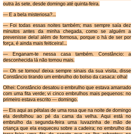
outra às sete, desde domingo até quinta-feira.
— E a bela misteriosa?...
— Foi todas essas noites também; mas sempre saía dez
minutos antes da minha chegada, como se alguém a
prevenisse dela! além de formosa, porque o há de ser por
força, é ainda mais feiticeira!...
— Enganam-te nessa casa também. Constâncio: a
desconhecida lá não tornou mais.
— Oh se tornou! deixa sempre sinais da sua visita, disse
Constâncio tirando um embrulho do bolso da casaca: olha!
Olhei: Const
âncio desatou o embrulho que estava amarrado
com uma fita verde; vi cinco embrulhos mais pequenos: no
primeiro estava escrito — domingo.
— Eis aqui as pétalas de uma rosa que na noite de domingo
ela desfolhou ao pé da cama da velha. Aqui está no
embrulho da segunda-feira uma luvazinha de mão de
criança que ela esqueceu sobre a cadeira; no embrulho da