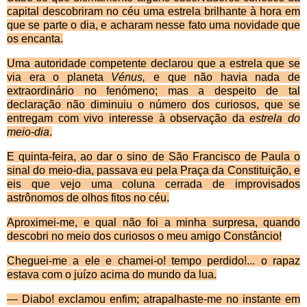
capital descobriram no c
éu uma estrela brilhante
à hora em
que se parte o dia, e acharam nesse fato uma novidade que
os encanta.
Uma autoridade competente declarou que a estrela que se
via era o planeta
V
énus,
e que não havia nada de
extraordinário no fenómeno; mas a despeito de tal
declaração não diminuiu o número dos curiosos, que se
entregam com vivo interesse à observação da
estrela do
meio-dia
.
E quinta-feira, ao dar o sino de São Francisco de Paula o
sinal do meio-dia, passava eu pela Pra
ça da Constituição, e
eis que vejo uma coluna cerrada de improvisados
astrônomos de olhos fitos no céu.
Aproximei-me, e qual n
ão foi a minha surpresa, quando
descobri no meio dos curiosos o meu amigo Constâncio!
Cheguei-me a ele e chamei-o! tempo perdido!... o rapaz
estava com o ju
ízo acima do mundo da lua.
— Diabo! exclamou enfim; atrapalhaste-me no ins­tante em