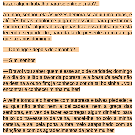
trazer algum trabalho para se entreter, não?...
Ah, n
ão, senhor: ela às vezes demora-se aqui uma, duas, e
até três horas, conforme julga necessário, para prestar-nos
socorro; e há alguns dias apenas traz essa bolsa que está
tecendo, segundo diz, para dá-la de pre­sente a uma amiga
que faz anos domingo.
—
Domingo? depois de amanhã?...
—
Sim, senhor.
—
Bravo! vou saber quem é esse anjo de caridade; domingo
é o dia do leilão a favor da pobreza, e a
bolsa de seda
não
se destina a outro fim; já conheço a cor da tal bolsinha... vou
encontrar e conhecer minha mulher!
A velha tornou a olhar-me com surpresa e talvez piedade; e
eu que n
ão tenho nem a delicadeza, nem a graça das
senhoras, em vez de fazer escorregar algum dinheiro para
baixo do travesseiro da velha, lancei-lhe no colo a minha
carteira, e saí pela porta a fora meio atrapalhado com as
bênçãos e com os agradecimentos da pobre mulher.