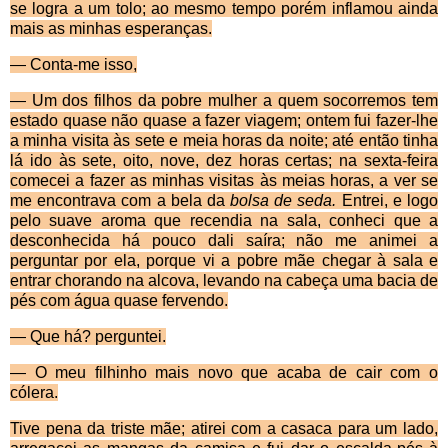
se logra a um tolo; ao mesmo tempo porém inflamou ainda
mais as minhas esperanças.
— Conta-me isso,
— Um dos filhos da pobre mulher a quem socorre­mos tem
estado quase não quase a fazer viagem; ontem fui fazer-lhe
a minha visita às sete e meia horas da noite; até então tinha
lá ido às sete, oito, nove, dez horas certas; na sexta-feira
comecei a fazer as minhas visitas às meias horas, a ver se
me encontrava com a bela da
bolsa de seda.
Entrei, e logo
pelo suave aroma que recendia na sala, conheci que a
desconhecida há pouco dali saíra; não me animei a
perguntar por ela, porque vi a pobre mãe chegar à sala e
entrar chorando na alcova, levando na cabeça uma bacia de
pés com água quase fervendo.
—
Que há? perguntei.
—
O meu filhinho mais novo que acaba de cair com o
cólera.
Tive pena da triste m
ãe; atirei com a casaca para um lado,