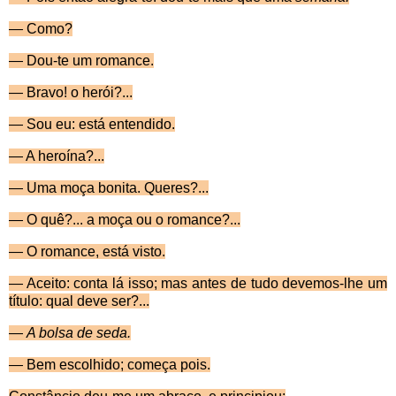
—
Como?
— Dou-te um romance.
— Bravo! o herói?...
— Sou eu: está entendido.
— A heroína?...
— Uma moça bonita. Queres?...
— O quê?... a moça ou o romance?...
— O romance, está visto.
— Aceito: conta lá isso; mas antes de tudo devemos-lhe um
título: qual deve ser?...
—
A bolsa de seda.
—
Bem escolhido; começa pois.