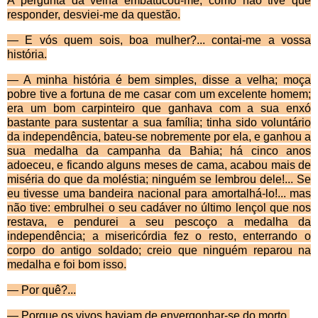
A pergunta da velha embatucou-me; como n
ão tive que
responder, desviei-me da questão.
—
E vós quem sois, boa mulher?... contai-me a vossa
história.
—
A minha história é bem simples, disse a velha; moça
pobre tive a fortuna de me casar com um excelente homem;
era um bom carpinteiro que ganhava com a sua enxó
bastante para sustentar a sua família; tinha
sido volunt
ário
da independência, bateu-se nobremente por ela, e ganhou a
sua medalha da campanha da Bahia; há cinco anos
adoeceu, e ficando alguns meses de cama, acabou mais de
miséria do que da moléstia; ninguém se lembrou dele!... Se
eu tivesse uma bandeira na­cional para amortalhá-lo!... mas
não tive: embrulhei o seu cadáver no último lençol que nos
restava, e pen­durei a seu pescoço a medalha da
independência; a misericórdia fez o resto, enterrando o
corpo do antigo soldado; creio que ninguém reparou na
medalha e foi bom isso.
—
Por quê?...
—
Porque os vivos haviam de envergonhar-se do morto.