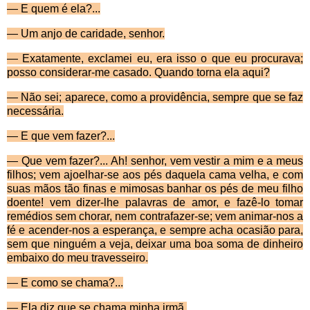
— E quem é ela?...
— Um anjo de caridade, senhor.
— Exatamente, exclamei eu, era isso o que eu pro­curava;
posso considerar-me casado. Quando torna ela aqui?
—
Não sei; aparece, como a providência, sempre que se faz
necessária.
—
E que vem fazer?...
—
Que vem fazer?... Ah! senhor, vem vestir a mim e a meus
filhos; vem ajoelhar-se aos pés daquela cama velha, e com
suas mãos tão finas e mimosas banhar os pés de meu filho
doente! vem dizer-lhe palavras de amor, e fazê-lo tomar
remédios sem chorar, nem contra­fazer-se; vem animar-nos a
fé e acender-nos a esperança, e sempre acha ocasião para,
sem que ninguém a veja, deixar uma boa soma de dinheiro
embaixo do meu tra­vesseiro.
—
E como se chama?...
—
Ela diz que se chama minha irmã.