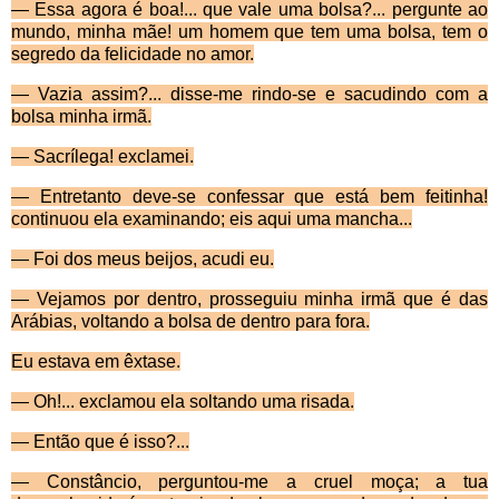
—
Essa agora é boa!... que vale uma bolsa?... pergunte ao
mundo, minha mãe! um homem que tem uma bolsa, tem o
segredo da felicidade no amor.
—
Vazia assim?... disse-me rindo-se e sacudindo com a
bolsa minha irmã.
—
Sacrílega! exclamei.
—
Entretanto deve-se confessar que está bem feitinha!
continuou ela examinando; eis aqui uma man­cha...
—
Foi dos meus beijos, acudi eu.
—
Vejamos por dentro, prosseguiu minha irmã que é das
Arábias, voltando a bolsa de dentro para fora.
Eu estava em
êxtase.
—
Oh!... exclamou ela soltando uma risada.
—
Então que é isso?...
—
Constâncio, perguntou-me a cruel moça; a tua