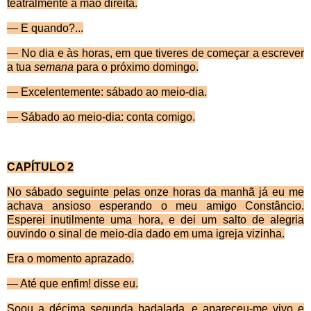
teatralmente a mão direita.
— E quando?...
— No dia e às horas, em que tiveres de começar a escrever
a tua
semana
para o próximo domingo.
— Excelentemente: sábado ao meio-dia.
— Sábado ao meio-dia: conta comigo.
CAPÍTULO 2
No s
ábado seguinte pelas onze horas da manhã já eu me
achava ansioso esperando o meu amigo Cons­tâncio.
Esperei inutilmente uma hora, e dei um salto de alegria
ouvindo o sinal de meio-dia dado em uma igreja vizinha.
Era o momento aprazado.
— Até que enfim! disse eu.
Soou a d
écima segunda badalada, e apareceu-me vivo e