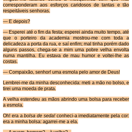
corresponderam aos esforços caridosos de tantas e tão
respeitáveis senhoras.
— E depois?
— Esperei até o fim da festa; esperei ainda muito tempo, até
que o porteiro da academia mostrou-me com toda a
delicadeza a porta da rua, e saí enfim; mal tinha porém dado
alguns passos, chega-se a mim uma pobre velha envolta
numa mantilha. Eu estava de mau humor e voltei-lhe as
costas.
— Compaixão, senhor! uma esmola pelo amor de Deus!
Lembrei-me da minha desconhecida: meti a m
ão no bolso, e
tirei uma moeda de prata.
A velha estendeu as m
ãos abrindo uma bolsa para receber
a esmola.
Oh! era a
bolsa de seda!
conheci-a imediatamente pela cor:
era a minha bolsa: agarrei-me a ela.