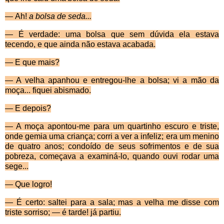
—
Ah!
a bolsa de seda...
— É verdade: uma bolsa que sem dúvida ela estava
tecendo, e que ainda não estava acabada.
— E que mais?
— A velha apanhou e entregou-lhe a bolsa; vi a mão da
moça... fiquei abismado.
— E depois?
— A moça apontou-me para um quartinho escuro e triste,
onde gemia uma criança; corri a ver a infeliz; era um menino
de quatro anos; condoído de seus sofri­mentos e de sua
pobreza, começava a examiná-lo, quando ouvi rodar uma
sege...
— Que logro!
— É certo: saltei para a sala; mas a velha me disse com
triste sorriso; — é tarde! já partiu.