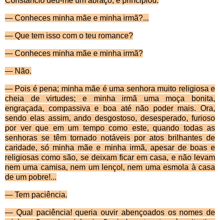
Const
âncio deu-me um abraço, e principiou:
— Conheces minha mãe e minha irmã?...
— Que tem isso com o teu romance?
— Conheces minha mãe e minha irmã?
— Não.
— Pois é pena; minha mãe é uma senhora muito religiosa e
cheia de virtudes; e minha irmã uma moça bonita,
engraçada, compassiva e boa até não poder mais. Ora,
sendo elas assim, ando desgostoso, desesperado, furioso
por ver que em um tempo como este, quando todas as
senhoras se têm tornado notáveis por atos bri­lhantes de
caridade, só minha mãe e minha irmã, apesar de boas e
religiosas como são, se deixam ficar em casa, e não levam
nem uma camisa, nem um lençol, nem uma esmola à casa
de um pobre!...
— Tem paciência.
— Qual paciência! queria ouvir abençoados os no­mes de