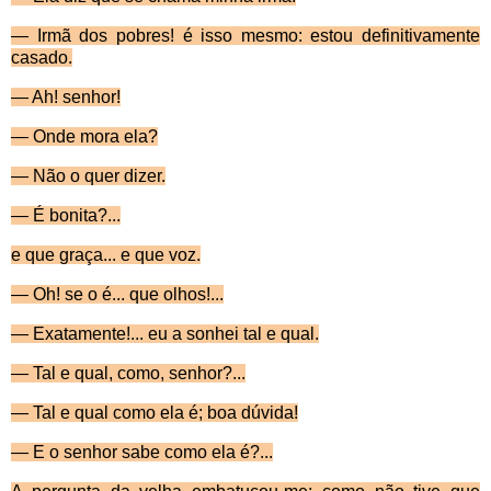
—
Irmã dos pobres! é isso mesmo: estou definiti­vamente
casado.
—
Ah! senhor!
—
Onde mora ela?
—
Não o quer dizer.
—
É bonita?...
e que gra
ça... e que voz.
—
Oh! se o é... que olhos!...
—
Exatamente!... eu a sonhei tal e qual.
—
Tal e qual, como, senhor?...
—
Tal e qual como ela é; boa dúvida!
—
E o senhor sabe como ela é?...