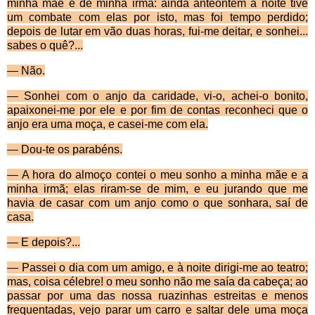
minha mãe e de minha irmã: ainda anteontem à noite tive
um combate com elas por isto, mas foi tempo perdido;
depois de lutar em vão duas horas, fui-me deitar, e sonhei...
sabes o quê?...
— Não.
— Sonhei com o anjo da caridade, vi-o, achei-o bonito,
apaixonei-me por ele e por fim de contas reco­nheci que o
anjo era uma moça, e casei-me com ela.
— Dou-te os parabéns.
— A hora do almoço contei o meu sonho a minha mãe e a
minha irmã; elas riram-se de mim, e eu jurando que me
havia de casar com um anjo como o que so­nhara, saí de
casa.
— E depois?...
— Passei o dia com um amigo, e à noite dirigi-me ao teatro;
mas, coisa célebre! o meu sonho não me saía da cabeça; ao
passar por uma das nossa ruazinhas estreitas e menos
frequentadas, vejo parar um carro e saltar dele uma moça