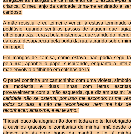
arregacei as mangas da camisa e fui dar o
escalda-p
és à
criança. O meu anjo da caridade tinha-me ensinado a ser
caridoso.
A m
ãe resistiu, e eu teimei e venci: já estava ter­minado o
pedilúvio, quando senti os passos de alguém que fugia:
olhei para trás... era a bela misteriosa, que saindo do interior
da casa, desaparecia pela porta da rua, atirando sobre mim
um papel.
Em mangas de camisa, como estava, n
ão podia segui-la
pela rua; apanhei o papel suspirando, enquanto a infeliz
mãe envolvia o filhinho em colchas de lã.
O papel continha um cartuchinho com uma violeta, s
ímbolo
da modéstia, e duas linhas com letras escritas
provavelmente com a mão esquerda, que diziam assim:
"a
caridade não se ostenta; por isso me escondo: tu me vês
todos os dias, e não me reconheces, nem me hás de
reconhecer; amas-me, e eu te amo."
"Fiquei louco de alegria; n
ão dormi toda a noite: fui obrigado
a ouvir os gracejos e zombarias de minha irmã desde o
almoço até às onze horas da manhã, e fiel à minha