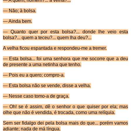
— A quem, homem?... à velha?...
— Não; à bolsa.
— Ainda bem.
— Quanto quer por esta bolsa?... donde lhe veio esta
bolsa?... quem a teceu?... quem lha deu?...
A velha ficou espantada e respondeu-me a tremer.
—
Esta bolsa... foi uma senhora que me socorre que a deu
de presente a uma netinha que tenho.
—
Pois eu a quero; compro-a.
—
Esta bolsa não se vende, disse a velha.
—
Nesse caso tomo-a de graça.
—
Oh! se é assim, dê o senhor o que quiser por ela; mas
olhe que não é vendida, é trocada, como uma relíquia.
Sem ser fidalgo dei pela bolsa mais do que... por
ém vamos
adiante; nada de má língua.