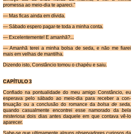
promessa ao meio-dia te apareci."
— Mas ficas ainda em dívida.
— Sábado espero pagar-te toda a minha conta.
— Excelentemente! E amanhã?...
— Amanhã terei a minha bolsa de seda, e não me fiarei
mais em velhas de mantilha.
Dizendo isto, Const
âncio tomou o chapéu e saiu.
CAPÍTULO 3
Confiado na pontualidade do meu amigo Const
âncio, eu
esperava pelo sábado ao meio-dia para receber a con­
tinuação ou a conclusão do romance da
bolsa de seda,
quando casualmente encontrei esse namorado da
bela
misteriosa
dois dias antes daquele em que contava vê-lo
aparecer.
Sabe-se que ultimamente alguns observadores curio­sos da