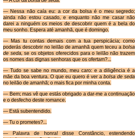
— A cor da
bolsa de seda.
—
Nessa não caía eu: a cor da bolsa é o meu segredo;
ainda não estou casado, e enquanto não me casar não
darei a ninguém os meios de descobrir quem é a bela do
meu sonho. Espera até amanhã, que é domingo.
— Mas tu contas demais com a tua perspicácia; como
poderás descobrir no leilão de amanhã quem teceu a
bolsa
de seda,
se os objetos oferecidos para o leilão não trazem
os nomes das dignas senhoras que os ofertam?...
— Tudo se sabe no mundo, meu caro: e a diligência é a
mãe da boa ventura. O que eu quero é ver a
bolsa de seda
no leilão de amanhã; o mais fica por minha conta.
— Bem; mas vê que estás obrigado a dar-me a con­tinuação
e o desfecho deste romance.
— Está subentendido.
— Tu o prometes?...
— Palavra de honra! disse Constâncio, estendendo