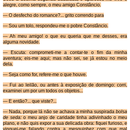
alegre, como sempre, o meu amigo Constâncio.
— O desfecho do romance?... grito correndo para
— Sou um tolo, respondeu-me o pobre Constâncio.
— Ah meu amigo! o que eu queria que me desses, era
alguma novidade.
— Escuta: comprometi-me a contar-te o fim da minha
aventura; eis-me aqui; mas não sei, se já estou no meio
dela.
— Seja como for, refere-me o que houve.
— Fui ao leilão, ou antes à exposição de domingo: corri,
examinei um por um todos os objetos...
— E então?... que viste?...
— Nada, porque lá não se achava a minha suspi­rada
bolsa
de seda:
o meu anjo de caridade tinha adivi­nhado o meu
plano, e não quis expor a sua delicada obra: fiquei furioso, e
vinguei-me falando contra a mes­quinhez com que mal