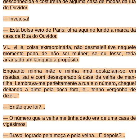
desconhecida é costureira de alguma casa de modas da rua
do Ouvidor.
—
Invejosa!
—
Esta bolsa veio de Paris: olha aqui no fundo a marca da
casa da Rua do Ouvidor.
Vi... vi, e, coisa extraordin
ária, não desmaiei! tive naquele
momento pena de não ser mulher; se eu fosse, teria
arranjado um faniquito a propósito.
Enquanto minha m
ãe e minha irmã desfaziam-se em
risadas, saí e corri desesperado à casa da velha de man­
tilha. Lembrava-me perfeitamente a rua e o número, cheguei
deitando a alma pela boca fora, e... tenho vergonha de
dizer..."
— Então que foi?...
— O número que a velha me tinha dado era de uma casa de
vigésimos.
— Bravo! logrado pela moça e pela velha... E depois?...