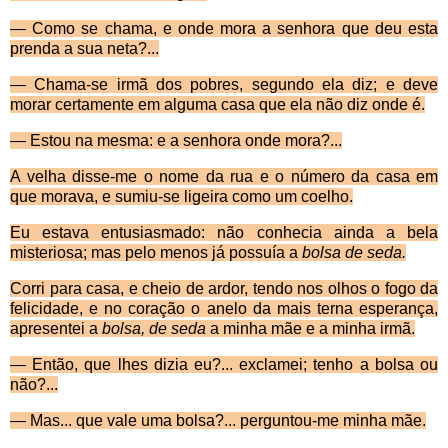
—
Como se chama, e onde mora a senhora que deu esta
prenda a sua neta?...
—
Chama-se irmã dos pobres, segundo ela diz; e deve
morar certamente em alguma casa que ela não diz onde é.
—
Estou na mesma: e a senhora onde mora?...
A velha disse-me o nome da rua e o n
úmero da casa em
que morava, e sumiu-se ligeira como um coelho.
Eu estava entusiasmado: n
ão conhecia ainda a bela
misteriosa; mas pelo menos já possuía a
bolsa de seda.
Corri para casa, e cheio de ardor, tendo nos olhos o fogo da
felicidade, e no cora
ção o anelo da mais terna esperança,
apresentei a
bolsa, de seda
a minha mãe e a minha irmã.
—
Então, que lhes dizia eu?... exclamei; tenho a bolsa ou
não?...
—
Mas... que vale uma bolsa?... perguntou-me minha mãe.