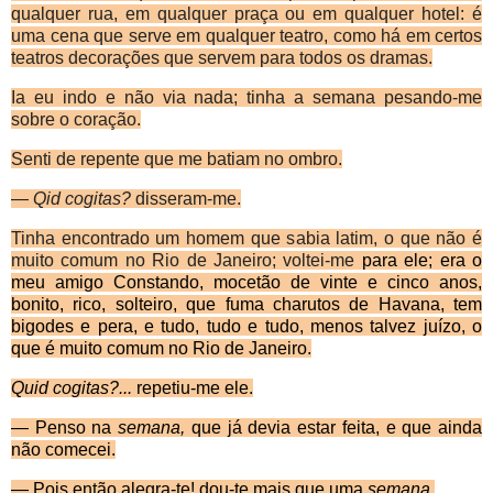
qualquer rua, em qualquer praça ou em qualquer hotel: é
uma cena que serve em qualquer teatro, como há em certos
teatros decorações que servem para todos os dramas.
Ia eu indo e não via nada; tinha a semana pesando-me
sobre o coração.
Senti de repente que me batiam no ombro.
—
Qid cogitas?
disseram-me.
Tinha encontrado um homem que sabia latim, o que não é
muito comum no Rio de Janeiro; voltei-me
para ele; era o
meu amigo Constando, mocet
ão de vinte e cinco anos,
bonito, rico, solteiro, que fuma charutos de Havana, tem
bigodes e pera, e tudo, tudo e tudo, menos talvez juízo, o
que é muito comum no Rio de Janeiro.
Quid cogitas?...
repetiu-me ele.
— Penso na
semana,
que já devia estar feita, e que ainda
não comecei.
— Pois então alegra-te! dou-te mais que uma
semana.