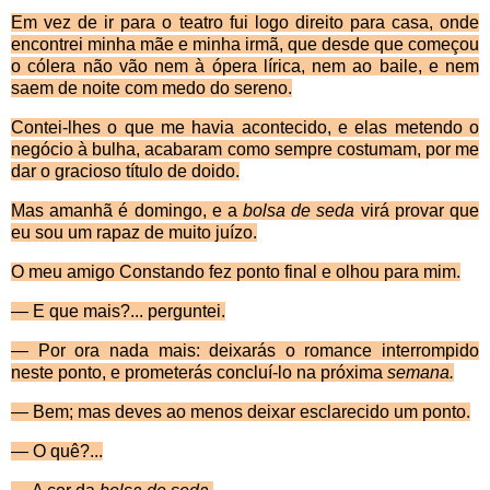
Em vez de ir para o teatro fui logo direito para casa, onde
encontrei minha m
ãe e minha irmã, que desde que começou
o cólera não vão nem à ópera lírica, nem ao baile, e nem
saem de noite com medo do sereno.
Contei-lhes o que me havia acontecido, e elas me­tendo o
neg
ócio à bulha, acabaram como sempre cos­tumam, por me
dar o gracioso título de doido.
Mas amanh
ã é domingo, e a
bolsa de seda
virá provar que
eu sou um rapaz de muito juízo.
O meu amigo Constando fez ponto final e olhou para mim.
— E que mais?... perguntei.
— Por ora nada mais: deixarás o romance interrom­pido
neste ponto, e prometerás concluí-lo na próxima
semana.
—
Bem; mas deves ao menos deixar esclarecido um ponto.
— O quê?...