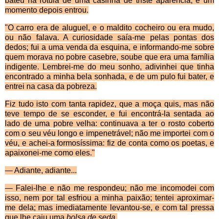
bateu na rótula de uma casinha de triste apa­rência, e um
momento depois entrou.
"O carro era de aluguel, e o maldito cocheiro ou era mudo,
ou n
ão falava. A curiosidade saía-me pelas pontas dos
dedos; fui a uma venda da esquina, e infor­mando-me sobre
quem morava no pobre casebre, soube que era uma família
indigente. Lembrei-me do meu sonho, adivinhei que tinha
encontrado a minha bela sonhada, e de um pulo fui bater, e
entrei na casa da pobreza.
Fiz tudo isto com tanta rapidez, que a mo
ça quis, mas não
teve tempo de se esconder, e fui encontrá-la sentada ao
lado de uma pobre velha: continuava a ter o rosto coberto
com o seu véu longo e impenetrável; não me importei com o
véu, e achei-a formosíssima: fiz de conta como os poetas, e
apaixonei-me como eles."
— Adiante, adiante...
— Falei-lhe e não me respondeu; não me incomodei com
isso, nem por tal esfriou a minha paixão; tentei aproximar-
me dela; mas imediatamente levantou-se, e com tal pressa
que lhe caiu uma
bolsa de seda.