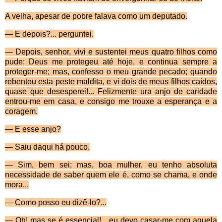
A velha, apesar de pobre falava como um deputado.
—
E depois?... perguntei.
—
Depois, senhor, vivi e sustentei meus quatro filhos como
pude: Deus me protegeu até hoje, e continua sem­pre a
proteger-me; mas, confesso o meu grande pecado; quando
rebentou esta peste maldita, e vi dois de meus filhos caídos,
quase que desesperei!... Felizmente ura anjo de caridade
entrou-me em casa, e consigo me trouxe a esperança e a
coragem.
—
E esse anjo?
—
Saiu daqui há pouco.
—
Sim, bem sei; mas, boa mulher, eu tenho absoluta
necessidade de saber quem ele é, como se chama, e onde
mora...
—
Como posso eu dizê-lo?...
—
Oh! mas se é essencial!... eu devo casar-me com aquela