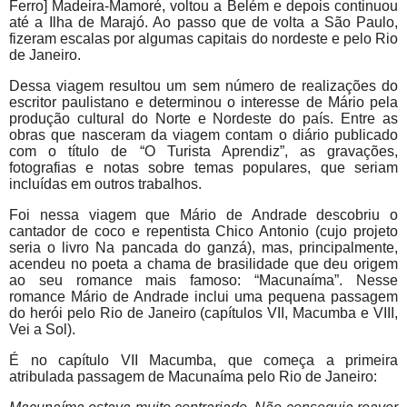
Ferro] Madeira-Mamoré, voltou a Belém e depois continuou
até a Ilha de Marajó. Ao passo que de volta a São Paulo,
fizeram escalas por algumas capitais do nordeste e pelo Rio
de Janeiro.
Dessa viagem resultou um sem número de realizações do
escritor paulistano e determinou o interesse de Mário pela
produção cultural do Norte e Nordeste do país. Entre as
obras que nasceram da viagem contam o diário publicado
com o título de “O Turista Aprendiz”, as gravações,
fotografias e notas sobre temas populares, que seriam
incluídas em outros trabalhos.
Foi nessa viagem que Mário de Andrade descobriu o
cantador de coco e repentista Chico Antonio (cujo projeto
seria o livro Na pancada do ganzá), mas, principalmente,
acendeu no poeta a chama de brasilidade que deu origem
ao seu romance mais famoso: “Macunaíma”. Nesse
romance Mário de Andrade inclui uma pequena passagem
do herói pelo Rio de Janeiro (capítulos VII, Macumba e VIII,
Vei a Sol).
É no capítulo VII Macumba, que começa a primeira
atribulada passagem de Macunaíma pelo Rio de Janeiro: