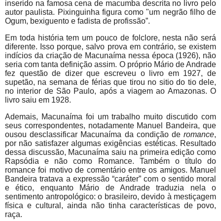
inserido na famosa cena de macumba descrita no livro pelo
autor paulista. Pixinguinha figura como "um negrão filho de
Ogum, bexiguento e fadista de profissão”.
Em toda história tem um pouco de folclore, nesta não será
diferente. Isso porque, salvo prova em contrário, se existem
indícios da criação de Macunaíma nessa época (1926), não
seria com tanta definição assim. O próprio Mário de Andrade
fez questão de dizer que escreveu o livro em 1927, de
supetão, na semana de férias que tirou no sitio do tio dele,
no interior de São Paulo, após a viagem ao Amazonas. O
livro saiu em 1928.
Ademais, Macunaíma foi um trabalho muito discutido com
seus correspondentes, notadamente Manuel Bandeira, que
ousou desclassificar Macunaíma da condição de
romance
,
por não satisfazer algumas exigências estéticas. Resultado
dessa discussão, Macunaíma saiu na primeira edição como
Rapsódia e não como Romance. Também o título do
romance foi motivo de comentário entre os amigos. Manuel
Bandeira tratava a expressão “caráter” com o sentido moral
e ético, enquanto Mário de Andrade traduzia nela o
sentimento antropológico: o brasileiro, devido à mestiçagem
física e cultural, ainda não tinha características de povo,
raça.