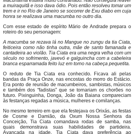
Macunaíma estava muito contrariado. Não conseguia reaver
a muiraquitã e isso dava ódio. Pois então resolveu tomar um
trem e ir no Rio de Janeiro se socorrer de Exu diabo em cuja
honra se realizava uma macumba no outro dia.
Com esse estado de espírito Mário de Andrade prepara o
roteiro do seu personagem:
A macumba se rezava lá no Mangue no zungu da tia Ciata,
feiticeira como não tinha outra, mãe de santo famanada e
cantadeira ao violão. Tia Ciata era uma negra velha com um
século no sofrimento, javevó e galguincha com a cabeleira
branca esparramada feito luz em torno na cabeça pequetita.
O reduto de Tia Ciata era conhecido. Ficava ali pelas
bandas da Praça Onze, nas encostas do morro do Estácio.
Era ponto de reunião de macumbeiros, sambistas, músicos
e também dos “fadistas” que se tornariam os chorões no
futuro. Pixinguinha, Donga, João da Baiana compareciam
às festanças regadas a música, mulheres e comilanças.
No mesmo terreiro em que ela festejava os Orixás, as festas
de Cosme e Damião, da Oxum Nossa Senhora da
Conceição, Tia Ciata comandava rodas de samba, nas
quais demonstrava suas habilidades de partideira.
Avançada na idade, Tia Ciata dava preferência ao