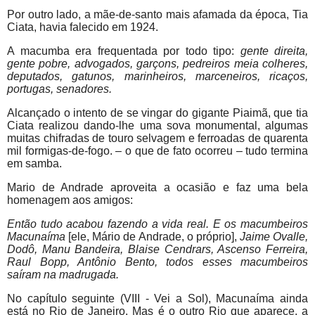
Por outro lado, a mãe-de-santo mais afamada da época, Tia
Ciata, havia falecido em 1924.
A macumba era frequentada por todo tipo:
gente direita,
gente pobre, advogados, garçons, pedreiros meia colheres,
deputados, gatunos, marinheiros, marceneiros, ricaços,
portugas, senadores.
Alcançado o intento de se vingar do gigante Piaimã, que tia
Ciata realizou dando-lhe uma sova monumental, algumas
muitas chifradas de touro selvagem e ferroadas de quarenta
mil formigas-de-fogo. – o que de fato ocorreu – tudo termina
em samba.
Mario de Andrade aproveita a ocasião e faz uma bela
homenagem aos amigos:
Então tudo acabou fazendo a vida real. E os macumbeiros
Macunaíma
[ele, Mário de Andrade, o próprio],
Jaime Ovalle,
Dodô, Manu Bandeira, Blaise Cendrars, Ascenso Ferreira,
Raul Bopp, Antônio Bento, todos esses macumbeiros
saíram na madrugada.
No capítulo seguinte (VIII - Vei a Sol), Macunaíma ainda
está no Rio de Janeiro. Mas é o outro Rio que aparece, a