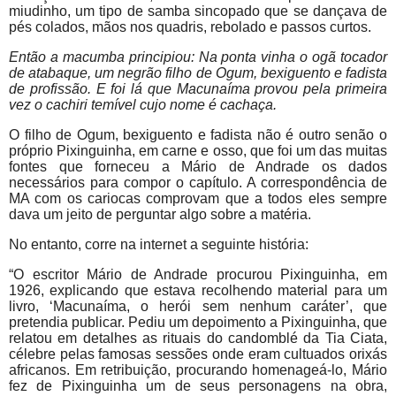
miudinho, um tipo de samba sincopado que se dançava de
pés colados, mãos nos quadris, rebolado e passos curtos.
Então a macumba principiou: Na ponta vinha o ogã tocador
de atabaque, um negrão filho de Ogum, bexiguento e fadista
de profissão. E foi lá que Macunaíma provou pela primeira
vez o cachiri temível cujo nome é cachaça.
O filho de Ogum, bexiguento e fadista não é outro senão o
próprio Pixinguinha, em carne e osso, que foi um das muitas
fontes que forneceu a Mário de Andrade os dados
necessários para compor o capítulo. A correspondência de
MA com os cariocas comprovam que a todos eles sempre
dava um jeito de perguntar algo sobre a matéria.
No entanto, corre na internet a seguinte história:
“O escritor Mário de Andrade procurou Pixinguinha, em
1926, explicando que estava recolhendo material para um
livro, ‘Macunaíma, o herói sem nenhum caráter’, que
pretendia publicar. Pediu um depoimento a Pixinguinha, que
relatou em detalhes as rituais do candomblé da Tia Ciata,
célebre pelas famosas sessões onde eram cultuados orixás
africanos. Em retribuição, procurando homenageá-lo, Mário
fez de Pixinguinha um de seus personagens na obra,