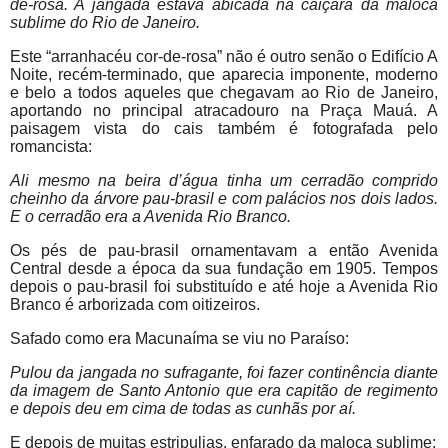
de-rosa. A jangada estava abicada na caiçara da maloca
sublime do Rio de Janeiro.
Este “arranhacéu cor-de-rosa” não é outro senão o Edifício A
Noite, recém-terminado, que aparecia imponente, moderno
e belo a todos aqueles que chegavam ao Rio de Janeiro,
aportando no principal atracadouro na Praça Mauá. A
paisagem vista do cais também é fotografada pelo
romancista:
Ali mesmo na beira d’água tinha um cerradão comprido
cheinho da árvore pau-brasil e com palácios nos dois lados.
E o cerradão era a Avenida Rio Branco.
Os pés de pau-brasil ornamentavam a então Avenida
Central desde a época da sua fundação em 1905. Tempos
depois o pau-brasil foi substituído e até hoje a Avenida Rio
Branco é arborizada com oitizeiros.
Safado como era Macunaíma se viu no Paraíso:
Pulou da jangada no sufragante, foi fazer continência diante
da imagem de Santo Antonio que era capitão de regimento
e depois deu em cima de todas as cunhãs por aí.
E depois de muitas estripulias, enfarado da maloca sublime: