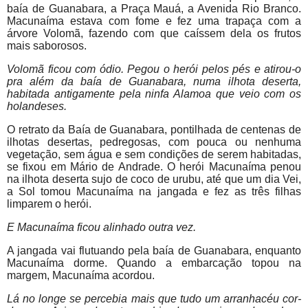
baía de Guanabara, a Praça Mauá, a Avenida Rio Branco.
Macunaíma estava com fome e fez uma trapaça com a
árvore Volomã, fazendo com que caíssem dela os frutos
mais saborosos.
Volomã ficou com ódio. Pegou o herói pelos pés e atirou-o
pra além da baía de Guanabara, numa ilhota deserta,
habitada antigamente pela ninfa Alamoa que veio com os
holandeses.
O retrato da Baía de Guanabara, pontilhada de centenas de
ilhotas desertas, pedregosas, com pouca ou nenhuma
vegetação, sem água e sem condições de serem habitadas,
se fixou em Mário de Andrade. O herói Macunaíma penou
na ilhota deserta sujo de coco de urubu, até que um dia Vei,
a Sol tomou Macunaíma na jangada e fez as três filhas
limparem o herói.
E Macunaíma ficou alinhado outra vez.
A jangada vai flutuando pela baía de Guanabara, enquanto
Macunaíma dorme. Quando a embarcação topou na
margem, Macunaíma acordou.
Lá no longe se percebia mais que tudo um arranhacéu cor-