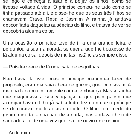
se logo e começar a falar e a beijar os filhos, como se
tivesse voltado à vida. O príncipe contou-lhe tudo como se
tinha passado até ali, e disse-lhe que os seus três filhos se
chamavam Cravo, Rosa e Jasmim. A rainha já andava
desconfiada daquelas ausências do filho, e tratava de ver se
descobria alguma coisa.
Uma ocasião o príncipe teve de ir a uma grande feira, e
perguntou à sua namorada se queria que lhe trouxesse de
lá alguma coisa; depois de muitas instâncias sempre disse:
— Pois traze-me de lá uma saia de esquilhas.
Não havia lá isso, mas o príncipe mandou-a fazer de
propósito; era uma saia cheia de guizos, que tirilintavam. A
menina ficou muito contente com a lembrança. Mas a rainha
que maquinava a sua vingança, e que pelo pajem que
acompanhava o filho já sabia tudo, fez com que o príncipe
se demorasse muitos dias na corte. O filho com medo do
gênio ruim da rainha não dizia nada, mas andava cheio de
saudades; foi de uma vez que ela lhe ouviu um suspiro:
— Ai de mim,