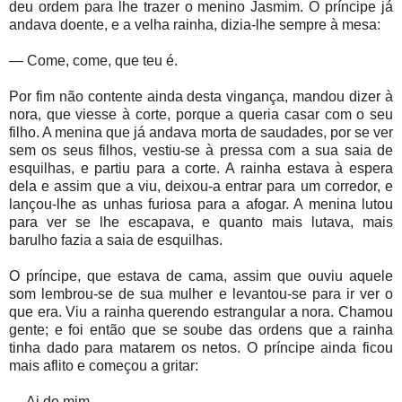
deu ordem para lhe trazer o menino Jasmim. O príncipe já
andava doente, e a velha rainha, dizia-lhe sempre à mesa:
— Come, come, que teu é.
Por fim não contente ainda desta vingança, mandou dizer à
nora, que viesse à corte, porque a queria casar com o seu
filho. A menina que já andava morta de saudades, por se ver
sem os seus filhos, vestiu-se à pressa com a sua saia de
esquilhas, e partiu para a corte. A rainha estava à espera
dela e assim que a viu, deixou-a entrar para um corredor, e
lançou-lhe as unhas furiosa para a afogar. A menina lutou
para ver se lhe escapava, e quanto mais lutava, mais
barulho fazia a saia de esquilhas.
O príncipe, que estava de cama, assim que ouviu aquele
som lembrou-se de sua mulher e levantou-se para ir ver o
que era. Viu a rainha querendo estrangular a nora. Chamou
gente; e foi então que se soube das ordens que a rainha
tinha dado para matarem os netos. O príncipe ainda ficou
mais aflito e começou a gritar:
— Ai de mim,