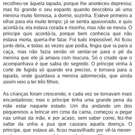
recolheu-se àquela tapada, porque lhe anoiteceu depressa;
mas foi grande o seu espanto quando descobriu ali uma
menina muito formosa, a dormir, sozinha. Esteve primeiro a
olhar para ela muito tempo; já se sentia apaixonado, e quis
acordá-la; ela estava corada e risonha, mas não se movia. O
príncipe quis acordá-la, porque bem conhecia que não
estava morta, queria-lhe falar. Foi tudo impossível. Ali ficou
junto dela, e todas as vezes que podia, fingia que ia para a
caça, mas não fazia senão vir sentar-se para o pé da
menina que ele já amava com loucura. Só o criado que o
acompanhava é que sabia do segredo. O príncipe vinha á
corte de fugida só quando era preciso, e tornava para a
tapada, onde guardava a menina adormecida, que ainda
assim veio a ter três filhos.
As crianças foram crescendo, e cada vez se tornavam mais
encantadoras; mas o príncipe tinha uma grande pena da
mãe estar naquele estado. Um dia andando um dos
pequeninos a brincar em cima da cama, começou a pegar
nas unhas da mãe, e por acaso, sem saber como, fez-lhe
saltar da unha a pua que causara aquela doença. O
príncipe, que estava ali, ficou maravilhado por vê-la mexer-