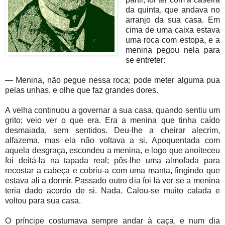
da quinta, que andava no
arranjo da sua casa. Em
cima de uma caixa estava
uma roca com estopa, e a
menina pegou nela para
se entreter:
— Menina, não pegue nessa roca; pode meter alguma pua
pelas unhas, e olhe que faz grandes dores.
A velha continuou a governar a sua casa, quando sentiu um
grito; veio ver o que era. Era a menina que tinha caído
desmaiada, sem sentidos. Deu-lhe a cheirar alecrim,
alfazema, mas ela não voltava a si. Apoquentada com
aquela desgraça, escondeu a menina, e logo que anoiteceu
foi deitá-la na tapada real; pôs-lhe uma almofada para
recostar a cabeça e cobriu-a com uma manta, fingindo que
estava ali a dormir. Passado outro dia foi lá ver se a menina
teria dado acordo de si. Nada. Calou-se muito calada e
voltou para sua casa.
O príncipe costumava sempre andar à caça, e num dia